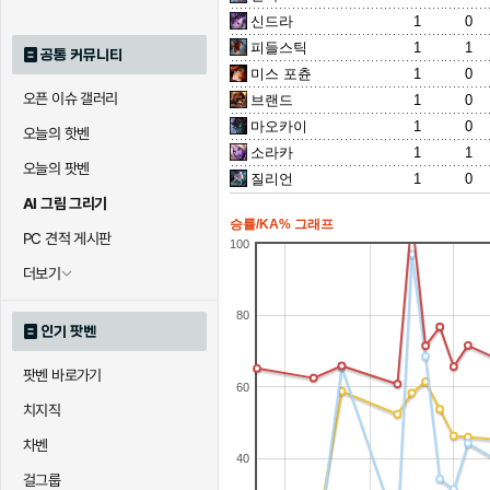
신드라
1
0
피들스틱
1
1
공통 커뮤니티
미스 포츈
1
0
오픈 이슈 갤러리
브랜드
1
0
마오카이
1
0
오늘의 핫벤
소라카
1
1
오늘의 팟벤
질리언
1
0
AI 그림 그리기
승률/KA% 그래프
PC 견적 게시판
100
더보기
80
인기 팟벤
팟벤 바로가기
60
치지직
차벤
40
걸그룹