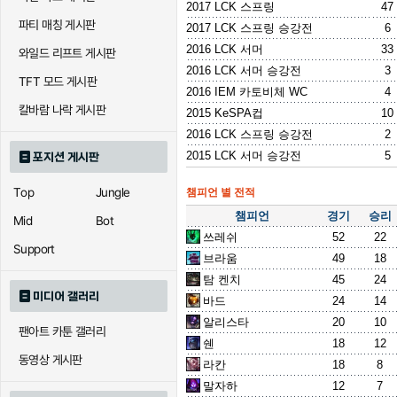
2017 LCK 스프링
47
파티 매칭 게시판
2017 LCK 스프링 승강전
6
2016 LCK 서머
33
와일드 리프트 게시판
2016 LCK 서머 승강전
3
TFT 모드 게시판
2016 IEM 카토비체 WC
4
칼바람 나락 게시판
2015 KeSPA컵
10
2016 LCK 스프링 승강전
2
2015 LCK 서머 승강전
5
포지션 게시판
Top
Jungle
챔피언 별 전적
챔피언
경기
승리
Mid
Bot
쓰레쉬
52
22
Support
브라움
49
18
탐 켄치
45
24
미디어 갤러리
바드
24
14
알리스타
20
10
팬아트 카툰 갤러리
쉔
18
12
동영상 게시판
라칸
18
8
말자하
12
7