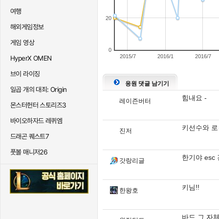
여행
20
해외게임정보
게임 영상
0
2015/7
2016/1
2016/7
HyperX OMEN
브이 라이징
응원 댓글 남기기
일곱 개의 대죄: Origin
힘내요 -
레이즌버터
몬스터헌터 스토리즈3
바이오하자드 레퀴엠
키선수와 로
진저
드래곤 퀘스트7
풋볼 매니저26
한기야 esc
갓랑리글
키님!!
한왕호
바드 그 자