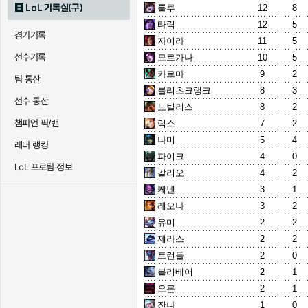
LoL 기록실(구)
룰루
12
8
타릭
12
5
경기기록
자이라
11
5
선수기록
모르가나
10
5
카르마
9
2
팀 통산
블리츠크랭크
8
3
선수 통산
노틸러스
8
2
챔피언 픽/밴
럭스
7
2
나미
5
4
레더 랭킹
파이크
4
0
LoL 프로팀 정보
갈리오
4
2
케넨
3
1
레오나
3
2
유미
2
2
제라스
2
2
트런들
2
0
볼리베어
2
1
오른
2
1
잔나
1
0