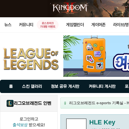
로스트아크
뉴스
커뮤니티
게임캘린더
게이머존
라이브/
기대평 이벤트
홈
스킨 갤러리
정보 공유 게시판
커뮤니티 게시판
포
리그오브레전드 인벤
리그오브레전드 e-sports 기록실 - H
로그인하고
HLE Key
출석보상
받으세요!