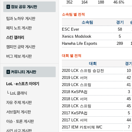
352
164
188
46.6%
정보 공유 게시판
소속팀 별 전적
팁과 노하우 게시판
소속팀
경기
패치 노트 게시판
ESC Ever
58
Xenics Modslook
5
스킨 갤러리
Hanwha Life Esports
289
챔피언 공략 게시판
대회 별 전적
버그 제보 게시판
대회
경
2020 LCK 스프링 승강전
10
커뮤니티 게시판
2019 LCK 서머
42
LoL · e스포츠 이야기
2019 LCK 스프링
41
2018 KeSPA컵
3
└
LoL 클래식
2018 LCK 서머
45
자유 주제 게시판
2018 LCK 스프링
45
서브컬처 게시판
2017 KeSPA컵
5
2017 LCK 서머
44
이슈 · 토론 게시판
2017 IEM 카토비체 WC
7
사건 사고 게시판