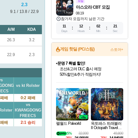
모집
2.3
아스오라 CBT 모집
9.1 / 13.8 / 22.9
08.19
참가자 모집까지 남은 기간
11
12
02
20
A/M
KDA
Days
Hours
Min
Sec
26.3
3.2
게임 핫딜 (PC/스팀)
스토어+
22.9
2.3
문명 7 특별 할인!
조선&고려 DLC 출시 예정
50%할인&추가 적립까지!
vs
인벤게임즈 8월 특별 할인!
드래곤소드: 어웨이크닝 입점!
마블 투혼 파이팅 소울즈 정식출시!
귀무자: 검의 길 예약 판매 중!
비스트 오브 리인카네이션 정식 출시!
커세어 코브 출시 기념 할인!
더 렐릭 퍼스트 가디언 정식 출시
베데스다 40주년 기념 할인 중!
캡콤 프렌차이즈 할인 진행 중!
캡콤 일부 상품 상시 할인
스타워즈 은하계 레이서
로블록스 기프트 카드 공식 입점
GDONG
vs kt Rolster
인기 퍼블리셔 모음!
스팀으로 만나는 드래곤소드!
마블 히어로 총 출동&화려한 격투!
10% 할인과
게임프릭 신작 IP
해적'섬'을 발전시키자!
설화x하드코어 액션!
베데스다의 명작들을
몬헌, 바하 등 인기 IP를
몬헌 와일즈 & 드래곤즈 도그마2
인벤게임즈에서 10% 추가 적립
Robux를 가장 안전하고
EECS
최대 90% 할인가를 만나보세요!
네이버혜택과 함께 만나보세요!
네이버 포인트 혜택까지!
이니&베니 혜택까지!
네이버 혜택가와 함께 예약하세요!
할인&네이버혜택으로 만나보세요!
네이버페이 혜택과 만나보세요!
40주년 프로모션으로 만나보세요!
할인가에 만나보세요!
일부 에디션 상시 할인!
혜택으로 예약 판매 중
편안하게 충전하세요
2 패배
0:2 패배
vs
Rolster
KWANGDONG
FREECS
2 패배
2:1 승리
팰월드 Palworld
옥토패스 트래블러
II Octopath Traveler I
I
5%
32,000
49,800