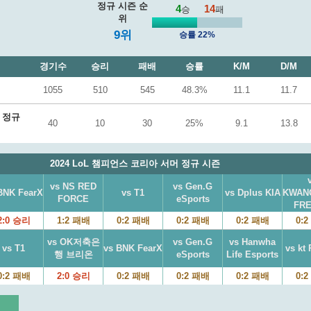
정규 시즌 순
4
14
승
패
위
9위
승률 22%
경기수
승리
패배
승률
K/M
D/M
1055
510
545
48.3%
11.1
11.7
머 정규
40
10
30
25%
9.1
13.8
2024 LoL 챔피언스 코리아 서머 정규 시즌
vs NS RED
vs Gen.G
BNK FearX
vs T1
vs Dplus KIA
KWAN
FORCE
eSports
FR
2:0 승리
1:2 패배
0:2 패배
0:2 패배
0:2 패배
0:
vs OK저축은
vs Gen.G
vs Hanwha
vs T1
vs BNK FearX
vs kt 
행 브리온
eSports
Life Esports
0:2 패배
2:0 승리
0:2 패배
0:2 패배
0:2 패배
0: