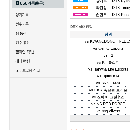
강예후
DRX Kyea
LoL 기록실(구)
박진성
DRX Tedd
경기기록
손민우
DRX Pleat
선수기록
DRX 상대전적
팀 통산
팀명
vs
KWANGDONG FREEC
선수 통산
vs
Gen.G Esports
챔피언 픽/밴
vs
T1
레더 랭킹
vs
KT 롤스터
vs
Hanwha Life Esports
LoL 프로팀 정보
vs
Dplus KIA
vs
BNK FearX
vs
OK저축은행 브리온
vs
진에어 그린윙스
vs
NS RED FORCE
vs
bbq olivers