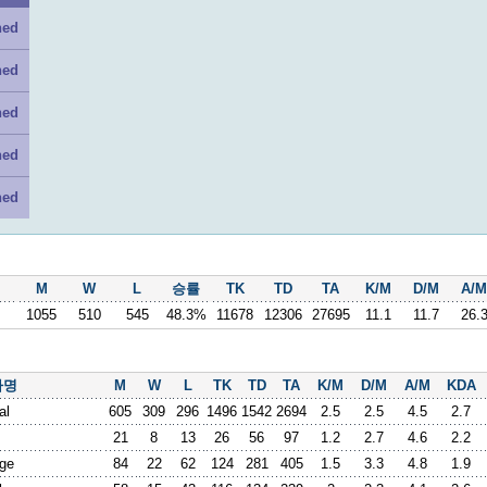
ned
ned
ned
ned
ned
M
W
L
승률
TK
TD
TA
K/M
D/M
A/M
1055
510
545
48.3%
11678
12306
27695
11.1
11.7
26.
사명
M
W
L
TK
TD
TA
K/M
D/M
A/M
KDA
al
605
309
296
1496
1542
2694
2.5
2.5
4.5
2.7
21
8
13
26
56
97
1.2
2.7
4.6
2.2
ge
84
22
62
124
281
405
1.5
3.3
4.8
1.9