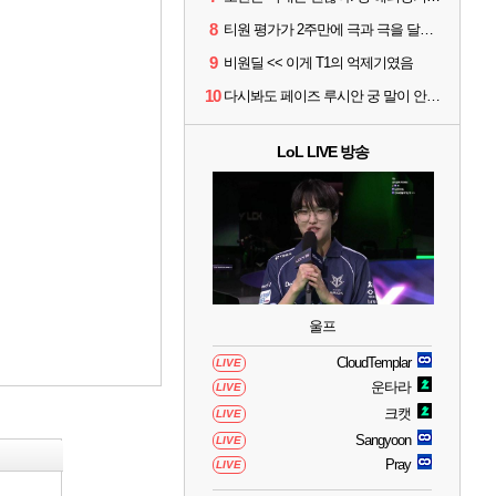
8
티원 평가가 2주만에 극과 극을 달리고 있네
9
비원딜 << 이게 T1의 억제기였음
10
다시봐도 페이즈 루시안 궁 말이 안되네 ㄷㄷ
LoL LIVE 방송
울프
CloudTemplar
LIVE
운타라
LIVE
크캣
LIVE
Sangyoon
LIVE
Pray
LIVE