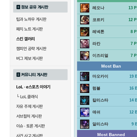
정보 공유 게시판
레오나
13 P
팁과 노하우 게시판
코르키
12 P
패치 노트 게시판
레넥톤
8 P
스킨 갤러리
라칸
7 P
챔피언 공략 게시판
이즈리얼
7 P
버그 제보 게시판
Most Ban
커뮤니티 게시판
마오카이
19 
LoL · e스포츠 이야기
럼블
16 
└
LoL 클래식
칼리스타
14 
자유 주제 게시판
애쉬
12 
서브컬처 게시판
알리스타
9 
이슈 · 토론 게시판
Most Banned
사건 사고 게시판