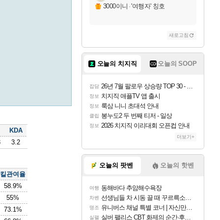
3000이니
·
'여행자' 칭호
새로고침
오늘의 치지직
오늘의 SOOP
26년 7월 팔로우 상승량 TOP 30 - 월간 치지직
잡담
치지직 애플TV 앱 출시
정보
룩삼 니니 초대석 안내
정보
봉누도2 두 번째 티저 - 일상
클립
2026 치지직 이리대회 오픈컵 안내
정보
KDA
더보기+
3
3.2
오늘의 팟벤
오늘의 핫벤
킬관여율
58.9%
동해바다 추암해수욕장
여행
55%
선생님들 차 시동 끌 때 꾸르륵소리나는데
차벤
유니버스 채널 특별 코너 | 자신만의 스타일
명조
73.1%
실버 팰리스 CBT 화제의 순간·후기 모음
실팰