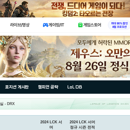
X
최대 90% 할인
라이브/영상
게이밍/IT
게임스토어
8월 프로모션
포지션 게시판
챔피언 공략
LoL DB
 - DRX
2024 LCK 서
2024 LCK 서머
머
정규 시즌 전적