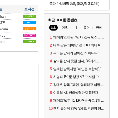
쪽파 가리비장 350g (100g당 3,114원)
명
포지션
han
최근 HOT한 콘텐츠
ATE
LoL
게임
IT
유머
연예
kdam
ryL
1
'에이밍' 김하람, "팀 내 갈등 반성... 끝까지 뛰고 싶었다"
oco
2
내부 갈등 '에이밍', 결국 KT 떠나 KRX로...'지우'와 트레이드
3
우리는 갑자기 잘해진 게 아니다 '씨맥' 김대호 감독의 자신감
4
갈피를 잡지 못한 젠지, DK에게도 0:2 패배
5
임재현 감독대행 "패인은 복합적", '도란' "팀에 과부하 왔다"
6
치명타 1% 룬 챙겼죠? 그 시절 그 감성 '롤 클래식' 30일 출시
7
김대호 감독, "패인, 명쾌하고 심플...다시 힘낼 수 있어"
8
여름의 KT, 한화생명까지 잡았다
9
'페이즈' 날뛴 T1, DK 연승 끊고 1위 지켜
10
젠지 유상욱 감독 "2세트 역전의 원인...너무 급했다"