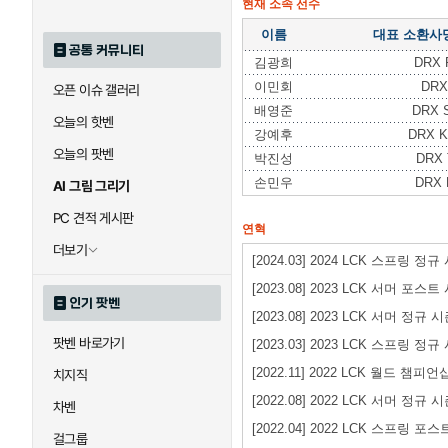
현재 소속 선수
이름
대표 소환사
공통 커뮤니티
김광희
DRX 
이민회
DRX
오픈 이슈 갤러리
배영준
DRX 
오늘의 핫벤
강예후
DRX K
오늘의 팟벤
박진성
DRX 
손민우
DRX 
AI 그림 그리기
PC 견적 게시판
연혁
더보기
[2024.03] 2024 LCK 스프링 정규
[2023.08] 2023 LCK 서머 포스
인기 팟벤
[2023.08] 2023 LCK 서머 정규 
팟벤 바로가기
[2023.03] 2023 LCK 스프링 정규
[2022.11] 2022 LCK 월드 챔피
치지직
[2022.08] 2022 LCK 서머 정규 
차벤
[2022.04] 2022 LCK 스프링 포
걸그룹