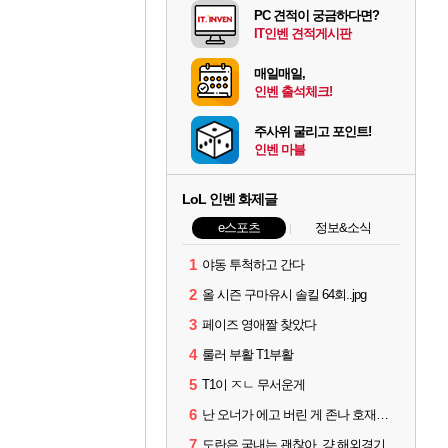
PC 견적이 궁금하다면?
IT인벤 견적게시판
매일매일,
인벤 출석체크!
주사위 굴리고 포인트!
인벤 마블
LoL 인벤 화제글
e스포츠
정보&소식
1
야동 투척하고 간다
2
올 시즌 구마유시 솔킬 64회..jpg
3
페이즈 영애짤 찾았다
4
룰러 부활 T1부활
5
T1이 ㅈㄴ 무서운게
6
난 오너가 에고 버린 게 존나 호재라고 봄
7
도란은 국내는 괜찮아. 걍 해외경기가 개 쓰레기라 그래