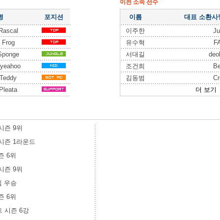
이전 소속 선수
명
포지션
이름
대표 소환사
Rascal
이주한
Ju
 Frog
유수혁
F
Sponge
서대길
deo
yeahoo
조건희
Be
Teddy
김동범
Cr
Pleata
더 보기
 시즌 9위
트 시즌 1라운드
시즌 6위
 시즌 9위
언십 우승
시즌 6위
스트 시즌 6강