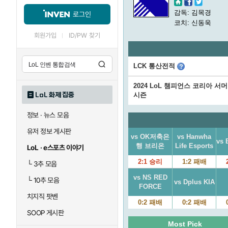
감독: 김목경
로그인
코치: 신동욱
회원가입
ID/PW 찾기
LCK 통산전적
2024 LoL 챔피언스 코리아 서
LoL 화제 집중
시즌
정보 · 뉴스 모음
유저 정보 게시판
vs OK저축은
vs Hanwha
vs 
행 브리온
Life Esports
LoL · e스포츠 이야기
2:1 승리
1:2 패배
└
3추 모음
vs NS RED
└
10추 모음
vs Dplus KIA
FORCE
치지직 팟벤
0:2 패배
0:2 패배
SOOP 게시판
Most Pick