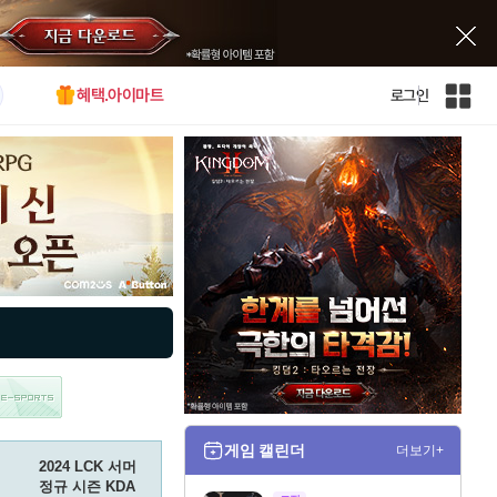
혜택.아이마트
로그인
인
벤
전
체
사
이
트
맵
게임 캘린더
더보기+
2024 LCK 서머
정규 시즌 KDA