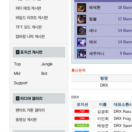
레넥톤
18 Ban
파티 매칭 게시판
와일드 리프트 게시판
럼블
17 Ban
TFT 모드 게시판
세나
14 Ban
칼바람 나락 게시판
애쉬
14 Ban
포지션 게시판
세주아니
9 Ban
Top
Jungle
통산전적
Mid
Bot
팀명
Support
DRX
DRX
미디어 갤러리
포지션
이름
대표소환
팬아트 카툰 갤러리
김광희
DRX Rasc
이민회
DRX Frog
동영상 게시판
배영준
DRX Spon