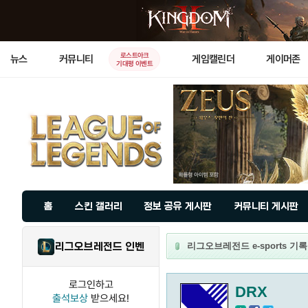
로스트아크
뉴스
커뮤니티
게임캘린더
게이머존
기대평 이벤트
홈
스킨 갤러리
정보 공유 게시판
커뮤니티 게시판
리그오브레전드 인벤
리그오브레전드 e-sports 기록실
로그인하고
DRX
출석보상
받으세요!