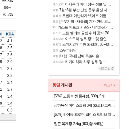
66.8%
아사쿠라 마이 성우 정보 및 주요 필모
아스오라
68%
7월~8월 부산-단양-충주-울진 다녀왔어요~
여행
70.3%
무한대 아난타가 넷이즈 어플 달력에 일정 등록
섭컬겜
[무무기획 · 새출발] 기간 한정 의뢰 이벤트
명조
라스트 에포크 시즌5 - 서리화신의 분노 티저
PV
모든 엘리트 골렘 위치 공략 (30개) - 방랑 결투가
비스트
M
KDA
아스오라 성우 정보 및 출연작 모음
아스오라
.2
4.1
스위치2판 ‘몬헌 와일즈’, 30~40fps 목표 추정
해외겜
.8
2.5
스누피냥님
명조
.7
2.5
[여행_국내] 남해 독일마을
여행
.9
2.9
카가미하라 하루 성우 정보 및 주요 필모
아스오라
.1
2.7
새로고침
3
2.3
.7
3.4
핫딜
게시판
더보기+
.1
3.7
[53%] 교동 버섯 들깨탕, 500g, 5개
.4
3.4
.9
3.4
상하목장 아이스크림 8개 (초코1+그릭요거트3+파르페4)
5
6.3
[65%] 하이뮨 프로틴 밸런스 액티브 제로, 밀크쉐이크, 250ml, 18개
얼큰 육개장 2.5kg (100g당 556원)