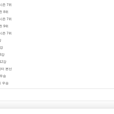
 시즌 7위
시즌 8위
 시즌 7위
시즌 9위
 시즌 7위
강
2강
 8강
 12강
K 윈터 본선
 준우승
최종 우승
 코리아 서머 정규 시즌