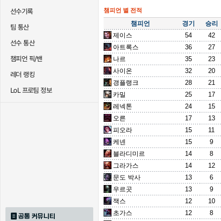
챔피언 별 전적
선수기록
챔피언
경기
승리
팀 통산
제이스
54
42
선수 통산
아트록스
36
27
챔피언 픽/밴
나르
35
23
사이온
32
20
레더 랭킹
갱플랭크
28
21
LoL 프로팀 정보
카밀
25
17
레넥톤
24
15
오른
17
13
피오라
15
11
케넨
15
9
블라디미르
14
8
그라가스
14
12
문도 박사
13
6
우르곳
13
9
잭스
12
10
초가스
12
8
공통 커뮤니티