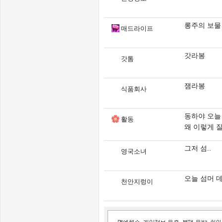
롱주의 보물 
매드라이프
갓라봉
갓톰
잼라봉
식품회사
동하야 오늘
활동
왜 이렇게 
그저 섬..
영국소녀
오늘 섬머 
천안지렁이