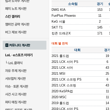
팁과 노하우 게시판
소속팀
경기
패치 노트 게시판
DWG KIA
153
FunPlus Phoenix
11
스킨 갤러리
KeG 서울
2
챔피언 공략 게시판
SKT T1
145
버그 제보 게시판
킹존 드래곤X
171
대회 별 전적
커뮤니티 게시판
대회
경
LoL · e스포츠 이야기
2021 롤드컵
19
2021 LCK 서머 PS
6
└
LoL 클래식
2021 LCK 서머
43
자유 주제 게시판
2021 MSI
25
서브컬처 게시판
2021 LCK 스프링 PS
6
2021 LCK 스프링
43
이슈 · 토론 게시판
2020 KeSPA컵
11
사건 사고 게시판
2020 MSC
11
파티 매칭 게시판
2019 롤드컵
14
2019 LCK 서머 PS
13