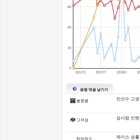
60
40
20
0
2017/1
2017/7
2018/1
2
응원 댓글 남기기
칸선수 고생
봉중봉
섬사람 인벤
그저섬
제이스 승률
한장정도