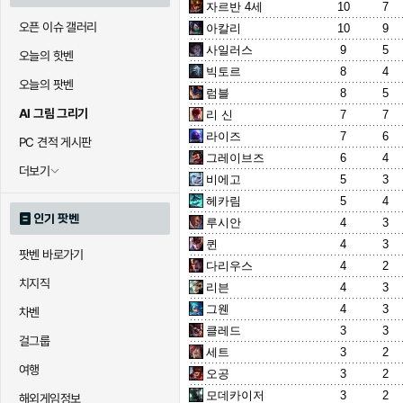
자르반 4세
10
7
오픈 이슈 갤러리
아칼리
10
9
사일러스
9
5
오늘의 핫벤
빅토르
8
4
오늘의 팟벤
럼블
8
5
AI 그림 그리기
리 신
7
7
라이즈
7
6
PC 견적 게시판
그레이브즈
6
4
더보기
비에고
5
3
헤카림
5
4
인기 팟벤
루시안
4
3
퀸
4
3
팟벤 바로가기
다리우스
4
2
치지직
리븐
4
3
그웬
4
3
차벤
클레드
3
3
걸그룹
세트
3
2
여행
오공
3
2
모데카이저
3
2
해외게임정보