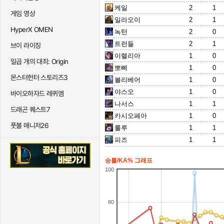
케일
2
1
게임 영상
일라오이
2
1
HyperX OMEN
녹턴
2
0
트런들
2
1
브이 라이징
이렐리아
1
0
일곱 개의 대죄: Origin
뽀삐
1
0
몬스터헌터 스토리즈3
볼리베어
1
0
야스오
1
0
바이오하자드 레퀴엠
나서스
1
1
드래곤 퀘스트7
카시오페아
1
0
풋볼 매니저26
룰루
1
1
피즈
1
1
승률/KA% 그래프
100
80