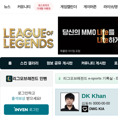
로스트아크
뉴스
커뮤니티
게임캘린더
게이머존
라이브/
기대평 이벤트
홈
스킨 갤러리
정보 공유 게시판
커뮤니티 게시판
포
리그오브레전드 인벤
리그오브레전드 e-sports 기록실 - D
로그인하고
DK Khan
출석보상
받으세요!
김동하 0000-00-00
DWG KIA
로그인