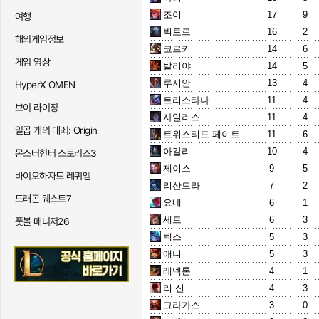
조이
17
9
여행
빅토르
16
2
해외게임정보
코르키
14
6
게임 영상
탈리야
14
5
루시안
13
4
HyperX OMEN
트리스타나
11
4
브이 라이징
사일러스
11
4
일곱 개의 대죄: Origin
트위스티드 페이트
11
6
아칼리
10
4
몬스터헌터 스토리즈3
제이스
9
5
바이오하자드 레퀴엠
리산드라
7
2
드래곤 퀘스트7
요네
6
1
세트
6
3
풋볼 매니저26
벡스
5
3
애니
5
3
레넥톤
4
1
리 신
4
3
그라가스
3
0