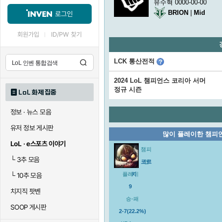
유수혁 0000-00-00
BRION
|
Mid
로그인
회원가입
ID/PW 찾기
LCK 통산전적
2024 LoL 챔피언스 코리아 서머
정규 시즌
LoL 화제 집중
정보 · 뉴스 모음
유저 정보 게시판
많이 플레이한 챔피
LoL · e스포츠 이야기
챔피
└
3추 모음
코르
언
플레이
키
└
10추 모음
9
치지직 팟벤
승-패
SOOP 게시판
2-7(22.2%)