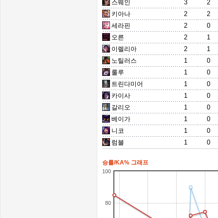
스웨인
3
2
키아나
2
2
세라핀
2
0
오른
2
1
이렐리아
2
1
노틸러스
1
0
룰루
1
0
트린다미어
1
0
카이사
1
0
갈리오
1
0
베이가
1
0
니코
1
0
럼블
1
0
승률/KA% 그래프
100
80