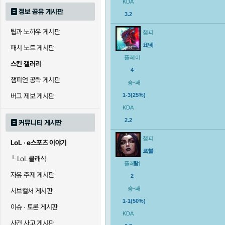
KDA
정보 공유 게시판
3.2
팁과 노하우 게시판
챔피
요네
언
패치 노트 게시판
플레이
스킨 갤러리
4
챔피언 공략 게시판
승-패
버그 제보 게시판
1-3(25%)
KDA
2.2
커뮤니티 게시판
챔피
LoL · e스포츠 이야기
르블
언
└
LoL 클래식
플레이
랑
자유 주제 게시판
2
승-패
서브컬처 게시판
1-1(50%)
이슈 · 토론 게시판
KDA
사건 사고 게시판