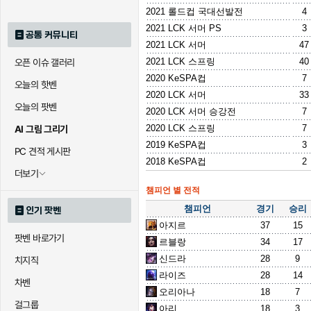
2021 롤드컵 국대선발전
4
2021 LCK 서머 PS
3
공통 커뮤니티
2021 LCK 서머
47
2021 LCK 스프링
40
오픈 이슈 갤러리
2020 KeSPA컵
7
오늘의 핫벤
2020 LCK 서머
33
오늘의 팟벤
2020 LCK 서머 승강전
7
2020 LCK 스프링
7
AI 그림 그리기
2019 KeSPA컵
3
PC 견적 게시판
2018 KeSPA컵
2
더보기
챔피언 별 전적
챔피언
경기
승리
인기 팟벤
아지르
37
15
팟벤 바로가기
르블랑
34
17
신드라
28
9
치지직
라이즈
28
14
차벤
오리아나
18
7
걸그룹
아리
18
3