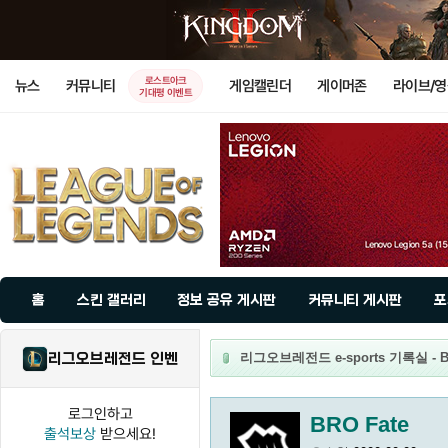
로스트아크
뉴스
커뮤니티
게임캘린더
게이머존
라이브/
기대평 이벤트
홈
스킨 갤러리
정보 공유 게시판
커뮤니티 게시판
포
리그오브레전드 인벤
리그오브레전드 e-sports 기록실 - B
로그인하고
BRO Fate
출석보상
받으세요!