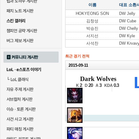
팁과 노하우 게시판
이름
대표 소환
패치 노트 게시판
HOKYEONG SON
DW Jelly
스킨 갤러리
김창성
DW Cube
박승진
DW Chelly
챔피언 공략 게시판
서지선
DW Kyle
버그 제보 게시판
사석찬
DW Krvav
최근 경기 전적
커뮤니티 게시판
2015-09-11
LoL · e스포츠 이야기
2016 LCK 스프링
Dark Wolves
└
LoL 클래식
A조 4세트
2
20
3
0.3
K
D
A
KDA
자유 주제 게시판
서브컬처 게시판
이슈 · 토론 게시판
사건 사고 게시판
파티 매칭 게시판