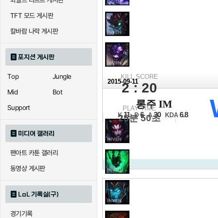
와일드 리프트 게시판
TFT 모드 게시판
칼바람 나락 게시판
포지션 게시판
Top
Jungle
KILL SCORE
2015-09-11
2 : 20
Mid
Bot
2016 LCK 스프링
롱주 IM
Support
PLAY TIME
A조 3세트
11
6
30
6.8
K
D
A
KDA
25분 50초
미디어 갤러리
팬아트 카툰 갤러리
동영상 게시판
LoL 기록실(구)
경기기록