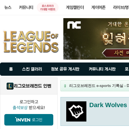
로스트아크
뉴스
커뮤니티
게임캘린더
게이머존
라이브/
기대평 이벤트
홈
스킨 갤러리
정보 공유 게시판
커뮤니티 게시판
포
리그오브레전드 인벤
리그오브레전드 e-sports 기록실 - Da
로그인하고
Dark Wolves
출석보상
받으세요!
로그인