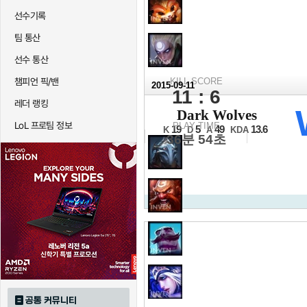
선수기록
팀 통산
선수 통산
챔피언 픽/밴
KILL SCORE
2015-09-11
11 : 6
레더 랭킹
2016 LCK 스프링
Dark Wolves
A조 2세트
LoL 프로팀 정보
PLAY TIME
19
5
49
13.6
K
D
A
KDA
36분 54초
공통 커뮤니티