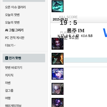
오픈 이슈 갤러리
오늘의 핫벤
KILL SCORE
2015-09-11
19 : 5
오늘의 팟벤
2016 LCK 스프링
롱주 IM
AI 그림 그리기
PLAY TIME
A조 1세트
17
6
42
9.8
K
D
A
KDA
33분 51초
PC 견적 게시판
더보기
인기 팟벤
팟벤 바로가기
치지직
차벤
걸그룹
여행
해외게임정보