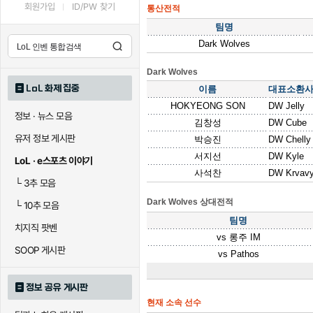
회원가입
ID/PW 찾기
통산전적
팀명
Dark Wolves
Dark Wolves
LoL 화제 집중
이름
대표소환
HOKYEONG SON
DW Jelly
정보 · 뉴스 모음
김창성
DW Cube
유저 정보 게시판
박승진
DW Chelly
서지선
DW Kyle
LoL · e스포츠 이야기
사석찬
DW Krvav
└
3추 모음
Dark Wolves 상대전적
└
10추 모음
팀명
치지직 팟벤
vs
롱주 IM
SOOP 게시판
vs
Pathos
정보 공유 게시판
현재 소속 선수