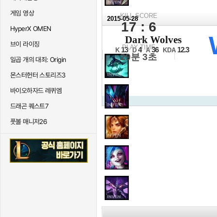
게임 영상
KILL SCORE
2015-05-28
17 : 6
HyperX OMEN
2015 챌린저스 서머
Dark Wolves
브이 라이징
풀리그 3경기
PLAY TIME
13
4
36
12.3
K
D
A
KDA
29분 3초
일곱 개의 대죄: Origin
몬스터헌터 스토리즈3
바이오하자드 레퀴엠
드래곤 퀘스트7
풋볼 매니저26
KILL SCORE