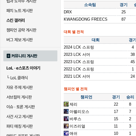
팁과 노하우 게시판
소속팀
경기
패치 노트 게시판
DRX
25
KWANGDONG FREECS
87
스킨 갤러리
챔피언 공략 게시판
대회 별 전적
버그 제보 게시판
대회
경
2024 LCK 스프링
4
2023 LCK 서머
38
커뮤니티 게시판
2023 LCK 스프링
45
LoL · e스포츠 이야기
2022 LCK 스프링
1
2021 LCK 서머
24
└
LoL 클래식
자유 주제 게시판
챔피언 별 전적
챔피언
경기
승리
서브컬처 게시판
제리
22
8
이슈 · 토론 게시판
아펠리오스
17
7
사건 사고 게시판
바루스
15
2
이즈리얼
11
3
파티 매칭 게시판
애쉬
10
1