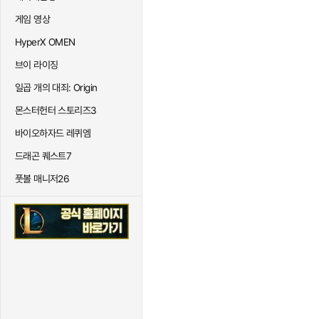
게임 영상
HyperX OMEN
브이 라이징
일곱 개의 대죄: Origin
몬스터헌터 스토리즈3
바이오하자드 레퀴엠
드래곤 퀘스트7
풋볼 매니저26