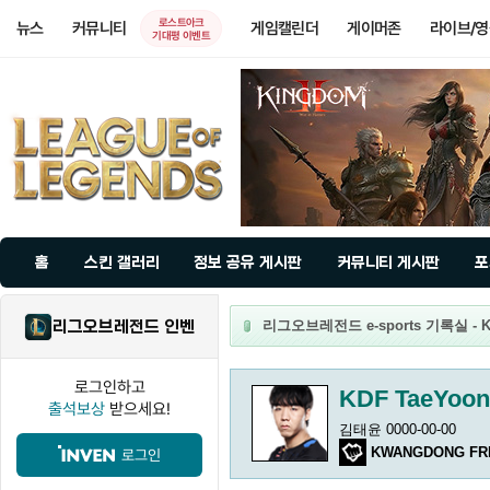
로스트아크
뉴스
커뮤니티
게임캘린더
게이머존
라이브/
기대평 이벤트
홈
스킨 갤러리
정보 공유 게시판
커뮤니티 게시판
포
리그오브레전드 인벤
리그오브레전드 e-sports 기록실 - K
로그인하고
KDF TaeYoon
출석보상
받으세요!
김태윤 0000-00-00
KWANGDONG FR
로그인