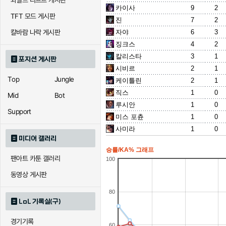
와일드 리프트 게시판
카이사
9
2
TFT 모드 게시판
진
7
2
자야
6
3
칼바람 나락 게시판
징크스
4
2
칼리스타
3
1
포지션 게시판
시비르
2
1
Top
Jungle
케이틀린
2
1
직스
1
0
Mid
Bot
루시안
1
0
Support
미스 포츈
1
0
사미라
1
0
미디어 갤러리
승률/KA% 그래프
팬아트 카툰 갤러리
100
동영상 게시판
80
LoL 기록실(구)
경기기록
60