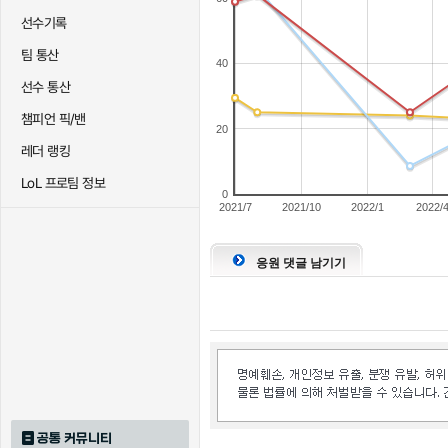
선수기록
팀 통산
40
선수 통산
챔피언 픽/밴
20
레더 랭킹
LoL 프로팀 정보
0
2021/7
2021/10
2022/1
2022/
응원 댓글 남기기
공통 커뮤니티