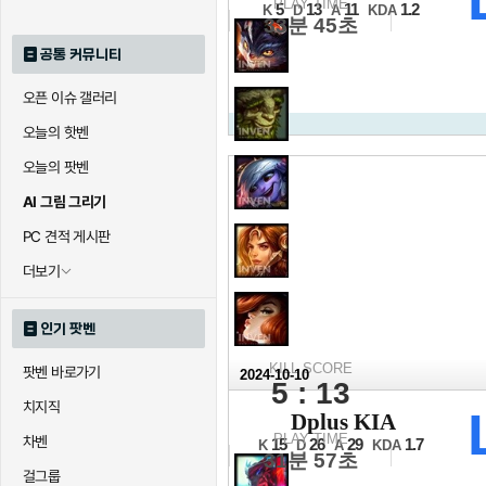
8강 3경기 1세트
PLAY TIME
5
13
11
1.2
K
D
A
KDA
33분 45초
공통 커뮤니티
오픈 이슈 갤러리
오늘의 핫벤
오늘의 팟벤
AI 그림 그리기
PC 견적 게시판
더보기
인기 팟벤
KILL SCORE
팟벤 바로가기
2024-10-10
5 : 13
2024 월드 챔피
치지직
Dplus KIA
2승1패조 1경기 2세트
PLAY TIME
차벤
15
26
29
1.7
K
D
A
KDA
31분 57초
걸그룹