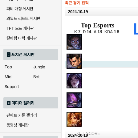
최근 경기 전적
파티 매칭 게시판
2024-10-19
와일드 리프트 게시판
2024 월드 챔피
Top Esports
TFT 모드 게시판
8강 3경기 3세트
7
14
18
1.8
K
D
A
KDA
칼바람 나락 게시판
포지션 게시판
Top
Jungle
Mid
Bot
Support
미디어 갤러리
팬아트 카툰 갤러리
동영상 게시판
KILL SCORE
2024-10-19