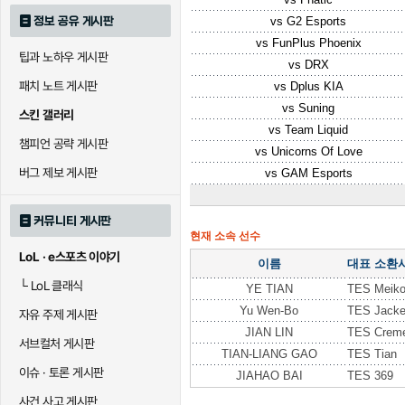
정보 공유 게시판
vs
G2 Esports
vs
FunPlus Phoenix
팁과 노하우 게시판
vs
DRX
패치 노트 게시판
vs
Dplus KIA
vs
Suning
스킨 갤러리
vs
Team Liquid
챔피언 공략 게시판
vs
Unicorns Of Love
버그 제보 게시판
vs
GAM Esports
커뮤니티 게시판
현재 소속 선수
LoL · e스포츠 이야기
이름
대표 소환
└
LoL 클래식
YE TIAN
TES Meik
Yu Wen-Bo
TES Jack
자유 주제 게시판
JIAN LIN
TES Crem
서브컬처 게시판
TIAN-LIANG GAO
TES Tian
이슈 · 토론 게시판
JIAHAO BAI
TES 369
사건 사고 게시판