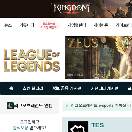
로스트아크
뉴스
커뮤니티
게임캘린더
게이머존
라이브/
기대평 이벤트
홈
스킨 갤러리
정보 공유 게시판
커뮤니티 게시판
포
리그오브레전드 인벤
리그오브레전드 e-sports 기록실 - 
로그인하고
TES
출석보상
받으세요!