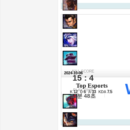
KILL SCORE
2024-10-06
15 : 4
2024 월드 챔피
Top Esports
1승1패조 1경기
PLAY TIME
12
6
33
7.5
K
D
A
KDA
32분 48초