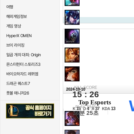
여행
해외게임정보
게임 영상
HyperX OMEN
브이 라이징
일곱 개의 대죄: Origin
몬스터헌터 스토리즈3
바이오하자드 레퀴엠
드래곤 퀘스트7
KILL SCORE
2024-10-10
15 : 26
풋볼 매니저26
2024 월드 챔피
Top Esports
2승1패조 1경기 1세트
PLAY TIME
15
4
37
13
K
D
A
KDA
36분 25초