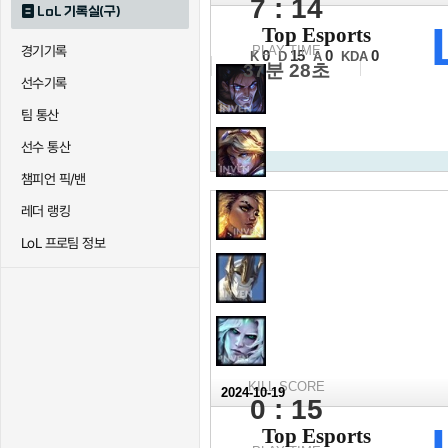
7 : 14
LoL 기록실(구)
2024 월드 챔피
Top Esports
8강 3경기 2세트
경기기록
PLAY TIME
0
15
0
0
K
D
A
KDA
37분 28초
선수기록
팀 통산
선수 통산
챔피언 픽/밴
레더 랭킹
LoL 프로팀 정보
KILL SCORE
2024-10-19
0 : 15
2024 월드 챔피
Top Esports