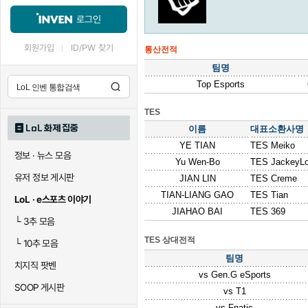
로그인
회원가입
ID/PW 찾기
통산전적
팀명
Top Esports
TES
LoL 화제 집중
이름
대표소환사명
YE TIAN
TES Meiko
정보 · 뉴스 모음
Yu Wen-Bo
TES JackeyL
유저 정보 게시판
JIAN LIN
TES Creme
TIAN-LIANG GAO
TES Tian
LoL · e스포츠 이야기
JIAHAO BAI
TES 369
└
3추 모음
TES 상대전적
└
10추 모음
팀명
치지직 팟벤
vs
Gen.G eSports
SOOP 게시판
vs
T1
vs
Fnatic