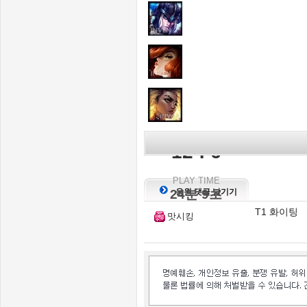
KILL SCORE
12 : 6
PLAY TIME
24분 9초
응원 댓글 남기기
T1 화이팅
맛시킹