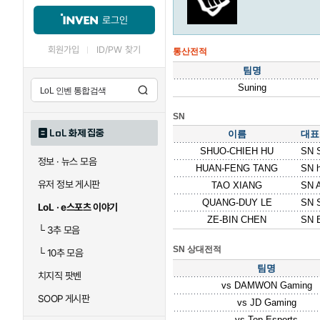
로그인
회원가입
ID/PW 찾기
통산전적
팀명
Suning
SN
LoL 화제 집중
이름
대표
SHUO-CHIEH HU
SN 
정보 · 뉴스 모음
HUAN-FENG TANG
SN 
유저 정보 게시판
TAO XIANG
SN A
QUANG-DUY LE
SN 
LoL · e스포츠 이야기
ZE-BIN CHEN
SN 
└
3추 모음
SN 상대전적
└
10추 모음
팀명
치지직 팟벤
vs
DAMWON Gaming
SOOP 게시판
vs
JD Gaming
vs
Top Esports