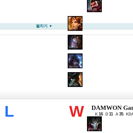
펼치기 ▼
롤드컵
L
W
DAMWON Gam
16
11
35
K
D
A
KD