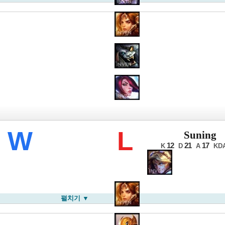
롤드컵
W
L
Suning
12
21
17
K
D
A
KD
펼치기 ▼