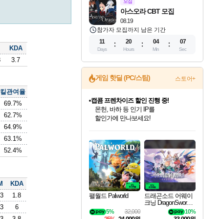
모집
아스오라 CBT 모집
08.19
참가자 모집까지 남은 기간
11
20
04
06
KDA
Days
Hours
Min
Sec
8
3.7
게임 핫딜 (PC/스팀)
스토어+
킬관여율
캡콤 프렌차이즈 할인 진행 중!
69.7%
몬헌, 바하 등 인기 IP를
62.7%
할인가에 만나보세요!
64.9%
인벤게임즈 8월 특별 할인!
드래곤소드: 어웨이크닝 입점!
문명 7 특별 할인!
마블 투혼 파이팅 소울즈 정식출시!
귀무자: 검의 길 예약 판매 중!
비스트 오브 리인카네이션 정식 출시!
커세어 코브 출시 기념 할인!
더 렐릭 퍼스트 가디언 정식 출시
베데스다 40주년 기념 할인 중!
캡콤 일부 상품 상시 할인
스타워즈 은하계 레이서
로블록스 기프트 카드 공식 입점
인기 퍼블리셔 모음!
스팀으로 만나는 드래곤소드!
조선&고려 DLC 출시 예정
마블 히어로 총 출동&화려한 격투!
10% 할인과
게임프릭 신작 IP
해적'섬'을 발전시키자!
설화x하드코어 액션!
베데스다의 명작들을
몬헌 와일즈 & 드래곤즈 도그마2
인벤게임즈에서 10% 추가 적립
Robux를 가장 안전하고
63.1%
최대 90% 할인가를 만나보세요!
네이버혜택과 함께 만나보세요!
50%할인&추가 적립까지!
네이버 포인트 혜택까지!
이니&베니 혜택까지!
네이버 혜택가와 함께 예약하세요!
할인&네이버혜택으로 만나보세요!
네이버페이 혜택과 만나보세요!
40주년 프로모션으로 만나보세요!
일부 에디션 상시 할인!
혜택으로 예약 판매 중
편안하게 충전하세요
52.4%
M
KDA
.3
1.8
팰월드 Palworld
드래곤소드 어웨이
크닝 DragonSword A
.3
6
wakening
5%
32,000
10%
.3
3.8