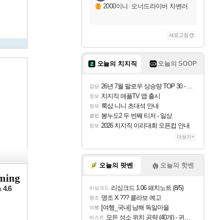
2000이니
·
오너드라이버 차벤러
새로고침
오늘의 치지직
오늘의 SOOP
26년 7월 팔로우 상승량 TOP 30 - 월간 치지직
잡담
치지직 애플TV 앱 출시
정보
룩삼 니니 초대석 안내
정보
봉누도2 두 번째 티저 - 일상
클립
2026 치지직 이리대회 오픈컵 안내
정보
더보기+
오늘의 팟벤
오늘의 핫벤
ing
리싱크드 1.06 패치노트 (8/5)
4.6
A
리싱크드
명조 X ??? 콜라보 예고
명조
[여행_국내] 남해 독일마을
여행
모든 성소 위치 공략 (40개) - 귀환한 영혼 도전과제
비스트