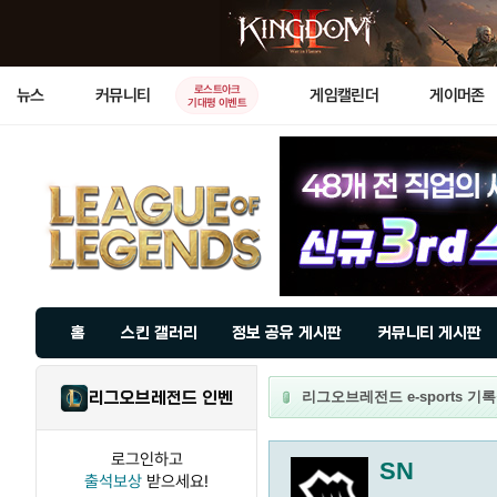
로스트아크
뉴스
커뮤니티
게임캘린더
게이머존
기대평 이벤트
홈
스킨 갤러리
정보 공유 게시판
커뮤니티 게시판
리그오브레전드 인벤
리그오브레전드 e-sports 기록실
로그인하고
SN
출석보상
받으세요!