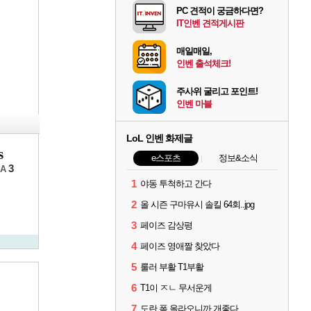
PC 견적이 궁금하다면?
IT인벤 견적게시판
매일매일,
인벤 출석체크!
주사위 굴리고 포인트!
인벤 마블
LoL 인벤 화제글
s
e스포츠
정보&소식
3
A
1
야동 투척하고 간다
2
올 시즌 구마유시 솔킬 64회..jpg
3
페이즈 감상평
4
페이즈 영애짤 찾았다
5
룰러 부활 T1부활
6
T1이 ㅈㄴ 무서운게
7
도란 폼 올라오니까 개좋다