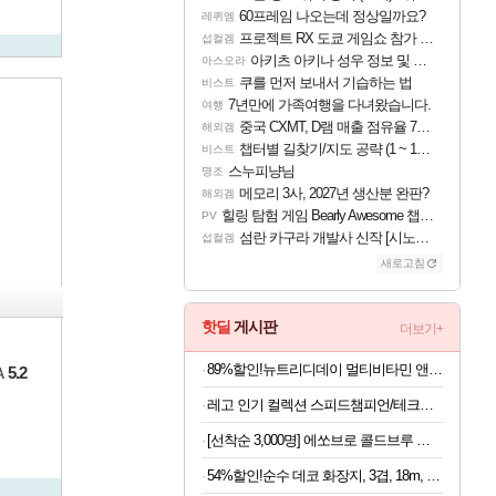
60프레임 나오는데 정상일까요?
레퀴엠
프로젝트 RX 도쿄 게임쇼 참가 결정
섭컬겜
아키츠 아키나 성우 정보 및 주요 필모
아스오라
쿠를 먼저 보내서 기습하는 법
비스트
7년만에 가족여행을 다녀왔습니다.
여행
중국 CXMT, D램 매출 점유율 7%…글로벌 4위로 부상
해외겜
챕터별 길찾기/지도 공략 (1 ~ 12장)
비스트
스누피냥님
명조
메모리 3사, 2027년 생산분 완판?
해외겜
힐링 탐험 게임 Bearly Awesome 챕터 1 트레일러
PV
섬란 카구라 개발사 신작 [시노비 넥서스] 연내 출시 예정
섭컬겜
새로고침
핫딜
게시판
더보기+
89%할인!뉴트리디데이 멀티비타민 앤 미네랄, 60정, 3개
5.2
A
레고 인기 컬렉션 스피드챔피언/테크닉/아이콘/디즈니 등
[선착순 3,000명] 에쏘브로 콜드브루 원액 1kg x 2개
54%할인!순수 데코 화장지, 3겹, 18m, 30롤, 1개