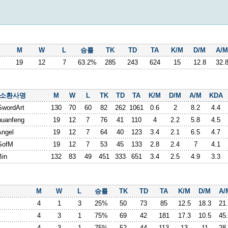
M
W
L
승률
TK
TD
TA
K/M
D/M
A/M
19
12
7
63.2%
285
243
624
15
12.8
32.
소환사명
M
W
L
TK
TD
TA
K/M
D/M
A/M
KDA
SwordArt
130
70
60
82
262
1061
0.6
2
8.2
4.4
huanfeng
19
12
7
76
41
110
4
2.2
5.8
4.5
ngel
19
12
7
64
40
123
3.4
2.1
6.5
4.7
SofM
19
12
7
53
45
133
2.8
2.4
7
4.1
Bin
132
83
49
451
333
651
3.4
2.5
4.9
3.3
M
W
L
승률
TK
TD
TA
K/M
D/M
A/
4
1
3
25%
50
73
85
12.5
18.3
21
4
3
1
75%
69
42
181
17.3
10.5
45
4
3
1
75%
52
44
113
13
11
28