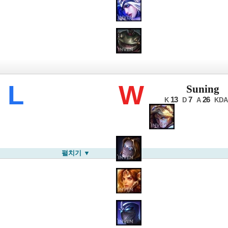
롤드컵
L
W
Suning
13
7
26
K
D
A
KDA
펼치기 ▼