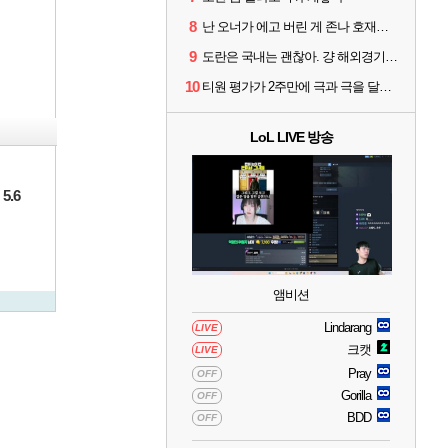
8
난 오너가 에고 버린 게 존나 호재라고 봄
9
도란은 국내는 괜찮아. 걍 해외경기가 개 쓰레기라 그래
10
티원 평가가 2주만에 극과 극을 달리고 있네
LoL LIVE 방송
5.6
앰비션
Lindarang
LIVE
크캣
LIVE
Pray
OFF
Gorilla
OFF
BDD
OFF