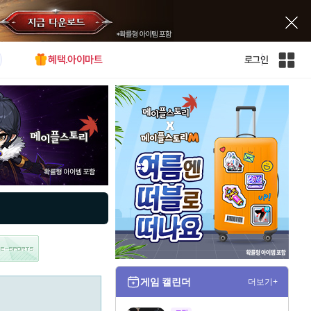
혜택.아이마트
로그인
인
벤
전
체
사
이
트
맵
게임 캘린더
더보기+