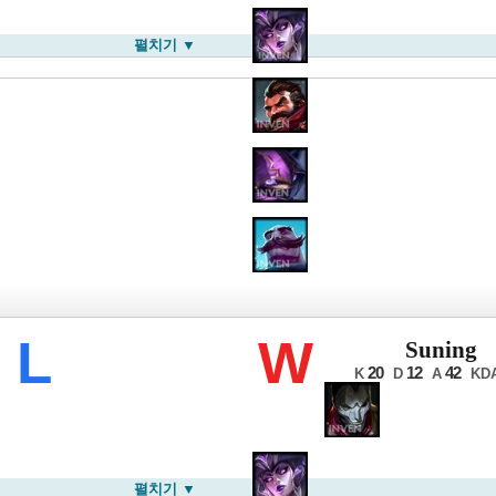
펼치기 ▼
롤드컵
L
W
Suning
20
12
42
K
D
A
KD
펼치기 ▼