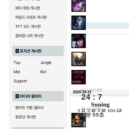
파티 매칭 게시판
와일드 리프트 게시판
TFT 모드 게시판
칼바람 나락 게시판
포지션 게시판
Top
Jungle
Mid
Bot
Support
KILL SCORE
2020-10-31
24 : 7
미디어 갤러리
2020 
Suning
팬아트 카툰 갤러리
결승전 3세트
PLAY TIME
11
16
18
1.8
K
D
A
KDA
26분 59초
동영상 게시판