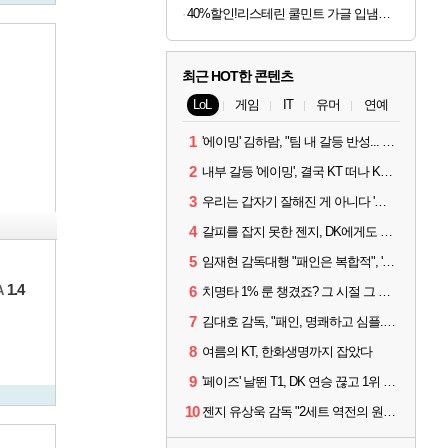
40%할인!리스테린 쿨민트 가글 입냄새제거 구강청결제 1L, 3개
최근 HOT한 콘텐츠
LoL
게임
IT
유머
연예
1
'에이밍' 김하람, "팀 내 갈등 반성... 끝까지 뛰고 싶었다"
2
내부 갈등 '에이밍', 결국 KT 떠나 KRX로...'지우'와 트레이드
3
우리는 갑자기 잘해진 게 아니다 '씨맥' 김대호 감독의 자신감
4
갈피를 잡지 못한 젠지, DK에게도 0:2 패배
5
임재현 감독대행 "패인은 복합적", '도란' "팀에 과부하 왔다"
1.4
A
6
치명타 1% 룬 챙겼죠? 그 시절 그 감성 '롤 클래식' 30일 출시
7
김대호 감독, "패인, 명쾌하고 심플...다시 힘낼 수 있어"
8
여름의 KT, 한화생명까지 잡았다
9
'페이즈' 날뛴 T1, DK 연승 끊고 1위 지켜
10
젠지 유상욱 감독 "2세트 역전의 원인...너무 급했다"