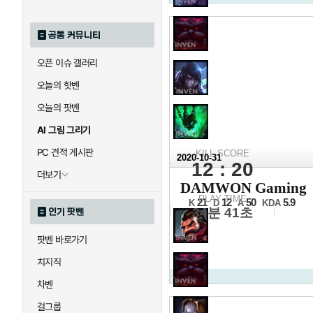
공통 커뮤니티
오픈 이슈 갤러리
오늘의 핫벤
오늘의 팟벤
AI 그림 그리기
PC 견적 게시판
KILL SCORE
2020-10-31
12 : 20
더보기
2020 
DAMWON Gaming
결승전 1세트
PLAY TIME
21
12
50
5.9
K
D
A
KDA
34분 41초
인기 팟벤
팟벤 바로가기
치지직
차벤
걸그룹