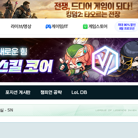
X
최대 90% 할인
라이브/영상
게이밍/IT
게임스토어
8월 프로모션
포지션 게시판
챔피언 공략
LoL DB
 - SN