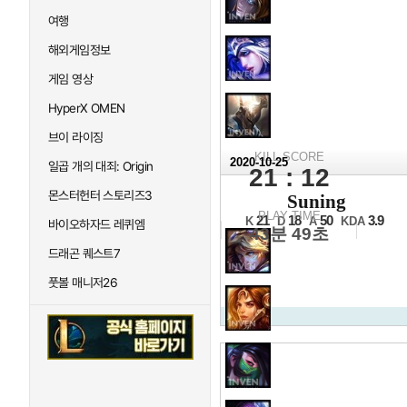
여행
해외게임정보
게임 영상
HyperX OMEN
브이 라이징
KILL SCORE
2020-10-25
일곱 개의 대죄: Origin
21 : 12
2020 
몬스터헌터 스토리즈3
Suning
4강 2경기 4세트
PLAY TIME
21
18
50
3.9
K
D
A
KDA
바이오하자드 레퀴엠
43분 49초
드래곤 퀘스트7
풋볼 매니저26