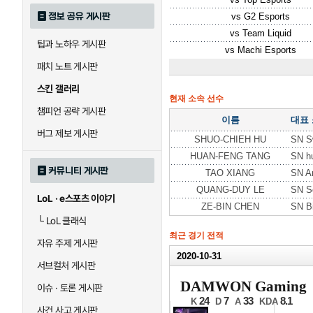
정보 공유 게시판
vs
G2 Esports
vs
Team Liquid
팁과 노하우 게시판
vs
Machi Esports
패치 노트 게시판
스킨 갤러리
현재 소속 선수
챔피언 공략 게시판
이름
대표
버그 제보 게시판
SHUO-CHIEH HU
SN S
HUAN-FENG TANG
SN h
커뮤니티 게시판
TAO XIANG
SN A
QUANG-DUY LE
SN S
LoL · e스포츠 이야기
ZE-BIN CHEN
SN B
└
LoL 클래식
최근 경기 전적
자유 주제 게시판
2020-10-31
서브컬처 게시판
2020 
DAMWON Gaming
이슈 · 토론 게시판
결승전 4세트
24
7
33
8.1
K
D
A
KDA
사건 사고 게시판