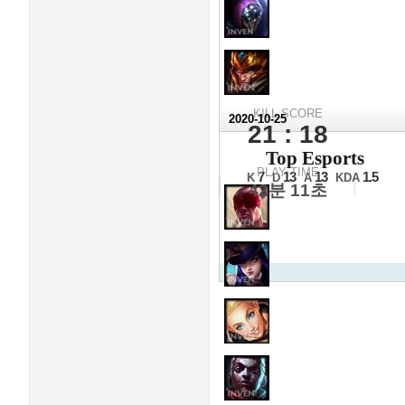
KILL SCORE
2020-10-25
21 : 18
2020 
Top Esports
4강 2경기 3세트
PLAY TIME
7
13
13
1.5
K
D
A
KDA
42분 11초