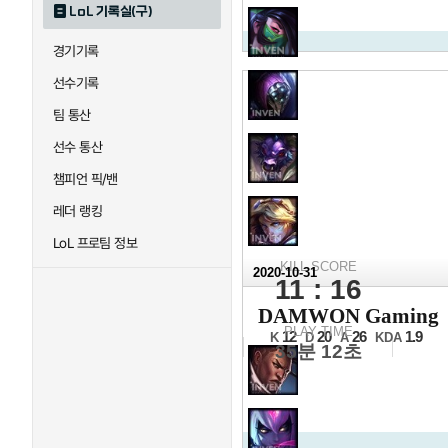
LoL 기록실(구)
경기기록
선수기록
팀 통산
선수 통산
챔피언 픽/밴
레더 랭킹
LoL 프로팀 정보
KILL SCORE
2020-10-31
11 : 16
2020 
DAMWON Gaming
결승전 2세트
PLAY TIME
12
20
26
1.9
K
D
A
KDA
35분 12초