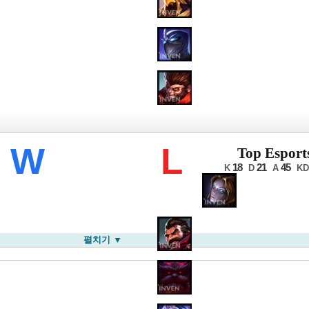
롤드컵
W
L
Top Esport
18
21
45
K
D
A
KD
펼치기 ▼