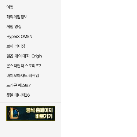
여행
해외게임정보
게임 영상
HyperX OMEN
브이 라이징
일곱 개의 대죄: Origin
몬스터헌터 스토리즈3
바이오하자드 레퀴엠
드래곤 퀘스트7
풋볼 매니저26