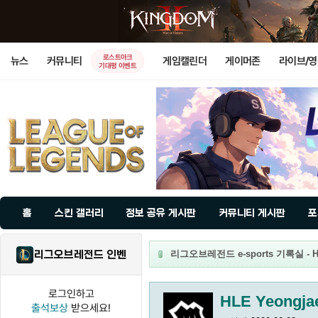
로스트아크
뉴스
커뮤니티
게임캘린더
게이머존
라이브/
기대평 이벤트
홈
스킨 갤러리
정보 공유 게시판
커뮤니티 게시판
포
리그오브레전드 인벤
리그오브레전드 e-sports 기록실 - HL
로그인하고
HLE Yeongja
출석보상
받으세요!