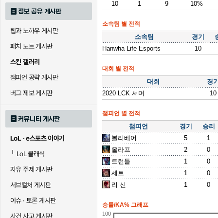
10
1
9
10%
정보 공유 게시판
소속팀 별 전적
팁과 노하우 게시판
소속팀
경기
패치 노트 게시판
Hanwha Life Esports
10
스킨 갤러리
대회 별 전적
챔피언 공략 게시판
대회
경
버그 제보 게시판
2020 LCK 서머
10
챔피언 별 전적
커뮤니티 게시판
챔피언
경기
승리
볼리베어
5
1
LoL · e스포츠 이야기
올라프
2
0
└
LoL 클래식
트런들
1
0
자유 주제 게시판
세트
1
0
리 신
1
0
서브컬처 게시판
이슈 · 토론 게시판
승률/KA% 그래프
100
사건 사고 게시판