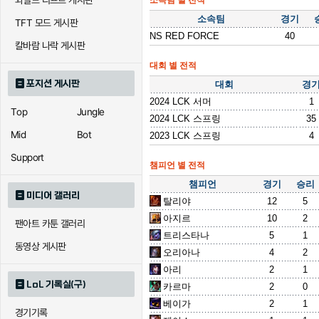
와일드 리프트 게시판
소속팀 별 전적
소속팀
경기
TFT 모드 게시판
NS RED FORCE
40
칼바람 나락 게시판
대회 별 전적
포지션 게시판
대회
경
2024 LCK 서머
1
Top
Jungle
2024 LCK 스프링
35
Mid
Bot
2023 LCK 스프링
4
Support
챔피언 별 전적
챔피언
경기
승리
미디어 갤러리
탈리야
12
5
아지르
10
2
팬아트 카툰 갤러리
트리스타나
5
1
동영상 게시판
오리아나
4
2
아리
2
1
LoL 기록실(구)
카르마
2
0
베이가
2
1
경기기록