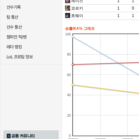
제이스
1
1
선수기록
코르키
1
0
흐웨이
1
1
팀 통산
선수 통산
승률/KA% 그래프
100
챔피언 픽/밴
레더 랭킹
80
LoL 프로팀 정보
60
40
20
공통 커뮤니티
0