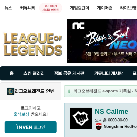
로스트아크
뉴스
커뮤니티
게임캘린더
게이머존
라이브/
기대평 이벤트
홈
스킨 갤러리
정보 공유 게시판
커뮤니티 게시판
포
리그오브레전드 인벤
리그오브레전드 e-sports 기록실 - NS
로그인하고
NS Callme
출석보상
받으세요!
오지훈 0000-00-00
Nongshim RedFo
로그인