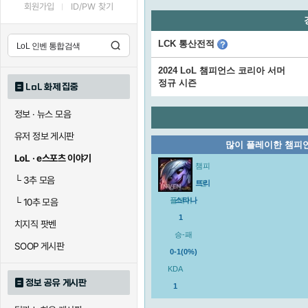
회원가입
ID/PW 찾기
LCK 통산전적
2024 LoL 챔피언스 코리아 서머
정규 시즌
LoL 화제 집중
정보 · 뉴스 모음
유저 정보 게시판
많이 플레이한 챔피
LoL · e스포츠 이야기
챔피
└
3추 모음
트리
언
플레이
스타나
└
10추 모음
1
치지직 팟벤
승-패
SOOP 게시판
0-1(0%)
KDA
정보 공유 게시판
1