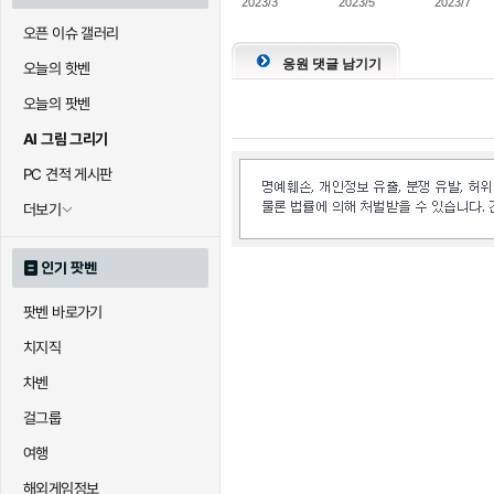
2023/3
2023/5
2023/7
오픈 이슈 갤러리
응원 댓글 남기기
오늘의 핫벤
오늘의 팟벤
AI 그림 그리기
PC 견적 게시판
더보기
인기 팟벤
팟벤 바로가기
치지직
차벤
걸그룹
여행
해외게임정보