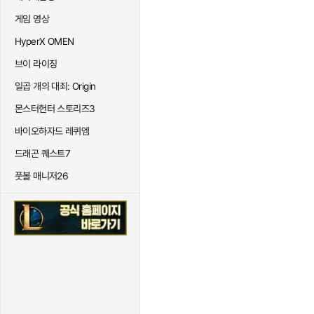
게임 영상
HyperX OMEN
브이 라이징
일곱 개의 대죄: Origin
몬스터헌터 스토리즈3
바이오하자드 레퀴엠
드래곤 퀘스트7
풋볼 매니저26