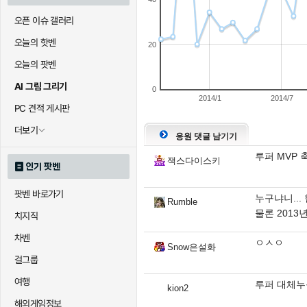
오픈 이슈 갤러리
오늘의 핫벤
20
오늘의 팟벤
AI 그림 그리기
0
2014/1
2014/7
PC 견적 게시판
더보기
응원 댓글 남기기
루퍼 MVP 
잭스다이스키
인기 팟벤
팟벤 바로가기
누구냐니..
Rumble
물론 201
치지직
차벤
ㅇㅅㅇ
Snow은설화
걸그룹
여행
루퍼 대체누
kion2
해외게임정보