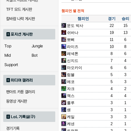
와일드 리프트 게시판
TFT 모드 게시판
챔피언 별 전적
챔피언
경기
승리
칼바람 나락 게시판
문도 박사
22
15
쉬바나
19
13
포지션 게시판
뽀삐
11
6
Top
Jungle
라이즈
10
8
레넥톤
8
6
Mid
Bot
신지드
7
4
Support
마오카이
6
6
럼블
5
3
미디어 갤러리
에코
5
3
자크
4
2
팬아트 카툰 갤러리
잭스
4
4
동영상 게시판
룰루
3
1
쉔
3
1
LoL 기록실(구)
케일
3
3
케넨
2
1
경기기록
트런들
2
2