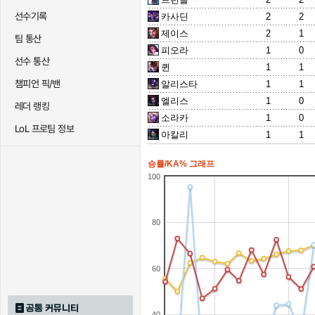
선수기록
카사딘
2
2
제이스
2
1
팀 통산
피오라
1
0
선수 통산
퀸
1
1
챔피언 픽/밴
알리스타
1
1
엘리스
1
0
레더 랭킹
소라카
1
0
LoL 프로팀 정보
아칼리
1
1
승률/KA% 그래프
100
80
60
공통 커뮤니티
40