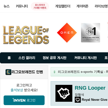
로스트아크
뉴스
커뮤니티
게임캘린더
게이머존
라이브/
기대평 이벤트
홈
스킨 갤러리
정보 공유 게시판
커뮤니티 게시판
포
리그오브레전드 인벤
리그오브레전드 e-sports 기록실 - R
로그인하고
RNG Looper
출석보상
받으세요!
장형석
Royal Never Give
로그인