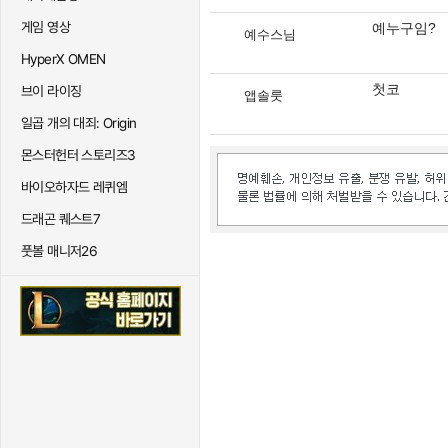
게임 영상
예누구임?
예수스님
HyperX OMEN
첫코
브이 라이징
앱솔룻
일곱 개의 대죄: Origin
몬스터헌터 스토리즈3
바이오하자드 레퀴엠
드래곤 퀘스트7
풋볼 매니저26