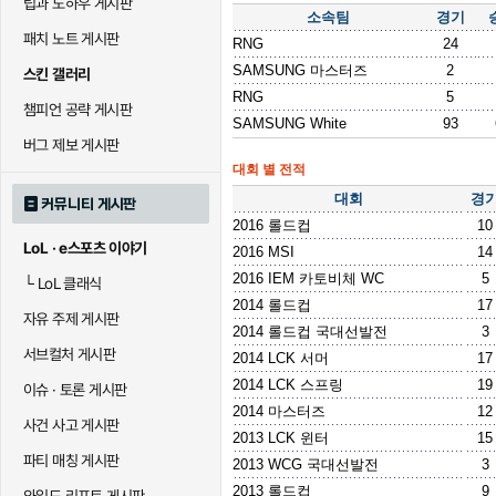
팁과 노하우 게시판
소속팀
경기
패치 노트 게시판
RNG
24
SAMSUNG 마스터즈
2
스킨 갤러리
RNG
5
챔피언 공략 게시판
SAMSUNG White
93
버그 제보 게시판
대회 별 전적
대회
경
커뮤니티 게시판
2016 롤드컵
10
LoL · e스포츠 이야기
2016 MSI
14
2016 IEM 카토비체 WC
5
└
LoL 클래식
2014 롤드컵
17
자유 주제 게시판
2014 롤드컵 국대선발전
3
서브컬처 게시판
2014 LCK 서머
17
2014 LCK 스프링
19
이슈 · 토론 게시판
2014 마스터즈
12
사건 사고 게시판
2013 LCK 윈터
15
파티 매칭 게시판
2013 WCG 국대선발전
3
2013 롤드컵
9