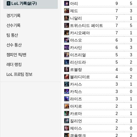
LoL 기록실(구)
아리
9
5
제드
7
3
경기기록
니달리
7
1
선수기록
트위스티드 페이트
7
5
카시오페아
7
1
팀 통산
야스오
6
3
선수 통산
카사딘
6
3
챔피언 픽/밴
이즈리얼
5
3
리산드라
5
2
레더 랭킹
르블랑
4
0
LoL 프로팀 정보
블라디미르
4
2
카서스
3
1
카직스
3
0
라이즈
3
1
아지르
2
1
카르마
2
1
질리언
2
1
제이스
2
0
갱플랭크
2
2