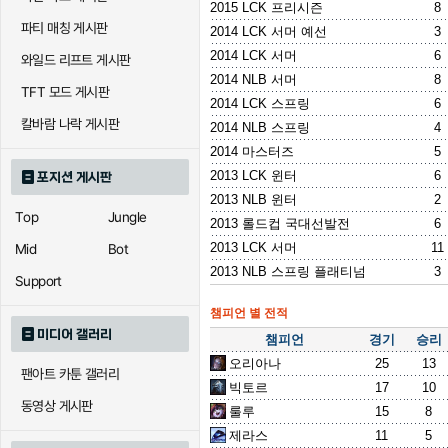
2015 LCK 프리시즌
8
파티 매칭 게시판
2014 LCK 서머 예선
3
2014 LCK 서머
6
와일드 리프트 게시판
2014 NLB 서머
8
TFT 모드 게시판
2014 LCK 스프링
6
칼바람 나락 게시판
2014 NLB 스프링
4
2014 마스터즈
5
2013 LCK 윈터
6
포지션 게시판
2013 NLB 윈터
2
Top
Jungle
2013 롤드컵 국대선발전
6
2013 LCK 서머
11
Mid
Bot
2013 NLB 스프링 플래티넘
3
Support
챔피언 별 전적
미디어 갤러리
챔피언
경기
승리
오리아나
25
13
팬아트 카툰 갤러리
빅토르
17
10
동영상 게시판
룰루
15
8
제라스
11
5