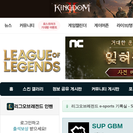
로스트아크
뉴스
커뮤니티
게임캘린더
게이머존
라이브/
기대평 이벤트
홈
스킨 갤러리
정보 공유 게시판
커뮤니티 게시판
포
리그오브레전드 인벤
리그오브레전드 e-sports 기록실 - 
로그인하고
SUP GBM
출석보상
받으세요!