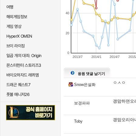
여행
40
해외게임정보
게임 영상
20
HyperX OMEN
브이 라이징
0
일곱 개의 대죄: Origin
2013/7
2014/1
2014/7
2015
몬스터헌터 스토리즈3
응원 댓글 남기기
바이오하자드 레퀴엠
ㅇㅅㅇ
Snow은설화
드래곤 퀘스트7
풋볼 매니저26
갱맘하면오
보경파파
갱맘오리아
Toby