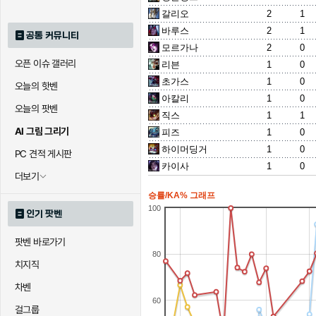
갈리오
2
1
바루스
2
1
공통 커뮤니티
모르가나
2
0
오픈 이슈 갤러리
리븐
1
0
초가스
1
0
오늘의 핫벤
아칼리
1
0
오늘의 팟벤
직스
1
1
AI 그림 그리기
피즈
1
0
하이머딩거
1
0
PC 견적 게시판
카이사
1
0
더보기
승률/KA% 그래프
100
인기 팟벤
팟벤 바로가기
80
치지직
차벤
60
걸그룹