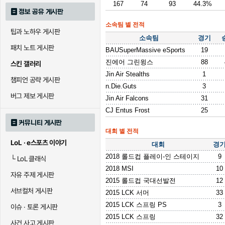
167
74
93
44.3%
정보 공유 게시판
소속팀 별 전적
팁과 노하우 게시판
소속팀
경기
패치 노트 게시판
BAUSuperMassive eSports
19
진에어 그린윙스
88
스킨 갤러리
Jin Air Stealths
1
챔피언 공략 게시판
n.Die.Guts
3
버그 제보 게시판
Jin Air Falcons
31
CJ Entus Frost
25
커뮤니티 게시판
대회 별 전적
LoL · e스포츠 이야기
대회
경
2018 롤드컵 플레이-인 스테이지
9
└
LoL 클래식
2018 MSI
10
자유 주제 게시판
2015 롤드컵 국대선발전
12
서브컬처 게시판
2015 LCK 서머
33
2015 LCK 스프링 PS
3
이슈 · 토론 게시판
2015 LCK 스프링
32
사건 사고 게시판