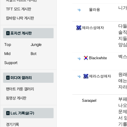
와일드 리프트 게시판
니가
TFT 모드 게시판
몰라용
칼바람 나락 게시판
다들
제라스성애자
솔직
포지션 게시판
지들
양심
Top
Jungle
Mid
Bot
벡스
Blackwhite
Support
원래
제라스성애자
미디어 갤러리
얘는
자라
팬아트 카툰 갤러리
동영상 게시판
부패
Saraqael
나오
문제
LoL 기록실(구)
서 
기를
경기기록