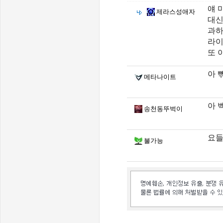
얘 
제라스성애자
대신
과하
라이
또 
아 
메타나이트
아 
송천동뚜벅이
요
불가능