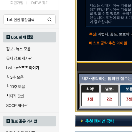
회원가입
ID/PW 찾기
벡스는 상대의 이동 기술을 
챔피언입니다. 이동 기술을 
를 입힐 수도 있으며, 궁극
있습니다. 조건에 따라 초기
이 중요합니다.
특징
|
마법사, 공포, 보호막,
LoL 화제 집중
|
베스트 공략 추천 아이템
정보 · 뉴스 모음
유저 정보 게시판
LoL · e스포츠 이야기
└
3추 모음
내가 생각하는 챔피언 점수는
└
10추 모음
최악!
별로..
보
치지직 팟벤
1점
2점
3점
SOOP 게시판
추천 챔피언 공략
정보 공유 게시판