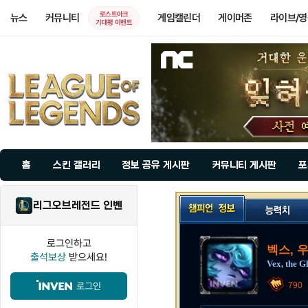
로스트아크
뉴스
커뮤니티
게임캘린더
게이머존
라이브/
기대평 이벤트
홈
스킨 갤러리
정보 공유 게시판
커뮤니티 게시판
포
리그오브레전드 인벤
로그인하고
벡스, 
출석보상
받으세요!
Vex, the G
로그인
790