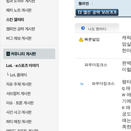
팁과 노하우 게시판
챔피언
패치 노트 게시판
스킨 갤러리
챔피언 공략 게시판
나도 한마디
캐릭
버그 제보 게시판
빠른발업
암살
한마
커뮤니티 게시판
완벽
파우더징크스
LoL · e스포츠 이야기
이럴
└
LoL 클래식
평타
파우더징크스
자유 주제 게시판
q 
서브컬처 게시판
w 
기에
이슈 · 토론 게시판
e 
사건 사고 게시판
궁도
얘는
파티 매칭 게시판
족한