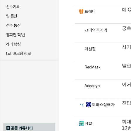
선수기록
얘 
트레버
팀 통산
선수 통산
궁초
끄어억꾸에엑
챔피언 픽/밴
레더 랭킹
사
개천절
LoL 프로팀 정보
밸런
RedMask
이거
Adcarrya
진입
제라스성애자
희대
적발
10
공통 커뮤니티