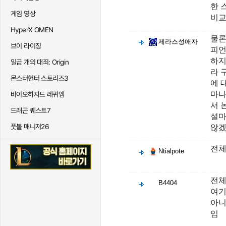
한 
게임 영상
비교
HyperX OMEN
물론
제라스성애자
브이 라이징
피
하지
일곱 개의 대죄: Origin
라 
몬스터헌터 스토리즈3
에 
마나
바이오하자드 레퀴엠
서 
드래곤 퀘스트7
설마
풋볼 매니저26
않겠
전체
Ntialpote
전체
B4404
여기
아니
임