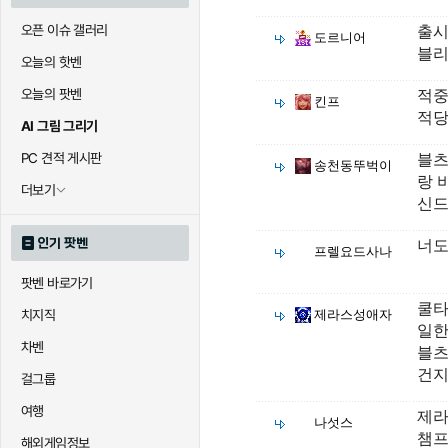
오픈 이슈 갤러리
출시
도르니어
블리
오늘의 핫벤
오늘의 팟벤
적중
킨프
적당
AI 그림 그리기
PC 견적 게시판
블츠
송천동뚜벅이
랑 
더보기
신드
인기 팟벤
너도
프렐요드사나
팟벤 바로가기
쿨타
치지직
제라스성애자
일한
차벤
블츠
건
걸그룹
여행
제라
나섯스
챔프
해외게임정보