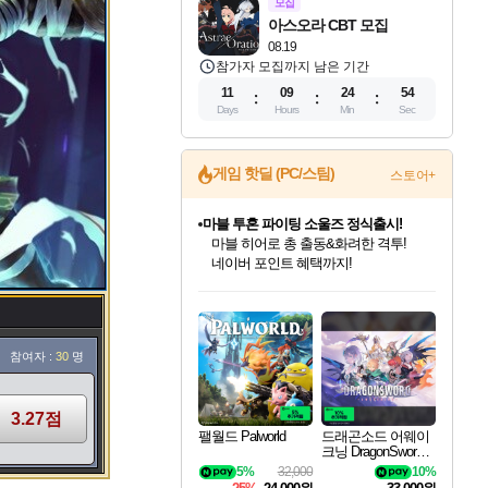
모집
아스오라 CBT 모집
08.19
참가자 모집까지 남은 기간
11
09
24
53
Days
Hours
Min
Sec
게임 핫딜 (PC/스팀)
스토어+
마블 투혼 파이팅 소울즈 정식출시!
마블 히어로 총 출동&화려한 격투!
네이버 포인트 혜택까지!
인벤게임즈 8월 특별 할인!
드래곤소드: 어웨이크닝 입점!
문명 7 특별 할인!
귀무자: 검의 길 예약 판매 중!
비스트 오브 리인카네이션 정식 출시!
커세어 코브 출시 기념 할인!
더 렐릭 퍼스트 가디언 정식 출시
베데스다 40주년 기념 할인 중!
캡콤 프렌차이즈 할인 진행 중!
캡콤 일부 상품 상시 할인
스타워즈 은하계 레이서
로블록스 기프트 카드 공식 입점
인기 퍼블리셔 모음!
스팀으로 만나는 드래곤소드!
조선&고려 DLC 출시 예정
10% 할인과
게임프릭 신작 IP
해적'섬'을 발전시키자!
설화x하드코어 액션!
베데스다의 명작들을
몬헌, 바하 등 인기 IP를
몬헌 와일즈 & 드래곤즈 도그마2
인벤게임즈에서 10% 추가 적립
Robux를 가장 안전하고
최대 90% 할인가를 만나보세요!
네이버혜택과 함께 만나보세요!
50%할인&추가 적립까지!
이니&베니 혜택까지!
네이버 혜택가와 함께 예약하세요!
할인&네이버혜택으로 만나보세요!
네이버페이 혜택과 만나보세요!
40주년 프로모션으로 만나보세요!
할인가에 만나보세요!
일부 에디션 상시 할인!
혜택으로 예약 판매 중
편안하게 충전하세요
참여자 :
30
명
3.27점
팰월드 Palworld
드래곤소드 어웨이
크닝 DragonSword A
wakening
5%
32,000
10%