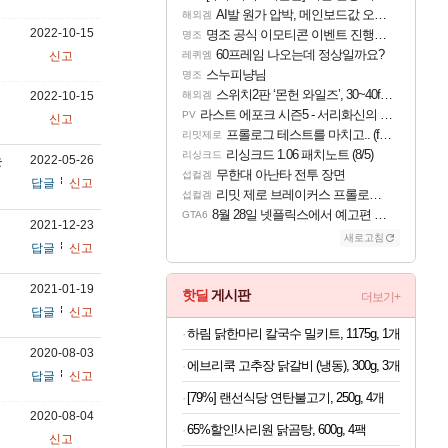
AI발 원가 압박, 메인보드값 오르나
해외겜
2022-10-15
명조 공식 이모티콘 이벤트 진행해봤습니다! 참여부터 추첨까지????
명조
60프레임 나오는데 정상일까요?
신고
레퀴엠
스누피냥님
명조
스위치2판 ‘몬헌 와일즈’, 30~40fps 목표 추정
2022-10-15
해외겜
라스트 에포크 시즌5 - 서리화신의 분노 티저
PV
신고
프롤로그 테스트를 마치고.. (feat. 리아)
리밋제로
리싱크드 1.06 패치노트 (8/5)
리싱크드
는
2022-05-26
무한대 아난타 전투 장면
섭컬겜
답글
신고
리밋 제로 브레이커스 프롤로그 테스트 후기 영상 업로드
섭컬겜
8월 28일 넷플릭스에서 예고편 공개 예정
GTA6
2021-12-23
새로고침
답글
신고
2021-01-19
핫딜
게시판
더보기+
답글
신고
하림 닭한마리 칼국수 밀키트, 1175g, 1개
2020-08-03
에브리쿡 고추장 닭갈비 (냉동), 300g, 3개
답글
신고
[79%] 랜선식당 연탄불고기, 250g, 4개
2020-08-04
65%할인!사리원 닭곰탕, 600g, 4팩
신고