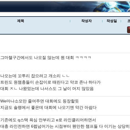
제목
작성자
작성일
그마챌구간에서도 나오질 않는데 뭔 대회 ㅋㅋㅋㅋ
나오는데 꼬투리 잡으려고 개소리 ㄴㄴ
트린도 원챔충들이 손잡이로 때린다고 약코 존나 하다가
대회 ㅈㄴ 나왔었는데 나서스도 그 날이 머지 않았음
We마나소모만 줄여주면 대회에도 등장할듯
지금도 솔랭에서 좋은데 대회에 나오기엔 약간 아쉽다
기존에도 q스택 욕심 안부리고 e로 라인클리어하면서
대충 라인전하면 6렙넘어가는 시점부터 웬만한 챔프들 다 이기는 상당히