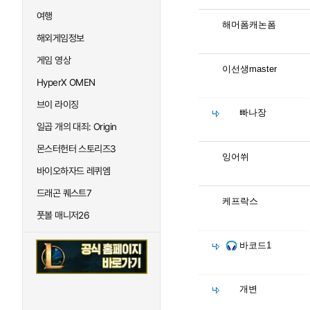
여행
해머폼캐논폼
해외게임정보
게임 영상
이선생master
HyperX OMEN
브이 라이징
빠나장
일곱 개의 대죄: Origin
몬스터헌터 스토리즈3
잉어쒸
바이오하자드 레퀴엠
드래곤 퀘스트7
케프락스
풋볼 매니저26
바코드1
개변