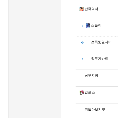
반국역적
소돌이
초록빛열대어
알무가바르
남부지청
알로스
뒤돌아보지맛