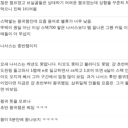
찮은 챔프였고 브실골들은 상대하기 어려운 챔프였는데 상향을 꾸준히 
먹으니 진짜 1티어됨
스택쌓는 왕귀챔인데 요즘 용어로 밸류가 너무 낮음.
뚜벅이 원딜 아닌 이상 스택700 쌓은 나서스보다 템 잘나온 그웬 카밀 
애들이 더 무섭지
나서스는 중반챔이지
요새 나서스는 케넨도 못땁니다. 티모도 못따고 블라디도 못땀. 걍 초반
도란링 들고와서 1렙에 e로 딜교하면서 cs먹고 1코어 뜨면 q딜이 스택 
아도 오지게 쎄서 그마 구간에서 엄청 많이 보임. 과거 나서스 후반 왕귀
이었다면 지금은 걍 초반부터 왕귀챔임. 삼위일체 안올림 요즘은. 그거 
면 바보임.
왕귀 뜻을 모르나
초반 왕귀챔은 뭐임 ㅋㅋㅋ
왕이 5분만에 왔나보지 ㅋㅋㅋㅋ