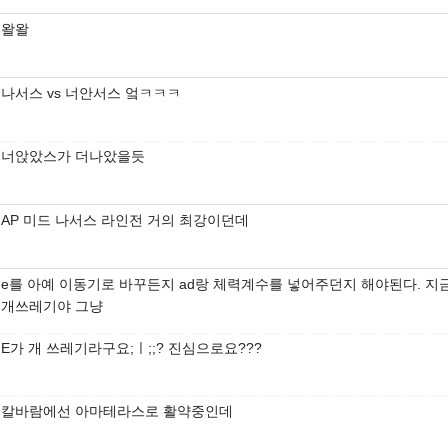
왈왈
나서스 vs 너안서스 엌ㅋㅋㅋ
너앉았스가 더나았을듯
AP 미드 나서스 라인전 거의 최강이던데
e를 아예 이동기로 바꾸든지 ad랑 체력계수를 넣어주던지 해야된다. 지
개쓰레기야 그냥
E가 개 쓰레기라구요;ㅣ;;? 진심으로요???
칼바람에선 아마테라스로 활약중인데