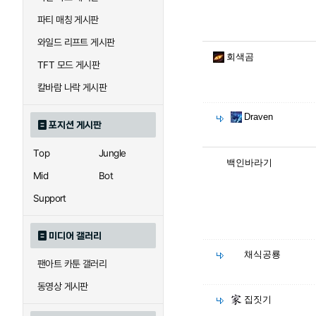
파티 매칭 게시판
와일드 리프트 게시판
회색곰
TFT 모드 게시판
칼바람 나락 게시판
Draven
포지션 게시판
Top
Jungle
백인바라기
Mid
Bot
Support
미디어 갤러리
채식공룡
팬아트 카툰 갤러리
동영상 게시판
집짓기