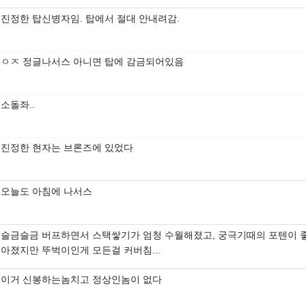
진정한 탑신병자임. 탑에서 절대 안내려감.
ㅇㅈ 정글나서스 아니면 탑에 감금되어있음
소돌좌..
진정한 현자는 브론즈에 있었다
오늘도 아침에 나서스
슬금슬금 버프하면서 스택쌓기가 엄청 수월해졌고, 궁극기때의 포텐이 
아졌지만 뚜벅이인게 모든걸 커버침...
이거 신봉하는놈치고 정상인놈이 없다