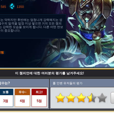
585
1350
에는 약하지만 후반에는 엄청나게 강력해지는 성
흡수의 일격을 일정 이상 쌓으면 거의 모든 챔피
는 강력한 모습을 보이게 됩니다. 다른 어떤 면보
이 중요합니다.
|
이템
이 챔피언에 대한 여러분의 평가를 남겨주세요!
점수는?
롤 인벤 유저들의 평가
보통
우수~
최고!
3점
4점
5점