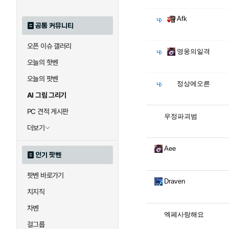
Afk
공통 커뮤니티
오픈 이슈 갤러리
영웅의일격
오늘의 핫벤
오늘의 팟벤
정상에오른
AI 그림 그리기
PC 견적 게시판
우정파괴범
더보기
Aee
인기 팟벤
팟벤 바로가기
Draven
치지직
차벤
엑페사랑해요
걸그룹