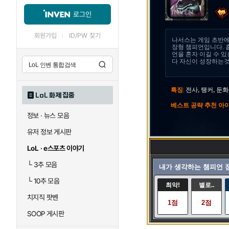
로그인
회원가입
ID/PW 찾기
나서스는 게임 초반
장형 챔피언입니다. 
언을 혼자 이길 수 있
다 자신이 성장하는것
특징
|
전사, 탱커, 둔화
LoL 화제 집중
베스트 공략 추천 아
정보 · 뉴스 모음
유저 정보 게시판
LoL · e스포츠 이야기
└
3추 모음
내가 생각하는 챔피언 
└
10추 모음
최악!
별로..
치지직 팟벤
1점
2점
SOOP 게시판