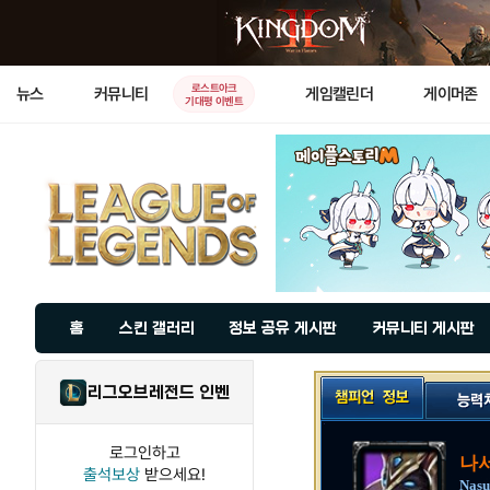
로스트아크
뉴스
커뮤니티
게임캘린더
게이머존
기대평 이벤트
홈
스킨 갤러리
정보 공유 게시판
커뮤니티 게시판
리그오브레전드 인벤
로그인하고
나서
출석보상
받으세요!
Nasu