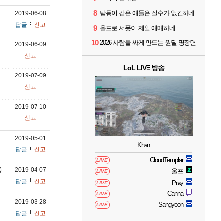
8
탐동이 같은 애들은 질수가 없긴하네
2019-06-08
답글
신고
9
올프로 서폿이 제일 애매하네
10
2026 사람들 싸게 만드는 원딜 명장면
2019-06-09
신고
LoL LIVE 방송
2019-07-09
신고
2019-07-10
신고
2019-05-01
Khan
답글
신고
CloudTemplar
LIVE
좋
2019-04-07
울프
LIVE
답글
신고
Pray
LIVE
Canna
LIVE
2019-03-28
Sangyoon
LIVE
답글
신고