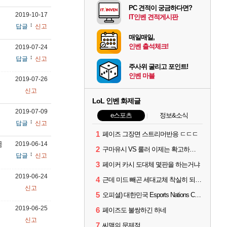
PC 견적이 궁금하다면?
2019-10-17
IT인벤 견적게시판
답글
신고
매일매일,
인벤 출석체크!
2019-07-24
답글
신고
주사위 굴리고 포인트!
인벤 마블
2019-07-26
신고
LoL 인벤 화제글
2019-07-09
e스포츠
정보&소식
답글
신고
1
페이즈 그장면 스트리머반응 ㄷㄷㄷ
금
2019-06-14
2
구마유시 VS 룰러 이제는 확고하지 않음?
답글
신고
3
페이커 카시 도대체 몇판을 하는거냐
2019-06-24
4
근데 미드 빼곤 세대교체 착실히 되고 있네
신고
5
오피셜) 대한민국 Esports Nations Cup 2026 국가대표 명단 모두 확정
2019-06-25
6
페이즈도 불쌍하긴 하네
신고
7
씨맥의 문제점