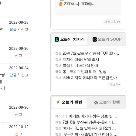
쳐
2000이니
·
100베니
새로고침
2022-09-28
이런
답글
신고
오늘의 치지직
오늘의 SOOP
2022-09-30
26년 7월 팔로우 상승량 TOP 30 - 월간 치지직
잡담
신고
치지직 애플TV 앱 출시
정보
룩삼 니니 초대석 안내
정보
에
2022-06-24
봉누도2 두 번째 티저 - 일상
클립
안쌓
답글
신고
2026 치지직 이리대회 오픈컵 안내
정보
챔
더보기+
올리
오늘의 팟벤
오늘의 핫벤
2022-09-30
신고
아키츠 아키나 성우 정보 및 주요 필모
아스오라
7월~8월 부산-단양-충주-울진 다녀왔어요~
여행
2022-10-12
여기서 R1 뭘 말하는거고 R2가 뭘말하는걸까요?
명조
신고
[무무기획 · 새출발] 기간 한정 의뢰 이벤트
명조