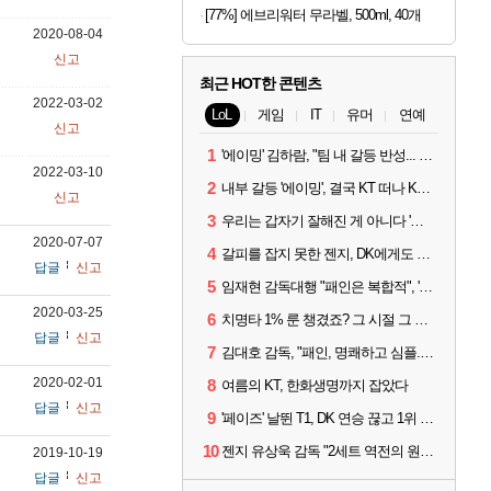
[77%] 에브리워터 무라벨, 500ml, 40개
2020-08-04
신고
최근 HOT한 콘텐츠
2022-03-02
LoL
게임
IT
유머
연예
신고
1
'에이밍' 김하람, "팀 내 갈등 반성... 끝까지 뛰고 싶었다"
2022-03-10
2
내부 갈등 '에이밍', 결국 KT 떠나 KRX로...'지우'와 트레이드
신고
3
우리는 갑자기 잘해진 게 아니다 '씨맥' 김대호 감독의 자신감
2020-07-07
4
갈피를 잡지 못한 젠지, DK에게도 0:2 패배
답글
신고
5
임재현 감독대행 "패인은 복합적", '도란' "팀에 과부하 왔다"
2020-03-25
6
치명타 1% 룬 챙겼죠? 그 시절 그 감성 '롤 클래식' 30일 출시
답글
신고
7
김대호 감독, "패인, 명쾌하고 심플...다시 힘낼 수 있어"
2020-02-01
8
여름의 KT, 한화생명까지 잡았다
답글
신고
9
'페이즈' 날뛴 T1, DK 연승 끊고 1위 지켜
10
젠지 유상욱 감독 "2세트 역전의 원인...너무 급했다"
2019-10-19
답글
신고