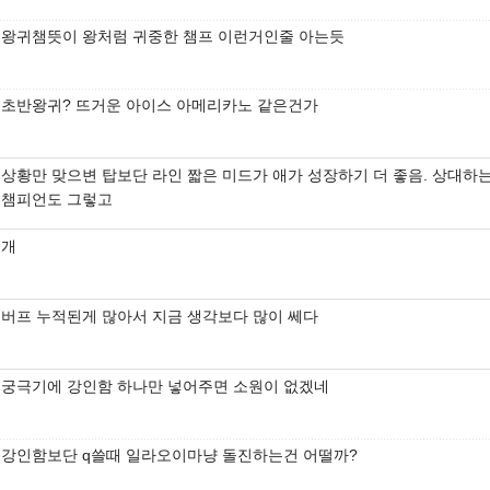
왕귀챔뜻이 왕처럼 귀중한 챔프 이런거인줄 아는듯
초반왕귀? 뜨거운 아이스 아메리카노 같은건가
상황만 맞으변 탑보단 라인 짧은 미드가 애가 성장하기 더 좋음. 상대하
챔피언도 그렇고
개
버프 누적된게 많아서 지금 생각보다 많이 쎄다
궁극기에 강인함 하나만 넣어주면 소원이 없겠네
강인함보단 q쓸때 일라오이마냥 돌진하는건 어떨까?