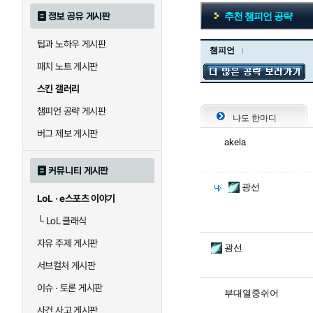
추천 챔피언 공략
정보 공유 게시판
팁과 노하우 게시판
챔피언
패치 노트 게시판
스킨 갤러리
챔피언 공략 게시판
나도 한마디
버그 제보 게시판
akela
커뮤니티 게시판
광선
LoL · e스포츠 이야기
└
LoL 클래식
자유 주제 게시판
광선
서브컬처 게시판
이슈 · 토론 게시판
부대열중쉬어
사건 사고 게시판