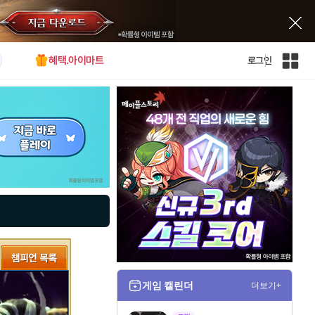
혜택.아이마트
로그인
인
벤
전
체
사
이
트
맵
게임 캘린더
더보기+