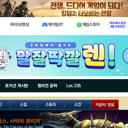
X
최대 90% 할인
라이브/영상
게이밍/IT
게임스토어
8월 프로모션
포지션 게시판
챔피언 공략
LoL DB
스, 사막의 관리자
s, The Curator of the Sands