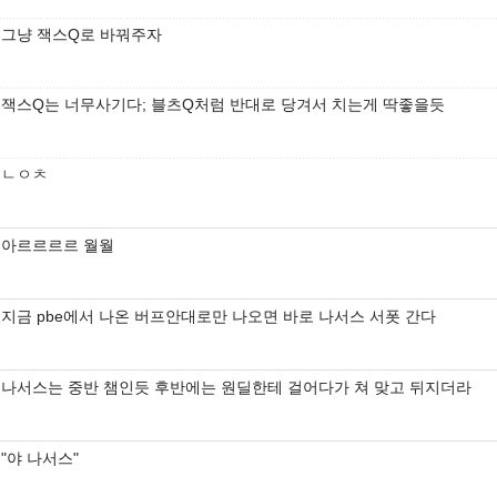
그냥 잭스Q로 바꿔주자
잭스Q는 너무사기다; 블츠Q처럼 반대로 당겨서 치는게 딱좋을듯
ㄴㅇㅊ
아르르르르 월월
지금 pbe에서 나온 버프안대로만 나오면 바로 나서스 서폿 간다
나서스는 중반 챔인듯 후반에는 원딜한테 걸어다가 쳐 맞고 뒤지더라
"야 나서스"