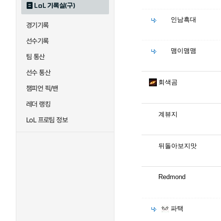
LoL 기록실(구)
인남흑대
경기기록
선수기록
맴이맴맴
팀 통산
선수 통산
회색곰
챔피언 픽/밴
레더 랭킹
계뷰지
LoL 프로팀 정보
뒤돌아보지맛
Redmond
파택