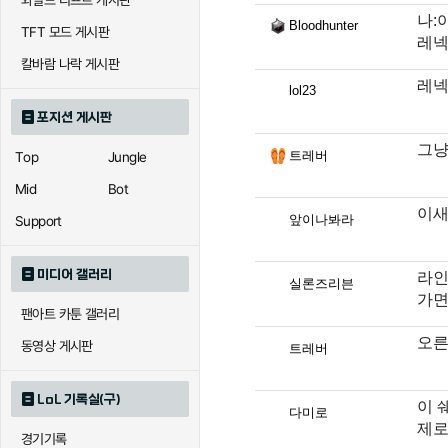
와일드 리프트 게시판
나:
Bloodhunter
TFT 모드 게시판
레넥
칼바람 나락 게시판
레넥
lol23
포지션 게시판
그냥
트레버
Top
Jungle
Mid
Bot
이새
앞이나봐라
Support
미디어 갤러리
라인
실론즈리븐
가면
팬아트 카툰 갤러리
오른
동영상 게시판
트레버
LoL 기록실(구)
이 
다미로
제로
경기기록