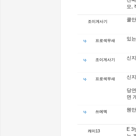
모,
쿨
조이게사기
있는
프로섹무새
신
조이게사기
신지
프로섹무새
당연
면 
웬만
쓰에엑
E 
캐미13
는 