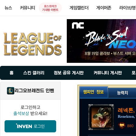
로스트아크
뉴스
커뮤니티
게임캘린더
게이머존
라이브/
기대평 이벤트
홈
스킨 갤러리
정보 공유 게시판
커뮤니티 게시판
포
리그오브레전드 인벤
로그인하고
레넥톤,
출석보상
받으세요!
Renekton, 
로그인
880