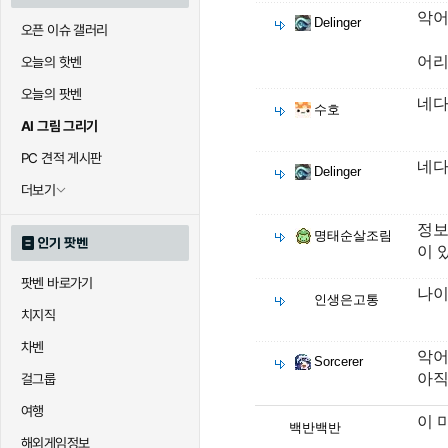
악어
Delinger
오픈 이슈 갤러리
어리
오늘의 핫벤
오늘의 팟벤
네
수호
AI 그림 그리기
PC 견적 게시판
네
Delinger
더보기
정보
명태순살조림
인기 팟벤
이 
팟벤 바로가기
나이
인생은고통
치지직
차벤
악어
Sorcerer
아직
걸그룹
여행
이 
백반백반
해외게임정보