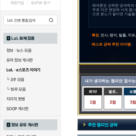
회원가입
ID/PW 찾기
레넥톤은 강력한 공격력과
주로 아군 맨앞에 서게 됩니
으로 분노가 쌓이면 기술들
특징
|
전사, 탱커, 탈출, 치유
LoL 화제 집중
|
베스트 공략 추천 아이템
정보 · 뉴스 모음
유저 정보 게시판
LoL · e스포츠 이야기
└
3추 모음
내가 생각하는 챔피언 점수는
└
10추 모음
최악!
별로..
보
치지직 팟벤
1점
2점
3점
SOOP 게시판
추천 챔피언 공략
정보 공유 게시판