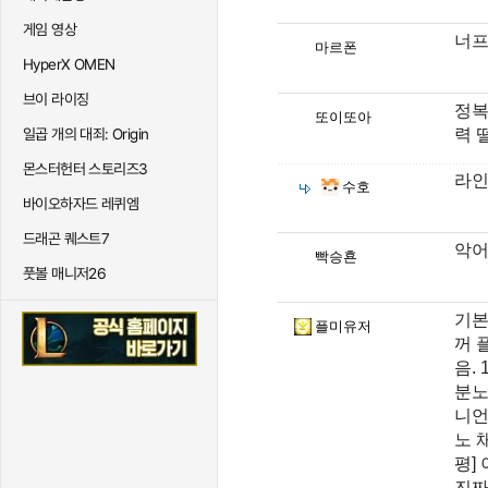
게임 영상
너
마르폰
HyperX OMEN
브이 라이징
정복
또이또아
력 
일곱 개의 대죄: Origin
몬스터헌터 스토리즈3
라인
수호
바이오하자드 레퀴엠
드래곤 퀘스트7
악어
빡승횬
풋볼 매니저26
기본
플미유저
꺼 
음.
분노
니언
노 채
평]
진짜