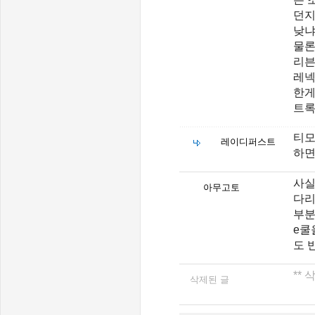
던지
낮냐
물론
리븐
레넥
한게
트록
티모
레이디퍼스트
하면
사실
아무고토
다리
부분
e쿨
도 
**
삭제된 글