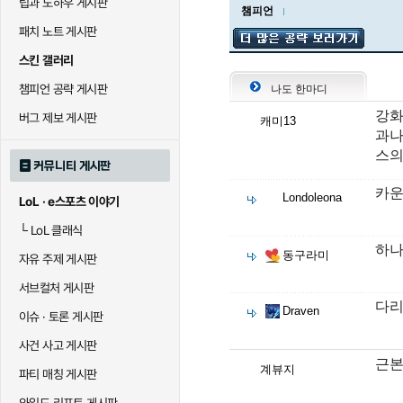
팁과 노하우 게시판
챔피언
패치 노트 게시판
스킨 갤러리
챔피언 공략 게시판
나도 한마디
강화
버그 제보 게시판
캐미13
과나
스의
커뮤니티 게시판
카운
Londoleona
LoL · e스포츠 이야기
└
LoL 클래식
하나
동구라미
자유 주제 게시판
서브컬처 게시판
다리
Draven
이슈 · 토론 게시판
사건 사고 게시판
근
계뷰지
파티 매칭 게시판