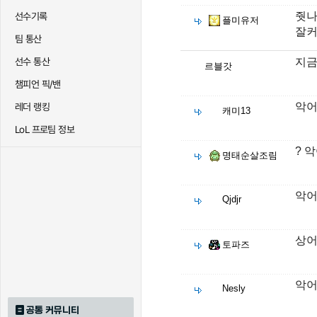
줫나
선수기록
플미유저
잘커
팀 통산
지금
선수 통산
르블갓
챔피언 픽/밴
악어
레더 랭킹
캐미13
LoL 프로팀 정보
? 
명태순살조림
악어
Qjdjr
상어
토파즈
악어
Nesly
공통 커뮤니티