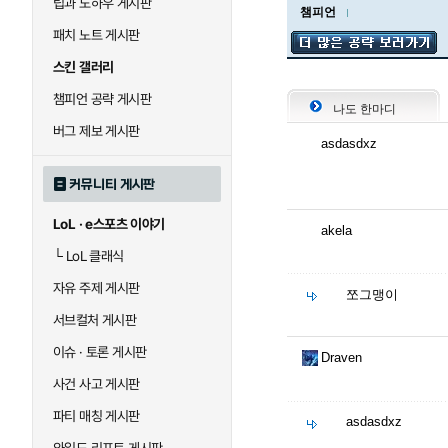
팁과 노하우 게시판
챔피언
패치 노트 게시판
스킨 갤러리
챔피언 공략 게시판
나도 한마디
버그 제보 게시판
asdasdxz
커뮤니티 게시판
LoL · e스포츠 이야기
akela
└
LoL 클래식
자유 주제 게시판
쪼그맹이
서브컬처 게시판
이슈 · 토론 게시판
Draven
사건 사고 게시판
파티 매칭 게시판
asdasdxz