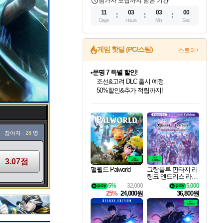
참가자 모집까지 남은 기간
11
03
02
59
Days
Hours
Min
Sec
게임 핫딜 (PC/스팀)
스토어+
마블 투혼 파이팅 소울즈 정식출시!
마블 히어로 총 출동&화려한 격투!
네이버 포인트 혜택까지!
인벤게임즈 8월 특별 할인!
드래곤소드: 어웨이크닝 입점!
문명 7 특별 할인!
귀무자: 검의 길 예약 판매 중!
비스트 오브 리인카네이션 정식 출시!
커세어 코브 출시 기념 할인!
더 렐릭 퍼스트 가디언 정식 출시
베데스다 40주년 기념 할인 중!
캡콤 프렌차이즈 할인 진행 중!
캡콤 일부 상품 상시 할인
스타워즈 은하계 레이서
로블록스 기프트 카드 공식 입점
인기 퍼블리셔 모음!
스팀으로 만나는 드래곤소드!
조선&고려 DLC 출시 예정
10% 할인과
게임프릭 신작 IP
해적'섬'을 발전시키자!
설화x하드코어 액션!
베데스다의 명작들을
몬헌, 바하 등 인기 IP를
몬헌 와일즈 & 드래곤즈 도그마2
인벤게임즈에서 10% 추가 적립
Robux를 가장 안전하고
최대 90% 할인가를 만나보세요!
네이버혜택과 함께 만나보세요!
50%할인&추가 적립까지!
이니&베니 혜택까지!
네이버 혜택가와 함께 예약하세요!
할인&네이버혜택으로 만나보세요!
네이버페이 혜택과 만나보세요!
40주년 프로모션으로 만나보세요!
할인가에 만나보세요!
일부 에디션 상시 할인!
혜택으로 예약 판매 중
편안하게 충전하세요
참여자 :
28
명
3.07점
팰월드 Palworld
그랑블루 판타지 리
링크 엔드리스 라그
나로크 업그레이드
5%
32,000
5,000
킷 Granblue Fantasy
25%
24,000원
36,800원
Relink Endless Ragn
arok Upgrade Kit DL
C