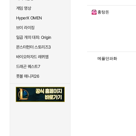
게임 영상
홍탕돈
HyperX OMEN
브이 라이징
일곱 개의 대죄: Origin
몬스터헌터 스토리즈3
바이오하자드 레퀴엠
메플던파화
드래곤 퀘스트7
풋볼 매니저26