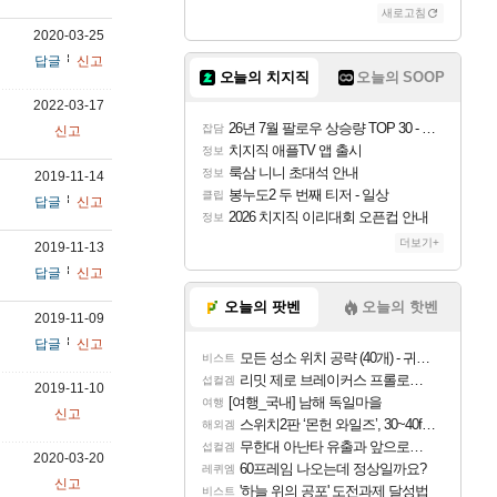
새로고침
2020-03-25
답글
신고
오늘의 치지직
오늘의 SOOP
2022-03-17
26년 7월 팔로우 상승량 TOP 30 - 월간 치지직
잡담
신고
치지직 애플TV 앱 출시
정보
룩삼 니니 초대석 안내
정보
2019-11-14
봉누도2 두 번째 티저 - 일상
클립
답글
신고
2026 치지직 이리대회 오픈컵 안내
정보
더보기+
2019-11-13
답글
신고
오늘의 팟벤
오늘의 핫벤
2019-11-09
답글
신고
모든 성소 위치 공략 (40개) - 귀환한 영혼 도전과제
비스트
리밋 제로 브레이커스 프롤로그 테스트 후기 영상 업로드
섭컬겜
2019-11-10
[여행_국내] 남해 독일마을
여행
신고
스위치2판 ‘몬헌 와일즈’, 30~40fps 목표 추정
해외겜
무한대 아난타 유출과 앞으로의 예상 (루머)
섭컬겜
2020-03-20
60프레임 나오는데 정상일까요?
레퀴엠
신고
'하늘 위의 공포' 도전과제 달성법
비스트