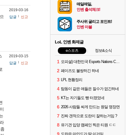
매일매일,
인벤 출석체크!
2019-03-16
없으
답글
신고
주사위 굴리고 포인트!
인벤 마블
LoL 인벤 화제글
e스포츠
정보&소식
스
2019-03-15
1
오피셜) 대한민국 Esports Nations Cup 2026 국가대표 명단 모두 확정
일
답글
신고
로
2
페이즈도 불쌍하긴 하네
3
LPL 현황정리
4
탐동이 같은 애들은 질수가 없긴하네
5
KT는 자기들도 빵 터졌었네
면
6
2026 사람들 싸게 만드는 원딜 명장면
 미
히는
7
진짜 갠적으로 도란이 잘하는거임 ?
이라
8
유기견 입양 캠페인 찍은 티원 ㄷㄷ
 좀
9
도란은 마인드가 딱 이거임.