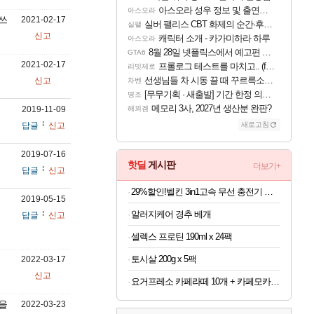
아스오라 성우 정보 및 출연작 모음
아스오라
 쓰
2021-02-17
실버 팰리스 CBT 화제의 순간·후기 모음
실팰
신고
캐릭터 소개 - 카가미하라 하루
아스오라
8월 28일 넷플릭스에서 예고편 공개 예정
GTA6
2021-02-17
프롤로그 테스트를 마치고.. (feat. 리아)
리밋제로
선생님들 차 시동 끌 때 꾸르륵소리나는데
신고
차벤
[무무기획 · 새출발] 기간 한정 의뢰 이벤트
명조
메모리 3사, 2027년 생산분 완판?
2019-11-09
해외겜
답글
신고
새로고침
2019-07-16
핫딜
게시판
더보기+
답글
신고
29%할인!벨킨 3in1고속 무선 충전기 갤럭시S26 아이폰17 호환
2019-05-15
알러지케어 경추 베개
답글
신고
셀렉스 프로틴 190ml x 24팩
토시살 200g x 5팩
2022-03-17
신고
요거프레소 카페라떼 10개 + 카페모카 10개
을
2022-03-23