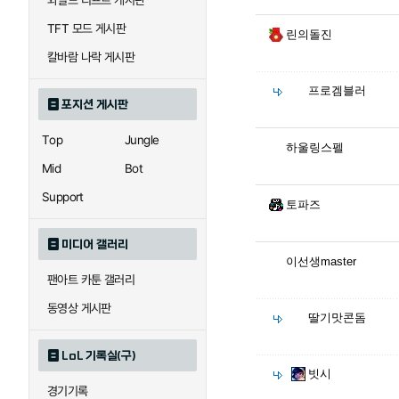
와일드 리프트 게시판
TFT 모드 게시판
린의돌진
칼바람 나락 게시판
프로겜블러
포지션 게시판
Top
Jungle
하울링스펠
Mid
Bot
Support
토파즈
미디어 갤러리
이선생master
팬아트 카툰 갤러리
동영상 게시판
딸기맛콘돔
LoL 기록실(구)
빗시
경기기록