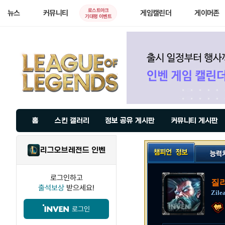
로스트아크
뉴스
커뮤니티
게임캘린더
게이머존
기대평 이벤트
홈
스킨 갤러리
정보 공유 게시판
커뮤니티 게시판
리그오브레전드 인벤
로그인하고
질리
출석보상
받으세요!
Zile
로그인