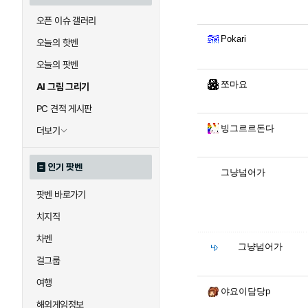
오픈 이슈 갤러리
Pokari
오늘의 핫벤
오늘의 팟벤
쪼마요
AI 그림 그리기
PC 견적 게시판
빙그르르돈다
더보기
인기 팟벤
그냥넘어가
팟벤 바로가기
치지직
차벤
그냥넘어가
걸그룹
여행
야요이담당p
해외게임정보