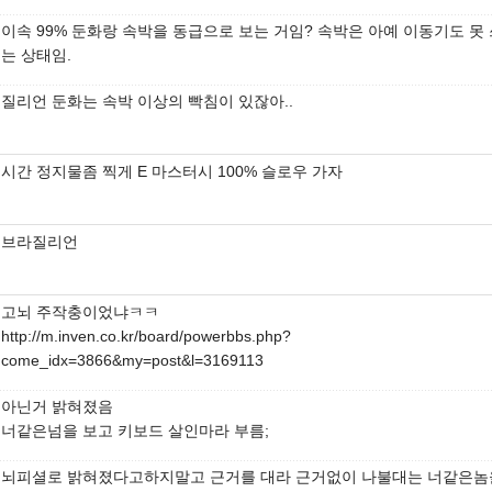
이속 99% 둔화랑 속박을 동급으로 보는 거임? 속박은 아예 이동기도 못
는 상태임.
질리언 둔화는 속박 이상의 빡침이 있잖아..
시간 정지물좀 찍게 E 마스터시 100% 슬로우 가자
브라질리언
고뇌 주작충이었냐ㅋㅋ
http://m.inven.co.kr/board/powerbbs.php?
come_idx=3866&my=post&l=3169113
아닌거 밝혀졌음
너같은넘을 보고 키보드 살인마라 부름;
뇌피셜로 밝혀졌다고하지말고 근거를 대라 근거없이 나불대는 너같은놈