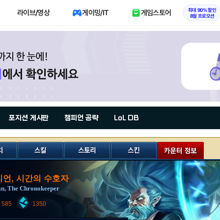
최대 90% 할인
라이브/영상
게이밍/IT
게임스토어
8월 프로모션
포지션 게시판
챔피언 공략
LoL DB
언, 시간의 수호자
an, The Chronokeeper
585
1350