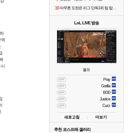
 강
10
아무튼 도란은 리그 단독1위 팀 탑솔러라는거임
LoL LIVE 방송
지하
광역
을
급
더해
무시
울프
Pray
OFF
Gorilla
OFF
BDD
OFF
접
Justice
OFF
미
Cuzz
OFF
로
새로고침
더보기
추천 코스프레 갤러리