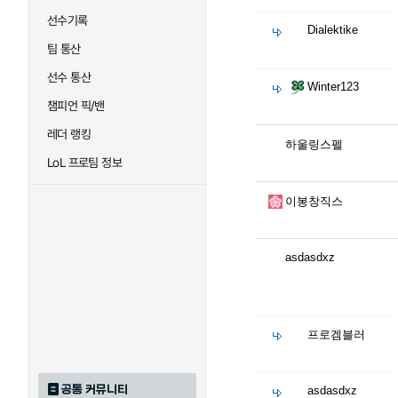
선수기록
Dialektike
팀 통산
선수 통산
Winter123
챔피언 픽/밴
레더 랭킹
하울링스펠
LoL 프로팀 정보
이봉창직스
asdasdxz
프로겜블러
공통 커뮤니티
asdasdxz