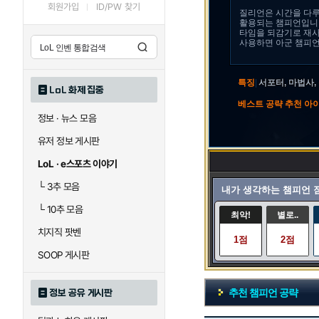
회원가입
ID/PW 찾기
질리언은 시간을 다
활용되는 챔피언입니다
타임을 되감기로 재사
사용하면 아군 챔피언
특징
|
서포터, 마법사,
LoL 화제 집중
베스트 공략 추천 아
정보 · 뉴스 모음
유저 정보 게시판
LoL · e스포츠 이야기
└
3추 모음
내가 생각하는 챔피언 
└
10추 모음
최악!
별로..
치지직 팟벤
1점
2점
SOOP 게시판
추천 챔피언 공략
정보 공유 게시판