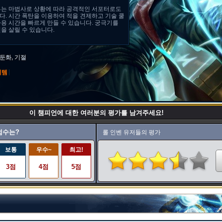
루는 마법사로 상황에 따라 공격적인 서포터로도
. 시간 폭탄을 이용하여 적을 견제하고 기술 쿨
용 시간을 빠르게 만들 수 있습니다. 궁극기를
을 살릴 수 있습니다.
 둔화, 기절
|
이템
이 챔피언에 대한 여러분의 평가를 남겨주세요!
점수는?
롤 인벤 유저들의 평가
보통
우수~
최고!
3점
4점
5점