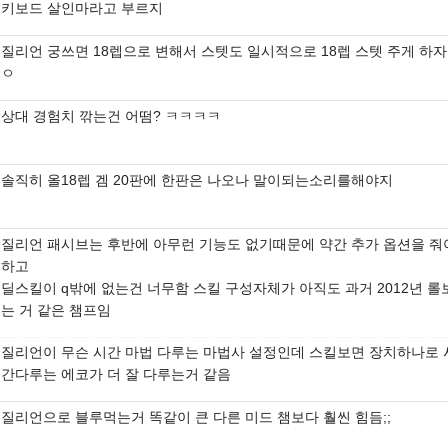
키보드 살인마라고 부르지
질리언 궁쓰면 18렙으로 변해서 스텟도 일시적으로 18렙 스텟 주게 하자
ㅇ
상대 경험치 깎는건 어떰? ㅋㅋㅋㅋ
솔직히 올18렙 겜 20판에 한판은 나오나 말이되는소리를해야지
질리언 패시브는 후반에 아무런 기능도 없기때문에 약간 추가 옵션을 줘
하고
딜스킬이 q밖에 없는건 너무함 스킬 구성자체가 아직도 과거 2012년 롤
는 거 같은 챔프임
질리언이 무슨 시간 마법 다루는 마법사 설정인데 스킬보면 장치하나로 
간다루는 에코가 더 잘 다루는거 같음
질리언으로 블루먹는거 똑같이 큰 다른 미드 챔보다 훨씬 힘듬;;