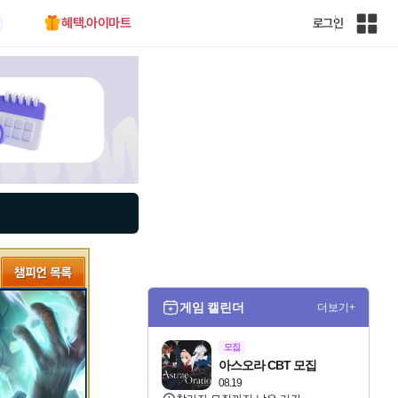
혜택.아이마트
로그인
인
벤
전
체
사
이
트
맵
게임 캘린더
더보기+
모집
아스오라 CBT 모집
08.19