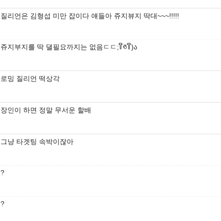
질리언은 김형섭 미만 잡이다 얘들아 쥬지뷰지 딱대~~~!!!!!
쥬지부지를 딱 댈필요까지는 없음ㄷㄷ;꒦ິཅ꒦ິ)ა
로밍 질리언 떡상각
장인이 하면 정말 무서운 할배
그냥 타겟팅 속박이잖아
?
?