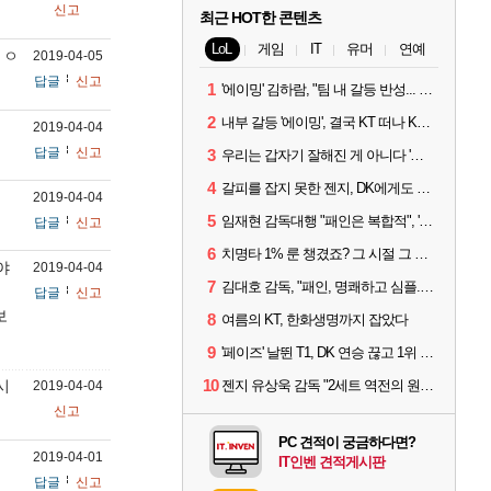
신고
최근 HOT한 콘텐츠
LoL
게임
IT
유머
연예
 ㅇ
2019-04-05
답글
신고
1
'에이밍' 김하람, "팀 내 갈등 반성... 끝까지 뛰고 싶었다"
2
내부 갈등 '에이밍', 결국 KT 떠나 KRX로...'지우'와 트레이드
2019-04-04
답글
신고
3
우리는 갑자기 잘해진 게 아니다 '씨맥' 김대호 감독의 자신감
4
갈피를 잡지 못한 젠지, DK에게도 0:2 패배
2019-04-04
5
임재현 감독대행 "패인은 복합적", '도란' "팀에 과부하 왔다"
답글
신고
6
치명타 1% 룬 챙겼죠? 그 시절 그 감성 '롤 클래식' 30일 출시
야
2019-04-04
7
김대호 감독, "패인, 명쾌하고 심플...다시 힘낼 수 있어"
답글
신고
보
8
여름의 KT, 한화생명까지 잡았다
9
'페이즈' 날뛴 T1, DK 연승 끊고 1위 지켜
10
시
젠지 유상욱 감독 "2세트 역전의 원인...너무 급했다"
2019-04-04
신고
PC 견적이 궁금하다면?
2019-04-01
IT인벤 견적게시판
답글
신고