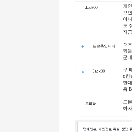
개인
Jack00
으면
아니
도 
지금
ㅇㅈ
드븐충입니다
힘들
군
구 
Jack00
q한
한대
음 
드븐
트레버
하