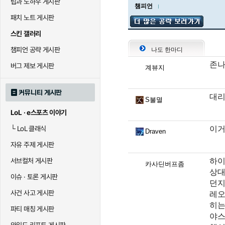
팁과 노하우 게시판
챔피언
패치 노트 게시판
스킨 갤러리
챔피언 공략 게시판
나도 한마디
존나
버그 제보 게시판
계뷰지
커뮤니티 게시판
대리
S불멸
LoL · e스포츠 이야기
이거
└
LoL 클래식
Draven
자유 주제 게시판
하이
서브컬처 게시판
카사딘버프좀
상대
이슈 · 토론 게시판
던지
사건 사고 게시판
레오
히는
파티 매칭 게시판
야스