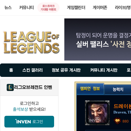
로스트아크
뉴스
커뮤니티
게임캘린더
게이머존
라이브/
기대평 이벤트
홈
스킨 갤러리
정보 공유 게시판
커뮤니티 게시판
포
리그오브레전드 인벤
로그인하고
드레이븐
출석보상
받으세요!
Draven, T
로그인
880