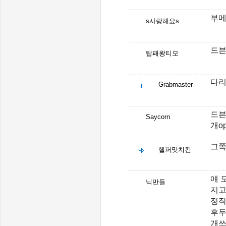
부메
s사랑해요s
드
탑패왕티모
다리
Grabmaster
드븐
Saycorn
개o
그쪽
헬퍼맛치킨
얘 
닉만들
지고
정작
후두
개쓰