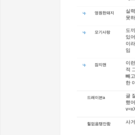
실력
영원한돼지
못하
도끼
모기사랑
있어
이라
임
이런
잠지맨
적 
빼고
한 
글 
드레이븐a
했어요
v=x
사거
힐없음탱안함