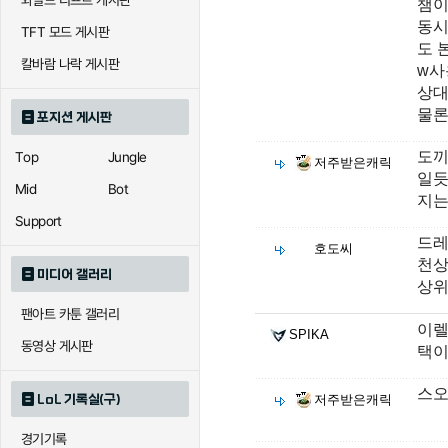
와일드 리프트 게시판
챔이
동시
TFT 모드 게시판
도 
칼바람 나락 게시판
w사
상대
물론
포지션 게시판
도끼
Top
Jungle
저주받은캐릭
일듯
Mid
Bot
지는
Support
드레
호도씨
천상
미디어 갤러리
상위
팬아트 카툰 갤러리
이렐
SPIKA
동영상 게시판
택이
스오
LoL 기록실(구)
저주받은캐릭
경기기록