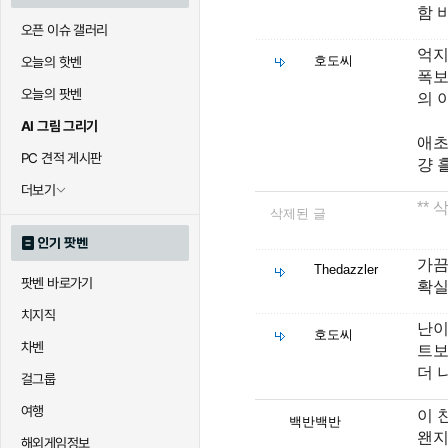
함 
오픈 이슈 갤러리
억지
호도씨
오늘의 핫벤
폭보
오늘의 팟벤
의 
AI 그림 그리기
애초
PC 견적 게시판
걍 
더보기
**
삭제된 글
인기 팟벤
가끔
Thedazzler
팟벤 바로가기
확실
치지직
난이
호도씨
차벤
트보
더 
걸그룹
여행
이 
백반백반
왠지
해외게임정보