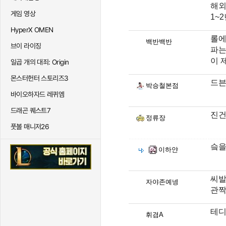
해외
게임 영상
1~
HyperX OMEN
롤에
백반백반
브이 라이징
파는
이 
일곱 개의 대죄: Origin
몬스터헌터 스토리즈3
드븐
박승철본점
바이오하자드 레퀴엠
드래곤 퀘스트7
진건
정류장
풋볼 매니저26
슼을
이하얀
씨발
자야존예넹
관짝
테디
휘겸A