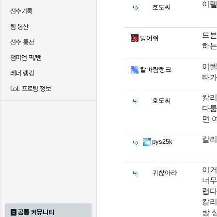
이렐
호도씨
선수기록
팀 통산
드븐
잉어쒸
선수 통산
하는
챔피언 픽/밴
이렐
칼바람랭크
레더 랭킹
타가
LoL 프로팀 정보
칼리
호도씨
다룸
면 
칼리
pys25k
이거
귀찮아라
너무
렵다
칼리
랑 
공통 커뮤니티