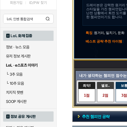
회원가입
ID/PW 찾기
드레이븐은 강력한 원거리 
스타일을 가진 챔피언입니다
난전 상황에서 회전 도끼를
한 챔피언이기도 합니다.
특징
|
원거리, 밀치기, 둔화
LoL 화제 집중
|
베스트 공략 추천 아이템
정보 · 뉴스 모음
유저 정보 게시판
LoL · e스포츠 이야기
└
3추 모음
내가 생각하는 챔피언 점수는
└
10추 모음
최악!
별로..
보
치지직 팟벤
1점
2점
3점
SOOP 게시판
추천 챔피언 공략
정보 공유 게시판