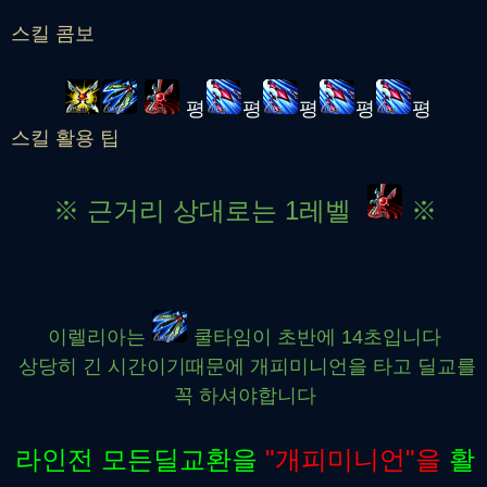
스킬 콤보
평
평
평
평
평
스킬 활용 팁
※ 근거리 상대로는 1레벨
※
이렐리아는
쿨타임이 초반에 14초입니다
상당히 긴 시간이기때문에 개피미니언을 타고 딜교를
꼭 하셔야합니다
라인전 모든딜교환을
"
개피미니언"을
활