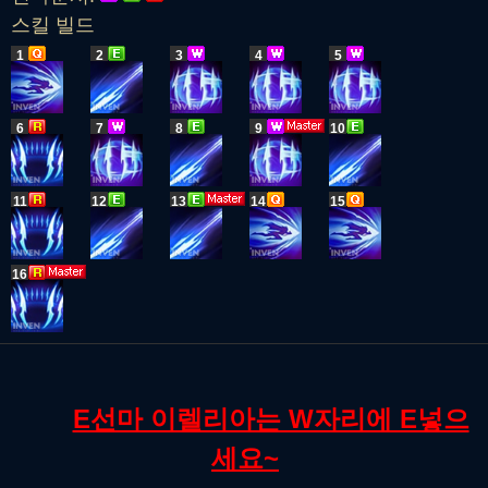
스킬 빌드
1
2
3
4
5
6
7
8
9
10
11
12
13
14
15
16
E선마 이렐리아는 W자리에 E넣으
세요~