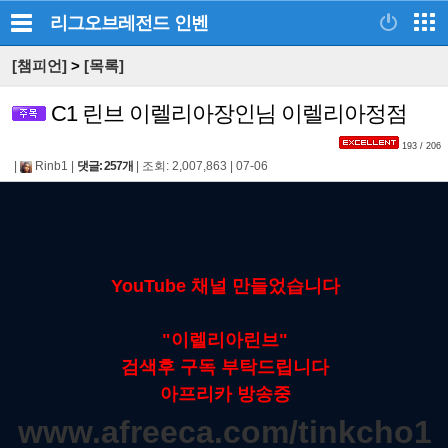
리그오브레전드
인벤
[챔피언]
>
[목록]
C1 린브 이렐리아장인님 이렐리아정점
193 / 206
|
Rinb1
|
댓글: 257개
|
조회: 2,007,863
|
07-06
YouTube 채널 만들었습니다
"이렐리아린브"
검색후 구독 부탁드립니다
아프리카 방송중
www.afreeca.com/tinkcho1