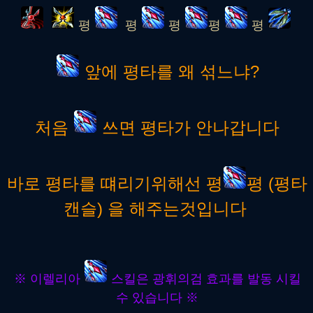
평
평
평
평
평
앞에 평타를 왜 섞느냐?
처음
쓰면 평타가 안나갑니다
바로 평타를 떄리기위해선 평
평 (평타
캔슬) 을 해주는것입니다
※ 이렐리아
스킬은 광휘의검 효과를 발동 시킬
수 있습니다 ※