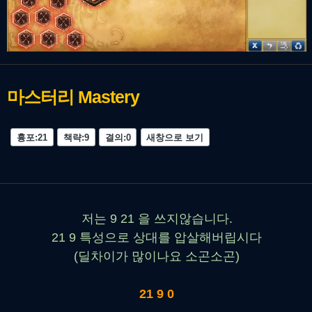
마스터리
Mastery
흉포:21
책략:9
결의:0
새창으로 보기
저는 9 21 을 쓰지않습니다.
21 9 특성으로 상대를 압살해버립시다
(딜차이가 많이나요 소곤소곤)
21 9 0