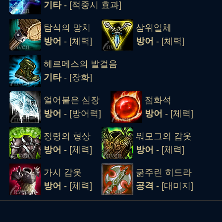
기타
- [적중시 효과]
탐식의 망치
삼위일체
방어
- [체력]
방어
- [체력]
헤르메스의 발걸음
기타
- [장화]
얼어붙은 심장
점화석
방어
- [방어력]
방어
- [체력]
정령의 형상
워모그의 갑옷
방어
- [체력]
방어
- [체력]
가시 갑옷
굶주린 히드라
방어
- [체력]
공격
- [대미지]