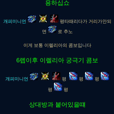
용하십쇼
개피미니언
평타때리다가 거리가안되
면
로 추노
이게 보통 이렐리아의 콤보입니다
6
렙이후 이렐리아 궁극기 콤보
개피미니언
평
평
평
평
평
상대방과 붙어있을떄