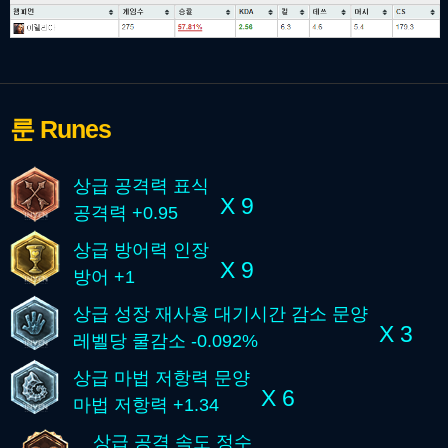
룬
Runes
상급 공격력 표식
X 9
공격력 +0.95
상급 방어력 인장
X 9
방어 +1
상급 성장 재사용 대기시간 감소 문양
X 3
레벨당 쿨감소 -0.092%
상급 마법 저항력 문양
X 6
마법 저항력 +1.34
상급 공격 속도 정수