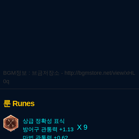
BGM정보 : 브금저장소 - http://bgmstore.net/view/xHL
0q
룬
Runes
상급 정확성 표식
X 9
방어구 관통력 +1.13
마법 관통력 +0.62