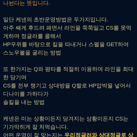
나뉜다는 뜻입니다.
일단 케넨의 초반운영방법은 두가지입니다.
아주 쌔게 후드려 패면서 라인을 쭉쭉밀고 CS를 못먹
게하며 정글러를 콜해서
HP우위를 바탕으로 킬을 따내거나 스펠을 GET하여
스노우볼을 굴리는 방법
또 한가지는 Q와 평타를 적절히 이용하여 라인을 최대
한 당기며
CS를 전부 챙기고 상대방을 Q짤로 HP압박을 넣어서
디나이를 가하다가
솔킬을 내는 방법
케넨은 미는 상황이든지 당겨지는 상황이든지 CS는
기가막히게 잘 처먹습니다.
어떤 운영이 잘 맞는지는
우리정글러와 상대정글로 상