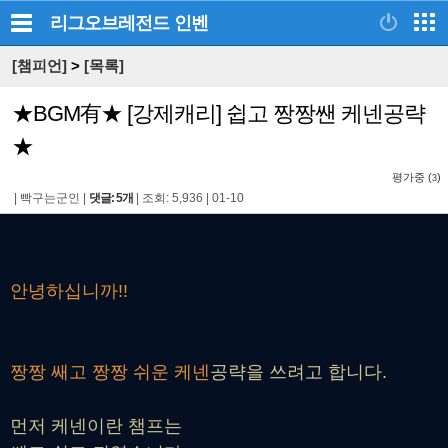
리그오브레전드
인벤
[챔피언]
>
[목록]
★BGM有★ [강제캐리] 쉽고 짱짱쌘 케넨공략
★
평가중 (
)
3
|
빡구는군인
|
댓글: 5개
|
조회: 5,936
|
01-10
안녕하십니까!!
짱짱 쌔고 짱짱 쉬운 케넨
공략을 쓰려고 합니다.
먼저 케넨이란 챔프는