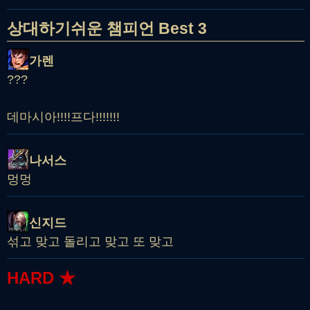
상대하기쉬운 챔피언 Best 3
가렌
???
데마시아!!!!프다!!!!!!!
나서스
멍멍
신지드
섞고 맞고 돌리고 맞고 또 맞고
HARD ★