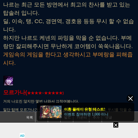
나르는 최근 모든 방면에서 최고의 찬사를 받고 있는
탑솔러 입니다.
딜, 이속, 탱, CC, 갱면역, 갱호응 등등 무시 할 수 없습
니다.
하지만 나르도 케넨의 파밍을 막을 순 없습니다. 부메
랑만 잘피해주시면 무난하게 코어템이 쑥쑥나옵니다.
게임속의 게임을 한다고 생각하시고 부메랑을 피해줍
시다.
모르가나(
★
★
★
★~
★
★
★
★
★)
거의 나오진 않지만 몇번 나와서 끄적여봅니다.
이환 플레이 유형 테스트!
일단 탑에 모르가나가 오면 고통스럽습니다. 푸시력이 좋은데 그 푸시를 막을 순
이벤트 참여하면 1,000 이니
목록
맨위
스킬
빌드
카운터
추가
댓글
없고
속박 맞은순간 피 절반은 날아간다고 보시면 됩니다.
서로 딜을 존야로 씹는데 저새끼 궁은 안끊기고 내딜
AD