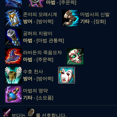
마법
- [주문력]
존야의 모래시계
마법사의 신발
방어
- [방어력]
기타
- [장화]
공허의 지팡이
마법
- [마법 관통력]
라바돈의 죽음모자
마법
- [주문력]
수호 천사
방어
- [방어력]
마법의 영약
기타
- [소모품]
보다는
를 선호합니다.