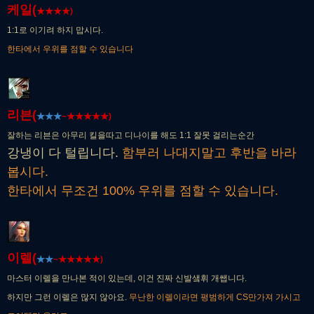
케일(
★
★
★
★)
1:1로 이기려 하지 맙시다.
한타에서 우위를 점할 수 있습니다
리븐(
★
★
★
~
★
★
★
★
★)
잘하는 리븐은 아무리 킬을따고 디나이를 해도 1:1 잘못 걸리는순간
강냉이 다 털립니다.
함부러 나대지말고 후반을 바라
봅시다.
한타에서 무조건 100% 우위를 점할 수 있습니다.
이렐(
★
★
~
★
★
★
★
★)
마스터 이렐을 만나본 적이 있는데, 이건 진짜 신발샠휘 개쌥니다.
하지만 그런 이렐은 많지 않아요.
무난한 이렐이라면 평범하게 CS만가져 가시고