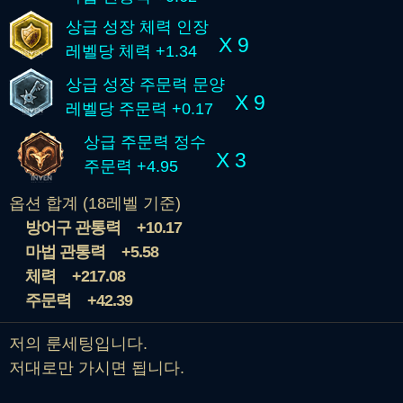
상급 성장 체력 인장
X 9
레벨당 체력 +1.34
상급 성장 주문력 문양
X 9
레벨당 주문력 +0.17
상급 주문력 정수
X 3
주문력 +4.95
옵션 합계 (18레벨 기준)
방어구 관통력
+10.17
마법 관통력
+5.58
체력
+217.08
주문력
+42.39
저의 룬세팅입니다.
저대로만 가시면 됩니다.