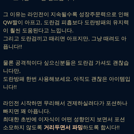
그 이유는 라인전이 지속될수록 성장주문력으로 인해
QW짤이 아프고, 도란검 피흡보다 도란방패의 유지력
이 훨씬 도움된다고 느낍니다.
그리고 도란검끼고 때리면 아프지만, 그냥 때려도 아
픕니다!!
물론 공격적이다 싶으신분들은 도란검 가셔도 괜찮습
니다만,
도란방패 한번 사용해보세요. 아직도 괜찮은 아이템입
니다!!
라인전 시작하면 무리해서 견제하실려다가 포션하나
빠지면 꽤 아픕니다.
최대한 초반에 이자식이 어떤 성향인지 보면서 포션
소모하지 않도록
거리두면서 파밍
하도록 합시다!!