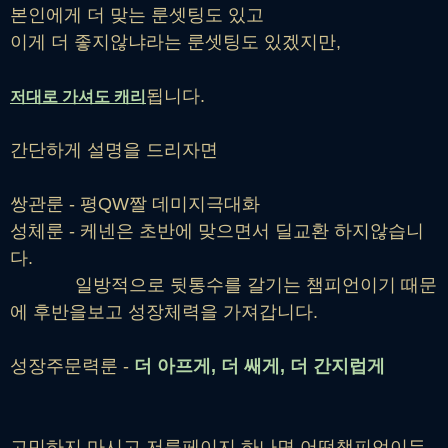
본인에게 더 맞는 룬셋팅도 있고
이게 더 좋지않냐라는 룬셋팅도 있겠지만,
됩니다.
저대로 가셔도 캐리
간단하게 설명을 드리자면
쌍관룬 - 평QW짤 데미지극대화
성체룬 - 케넨은 초반에 맞으면서 딜교환 하지않습니
다.
일방적으로 뒷통수를 갈기는 챔피언이기 때문
에 후반을보고 성장체력을 가져갑니다.
성장주문력룬 -
더 아프게, 더 쌔게, 더 간지럽게
고민하지 마시고 저룬페이지 하나면 어떤챔피언이든