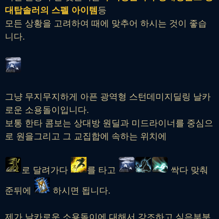
대탑솔러의 스펠 아이템
등
모든 상황을 고려하여 때에 맞추어 하시는 것이 좋습
니다.
그냥 무지무지하게 아픈 광역형 스턴데미지딜링 날카
로운 소용돌이입니다.
보통 한타 콤보는 상대방 원딜과 미드라이너를 중심으
로 원을그리고 그 교집합에 속하는 위치에
로 달려가다
를 타고
싹다 맞춰
준뒤에
하시면 됩니다.
제가 날카로운 소용돌이에 대해서 강조하고 싶은부분