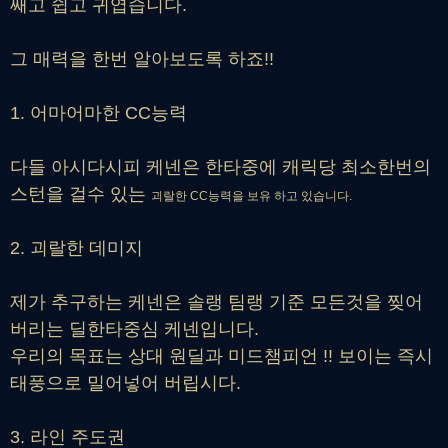
쌔고 쉽고 귀엽습니다.
그 매력을 한번 알아보도록 하죠!!
1. 어마어마한 CC능력
다들 아시다시피 케넨은 한타중에 캐릭당 최소한번의
스턴을 걸수 있는
괴랄한
CC능력을 보유 하고 있습니다.
2. 괴랄한 데미지
제가 추구하는 케넨은 솔랭 팀랭 기준 모든것을 찢어
버리는 딜한타중심 케넨입니다.
우리의 목표는 상대 원딜과 미드챔피언 !! 보이는 즉시
태풍으로 밀어넣어 버립시다.
3. 라인 주도권