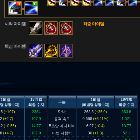
시작 아이템
최종 아이템
핵심 아이템
18레벨
18레벨
1레벨
1레벨
구분
최종 수치
최종 수치
당 성장수치)
(레벨당 성장수치)
마나
65
(+107)
2384
268.8
(+35.0)
863.8
62
(+2.7)
107.9
공격 속도
0.668
(+3.11%)
1.021
42
(+0.55)
14.77
5초당 마나회복
6.97
(+0.4)
13.77
28
(+4.7)
107.9
마법 저항력
30
(+1.3)
52.1