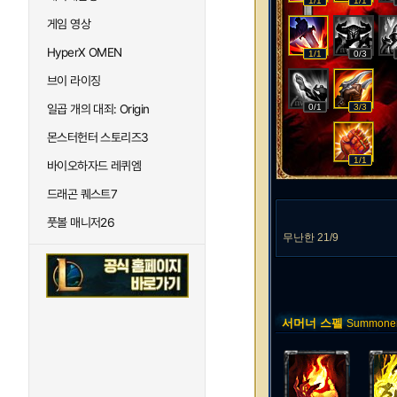
1/1
1/1
게임 영상
HyperX OMEN
1/1
0/3
브이 라이징
일곱 개의 대죄: Origin
0/1
3/3
몬스터헌터 스토리즈3
1/1
바이오하자드 레퀴엠
드래곤 퀘스트7
풋볼 매니저26
무난한 21/9
서머너 스펠
Summoner 