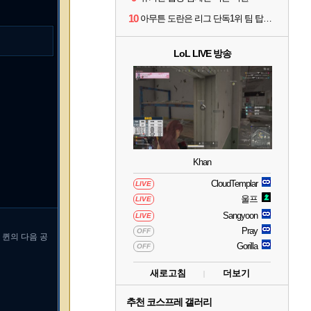
10
아무튼 도란은 리그 단독1위 팀 탑솔러라는거임
LoL LIVE 방송
Khan
CloudTemplar
LIVE
울프
LIVE
Sangyoon
LIVE
Pray
OFF
 퀸의 다음 공
Gorilla
OFF
새로고침
더보기
추천 코스프레 갤러리