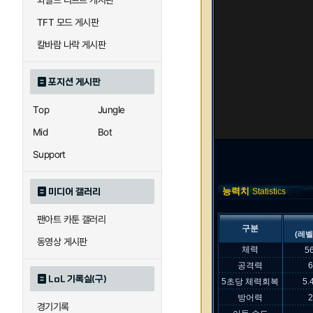
와일드 리프트 게시판
TFT 모드 게시판
칼바람 나락 게시판
포지션 게시판
Top
Jungle
Mid
Bot
Support
능력치
미디어 갤러리
Statistics
팬아트 카툰 갤러리
구분
(레벨
동영상 게시판
체력
5
공격력
LoL 기록실(구)
5초당 체력회복
5.
방어력
경기기록