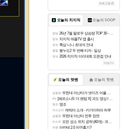
새로고침
오늘의 치지직
오늘의 SOOP
26년 7월 팔로우 상승량 TOP 30 - 월간 치지직
잡담
치지직 애플TV 앱 출시
정보
룩삼 니니 초대석 안내
정보
봉누도2 두 번째 티저 - 일상
클립
2026 치지직 이리대회 오픈컵 안내
정보
더보기+
오늘의 팟벤
오늘의 핫벤
무한대 아난타가 넷이즈 어플 달력에 일정 등록
섭컬겜
[페르소나5: 더 팬텀 X] 괴도 영상 l 타카마키 안·댄싱 스타
PV
명조
명조
캐릭터 소개 - 카가미하라 하루
아스오라
무한대 아난타 전투 장면
섭컬겜
모든 성소 위치 공략 (40개) - 귀환한 영혼 도전과제
비스트
아반테 2.0 자연흡기?
차벤