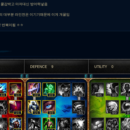
고 쿨감박고 마저대신 방어력넣음
의 대부분 라인전은 이기기때문에 이게 개꿀임
궁 반복이됨 ㅎㅎ
DEFENCE
9
UTILITY
0
4/4
1/1
2/2
2/2
0/2
0/2
0/1
0/3
0/
0/3
1/1
1/1
3/3
0/1
0/3
0/