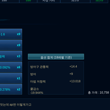
330
330
사정 거리
525.0
525.0
x9
1.6
x9
x3
항력
옵션 합계 (18레벨 기준)
+14.4
방어구 관통력
x6
0.092%
+9
방어
x1
+13.018
마법 저항력
쿨감소
x2
0.278%
총 가격 : 10,758 
-19.944%
엇는데 ap면 이렇게가고