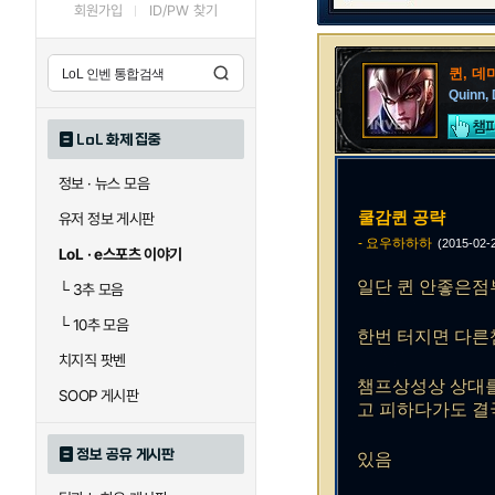
회원가입
ID/PW 찾기
퀸, 
Quinn,
LoL 화제 집중
정보 · 뉴스 모음
쿨감퀸 공략
유저 정보 게시판
- 요우하하하
(2015-02
LoL · e스포츠 이야기
일단 퀸 안좋은점
└
3추 모음
└
10추 모음
한번 터지면 다른
치지직 팟벤
챔프상성상 상대를
SOOP 게시판
고 피하다가도 결
정보 공유 게시판
있음