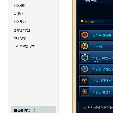
이동 속도
선수기록
팀 통산
선수 통산
룬
Runes
챔피언 픽/밴
방어구 관통력 +
레더 랭킹
LoL 프로팀 정보
방어 +1
레벨당 마법 저
+0.167
레벨당 쿨감소 -
마법 저항력 +4
레벨당 쿨감소 -
나는 거의 룬을 이렇게들
공통 커뮤니티