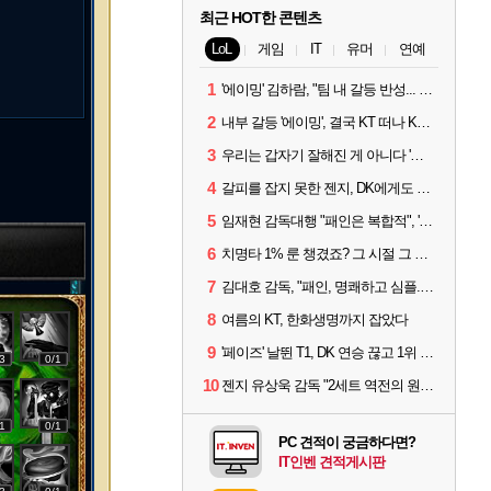
최근 HOT한 콘텐츠
LoL
게임
IT
유머
연예
1
'에이밍' 김하람, "팀 내 갈등 반성... 끝까지 뛰고 싶었다"
2
내부 갈등 '에이밍', 결국 KT 떠나 KRX로...'지우'와 트레이드
3
우리는 갑자기 잘해진 게 아니다 '씨맥' 김대호 감독의 자신감
4
갈피를 잡지 못한 젠지, DK에게도 0:2 패배
5
임재현 감독대행 "패인은 복합적", '도란' "팀에 과부하 왔다"
6
치명타 1% 룬 챙겼죠? 그 시절 그 감성 '롤 클래식' 30일 출시
7
김대호 감독, "패인, 명쾌하고 심플...다시 힘낼 수 있어"
8
여름의 KT, 한화생명까지 잡았다
9
'페이즈' 날뛴 T1, DK 연승 끊고 1위 지켜
3
0/1
10
젠지 유상욱 감독 "2세트 역전의 원인...너무 급했다"
1
0/1
PC 견적이 궁금하다면?
IT인벤 견적게시판