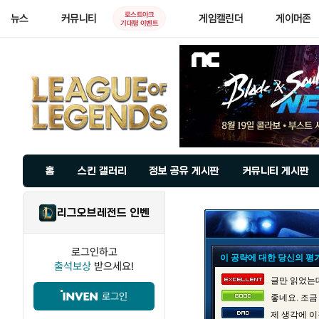
로스트아크
뉴스
커뮤니티
게임캘린더
게이머존
기대평 이벤트
홈
스킨 갤러리
정보 공유 게시판
커뮤니티 게시판
리그오브레전드 인벤
로그인하고
이 공략에 대한 당신의 평
출석보상
받으세요!
글만 읽었는데
로그인
좋네요. 조금
제 생각에 이