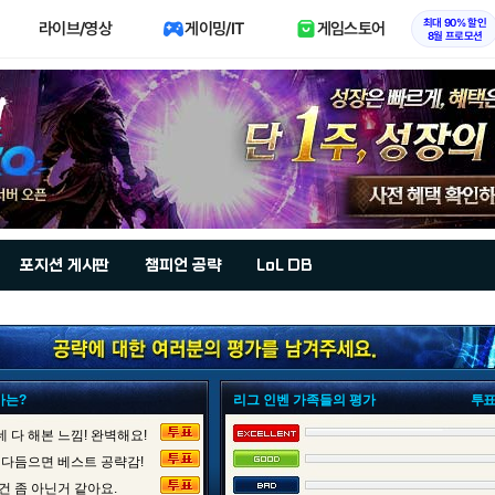
최대 90% 할인
라이브/영상
게이밍/IT
게임스토어
8월 프로모션
포지션 게시판
챔피언 공략
LoL DB
가는?
리그 인벤 가족들의 평가
투표
 다 해본 느낌! 완벽해요!
 다듬으면 베스트 공략감!
건 좀 아닌거 같아요.