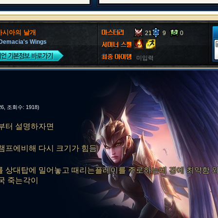
데마시아의 날개
21
9
0
 Demacia's Wings
미입력
-26, 조회수: 1918)
부터 설명하자면
챔프에비해 다시 크기가 힘듬
 상대탑에 밀어놓고 때리는플레이를 주로하는데 갱에 최약함 
국 죽는각이