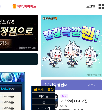
혜택.아이마트
로그인
인
벤
전
체
사
이
트
맵
게임 캘린더
더보기+
 참여자 :
0명
바로가기 목차
머리말
모집
0% (0표)
아스오라 CBT 모집
룬
0% (0표)
08.19
마스터리
0% (0표)