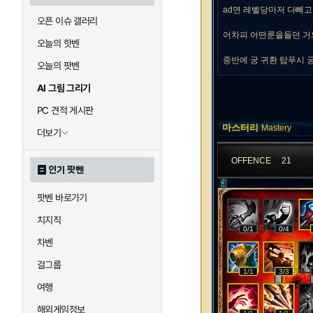
ad면 레벨당마저 다빼
오픈 이슈 갤러리
어차피 어떤룬을들던 거
오늘의 핫벤
중반에 궁 귀환 탑푸시 
오늘의 팟벤
AI 그림 그리기
PC 견적 게시판
마스터리
Mastery
더보기
OFFENCE
21
인기 팟벤
팟벤 바로가기
치지직
0/1
0/4
차벤
걸그룹
1/1
3/3
여행
해외게임정보