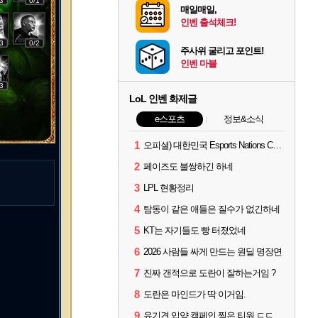
3
0/1
매일매일,
인벤 출석체크!
3
0/2
주사위 굴리고 포인트!
인벤 마블
3
LoL 인벤 화제글
e스포츠
정보&소식
1
오피셜) 대한민국 Esports Nations Cup 2026 국가대표 명단 모두 확정
2
페이즈도 불쌍하긴 하네
3
LPL 현황정리
4
탐동이 같은 애들은 질수가 없긴하네
5
KT는 자기들도 빵 터졌었네
6
2026 사람들 싸게 만드는 원딜 명장면
7
진짜 갠적으로 도란이 잘하는거임 ?
8
도란은 마인드가 딱 이거임.
9
유기견 입양 캠페인 찍은 티원 ㄷㄷ