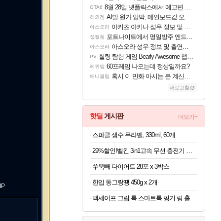
8월 28일 넷플릭스에서 예고편 공개 예정
GTA6
AI발 원가 압박, 메인보드값 오르나
해외겜
아키츠 아키나 성우 정보 및 주요 필모
아스오라
포트나이트에서 명일방주 엔드필드 [펠리카] 판매 예정
섭컬겜
아스오라 성우 정보 및 출연작 모음
아스오라
힐링 탐험 게임 Bearly Awesome 챕터 1 트레일러
PV
60프레임 나오는데 정상일까요?
레퀴엠
혹시 이 만화 아시는 분 계신가요
애니클립
새로고침
핫딜
게시판
더보기+
스파클 생수 무라벨, 330ml, 60개
29%할인!벨킨 3in1고속 무선 충전기 갤럭시S26 아이폰17 호환
쑤욱빼 다이어트 28포 x 3박스
한입 동그랑땡 450g x 2개
IP
맥세이프 그립 톡 스마트톡 핑거 링 홀더 아이폰 갤럭시 자석 거치대