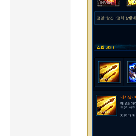
점멸+탈진or점화 상황
스킬
Skills
매사냥
(H
매 8초마
격은 공격력
치명타 확