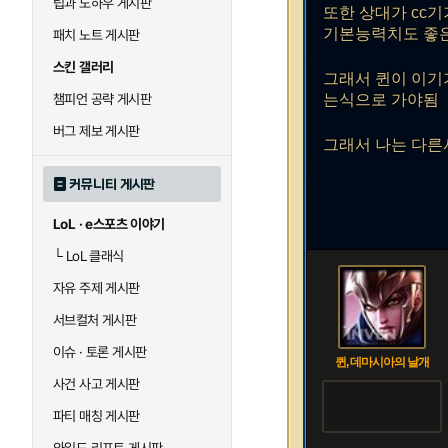
팁과 노하우 게시판
또한 상대가 cc
기본능력치도 좋
패치 노트 게시판
스킨 갤러리
그래서 퀸이 이기
챔피언 공략 게시판
는식으로 가야됨
버그 제보 게시판
그래서 나는 다른
커뮤니티 게시판
LoL · e스포츠 이야기
└
LoL 클래식
자유 주제 게시판
서브컬처 게시판
이슈 · 토론 게시판
퀸, 데마시아의 날개
사건 사고 게시판
파티 매칭 게시판