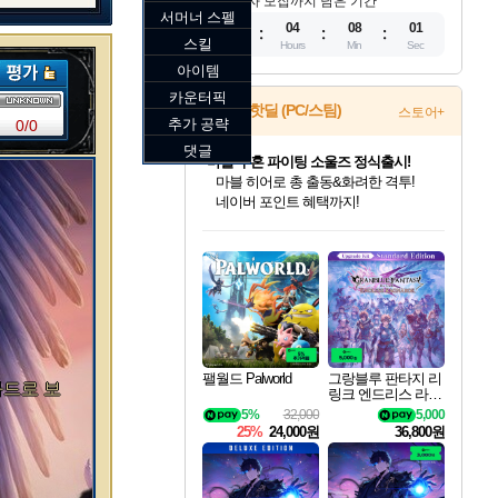
참가자 모집까지 남은 기간
서머너 스펠
11
04
07
59
스킬
Days
Hours
Min
Sec
아이템
카운터픽
게임 핫딜 (PC/스팀)
스토어+
추가 공략
0/0
댓글
마블 투혼 파이팅 소울즈 정식출시!
마블 히어로 총 출동&화려한 격투!
네이버 포인트 혜택까지!
인벤게임즈 8월 특별 할인!
드래곤소드: 어웨이크닝 입점!
문명 7 특별 할인!
귀무자: 검의 길 예약 판매 중!
비스트 오브 리인카네이션 정식 출시!
커세어 코브 출시 기념 할인!
더 렐릭 퍼스트 가디언 정식 출시
베데스다 40주년 기념 할인 중!
캡콤 프렌차이즈 할인 진행 중!
캡콤 일부 상품 상시 할인
스타워즈 은하계 레이서
로블록스 기프트 카드 공식 입점
인기 퍼블리셔 모음!
스팀으로 만나는 드래곤소드!
조선&고려 DLC 출시 예정
10% 할인과
게임프릭 신작 IP
해적'섬'을 발전시키자!
설화x하드코어 액션!
베데스다의 명작들을
몬헌, 바하 등 인기 IP를
몬헌 와일즈 & 드래곤즈 도그마2
인벤게임즈에서 10% 추가 적립
Robux를 가장 안전하고
최대 90% 할인가를 만나보세요!
네이버혜택과 함께 만나보세요!
50%할인&추가 적립까지!
이니&베니 혜택까지!
네이버 혜택가와 함께 예약하세요!
할인&네이버혜택으로 만나보세요!
네이버페이 혜택과 만나보세요!
40주년 프로모션으로 만나보세요!
할인가에 만나보세요!
일부 에디션 상시 할인!
혜택으로 예약 판매 중
편안하게 충전하세요
팰월드 Palworld
그랑블루 판타지 리
와드로 보
링크 엔드리스 라그
나로크 업그레이드
5%
32,000
5,000
킷 Granblue Fantasy
25%
24,000원
36,800원
Relink Endless Ragn
arok Upgrade Kit DL
C