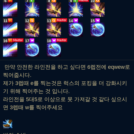
6
7
8
9
10
11
12
13
14
15
16
17
18
만약 안전한 라인전을 하고 싶다면 6렙전에 eqwew로
찍어줍시다.
제가 3렙때 e를 찍는것은 럭스의 포킹을 더 강화시키
기 위해 찍어주는 것 입니다.
라인전을 5대5로 이상으로 못 가져갈 것 같다 싶으시
면 3렙때 w를 찍어주세요