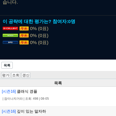
습니다.
이 공략에 대한 평가는?
참여자:
0명
0% (0표)
0% (0표)
0% (0표)
목록
평가
조회
갱신
목록
[시즌16]
클래식 갱플
|
잠이나자거라
|
조회: 498
|
08-05
[시즌16]
깊이 있는 말자하