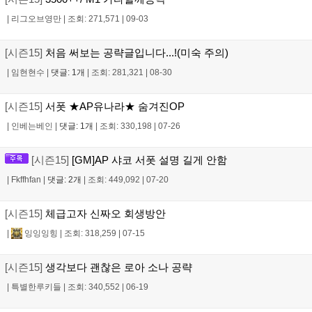
|
리그오브영만
|
조회: 271,571
|
09-03
[시즌15]
처음 써보는 공략글입니다...!(미숙 주의)
|
임현현수
|
댓글: 1개
|
조회: 281,321
|
08-30
[시즌15]
서폿 ★AP유나라★ 숨겨진OP
|
인베는베인
|
댓글: 1개
|
조회: 330,198
|
07-26
[시즌15]
[GM]AP 샤코 서폿 설명 길게 안함
|
Fkffhfan
|
댓글: 2개
|
조회: 449,092
|
07-20
[시즌15]
체급고자 신짜오 회생방안
|
잉잉잉힝
|
조회: 318,259
|
07-15
[시즌15]
생각보다 괜찮은 로아 소나 공략
|
특별한루키들
|
조회: 340,552
|
06-19