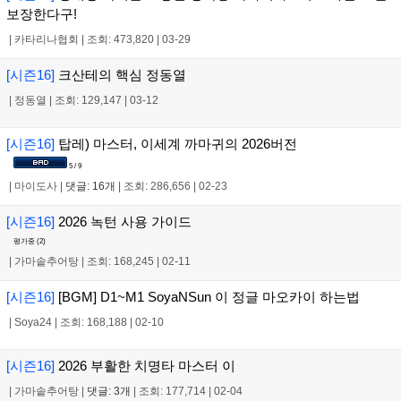
보장한다구!
|
카타리나협회
|
조회: 473,820
|
03-29
[시즌16]
크산테의 핵심 정동열
|
정동열
|
조회: 129,147
|
03-12
[시즌16]
탑레) 마스터, 이세계 까마귀의 2026버전
5 / 9
|
마이도사
|
댓글: 16개
|
조회: 286,656
|
02-23
[시즌16]
2026 녹턴 사용 가이드
평가중 (
2
)
|
가마솥추어탕
|
조회: 168,245
|
02-11
[시즌16]
[BGM] D1~M1 SoyaNSun 이 정글 마오카이 하는법
|
Soya24
|
조회: 168,188
|
02-10
[시즌16]
2026 부활한 치명타 마스터 이
|
가마솥추어탕
|
댓글: 3개
|
조회: 177,714
|
02-04