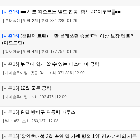
[시즌16]
■■ 새로 떠오르는 빌드 집공+황새 JG아무무▒■■
|
모래놀이
|
댓글: 2개
|
조회: 381,228
|
01-26
[시즌16]
(챌린저 트린) 나만 몰래쓰던 승률90% 이상 보장 템트리
(미드트린)
|
참새얀쿡
|
댓글: 4개
|
조회: 177,757
|
01-26
[시즌15]
누구나 쉽게 쓸 수 있는 마스터 이 공략
|
가마솥추어탕
|
댓글: 3개
|
조회: 371,386
|
12-09
[시즌15]
12월 룰루 공략
|
가마솥추어탕
|
조회: 192,475
|
12-09
[시즌15]
원딜 방어구 관통력 바루스
|
Wndu62
|
조회: 263,137
|
12-08
[시즌15]
'장인초대석 2회 출연 및 가렌 평점 1위' 진짜 가렌의 시즌