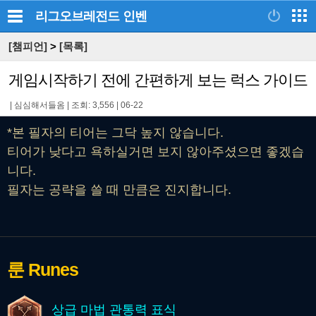
리그오브레전드
인벤
[챔피언]
>
[목록]
게임시작하기 전에 간편하게 보는 럭스 가이드
|
심심해서들옴
|
조회: 3,556
|
06-22
*본 필자의 티어는 그닥 높지 않습니다.
티어가 낮다고 욕하실거면 보지 않아주셨으면 좋겠습
니다.
필자는 공략을 쓸 때 만큼은 진지합니다.
룬
Runes
상급 마법 관통력 표식