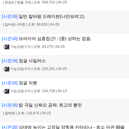
|
원숭yi
|
댓글: 5개
|
조회: 568,753
|
04-29
[시즌16]
일반 칼바람 드레이븐(나만보려고)
|
칼바람나락중
|
조회: 88,829
|
04-29
[시즌16]
브라이어 심층접근! - (중) 상하는 없음.
|
가능성탐구자
|
조회: 93,270
|
04-25
[시즌16]
정글 사일러스
|
가능성탐구자
|
조회: 103,261
|
04-25
[시즌16]
정글 자헨
|
가능성탐구자
|
조회: 104,728
|
04-13
[시즌16]
탑 극딜 신짜오 공략. 최고의 뽕맛
|
일베엥
|
조회: 118,876
|
04-03
[시즌16]
상대방 녹이는 고정딜 양학용 카타리나 - 최소 마관 88을