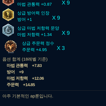
X 9
마법 관통력 +0.87
상급 방어력 인장
X 9
방어 +1
상급 마법 저항력 문양
X 9
마법 저항력 +1.34
상급 주문력 정수
X 3
주문력 +4.95
옵션 합계 (18레벨 기준)
마법 관통력
+7.83
방어
+9
마법 저항력
+12.06
주문력
+14.85
아주 기본적인 ap룬입니다.