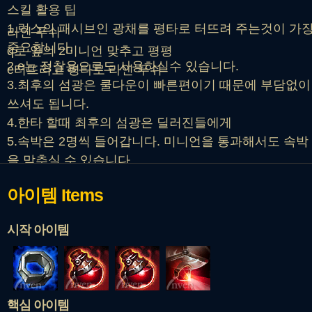
스킬 활용 팁
1.럭스의 패시브인 광채를 평타로 터뜨려 주는것이 가
라인 푸쉬
중요합니다.
q로 앞의 2미니언 맞추고 평평
2.e는 정찰용으로도 사용하실수 있습니다.
e터뜨리고 평타로 라인 푸쉬
3.최후의 섬광은 쿨다운이 빠른편이기 때문에 부담없이
쓰셔도 됩니다.
4.한타 할때 최후의 섬광은 딜러진들에게
5.속박은 2명씩 들어갑니다. 미니언을 통과해서도 속박
을 맞추실 수 있습니다.
6.타이밍을 잘 맞출 자신이 있다면 스틸도 노려봅시다.
아이템
Items
시작 아이템
핵심 아이템