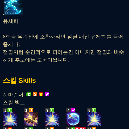
.
유체화
8렙을 찍기전에 소환사라면 점멸 대신 유체화를 들어
줍시다.
점멸처럼 순간적으로 피하는건 아니지만 점멸과 비슷
하게 추노에는 도움이됩니다.
스킬
Skills
선마순서:
스킬 빌드
1
2
3
4
5