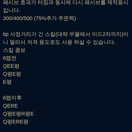
패시브 효과가 터짐과 동시에 다시 패시브를 재적용시
킵니다.
300/400/500 (75%추가 주문력)
tip 사정거리가 긴 스킬(대략 우물에서 미드2차까지)이
니 멀리서 저격 용도로도 사용 하실 수 있습니다.
스킬 콤보
6렙전
QEE평
Q평E평
E평
6렙이후
QERE
Q평E평R평E
Q평ERE평