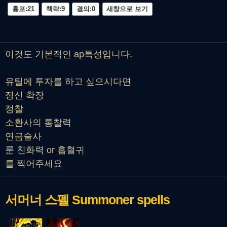
흉포:21
책략:9
결의:0
새창으로 보기
이것도 기본적인 ap특성입니다.
유틸에 투자를 하고 싶으시다면
정신 확장
정찰
소환사의 통찰력
연금술사
룬 친화력 or 흡혈귀
를 찍어주세요
서머너 스펠
Summoner spells