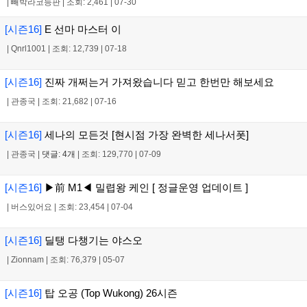
|
빼박라코등판
|
조회: 2,461
|
07-30
[시즌16]
E 선마 마스터 이
|
Qnrl1001
|
조회: 12,739
|
07-18
[시즌16]
진짜 개쩌는거 가져왔습니다 믿고 한번만 해보세요
|
관종국
|
조회: 21,682
|
07-16
[시즌16]
세나의 모든것 [현시점 가장 완벽한 세나서폿]
|
관종국
|
댓글: 4개
|
조회: 129,770
|
07-09
[시즌16]
▶前 M1◀ 밀렵왕 케인 [ 정글운영 업데이트 ]
|
버스있어요
|
조회: 23,454
|
07-04
[시즌16]
딜탱 다챙기는 야스오
|
Zionnam
|
조회: 76,379
|
05-07
[시즌16]
탑 오공 (Top Wukong) 26시즌