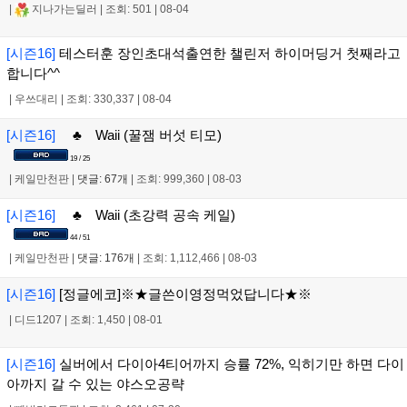
|
지나가는딜러
|
조회: 501
|
08-04
[시즌16]
테스터훈 장인초대석출연한 챌린저 하이머딩거 첫째라고
합니다^^
|
우쓰대리
|
조회: 330,337
|
08-04
[시즌16]
♣ Waii (꿀잼 버섯 티모)
19 / 25
|
케일만천판
|
댓글: 67개
|
조회: 999,360
|
08-03
[시즌16]
♣ Waii (초강력 공속 케일)
44 / 51
|
케일만천판
|
댓글: 176개
|
조회: 1,112,466
|
08-03
[시즌16]
[정글에코]※★글쓴이영정먹었답니다★※
|
디드1207
|
조회: 1,450
|
08-01
[시즌16]
실버에서 다이아4티어까지 승률 72%, 익히기만 하면 다이
아까지 갈 수 있는 야스오공략