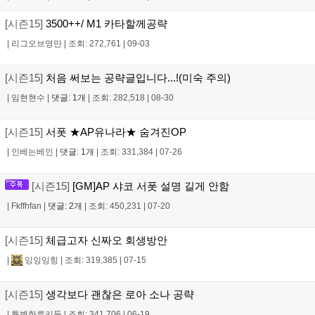
[시즌15]
3500++/ M1 카타할께공략
|
리그오브영만
|
조회: 272,761
|
09-03
[시즌15]
처음 써보는 공략글입니다...!(미숙 주의)
|
임현현수
|
댓글: 1개
|
조회: 282,518
|
08-30
[시즌15]
서폿 ★AP유나라★ 숨겨진OP
|
인베는베인
|
댓글: 1개
|
조회: 331,384
|
07-26
[시즌15]
[GM]AP 샤코 서폿 설명 길게 안함
|
Fkffhfan
|
댓글: 2개
|
조회: 450,231
|
07-20
[시즌15]
체급고자 신짜오 회생방안
|
잉잉잉힝
|
조회: 319,385
|
07-15
[시즌15]
생각보다 괜찮은 로아 소나 공략
|
특별한루키들
|
조회: 341,706
|
06-19