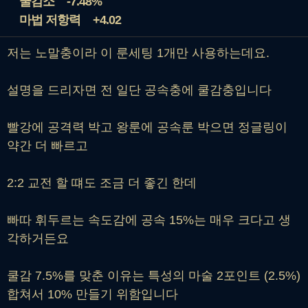
쿨감소
-7.48%
마법 저항력
+4.02
저는 노말충이라 이 룬세팅 1개만 사용하는데요.
설명을 드리자면 전 일단 공속충에 쿨감충입니다
빨강에 공격력 박고 왕룬에 공속룬 박으면 정글링이
약간 더 빠르고
2:2 교전 할 떄도 조금 더 좋긴 한데
빠따 휘두르는 속도감에 공속 15%는 매우 크다고 생
각하거든요
쿨감 7.5%를 맞춘 이유는 특성의 마술 2포인트 (2.5%)
합쳐서 10% 만들기 위함입니다