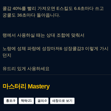
쿨감 40%를 빨리 가져오면 E스킬도 6.6초마다 쓰고
궁쿨도 36초마다 돌아옵니다.
랭에서 사용하실 때는 상대 조합에 맞춰서
노랑에 성체 파랑에 성장마저6 성장쿨감3 이렇게 가시
던지
유드리 있게 사용하세요
마스터리
Mastery
흉포:9
책략:21
결의:0
새창으로 보기