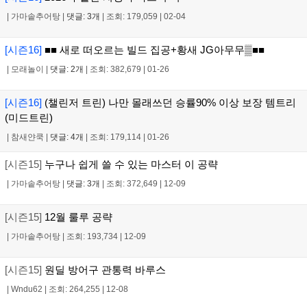
|
가마솥추어탕
|
댓글: 3개
|
조회: 179,059
|
02-04
[시즌16]
■■ 새로 떠오르는 빌드 집공+황새 JG아무무▒■■
|
모래놀이
|
댓글: 2개
|
조회: 382,679
|
01-26
[시즌16]
(챌린저 트린) 나만 몰래쓰던 승률90% 이상 보장 템트리
(미드트린)
|
참새얀쿡
|
댓글: 4개
|
조회: 179,114
|
01-26
[시즌15]
누구나 쉽게 쓸 수 있는 마스터 이 공략
|
가마솥추어탕
|
댓글: 3개
|
조회: 372,649
|
12-09
[시즌15]
12월 룰루 공략
|
가마솥추어탕
|
조회: 193,734
|
12-09
[시즌15]
원딜 방어구 관통력 바루스
|
Wndu62
|
조회: 264,255
|
12-08