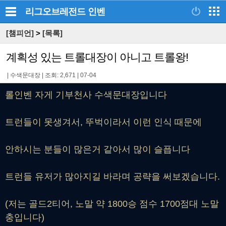
리그오브레전드
인벤
[챔피언]
>
[목록]
계획성 있는 트롤대장이 아니고 트롤왕!
|
수색문대장
|
조회: 2,671
|
07-04
롤인벤 자게 기부천사 수색문대장입니다
트런들이 못생겨서, 뚜벅이라서 이런 인식 때문에
안하시는 분들이 많은거 같아서 많이 슬픕니다
트런들 유저가 많아지길 바라며
공략을 써보겠습니다.
(저는 골드2티어, 노말 약 1800승 점수 1700점대 노말
충입니다)