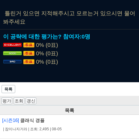
틀린거 있으면 지적해주시고 모르는거 있으시면 물어
봐주세요
이 공략에 대한 평가는?
참여자:
0명
0% (0표)
0% (0표)
0% (0표)
목록
평가
조회
갱신
목록
[시즌16]
클래식 갱플
|
잠이나자거라
|
조회: 2,495
|
08-05