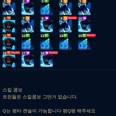
1
2
3
4
5
6
7
8
9
10
11
12
13
14
15
16
17
18
스킬 콤보
트런들은 스킬콤보 그딴거 없습니다.
Q는 평타 캔슬이 가능합니다 평Q평 해주세요