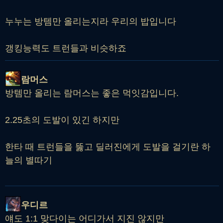
누누는 방템만 올리는지라 우리의 밥입니다
갱킹능력도 트런들과 비슷하죠
람머스
방템만 올리는 람머스는 좋은 먹잇감입니다.
2.25초의 도발이 있긴 하지만
한타 때 트런들을 뚫고 딜러진에게 도발을 걸기란 하
늘의 별따기
우디르
얘도 1:1 맞다이는 어디가서 지진 않지만