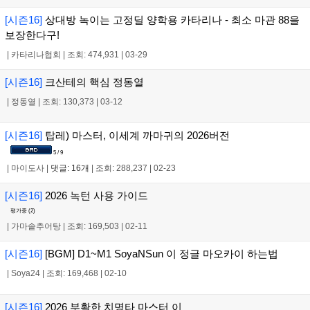
[시즌16]
상대방 녹이는 고정딜 양학용 카타리나 - 최소 마관 88을
보장한다구!
|
카타리나협회
|
조회: 474,931
|
03-29
[시즌16]
크산테의 핵심 정동열
|
정동열
|
조회: 130,373
|
03-12
[시즌16]
탑레) 마스터, 이세계 까마귀의 2026버전
5 / 9
|
마이도사
|
댓글: 16개
|
조회: 288,237
|
02-23
[시즌16]
2026 녹턴 사용 가이드
평가중 (
2
)
|
가마솥추어탕
|
조회: 169,503
|
02-11
[시즌16]
[BGM] D1~M1 SoyaNSun 이 정글 마오카이 하는법
|
Soya24
|
조회: 169,468
|
02-10
[시즌16]
2026 부활한 치명타 마스터 이