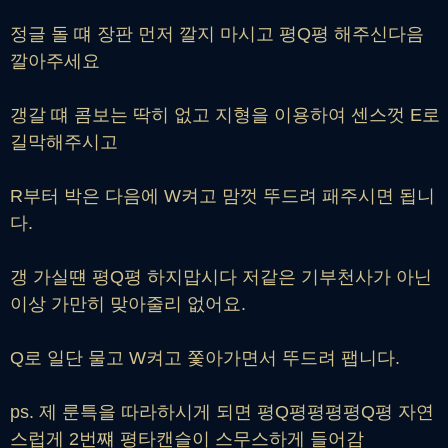
정글 돌 떄 장판 먼저 깔지 마시고 평Q평 해주신다음
깔아주세요
갱갈 떄 콤보는 딱히 없고 지형을 이용하여 센스껏 E로
길막해주시고
R부터 박은 다음에 W켜고 맘껏 뚜드려 패주시면 됩니
다.
갱 가실떈 평Q평 하지맙시다 저같은 기부천사가 아닌
이상 가만히 맞아줄리 없어요.
Q로 일단 물고 W켜고 쫓아가면서 뚜드려 팹니다.
ps. 제 룬특을 따라하시게 되면 평Q평평평평Q평 자연
스럽게 2번쨰 평타캔슬이 스무스하게 들어감