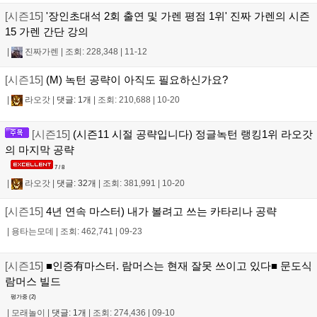
[시즌15]
'장인초대석 2회 출연 및 가렌 평점 1위' 진짜 가렌의 시즌
15 가렌 간단 강의
|
진짜가렌
|
조회: 228,348
|
11-12
[시즌15]
(M) 녹턴 공략이 아직도 필요하신가요?
|
라오갓
|
댓글: 1개
|
조회: 210,688
|
10-20
[시즌15]
(시즌11 시절 공략입니다) 정글녹턴 랭킹1위 라오갓
의 마지막 공략
7 / 8
|
라오갓
|
댓글: 32개
|
조회: 381,991
|
10-20
[시즌15]
4년 연속 마스터) 내가 볼려고 쓰는 카타리나 공략
|
용타는모데
|
조회: 462,741
|
09-23
[시즌15]
■인증有마스터. 람머스는 현재 잘못 쓰이고 있다■ 문도식
람머스 빌드
평가중 (
2
)
|
모래놀이
|
댓글: 1개
|
조회: 274,436
|
09-10