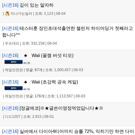
[시즌16]
깊이 있는 말자하
|
지나가는딜러
|
조회: 2,123
|
08-04
[시즌16]
테스터훈 장인초대석출연한 챌린저 하이머딩거 첫째라고
합니다^^
|
우쓰대리
|
조회: 332,158
|
08-04
[시즌16]
♣ Waii (꿀잼 버섯 티모)
19 / 25
|
케일만천판
|
댓글: 67개
|
조회: 1,000,457
|
08-03
[시즌16]
♣ Waii (초강력 공속 케일)
44 / 51
|
케일만천판
|
댓글: 176개
|
조회: 1,113,567
|
08-03
[시즌16]
[정글에코]※★글쓴이영정먹었답니다★※
|
디드1207
|
조회: 2,915
|
08-01
[시즌16]
실버에서 다이아4티어까지 승률 72%, 익히기만 하면 다이