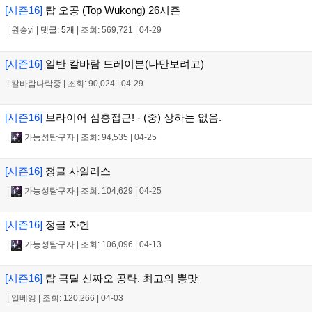
[시즌16]
탑 오공 (Top Wukong) 26시즌
|
원숭yi
|
댓글: 5개
|
조회: 569,721
|
04-29
[시즌16]
일반 칼바람 드레이븐(나만보려고)
|
칼바람나락중
|
조회: 90,024
|
04-29
[시즌16]
브라이어 심층접근! - (중) 상하는 없음.
|
가능성탐구자
|
조회: 94,535
|
04-25
[시즌16]
정글 사일러스
|
가능성탐구자
|
조회: 104,629
|
04-25
[시즌16]
정글 자헨
|
가능성탐구자
|
조회: 106,096
|
04-13
[시즌16]
탑 극딜 신짜오 공략. 최고의 뽕맛
|
일베엥
|
조회: 120,266
|
04-03