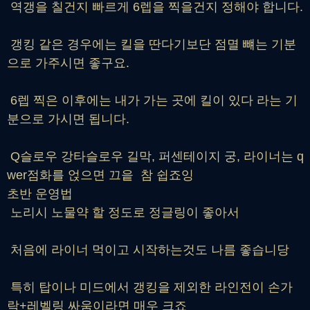
역갱을 칠건지 빠르게 6렙을 찍을건지 정해야 합니다.
갱킹 같은 경우에는 킬을 딴다기보단 점멸 뺴는 기분
으로 가주시면 좋구요.
6렙 찍은 이후에는 내가 가는 곳에 킬이 있다 라는 기
분으로 가시면 됩니다.
Q슬로우 강타슬로우 길막, 퍼센테이지 궁, 라이너는 q
wer점화를 얹으면 끄읕 참 쉽죠잉
초반 운영법
노리시 노물약 할 정도로 정글링이 좋아서
처음에 라이너 먹이고 시작하는것도 나름 좋습니당
특히 탑이나 미드에서 갱킹을 제외한 라인전이 손가
락+레벨링 싸움이라면 매우 크죠