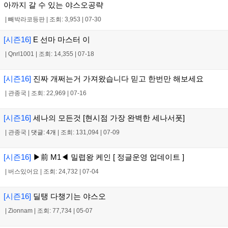
아까지 갈 수 있는 야스오공략
|
빼박라코등판
|
조회: 3,953
|
07-30
[시즌16]
E 선마 마스터 이
|
Qnrl1001
|
조회: 14,355
|
07-18
[시즌16]
진짜 개쩌는거 가져왔습니다 믿고 한번만 해보세요
|
관종국
|
조회: 22,969
|
07-16
[시즌16]
세나의 모든것 [현시점 가장 완벽한 세나서폿]
|
관종국
|
댓글: 4개
|
조회: 131,094
|
07-09
[시즌16]
▶前 M1◀ 밀렵왕 케인 [ 정글운영 업데이트 ]
|
버스있어요
|
조회: 24,732
|
07-04
[시즌16]
딜탱 다챙기는 야스오
|
Zionnam
|
조회: 77,734
|
05-07