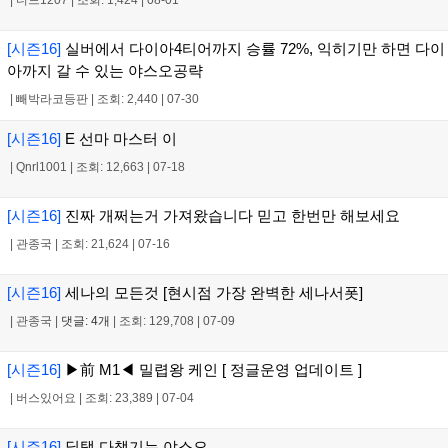
[시즌16]
실버에서 다이아4티어까지 승률 72%, 익히기만 하면 다이
아까지 갈 수 있는 야스오공략
|
빼박라코등판
|
조회: 2,440
|
07-30
[시즌16]
E 선마 마스터 이
|
Qnrl1001
|
조회: 12,663
|
07-18
[시즌16]
진짜 개쩌는거 가져왔습니다 믿고 한번만 해보세요
|
관종국
|
조회: 21,624
|
07-16
[시즌16]
세나의 모든것 [현시점 가장 완벽한 세나서폿]
|
관종국
|
댓글: 4개
|
조회: 129,708
|
07-09
[시즌16]
▶前 M1◀ 밀렵왕 케인 [ 정글운영 업데이트 ]
|
버스있어요
|
조회: 23,389
|
07-04
[시즌16]
딜탱 다챙기는 야스오