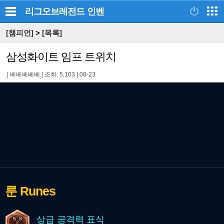
리그오브레전드
인벤
[챔피언]
>
[목록]
삼성화이트 임프 트위치
|
베베베베베
|
조회: 5,103
|
08-23
룬
Runes
상급 공격력 표식