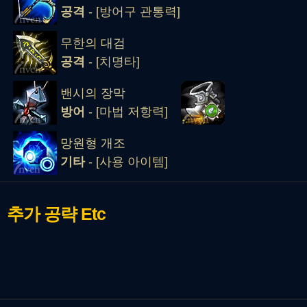
공격
- [방어구 관통력]
무한의 대검
공격
- [치명타]
밴시의 장막
방어
- [마법 저항력]
망원형 개조
기타
- [사용 아이템]
추가 공략
Etc