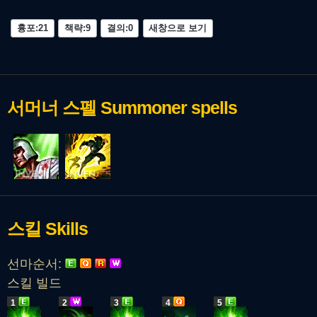
흉포:21
책략:9
결의:0
새창으로 보기
서머너 스펠
Summoner spells
스킬
Skills
선마순서:
스킬 빌드
1
2
3
4
5