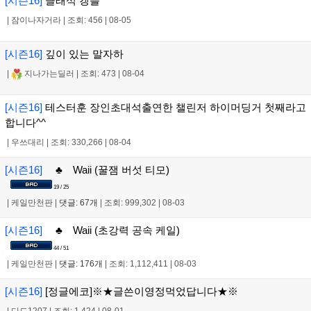
[시즌16]
클래식 갱플
|
잠이나자거라
|
조회: 456
|
08-05
[시즌16]
깊이 있는 말자하
|
지나가는딜러
|
조회: 473
|
08-04
[시즌16]
테스터훈 장인초대석출연한 챌린저 하이머딩거 첫째라고
합니다^^
|
우쓰대리
|
조회: 330,266
|
08-04
[시즌16]
♣ Waii (꿀잼 버섯 티모)
19 / 25
|
케일만천판
|
댓글: 67개
|
조회: 999,302
|
08-03
[시즌16]
♣ Waii (초강력 공속 케일)
44 / 51
|
케일만천판
|
댓글: 176개
|
조회: 1,112,411
|
08-03
[시즌16]
[정글에코]※★글쓴이영정먹었답니다★※
|
디드1207
|
조회: 1,424
|
08-01