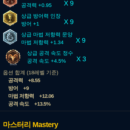
X 9
공격력 +0.95
상급 방어력 인장
X 9
방어 +1
상급 마법 저항력 문양
X 9
마법 저항력 +1.34
상급 공격 속도 정수
X 3
공격 속도 +4.5%
옵션 합계 (18레벨 기준)
공격력
+8.55
방어
+9
마법 저항력
+12.06
공격 속도
+13.5%
마스터리
Mastery