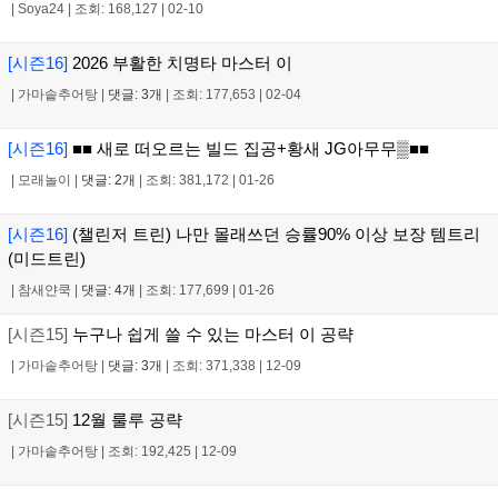
|
Soya24
|
조회: 168,127
|
02-10
[시즌16]
2026 부활한 치명타 마스터 이
|
가마솥추어탕
|
댓글: 3개
|
조회: 177,653
|
02-04
[시즌16]
■■ 새로 떠오르는 빌드 집공+황새 JG아무무▒■■
|
모래놀이
|
댓글: 2개
|
조회: 381,172
|
01-26
[시즌16]
(챌린저 트린) 나만 몰래쓰던 승률90% 이상 보장 템트리
(미드트린)
|
참새얀쿡
|
댓글: 4개
|
조회: 177,699
|
01-26
[시즌15]
누구나 쉽게 쓸 수 있는 마스터 이 공략
|
가마솥추어탕
|
댓글: 3개
|
조회: 371,338
|
12-09
[시즌15]
12월 룰루 공략
|
가마솥추어탕
|
조회: 192,425
|
12-09