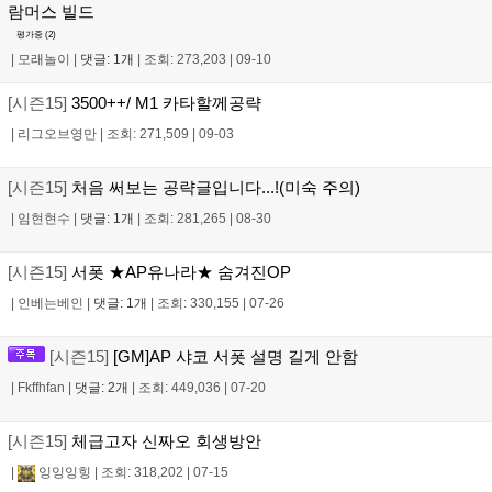
람머스 빌드
평가중 (
2
)
|
모래놀이
|
댓글: 1개
|
조회: 273,203
|
09-10
[시즌15]
3500++/ M1 카타할께공략
|
리그오브영만
|
조회: 271,509
|
09-03
[시즌15]
처음 써보는 공략글입니다...!(미숙 주의)
|
임현현수
|
댓글: 1개
|
조회: 281,265
|
08-30
[시즌15]
서폿 ★AP유나라★ 숨겨진OP
|
인베는베인
|
댓글: 1개
|
조회: 330,155
|
07-26
[시즌15]
[GM]AP 샤코 서폿 설명 길게 안함
|
Fkffhfan
|
댓글: 2개
|
조회: 449,036
|
07-20
[시즌15]
체급고자 신짜오 회생방안
|
잉잉잉힝
|
조회: 318,202
|
07-15