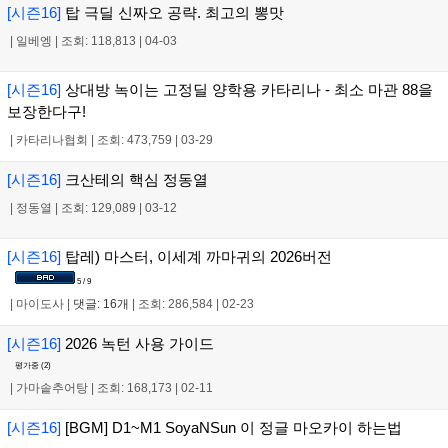
[시즌16]
탑 극딜 신짜오 공략. 최고의 뽕맛
|
일베엥
|
조회: 118,813
|
04-03
[시즌16]
상대방 녹이는 고정딜 양학용 카타리나 - 최소 마관 88을
보장한다구!
|
카타리나협회
|
조회: 473,759
|
03-29
[시즌16]
크산테의 핵심 정동열
|
정동열
|
조회: 129,089
|
03-12
[시즌16]
탑레) 마스터, 이세계 까마귀의 2026버전
5 / 9
|
마이도사
|
댓글: 16개
|
조회: 286,584
|
02-23
[시즌16]
2026 녹턴 사용 가이드
평가중 (
2
)
|
가마솥추어탕
|
조회: 168,173
|
02-11
[시즌16]
[BGM] D1~M1 SoyaNSun 이 정글 마오카이 하는법