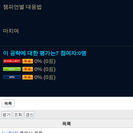
챔피언별 대응법
마치며
이 공략에 대한 평가는?
참여자:
0명
0% (0표)
0% (0표)
0% (0표)
목록
평가
조회
갱신
목록