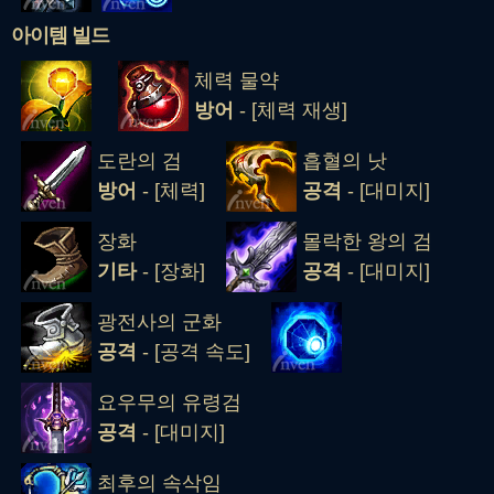
아이템 빌드
체력 물약
방어
- [체력 재생]
도란의 검
흡혈의 낫
방어
- [체력]
공격
- [대미지]
장화
몰락한 왕의 검
기타
- [장화]
공격
- [대미지]
광전사의 군화
공격
- [공격 속도]
요우무의 유령검
공격
- [대미지]
최후의 속삭임