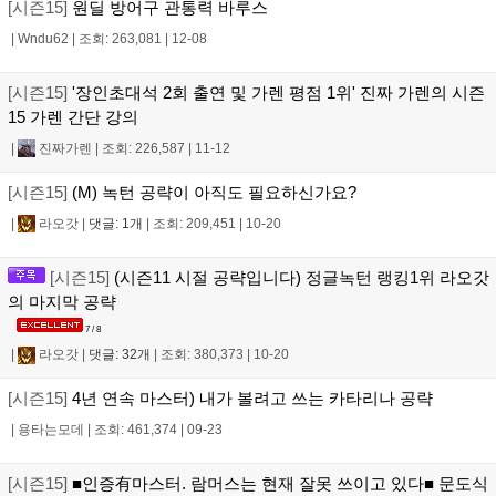
[시즌15]
원딜 방어구 관통력 바루스
|
Wndu62
|
조회: 263,081
|
12-08
[시즌15]
'장인초대석 2회 출연 및 가렌 평점 1위' 진짜 가렌의 시즌
15 가렌 간단 강의
|
진짜가렌
|
조회: 226,587
|
11-12
[시즌15]
(M) 녹턴 공략이 아직도 필요하신가요?
|
라오갓
|
댓글: 1개
|
조회: 209,451
|
10-20
[시즌15]
(시즌11 시절 공략입니다) 정글녹턴 랭킹1위 라오갓
의 마지막 공략
7 / 8
|
라오갓
|
댓글: 32개
|
조회: 380,373
|
10-20
[시즌15]
4년 연속 마스터) 내가 볼려고 쓰는 카타리나 공략
|
용타는모데
|
조회: 461,374
|
09-23
[시즌15]
■인증有마스터. 람머스는 현재 잘못 쓰이고 있다■ 문도식