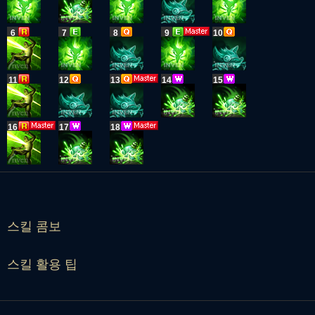
6
7
8
9
10
11
12
13
14
15
16
17
18
스킬 콤보
스킬 활용 팁