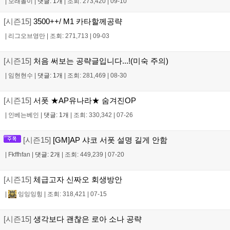
|
모래놀이
|
댓글: 1개
|
조회: 273,420
|
09-10
[시즌15]
3500++/ M1 카타할께공략
|
리그오브영만
|
조회: 271,713
|
09-03
[시즌15]
처음 써보는 공략글입니다...!(미숙 주의)
|
임현현수
|
댓글: 1개
|
조회: 281,469
|
08-30
[시즌15]
서폿 ★AP유나라★ 숨겨진OP
|
인베는베인
|
댓글: 1개
|
조회: 330,342
|
07-26
[시즌15]
[GM]AP 샤코 서폿 설명 길게 안함
|
Fkffhfan
|
댓글: 2개
|
조회: 449,239
|
07-20
[시즌15]
체급고자 신짜오 회생방안
|
잉잉잉힝
|
조회: 318,421
|
07-15
[시즌15]
생각보다 괜찮은 로아 소나 공략