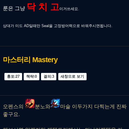
닥 치 고
룬은 그냥
이거쓰세요.
상대가 미드 AD일때만 Seal을 고정방어력으로 바꿔주시면됩니다.
마스터리
Mastery
흉포:27
책략:0
결의:3
새창으로 보기
오펜스의
분노와
마술 이두가지 다찍는게 진짜
좋구요.