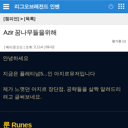
리그오브레전드
인벤
[챔피언]
>
[목록]
Azir 꿈나무들을위해
평가중 (
)
1
|
혜리꿍꼬도
|
조회: 2,114
|
09-02
안녕하세요
지금은 플레티넘5...인 아지르유저입니다
제가 느꼇던 아지르 장단점, 공략들을 살짝 알려드리
려고 글써보네요.
룬
Runes