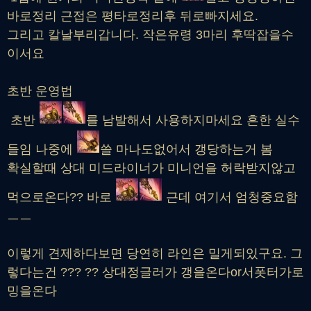
바로정리 근접은 평타로정리후 뒤로빠지세요.
그리고 칼날부리갑니다. 작은유령 3마리 후딱잡을수
이서요
초반 운영법
초반
를 남발해서 사용하지마세요 흔한 실수
들임 나중에
쓸 마나도없어서 갱당하는거 봄
확실할때 상대 미드라이너가 미니언을 허락받지않고
먹으로온다?? 바로
근데 여기서 엄청중요함
ㅡㅡ
이렇게 견제하다보면 당연히 라인은 밀게되있구요. 그
렇다는건 ??? ?? 상대정글러가 갱을온다or서폿터가로
밍을온다