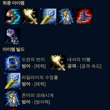
최종 아이템
아이템 빌드
도란의 반지
내셔의 이빨
방어
- [체력]
공격
- [공격 속도]
라일라이의 수정홀
방어
- [체력]
존야의 모래시계
방어
- [방어력]