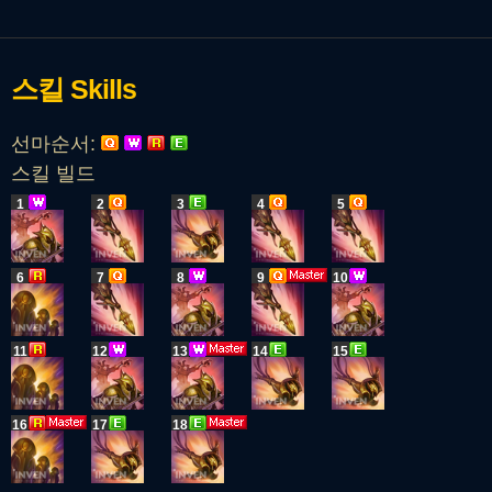
스킬
Skills
선마순서:
스킬 빌드
1
2
3
4
5
6
7
8
9
10
11
12
13
14
15
16
17
18