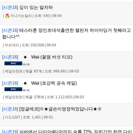
[시즌16]
깊이 있는 말자하
|
지나가는딜러
|
조회: 540
|
08-04
[시즌16]
테스터훈 장인초대석출연한 챌린저 하이머딩거 첫째라고
합니다^^
|
우쓰대리
|
조회: 330,508
|
08-04
[시즌16]
♣ Waii (꿀잼 버섯 티모)
19 / 25
|
케일만천판
|
댓글: 67개
|
조회: 999,483
|
08-03
[시즌16]
♣ Waii (초강력 공속 케일)
44 / 51
|
케일만천판
|
댓글: 176개
|
조회: 1,112,603
|
08-03
[시즌16]
[정글에코]※★글쓴이영정먹었답니다★※
|
디드1207
|
조회: 1,491
|
08-01
[시즌16]
실버에서 다이아4티어까지 승률 72%, 익히기만 하면 다이