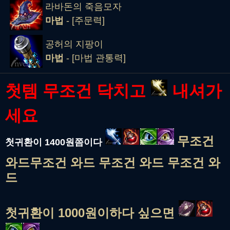
라바돈의 죽음모자
마법
- [주문력]
공허의 지팡이
마법
- [마법 관통력]
첫템 무조건 닥치고
내셔가
세요
무조건
첫귀환이 1400원쯤이다
와드무조건 와드
무조건 와드
무조건 와
드
첫귀환이 1000원이하다 싶으면