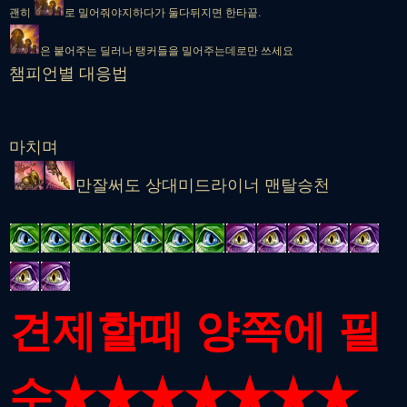
괜히
로 밀어줘야지하다가 둘다뒤지면 한타끝.
은 붙어주는 딜러나 탱커들을 밀어주는데로만 쓰세요
챔피언별 대응법
마치며
만잘써도 상대미드라이너 맨탈승천
견제할때 양쪽에 필
수★★★
★★★
★