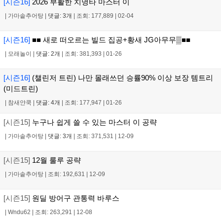
[시즌16]
2026 부활한 치명타 마스터 이
|
가마솥추어탕
|
댓글: 3개
|
조회: 177,889
|
02-04
[시즌16]
■■ 새로 떠오르는 빌드 집공+황새 JG아무무▒■■
|
모래놀이
|
댓글: 2개
|
조회: 381,393
|
01-26
[시즌16]
(챌린저 트린) 나만 몰래쓰던 승률90% 이상 보장 템트리
(미드트린)
|
참새얀쿡
|
댓글: 4개
|
조회: 177,947
|
01-26
[시즌15]
누구나 쉽게 쓸 수 있는 마스터 이 공략
|
가마솥추어탕
|
댓글: 3개
|
조회: 371,531
|
12-09
[시즌15]
12월 룰루 공략
|
가마솥추어탕
|
조회: 192,631
|
12-09
[시즌15]
원딜 방어구 관통력 바루스
|
Wndu62
|
조회: 263,291
|
12-08