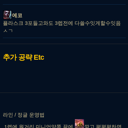
에코
플라스크 3포들고와도 3렙전에 다쓸수잇게할수잇음
ㅅㄱ
추가 공략
Etc
라인 / 정글 운영법
1렙에 원거리 미니언양쪽 끝에
깔고 평평평하면