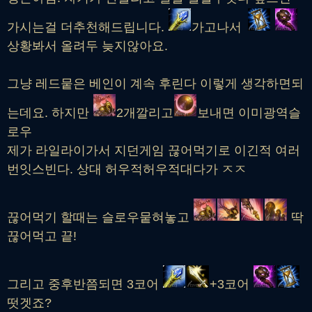
가시는걸 더추천해드립니다.
가고나서
상황봐서 올려두 늦지않아요.
그냥 레드뭍은 베인이 계속 후린다 이렇게 생각하면되
는데요. 하지만
2개깔리고
보내면 이미광역슬
로우
제가 라일라이가서 지던게임 끊어먹기로 이긴적 여러
번잇스빈다. 상대 허우적허우적대다가 ㅈㅈ
끊어먹기 할때는 슬로우뭍혀놓고
딱
끊어먹고 끝!
그리고 중후반쯤되면 3코어
+3코어
떳겟죠?