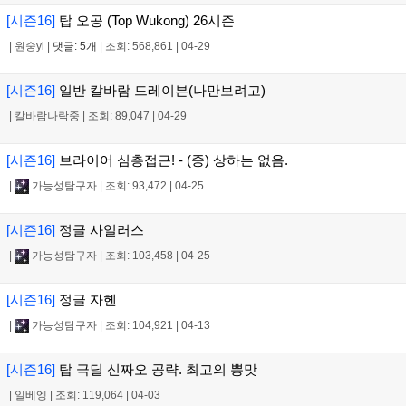
[시즌16]
탑 오공 (Top Wukong) 26시즌
|
원숭yi
|
댓글: 5개
|
조회: 568,861
|
04-29
[시즌16]
일반 칼바람 드레이븐(나만보려고)
|
칼바람나락중
|
조회: 89,047
|
04-29
[시즌16]
브라이어 심층접근! - (중) 상하는 없음.
|
가능성탐구자
|
조회: 93,472
|
04-25
[시즌16]
정글 사일러스
|
가능성탐구자
|
조회: 103,458
|
04-25
[시즌16]
정글 자헨
|
가능성탐구자
|
조회: 104,921
|
04-13
[시즌16]
탑 극딜 신짜오 공략. 최고의 뽕맛
|
일베엥
|
조회: 119,064
|
04-03