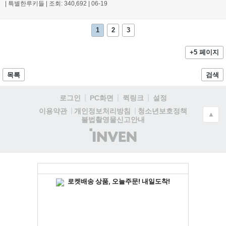
|
특별한루키들
|
조회: 340,692
|
06-19
1
2
3
+5 페이지
목록
검색
로그인
PC화면
퀵링크
설정
청소년보호정책
이용약관
개인정보처리방침
▲
불법촬영물신고안내
(주)
인
벤