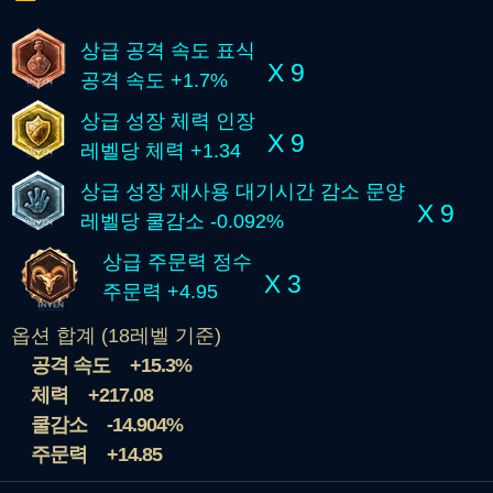
상급 공격 속도 표식
X 9
공격 속도 +1.7%
상급 성장 체력 인장
X 9
레벨당 체력 +1.34
상급 성장 재사용 대기시간 감소 문양
X 9
레벨당 쿨감소 -0.092%
상급 주문력 정수
X 3
주문력 +4.95
옵션 합계 (18레벨 기준)
공격 속도
+15.3%
체력
+217.08
쿨감소
-14.904%
주문력
+14.85