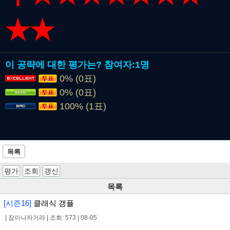
★★
이 공략에 대한 평가는?
참여자:
1명
0% (0표)
0% (0표)
100% (1표)
목록
평가
조회
갱신
목록
[시즌16]
클래식 갱플
|
잠이나자거라
|
조회: 573
|
08-05