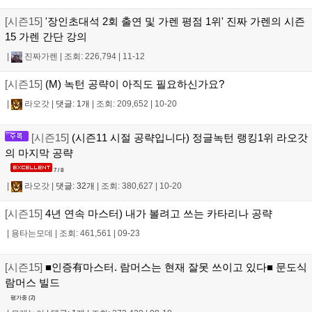
[시즌15]
'장인초대석 2회 출연 및 가렌 평점 1위' 진짜 가렌의 시즌
15 가렌 간단 강의
|
진짜가렌
|
조회: 226,794
|
11-12
[시즌15]
(M) 녹턴 공략이 아직도 필요하신가요?
|
라오갓
|
댓글: 1개
|
조회: 209,652
|
10-20
[시즌15]
(시즌11 시절 공략입니다) 정글녹턴 랭킹1위 라오갓
의 마지막 공략
7 / 8
|
라오갓
|
댓글: 32개
|
조회: 380,627
|
10-20
[시즌15]
4년 연속 마스터) 내가 볼려고 쓰는 카타리나 공략
|
용타는모데
|
조회: 461,561
|
09-23
[시즌15]
■인증有마스터. 람머스는 현재 잘못 쓰이고 있다■ 문도식
람머스 빌드
평가중 (
2
)