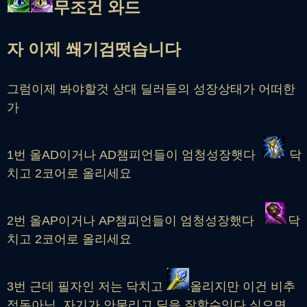
무조건 와드
자 이제 쐐기검떳습니다
그럼이제 봐야할것 상대 딜러들의 성장상태가 어떠한
가
1번 올AD이거나 AD챔피언들이 엄청성장햇다
닥
치고 2코어로 올리세요
2번 올AP이거나 AP챔피언들이 엄청성장했다
닥
치고 2코어로 올리세요
3번 근데 필자인 저는 닥치고
올리지만 이건 비추
정돈아님. 자기가 안물리고 딜을 잘할수잇다 싶으면