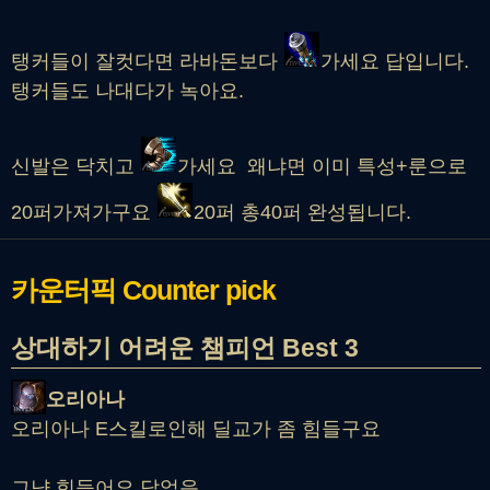
탱커들이 잘컷다면 라바돈보다
가세요 답입니다.
탱커들도 나대다가 녹아요.
신발은 닥치고
가세요 왜냐면 이미 특성+룬으로
20퍼가져가구요
20퍼 총40퍼 완성됩니다.
카운터픽
Counter pick
상대하기 어려운 챔피언 Best 3
오리아나
오리아나 E스킬로인해 딜교가 좀 힘들구요
그냥 힘들어요 답없음