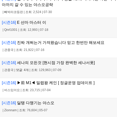
아까지 갈 수 있는 야스오공략
|
빼박라코등판
|
조회: 2,524
|
07-30
[시즌16]
E 선마 마스터 이
|
Qnrl1001
|
조회: 12,993
|
07-18
[시즌16]
진짜 개쩌는거 가져왔습니다 믿고 한번만 해보세요
|
관종국
|
조회: 21,922
|
07-16
[시즌16]
세나의 모든것 [현시점 가장 완벽한 세나서폿]
|
관종국
|
댓글: 4개
|
조회: 129,963
|
07-09
[시즌16]
▶前 M1◀ 밀렵왕 케인 [ 정글운영 업데이트 ]
|
버스있어요
|
조회: 23,715
|
07-04
[시즌16]
딜탱 다챙기는 야스오
|
Zionnam
|
조회: 76,604
|
05-07