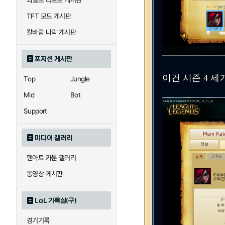
와일드 리프트 게시판
TFT 모드 게시판
칼바람 나락 게시판
포지션 게시판
이건 시즌 4 
Top
Jungle
Mid
Bot
Support
미디어 갤러리
팬아트 카툰 갤러리
동영상 게시판
LoL 기록실(구)
경기기록