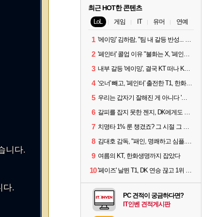
최근 HOT한 콘텐츠
LoL
게임
IT
유머
연예
1
'에이밍' 김하람, "팀 내 갈등 반성... 끝까지 뛰고 싶었다"
2
'페인터' 콜업 이유 "불화는 X, '페인터'는 부족한 콜을 채워줄 선수"
3
내부 갈등 '에이밍', 결국 KT 떠나 KRX로...'지우'와 트레이드
4
'오너' 빼고, '페인터' 출전한 T1, 한화생명에 패배
5
우리는 갑자기 잘해진 게 아니다 '씨맥' 김대호 감독의 자신감
6
갈피를 잡지 못한 젠지, DK에게도 0:2 패배
7
치명타 1% 룬 챙겼죠? 그 시절 그 감성 '롤 클래식' 30일 출시
8
김대호 감독, "패인, 명쾌하고 심플...다시 힘낼 수 있어"
습니다.
9
여름의 KT, 한화생명까지 잡았다
10
'페이즈' 날뛴 T1, DK 연승 끊고 1위 지켜
다.
PC 견적이 궁금하다면?
IT인벤 견적게시판