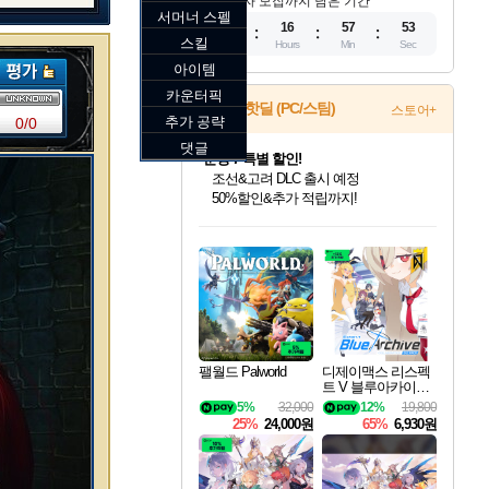
참가자 모집까지 남은 기간
서머너 스펠
09
16
57
52
스킬
Days
Hours
Min
Sec
아이템
카운터픽
게임 핫딜 (PC/스팀)
스토어+
추가 공략
0/0
댓글
마블 투혼 파이팅 소울즈 정식출시!
마블 히어로 총 출동&화려한 격투!
네이버 포인트 혜택까지!
인벤게임즈 8월 특별 할인!
드래곤소드: 어웨이크닝 입점!
문명 7 특별 할인!
귀무자: 검의 길 예약 판매 중!
비스트 오브 리인카네이션 정식 출시!
커세어 코브 출시 기념 할인!
더 렐릭 퍼스트 가디언 정식 출시
베데스다 40주년 기념 할인 중!
캡콤 프렌차이즈 할인 진행 중!
캡콤 일부 상품 상시 할인
스타워즈 은하계 레이서
로블록스 기프트 카드 공식 입점
인기 퍼블리셔 모음!
스팀으로 만나는 드래곤소드!
조선&고려 DLC 출시 예정
10% 할인과
게임프릭 신작 IP
해적'섬'을 발전시키자!
설화x하드코어 액션!
베데스다의 명작들을
몬헌, 바하 등 인기 IP를
몬헌 와일즈 & 드래곤즈 도그마2
인벤게임즈에서 10% 추가 적립
Robux를 가장 안전하고
최대 90% 할인가를 만나보세요!
네이버혜택과 함께 만나보세요!
50%할인&추가 적립까지!
이니&베니 혜택까지!
네이버 혜택가와 함께 예약하세요!
할인&네이버혜택으로 만나보세요!
네이버페이 혜택과 만나보세요!
40주년 프로모션으로 만나보세요!
할인가에 만나보세요!
일부 에디션 상시 할인!
혜택으로 예약 판매 중
편안하게 충전하세요
팰월드 Palworld
디제이맥스 리스펙
트 V 블루아카이브
팩 DJMAX RESPE
5%
32,000
12%
19,800
CT V Blue Archive P
25%
24,000원
65%
6,930원
ack DLC