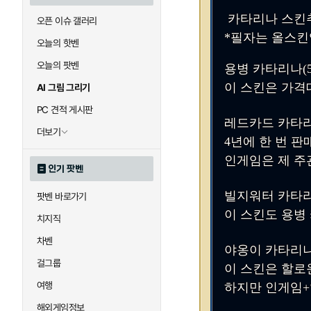
카타리나 스킨추
오픈 이슈 갤러리
*필자는 올스킨
오늘의 핫벤
오늘의 팟벤
용병 카타리나(52
이 스킨은 가격
AI 그림 그리기
PC 견적 게시판
레드카드 카타리나
더보기
4년에 한 번 
인게임은 제 주
인기 팟벤
빌지워터 카타리나
팟벤 바로가기
이 스킨도 용병
치지직
차벤
야옹이 카타리나(
걸그룹
이 스킨은 할로
여행
하지만 인게임+
해외게임정보