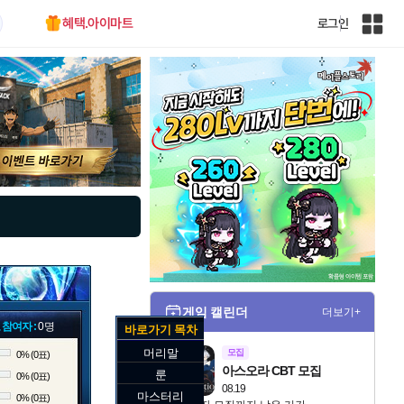
혜택.아이마트
로그인
인
벤
전
체
사
이
트
맵
게임 캘린더
더보기+
 참여자 :
0명
바로가기 목차
머리말
모집
0% (0표)
아스오라 CBT 모집
룬
0% (0표)
08.19
마스터리
0% (0표)