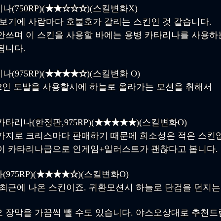
(750RP)(
★★☆☆☆
)(스킬변화X)
 보기에 사람마다 호불호가 갈리는 스킨인 것 같습니다.
안쓰며 이 스킨을 사용할 바에는 용병 카타리나를 사용하
됩니다.
(975RP)(
★★★★☆
)(스킬변화 O)
l+2인 도발을 사용할시에 하늘로 올라가는 모션을 취해서
타리나(한정판,975RP)(
★★★★★
)(스킬변화O)
가지로 크리스마다 판매하기 때문에 희소성은 적은 스킨
이 카타리나급으로 인게임+일러스트가 괜찮다고 봅니다.
75RP)(
★★★★☆
)(스킬변화O)
 최근에 나온 스킨이죠. 귀환모션시 하늘로 단검을 던지는
 장막을 가끔씩 뺄 수도 있습니다. 야스오상대로 추천드