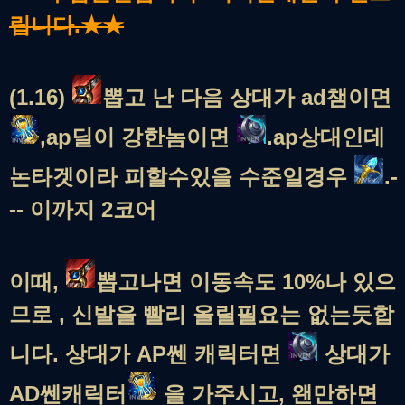
립니다.★★
(1.16)
뽑고 난 다음 상대가 ad챔이면
,ap딜이 강한놈이면
.ap상대인데
논타겟이라 피할수있을 수준일경우
.-
-- 이까지 2코어
이때,
뽑고나면 이동속도 10%나 있으
므로 , 신발을 빨리 올릴필요는 없는듯합
니다. 상대가 AP쎈 캐릭터면
상대가
AD쎈캐릭터
을 가주시고, 왠만하면