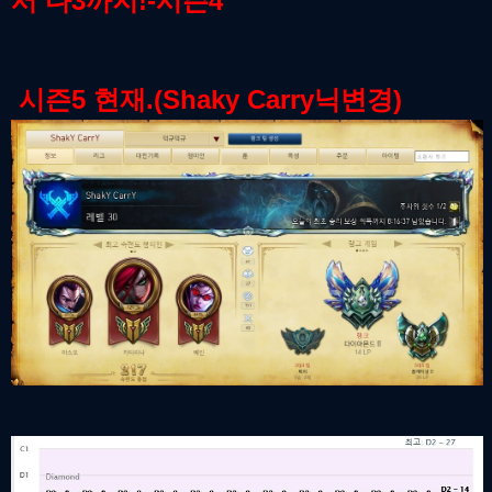
서 다3까지!-시즌4
시즌5 현재.(Shaky Carry닉변경)