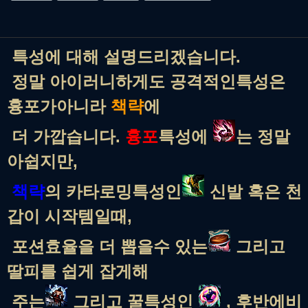
특성에 대해 설명드리겠습니다.
정말 아이러니하게도 공격적인특성은
흉포가아니라
책략
에
더 가깝습니다.
흉포
특성에
는 정말
아쉽지만,
책략
의 카타로밍특성인
신발 혹은 천
갑이 시작템일때,
포션효율을 더 뽑을수 있는
그리고
딸피를 쉽게 잡게해
주는
그리고 꿀특성인
, 후반에비