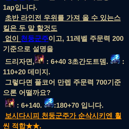
1ap입니다.
초반 라인전 우위를 가져 올 수 있는스
킬은 두 말 할것도
없이
천둥군주
이고, 11레벨 주문력 200
기준으로 설명을
드리자면,
: 6+40 3초간도트뎀.
:
110+20 데미지.
그렇다면 풀코어 만렙 주문력 700기준
으론 어떨까요?
: 6+140.
:180+70 입니다.
보시다시피 천둥군주가 순삭시키엔 훨
씬 적합★★
.