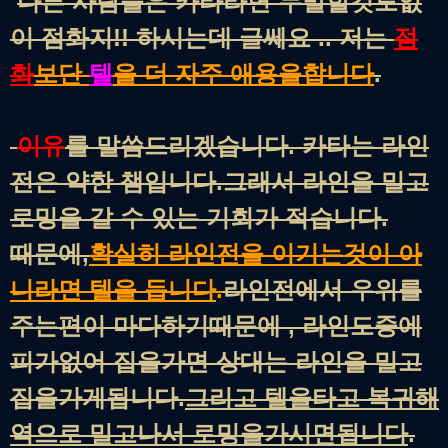
다른 사람들은 카타라면 두말할것도없
이 점화지!! 하시는데 글쎄요 .. 저는
점
화
보단
텔
을 더 자주 애용을합니다
.
이유
를 말씀드리겠습니다. 카타는 라인
전은 약한 챔입니다.그래서 라인을 밀고
로밍을 갈 수 있는 기회가 적습니다.
때문에,
확실히 라인전을 이기는것이 아
니라면 텔을 듭니다
.
라인전에서 우위를
주는편이 마다하기때문에 , 라인도중
에
피가없어 집을가면 상대는 라인을 밀고
집을가게됩니다.
그리고
텔을타고 복귀해
역으로 밀고나서 로밍을가시면됩니다
.