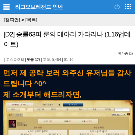
리그오브레전드
인벤
[챔피언]
>
[목록]
[D2] 승률63퍼 룬의 메아리 카타리나.(1.16업데
이트)
평가중 (
)
2
|
고스족오리
|
댓글: 1개
|
조회: 5,484
|
01-16
먼저 제 공략 보러 와주신 유저님들 감사
드립니다 ^0^
제 소개부터 해드리자면
,