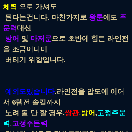
체력
으로
가셔도
된다는겁니다. 마찬가지로
왕룬
에도
주
문력
대신
방어
및
마저룬
으로 초반에 힘든 라인전
을 조금이나마
버티기 위함입니다.
예외도있습니다
.라인전을 압도에 이어
서 6렙전 솔킬까지
노려 볼 만 할 경우,
쌍관
,
방어
,
고정주문
력
,
고정주문력