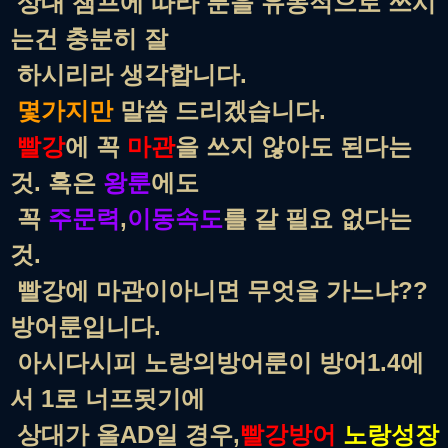
상대 챔프에 따라 룬을 유동적으로 쓰시
는건 충분히 잘
하시리라 생각합니다.
몇가지만
말씀 드리겠습니다.
빨강
에 꼭
마관
을 쓰지 않아도 된다는
것. 혹은
왕룬
에도
꼭
주문력
,
이동속도
를 갈 필요 없다는
것.
빨강에 마관이아니면 무엇을 가느냐??
방어룬입니다.
아시다시피 노랑의방어룬이 방어1.4에
서 1로 너프됫기에
상대가 올AD일 경우,
빨강방어
노랑성장