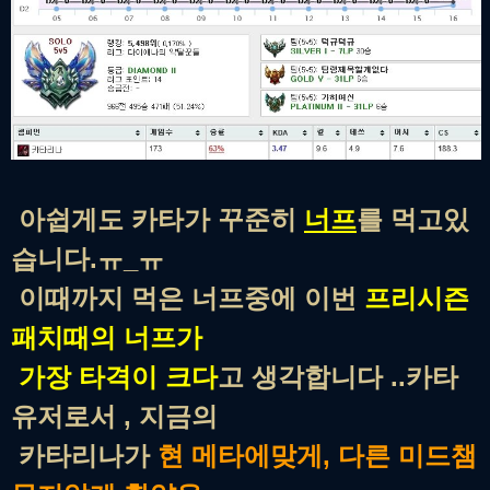
아쉽게도 카타가 꾸준히
너프
를 먹고있
습니다.ㅠ_ㅠ
이때까지 먹은 너프중에 이번
프리시즌
패치때의 너프가
가장 타격이 크다
고 생각합니다 ..카타
유저로서 , 지금의
카타리나가
현 메타에맞게, 다른 미드챔