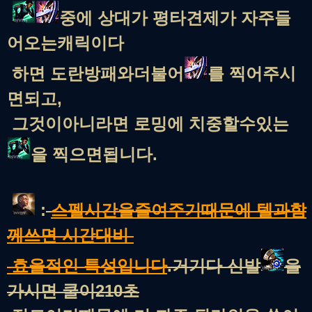
중에 상대가 평타견제가 자주들
어오는캐릭이다
하면 도란방패와더불어
를 찍어주시
면되고,
그것이아니라면 로밍에 치중할수있는
을 찍으면됩니다.
:
스펠시간을줄여주기때문에 텔과함
께쓰면 시간대비
효율적인 특성입니다
.거기다 신발
을
가시면 쿨이210초