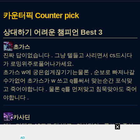
카운터픽
Counter pick
상대하기 어려운 챔피언 Best 3
초가스
진짜 답이없습니다 . 그냥 텔들고 사리면서 cs드시다
가 로밍위주로풀어나가세요.
초가스 w에 궁은쉽게끊기기는물론 , 순보로 빠져나갈
수가없어 초가스가 w 쓰고 q를써서 맞는순간 포식맞
고 죽어야합니다 . 물론 q를 먼저맞고 침묵맞아도 죽어
야합니다 .
카사딘
얘는 마뎀도 15프로 덜 받고 , 카사딘이 q를쓰면 즉시
마법방어막이 생기기때문에 맞q딜교는 어렵습니다. w
AD