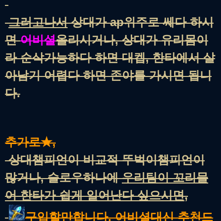
그러고나서
상대가 ap위주로 쎄다 하시
면
어비셜
올리시거나, 상대가 유리몸이
라 순삭가능하다 하면 대켑, 한타에서 살
아남기 어렵다 하면 존야를 가시면 됩니
다.
추가로★,
상대챔피언이 비교적 뚜벅이챔피언이
많거나, 슬로우하나에
우리팀이 꼬리물
어 한타가 쉽게 일어난다 싶으시면
,
구
입할만합니다. 어비셜대신 추천드