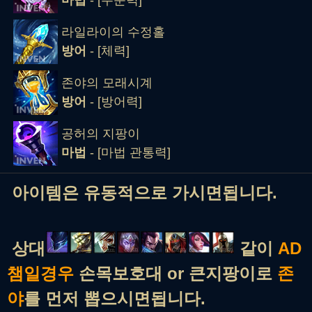
라일라이의 수정홀
방어
- [체력]
존야의 모래시계
방어
- [방어력]
공허의 지팡이
마법
- [마법 관통력]
아이템은 유동적으로 가시면됩니다.
상대
같이
AD
챔일경우
손목보호대 or 큰지팡이로
존
야
를 먼저 뽑으시면됩니다.