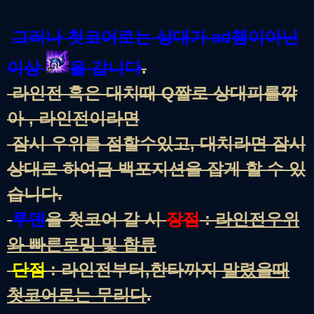
그러나 첫코어로는 상대가 ad챔이아닌
이상
을 갑니다
.
라인전 혹은 대치때 Q짤로 상대피를깎
아 , 라인전이라면
잠시 우위를 점할수있고, 대치라면 잠시
상대로 하여금 백포지션을 잡게 할 수 있
습니다.
루덴
을 첫코어 갈 시
장점
:
라인전우위
와 빠른로밍 및 합류
단점
: 라인전부터,한타까지
말렸을때
첫코어로는 무리다
.