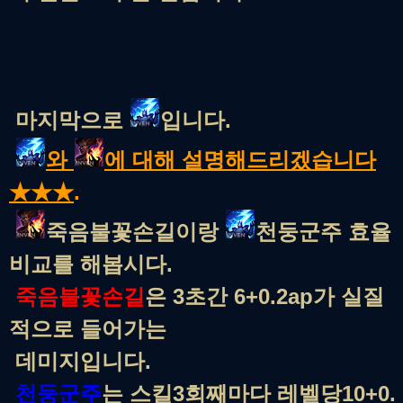
마지막으로
입니다.
와
에 대해 설명해드리겠습니다
★★★
.
죽음불꽃손길이랑
천둥군주 효율
비교를 해봅시다.
죽음불꽃손길
은 3초간 6+0.2ap가 실질
적으로 들어가는
데미지입니다.
천둥군주
는 스킬3회째마다 레벨당10+0.