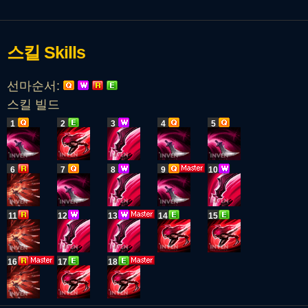
스킬
Skills
선마순서:
스킬 빌드
1
2
3
4
5
6
7
8
9
10
11
12
13
14
15
16
17
18