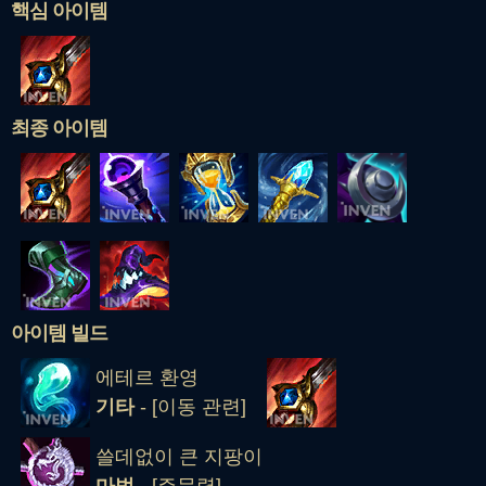
핵심 아이템
최종 아이템
아이템 빌드
에테르 환영
기타
- [이동 관련]
쓸데없이 큰 지팡이
마법
- [주문력]