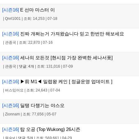
[시즌16]
E 선마 마스터 이
|
Qnrl1001
|
조회: 14,253
|
07-18
[시즌16]
진짜 개쩌는거 가져왔습니다 믿고 한번만 해보세요
|
관종국
|
조회: 22,870
|
07-16
[시즌16]
세나의 모든것 [현시점 가장 완벽한 세나서폿]
|
관종국
|
댓글: 4개
|
조회: 131,016
|
07-09
[시즌16]
▶前 M1◀ 밀렵왕 케인 [ 정글운영 업데이트 ]
|
버스있어요
|
조회: 24,643
|
07-04
[시즌16]
딜탱 다챙기는 야스오
|
Zionnam
|
조회: 77,656
|
05-07
[시즌16]
탑 오공 (Top Wukong) 26시즌
|
원숭yi
|
댓글: 5개
|
조회: 569,661
|
04-29