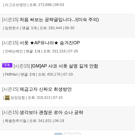
|
리그오브영만
|
조회: 272,696
|
09-03
[시즌15]
처음 써보는 공략글입니다...!(미숙 주의)
|
임현현수
|
댓글: 1개
|
조회: 282,444
|
08-30
[시즌15]
서폿 ★AP유나라★ 숨겨진OP
|
인베는베인
|
댓글: 1개
|
조회: 331,316
|
07-26
[시즌15]
[GM]AP 샤코 서폿 설명 길게 안함
|
Fkffhfan
|
댓글: 2개
|
조회: 450,176
|
07-20
[시즌15]
체급고자 신짜오 회생방안
|
잉잉잉힝
|
조회: 319,313
|
07-15
[시즌15]
생각보다 괜찮은 로아 소나 공략
|
특별한루키들
|
조회: 341,631
|
06-19