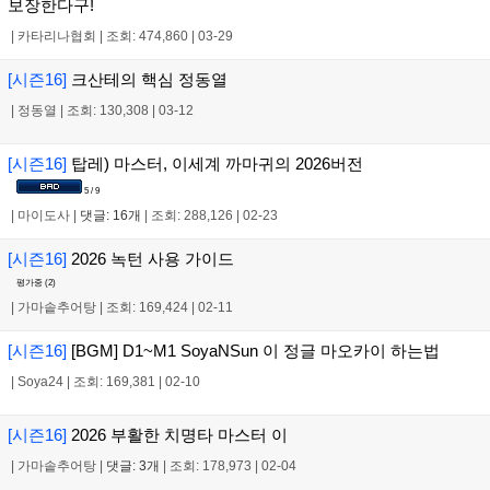
보장한다구!
|
카타리나협회
|
조회: 474,860
|
03-29
[시즌16]
크산테의 핵심 정동열
|
정동열
|
조회: 130,308
|
03-12
[시즌16]
탑레) 마스터, 이세계 까마귀의 2026버전
5 / 9
|
마이도사
|
댓글: 16개
|
조회: 288,126
|
02-23
[시즌16]
2026 녹턴 사용 가이드
평가중 (
2
)
|
가마솥추어탕
|
조회: 169,424
|
02-11
[시즌16]
[BGM] D1~M1 SoyaNSun 이 정글 마오카이 하는법
|
Soya24
|
조회: 169,381
|
02-10
[시즌16]
2026 부활한 치명타 마스터 이
|
가마솥추어탕
|
댓글: 3개
|
조회: 178,973
|
02-04