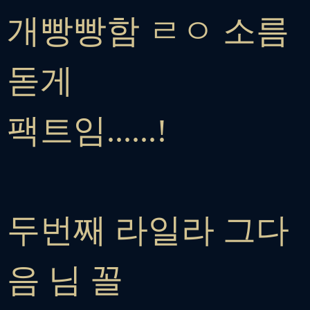
개빵빵함 ㄹㅇ 소름
돋게
팩트임......!
두번째 라일라 그다
음 님 꼴