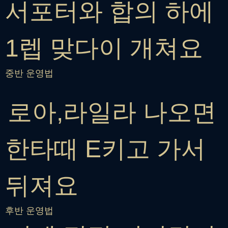
서포터와 합의 하에
1렙 맞다이 개쳐요
중반 운영법
로아,라일라 나오면
한타때 E키고 가서
뒤져요
후반 운영법