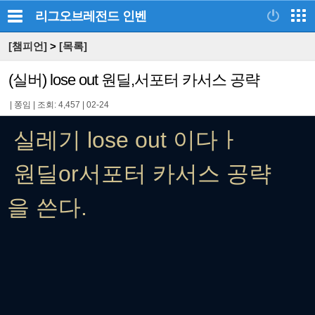
리그오브레전드
인벤
[챔피언]
>
[목록]
(실버) lose out 원딜,서포터 카서스 공략
|
쫑임
|
조회: 4,457
|
02-24
실레기 lose out 이다ㅏ
원딜or서포터 카서스 공략
을 쓴다.