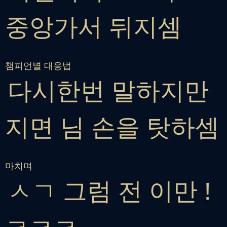
중앙가서 뒤지셈
챔피언별 대응법
다시한번 말하지만
지면 님 손을 탓하셈
마치며
ㅅㄱ 그럼 전 이만 !