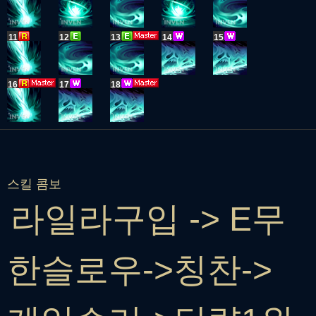
11
12
13
14
15
16
17
18
스킬 콤보
라일라구입 -> E무
한슬로우->칭찬->