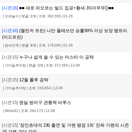
[시즌16]
■■ 새로 떠오르는 빌드 집공+황새 JG아무무▒■■
|
모래놀이
|
댓글: 2개
|
조회: 382,559
|
01-26
[시즌16]
(챌린저 트린) 나만 몰래쓰던 승률90% 이상 보장 템트리
(미드트린)
|
참새얀쿡
|
댓글: 4개
|
조회: 179,045
|
01-26
[시즌15]
누구나 쉽게 쓸 수 있는 마스터 이 공략
|
가마솥추어탕
|
댓글: 3개
|
조회: 372,569
|
12-09
[시즌15]
12월 룰루 공략
|
가마솥추어탕
|
조회: 193,654
|
12-09
[시즌15]
원딜 방어구 관통력 바루스
|
Wndu62
|
조회: 264,173
|
12-08
[시즌15]
'장인초대석 2회 출연 및 가렌 평점 1위' 진짜 가렌의 시즌
15 가렌 간단 강의