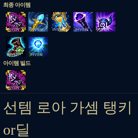
최종 아이템
아이템 빌드
선템 로아 가셈 탱키
or딜