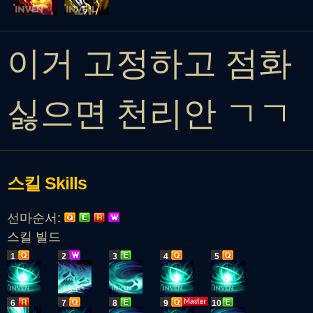
이거 고정하고 점화
싫으면 천리안 ㄱㄱ
스킬
Skills
선마순서:
스킬 빌드
1
2
3
4
5
6
7
8
9
10