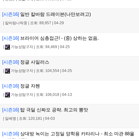
[시즌16]
일반 칼바람 드레이븐(나만보려고)
|
칼바람나락중
|
조회: 89,957
|
04-29
[시즌16]
브라이어 심층접근! - (중) 상하는 없음.
|
가능성탐구자
|
조회: 94,469
|
04-25
[시즌16]
정글 사일러스
|
가능성탐구자
|
조회: 104,554
|
04-25
[시즌16]
정글 자헨
|
가능성탐구자
|
조회: 106,018
|
04-13
[시즌16]
탑 극딜 신짜오 공략. 최고의 뽕맛
|
일베엥
|
조회: 120,181
|
04-03
[시즌16]
상대방 녹이는 고정딜 양학용 카타리나 - 최소 마관 88을