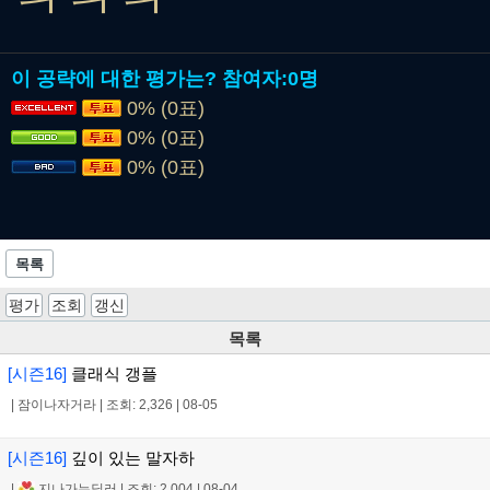
ㅋㅋㅋ
이 공략에 대한 평가는?
참여자:
0명
0% (0표)
0% (0표)
0% (0표)
목록
평가
조회
갱신
목록
[시즌16]
클래식 갱플
|
잠이나자거라
|
조회: 2,326
|
08-05
[시즌16]
깊이 있는 말자하
|
지나가는딜러
|
조회: 2,004
|
08-04