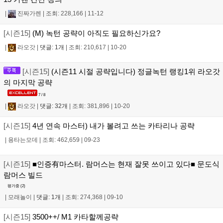
|
진짜가렌
|
조회: 228,166
|
11-12
[시즌15]
(M) 녹턴 공략이 아직도 필요하신가요?
|
라오갓
|
댓글: 1개
|
조회: 210,617
|
10-20
[시즌15]
(시즌11 시절 공략입니다) 정글녹턴 랭킹1위 라오갓
의 마지막 공략
7 / 8
|
라오갓
|
댓글: 32개
|
조회: 381,896
|
10-20
[시즌15]
4년 연속 마스터) 내가 볼려고 쓰는 카타리나 공략
|
용타는모데
|
조회: 462,659
|
09-23
[시즌15]
■인증有마스터. 람머스는 현재 잘못 쓰이고 있다■ 문도식
람머스 빌드
평가중 (
2
)
|
모래놀이
|
댓글: 1개
|
조회: 274,368
|
09-10
[시즌15]
3500++/ M1 카타할께공략