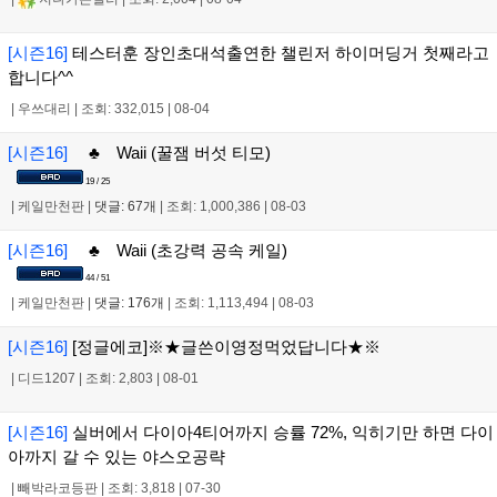
[시즌16]
테스터훈 장인초대석출연한 챌린저 하이머딩거 첫째라고
합니다^^
|
우쓰대리
|
조회: 332,015
|
08-04
[시즌16]
♣ Waii (꿀잼 버섯 티모)
19 / 25
|
케일만천판
|
댓글: 67개
|
조회: 1,000,386
|
08-03
[시즌16]
♣ Waii (초강력 공속 케일)
44 / 51
|
케일만천판
|
댓글: 176개
|
조회: 1,113,494
|
08-03
[시즌16]
[정글에코]※★글쓴이영정먹었답니다★※
|
디드1207
|
조회: 2,803
|
08-01
[시즌16]
실버에서 다이아4티어까지 승률 72%, 익히기만 하면 다이
아까지 갈 수 있는 야스오공략
|
빼박라코등판
|
조회: 3,818
|
07-30