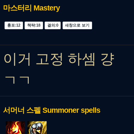
마스터리
Mastery
흉포:12
책략:18
결의:0
새창으로 보기
이거 고정 하셈 걍
ㄱㄱ
서머너 스펠
Summoner spells