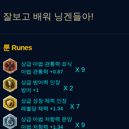
잘보고 배워 닝겐들아!
룬
Runes
상급 마법 관통력 표식
X 9
마법 관통력 +0.87
상급 방어력 인장
X 2
방어 +1
상급 성장 체력 인장
X 7
레벨당 체력 +1.34
상급 마법 저항력 문양
X 9
마법 저항력 +1.34