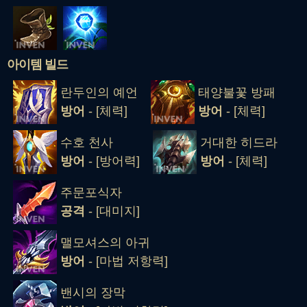
아이템 빌드
란두인의 예언
태양불꽃 방패
방어
- [체력]
방어
- [체력]
수호 천사
거대한 히드라
방어
- [방어력]
방어
- [체력]
주문포식자
공격
- [대미지]
맬모셔스의 아귀
방어
- [마법 저항력]
밴시의 장막