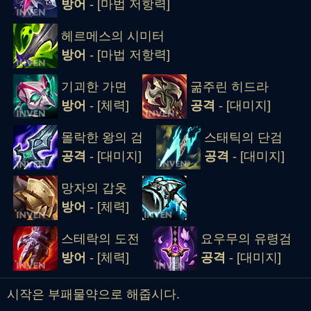
방어
- [마법 저항력]
헤르메스의 시미터
방어
- [마법 저항력]
기괴한 가면
굶주린 히드라
방어
- [체력]
공격
- [대미지]
몰락한 왕의 검
스태틱의 단검
공격
- [대미지]
공격
- [대미지]
망자의 갑옷
방어
- [체력]
스테락의 도전
요우무의 유령검
방어
- [체력]
공격
- [대미지]
시작은 부패물약으로 해줍시다.