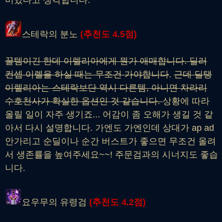
스테락의 분노
(추천도 4.5점)
꿀템이긴 한데 이렐리아에게 뭔가 애매합니다. 딜러
컨셉 이렐을 하실 때는 무조건 가야합니다
.
근데 딜탱
이렐리아는 스테락보단 역시 다른템, 아니면 차라리
수호천사가 확실한 옵션인 것 같습니다.
상황에 따라
올릴 일이 자주 생기죠... 어감이 좀 오해가 생길 것 같
아서 다시 설명합니다. 가엔도 가엔인데 상대가 ap ad
안가리고 순딜이나 순간 버스트가 좋으면 무조건 올려
서 생존률을 높여주세요~~! 주문검과의 시너지도 좋습
니다.
요우무의 유령검
(추천
도 4.2점
)