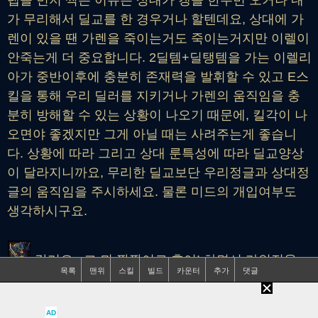
렙을 먼저 찍는 이유는 상대가 갱을 한두번 오거나 내
가 무리해서 딜교를 한 경우거나 할텐데요, 상대에 가
렌이 있을 땐 가렌을 죽이는거도 죽이는거지만 이렐이
안죽는게 더 중요합니다. 2딜템+딜탱템을 가는 이렐리
아가 중반이후에 충분히 존재력을 발휘할 수 있고 E스
킬을 통해 우리 딜러를 지키거나 가렌의 움직임을 충
분히 방해할 수 있는 상황이 나오기 때문에, 킬각이 나
오면야 좋겠지만 그게 아닐 때는 사려주는게 좋습니
다. 상황에 따라 그리고 상대 룬특성에 따라 딜교양상
이 달라지니까요, 무리한 딜교보단 우리정글과 상대정
글의 움직임을 주시하세요. 물론 미드의 개입여부도
생각하시구요.
갈리오 : 그 뭐 짤짤이로 후어! 하면서 라인전을
목록
맨위
스킬
빌드
카운터
추가
댓글
하는데요, 제 기억에 무난했던걸로 기억합니다.
AD