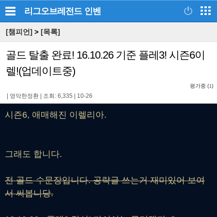
리그오브레전드
인벤
[챔피언]
>
[목록]
골드 탈출 완료! 16.10.26 기준 플레3! 시즌6이
렐!(업데이트중)
평가중 (
)
1
|
영악한정환
|
조회: 6,335
|
10-26
시즌6, 애매해진 이렐리아.
그래도 합니다.
전 골드 수문장입니다. 공략글 쓰는거 재미있어 보여
서 써봅니당.