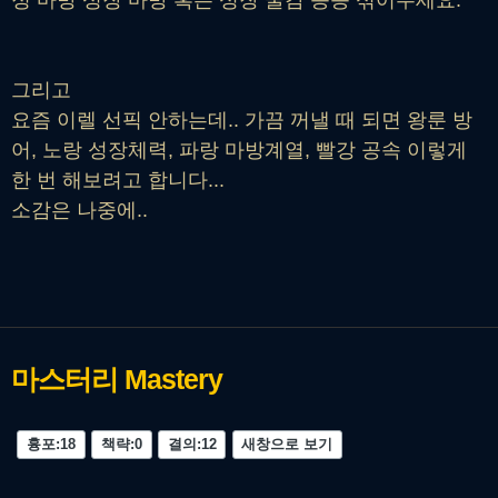
정 마방 성장 마방 혹은 성장 쿨감 등등 섞어주세요.
그리고
요즘 이렐 선픽 안하는데.. 가끔 꺼낼 때 되면 왕룬 방
어, 노랑 성장체력, 파랑 마방계열, 빨강 공속 이렇게
한 번 해보려고 합니다...
소감은 나중에..
마스터리
Mastery
흉포:18
책략:0
결의:12
새창으로 보기