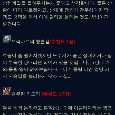
방템계열을 올려주시는게 좋다고 생각합니다. 물론 상
황에 따라 다르겠지요. 상대에 탱커가 전무하다면 막
템도 공템을 가서 아예 딜량을 올리는 것도 방법이긴
할겁니다.
드락사르의 황혼검
(추천도
1
점)
효율이 좀 떨어지겠지만 도주기가 좋은 상대이거나 탱
이 부족한 상대라면 의미가 있을 것입니다. 그런데 거
의 올릴 일이 없어보입니다
. - 이거 올릴 바엔 얼망 가
서 지속딜을 늘리는게 낫죠 사실...
굶주린 히드라
(추천도
2.5
점)
딜을 엄청 올려주고 흡혈옵션 덕에 이렐리아라는 챔프
와 시너지가 어울립니다. 게다가 구인수때문에 공속이