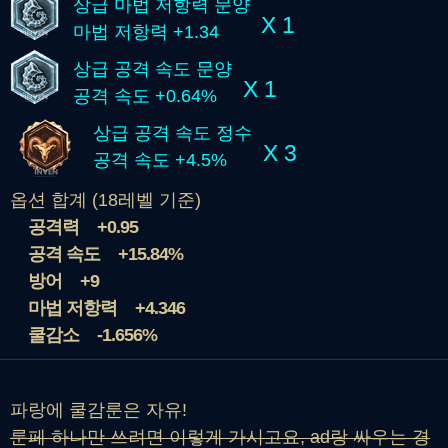
상급 마법 저항력 문양
X 1
마법 저항력 +1.34
상급 공격 속도 문양
X 1
공격 속도 +0.64%
상급 공격 속도 정수
X 3
공격 속도 +4.5%
옵션 합계 (18레벨 기준)
공격력
+0.95
공격 속도
+15.84%
방어
+9
마법 저항력
+4.346
쿨감소
-1.656%
파랑에 쿨감룬은 자유!
룬페 하나만 쓰려면 이렇게 가시고요, ad랑 싸우는 경