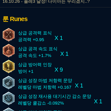
16.10.26 - 플레3 달성! 다이아는 무리겠지..?
룬
Runes
상급 공격력 표식
X 1
공격력 +0.95
상급 공격 속도 표식
X 1
공격 속도 +1.7%
상급 방어력 인장
X 9
방어 +1
상급 성장 마법 저항력 문양
X 1
레벨당 마법 저항력 +0.167
상급 성장 재사용 대기시간 감소 문양
X 1
레벨당 쿨감소 -0.092%