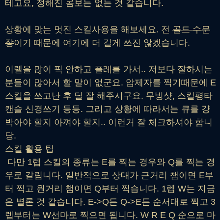
테고요, 정해진 콤보는 없는 것 같습니다.
상황에 맞는 멋진 스킬사용을 해보세요. 전
골드 수문
장
이기 때문에 여기에 더 길게 쓰진 않겠습니다.
이렐을 많이 픽 안하고 플레를 가서.. 저보다 잘하시는
분들이 많아서 할 말이 없군요. 압제자를 찍기때문에 E
스킬을 쓰고난 후 딜 잘 해주시구요. 무빙샷, 스킬평타
캔슬 신경쓰기 등등. 그리고 상황에 따라서는 큐를 걍
박아야 할지 아껴야 할지.. 이런거 잘 체크하셔야 합니
당.
스킬 활용 팁
다만 1렙 스킬의 종류는 E를 찍는 경우와 Q를 찍는 경
우로 갈립니다. 일반적으로 상대가 근거리 챔이면 E부
터 찍고 원거리 챔이면 Q부터 찍습니다. 1렙 W는 지금
은 별론 것 같습니다. E->Q든 Q->E든 순서대로 찍고 3
렙부터는 W선마로 찍으면 됩니다. W R E Q 순으로 마