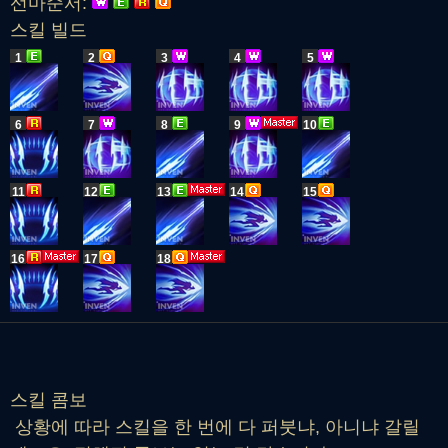
선마순서:
스킬 빌드
1
2
3
4
5
6
7
8
9
10
11
12
13
14
15
16
17
18
스킬 콤보
상황에 따라 스킬을 한 번에 다 퍼붓냐, 아니냐 갈릴