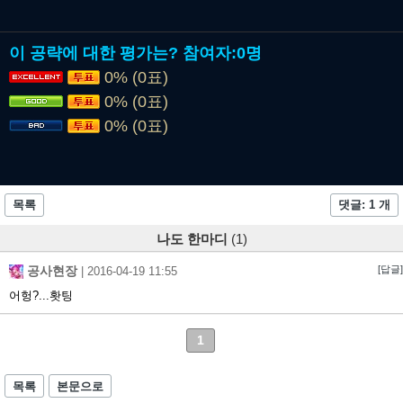
이 공략에 대한 평가는?
참여자:
0명
0% (0표)
0% (0표)
0% (0표)
목록
댓글: 1 개
나도 한마디
(1)
공사현장
[답글]
|
2016-04-19 11:55
어헝?...홧팅
1
목록
본문으로