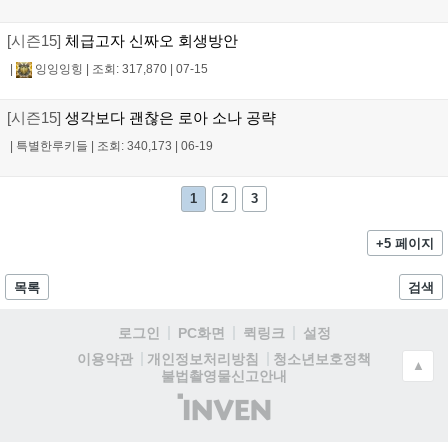
[시즌15]
체급고자 신짜오 회생방안
|
잉잉잉힝
|
조회: 317,870
|
07-15
[시즌15]
생각보다 괜찮은 로아 소나 공략
|
특별한루키들
|
조회: 340,173
|
06-19
1
2
3
+5 페이지
목록
검색
로그인
PC화면
퀵링크
설정
청소년보호정책
이용약관
개인정보처리방침
▲
불법촬영물신고안내
(주)
인
벤