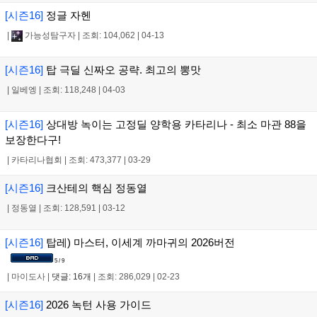
[시즌16]
정글 자헨
|
가능성탐구자
|
조회: 104,062
|
04-13
[시즌16]
탑 극딜 신짜오 공략. 최고의 뽕맛
|
일베엥
|
조회: 118,248
|
04-03
[시즌16]
상대방 녹이는 고정딜 양학용 카타리나 - 최소 마관 88을
보장한다구!
|
카타리나협회
|
조회: 473,377
|
03-29
[시즌16]
크산테의 핵심 정동열
|
정동열
|
조회: 128,591
|
03-12
[시즌16]
탑레) 마스터, 이세계 까마귀의 2026버전
5 / 9
|
마이도사
|
댓글: 16개
|
조회: 286,029
|
02-23
[시즌16]
2026 녹턴 사용 가이드