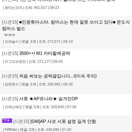
|
용타는모데
|
조회: 461,017
|
09-23
[시즌15]
■인증有마스터. 람머스는 현재 잘못 쓰이고 있다■ 문도식
람머스 빌드
평가중 (
2
)
|
모래놀이
|
댓글: 1개
|
조회: 272,871
|
09-10
[시즌15]
3500++/ M1 카타할께공략
|
리그오브영만
|
조회: 271,177
|
09-03
[시즌15]
처음 써보는 공략글입니다...!(미숙 주의)
|
임현현수
|
댓글: 1개
|
조회: 280,981
|
08-30
[시즌15]
서폿 ★AP유나라★ 숨겨진OP
|
인베는베인
|
댓글: 1개
|
조회: 329,845
|
07-26
[시즌15]
[GM]AP 샤코 서폿 설명 길게 안함
|
Fkffhfan
|
댓글: 2개
|
조회: 448,698
|
07-20