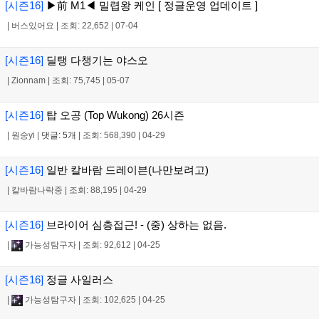
[시즌16]
▶前 M1◀ 밀렵왕 케인 [ 정글운영 업데이트 ]
|
버스있어요
|
조회: 22,652
|
07-04
[시즌16]
딜탱 다챙기는 야스오
|
Zionnam
|
조회: 75,745
|
05-07
[시즌16]
탑 오공 (Top Wukong) 26시즌
|
원숭yi
|
댓글: 5개
|
조회: 568,390
|
04-29
[시즌16]
일반 칼바람 드레이븐(나만보려고)
|
칼바람나락중
|
조회: 88,195
|
04-29
[시즌16]
브라이어 심층접근! - (중) 상하는 없음.
|
가능성탐구자
|
조회: 92,612
|
04-25
[시즌16]
정글 사일러스
|
가능성탐구자
|
조회: 102,625
|
04-25