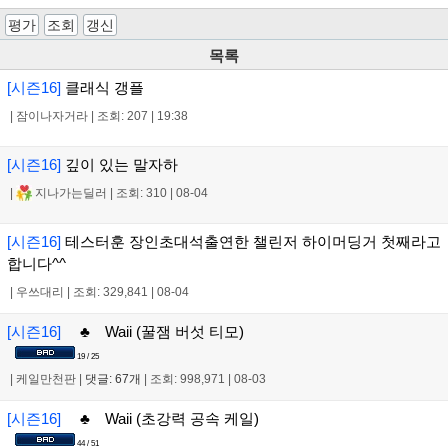
평가
조회
갱신
목록
[시즌16]
클래식 갱플
|
잠이나자거라
|
조회: 207
|
19:38
[시즌16]
깊이 있는 말자하
|
지나가는딜러
|
조회: 310
|
08-04
[시즌16]
테스터훈 장인초대석출연한 챌린저 하이머딩거 첫째라고
합니다^^
|
우쓰대리
|
조회: 329,841
|
08-04
[시즌16]
♣ Waii (꿀잼 버섯 티모)
19 / 25
|
케일만천판
|
댓글: 67개
|
조회: 998,971
|
08-03
[시즌16]
♣ Waii (초강력 공속 케일)
44 / 51