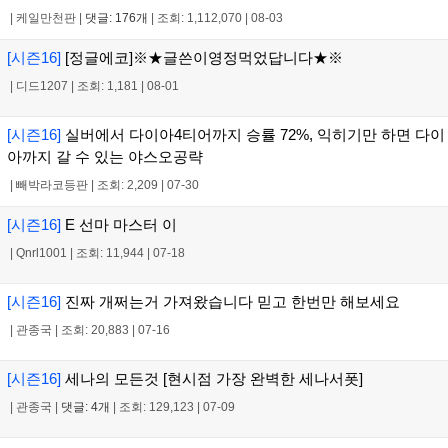
|
케일만천판
|
댓글: 176개
|
조회: 1,112,070
|
08-03
[시즌16]
[정글에코]※★글쓴이영정먹었답니다★※
|
디드1207
|
조회: 1,181
|
08-01
[시즌16]
실버에서 다이아4티어까지 승률 72%, 익히기만 하면 다이
아까지 갈 수 있는 야스오공략
|
빼박라코등판
|
조회: 2,209
|
07-30
[시즌16]
E 선마 마스터 이
|
Qnrl1001
|
조회: 11,944
|
07-18
[시즌16]
진짜 개쩌는거 가져왔습니다 믿고 한번만 해보세요
|
관종국
|
조회: 20,883
|
07-16
[시즌16]
세나의 모든것 [현시점 가장 완벽한 세나서폿]
|
관종국
|
댓글: 4개
|
조회: 129,123
|
07-09