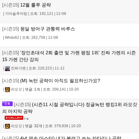
[시즌15]
12월 룰루 공략
|
가마솥추어탕
|
조회: 192,121
|
12-09
[시즌15]
원딜 방어구 관통력 바루스
|
Wndu62
|
조회: 262,758
|
12-08
[시즌15]
'장인초대석 2회 출연 및 가렌 평점 1위' 진짜 가렌의 시즌
15 가렌 간단 강의
|
진짜가렌
|
조회: 226,223
|
11-12
[시즌15]
(M) 녹턴 공략이 아직도 필요하신가요?
|
라오갓
|
댓글: 1개
|
조회: 209,141
|
10-20
[시즌15]
(시즌11 시절 공략입니다) 정글녹턴 랭킹1위 라오갓
의 마지막 공략
7 / 8
|
라오갓
|
댓글: 32개
|
조회: 379,938
|
10-20
[시즌15]
4년 연속 마스터) 내가 볼려고 쓰는 카타리나 공략