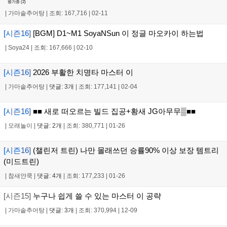
평가중 (
2
)
|
가마솥추어탕
|
조회: 167,716
|
02-11
[시즌16]
[BGM] D1~M1 SoyaNSun 이 정글 마오카이 하는법
|
Soya24
|
조회: 167,666
|
02-10
[시즌16]
2026 부활한 치명타 마스터 이
|
가마솥추어탕
|
댓글: 3개
|
조회: 177,141
|
02-04
[시즌16]
■■ 새로 떠오르는 빌드 집공+황새 JG아무무▒■■
|
모래놀이
|
댓글: 2개
|
조회: 380,771
|
01-26
[시즌16]
(챌린저 트린) 나만 몰래쓰던 승률90% 이상 보장 템트리
(미드트린)
|
참새얀쿡
|
댓글: 4개
|
조회: 177,233
|
01-26
[시즌15]
누구나 쉽게 쓸 수 있는 마스터 이 공략
|
가마솥추어탕
|
댓글: 3개
|
조회: 370,994
|
12-09