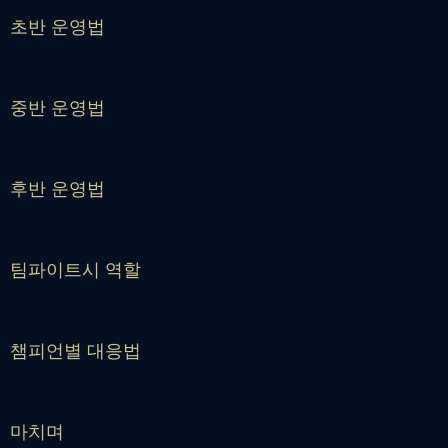
초반 운영법
중반 운영법
후반 운영법
팀파이트시 역할
챔피언별 대응법
마치며