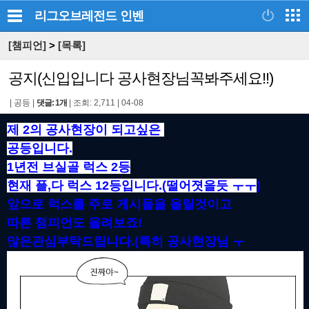
리그오브레전드
인벤
[챔피언]
>
[목록]
공지(신입입니다 공사현장님꼭봐주세요!!)
|
공등
|
댓글: 1개
|
조회: 2,711
|
04-08
제 2의 공사현장이 되고싶은
공등입니다.
1년전 브실골 럭스 2등
현재 플,다 럭스 12등입니다.(떨어졋을듯 ㅜㅜ
)
앞으로 럭스를 주로 게시물을 올릴것이고
따른 챔피언도 올려보죠!
많은관심부탁드립니다.(특히 공사현장님 ㅜ