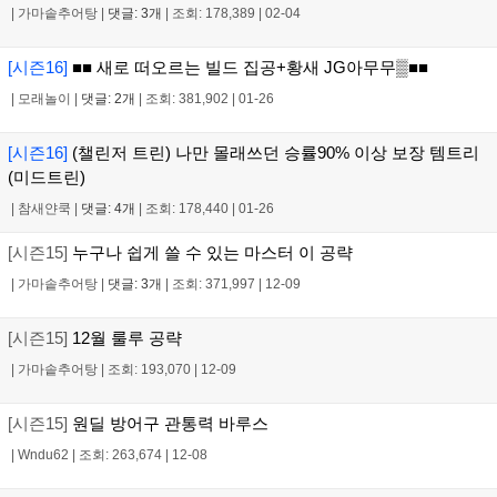
|
가마솥추어탕
|
댓글: 3개
|
조회: 178,389
|
02-04
[시즌16]
■■ 새로 떠오르는 빌드 집공+황새 JG아무무▒■■
|
모래놀이
|
댓글: 2개
|
조회: 381,902
|
01-26
[시즌16]
(챌린저 트린) 나만 몰래쓰던 승률90% 이상 보장 템트리
(미드트린)
|
참새얀쿡
|
댓글: 4개
|
조회: 178,440
|
01-26
[시즌15]
누구나 쉽게 쓸 수 있는 마스터 이 공략
|
가마솥추어탕
|
댓글: 3개
|
조회: 371,997
|
12-09
[시즌15]
12월 룰루 공략
|
가마솥추어탕
|
조회: 193,070
|
12-09
[시즌15]
원딜 방어구 관통력 바루스
|
Wndu62
|
조회: 263,674
|
12-08