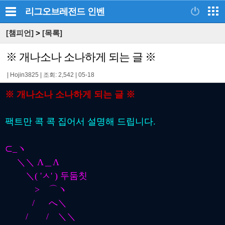
리그오브레전드
인벤
[챔피언]
>
[목록]
※ 개나소나 소나하게 되는 글 ※
|
Hojin3825
|
조회: 2,542
|
05-18
※ 개나소나 소나하게 되는 글 ※
팩트만 콕 콕 집어서 설명해 드립니다.
⊂_ヽ
＼＼ Λ＿Λ
＼( 'ㅅ' ) 두둠칫
> ⌒ヽ
/ へ＼
/ / ＼＼