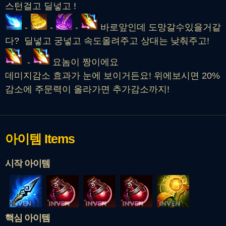
스턴걸고 딜넣고 !
-
-
-
바로앞인데 도망갈수있을거같
다? 딜넣고 궁넣고 속도올려주고 상대는 낮춰주고!
-
요놈이 짱이에요
데미지감소 효과가 눈에 보이거든요! 위에보시면 20%
감소에 주문력이 올라가면 추가감소까지!
아이템
Items
시작 아이템
핵심 아이템