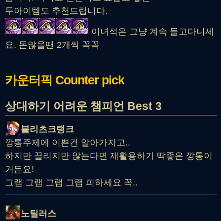
두아이템도 추천드립니다.
이녀석은 그냥 계속 들고다니세
요. 돈많을땐 2개씩 꼭꼭
카운터픽
Counter pick
상대하기 어려운 챔피언 Best 3
블리츠크랭크
깡통주제에 이쁜건 알아가지고..
하지만 끌리지만 않는다면 재활용하기 딱좋은 깡통이
거든요!
그랩 그랩 그랩 그랩 피하세요 꼭..
노틸러스