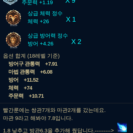
X 9
주문력 +1.19
상급 체력 정수
X 1
체력 +26
상급 방어력 정수
X 2
방어 +4.26
옵션 합계 (18레벨 기준)
방어구 관통력
+7.91
마법 관통력
+6.08
방어
+11.52
체력
+74
주문력
+10.71
빨간룬에는 쌍관7개와 마관2개를 갔는데요.
마관 9라고 해봐야 7.8입니다.
1.8 낮추고 방관6.3을 추가해 줬답니다.--------->