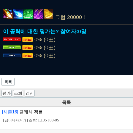
그럼 20000 !
이 공략에 대한 평가는?
참여자:
0명
0% (0표)
0% (0표)
0% (0표)
목록
평가
조회
갱신
목록
[시즌16]
클래식 갱플
|
잠이나자거라
|
조회: 1,135
|
08-05