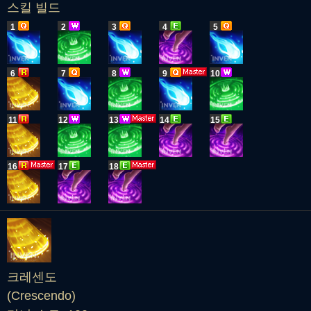
스킬 빌드
1
2
3
4
5
6
7
8
9
10
11
12
13
14
15
16
17
18
크레센도
(Crescendo)