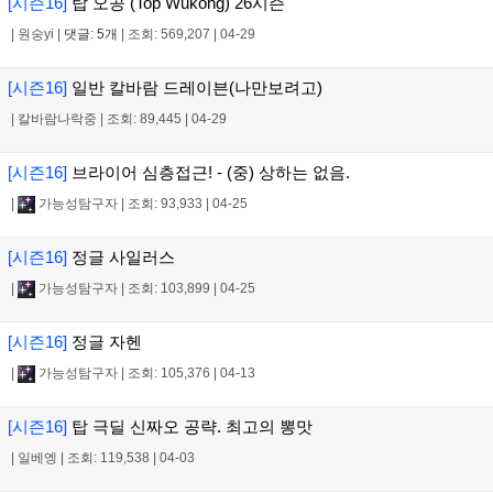
[시즌16]
탑 오공 (Top Wukong) 26시즌
|
원숭yi
|
댓글: 5개
|
조회: 569,207
|
04-29
[시즌16]
일반 칼바람 드레이븐(나만보려고)
|
칼바람나락중
|
조회: 89,445
|
04-29
[시즌16]
브라이어 심층접근! - (중) 상하는 없음.
|
가능성탐구자
|
조회: 93,933
|
04-25
[시즌16]
정글 사일러스
|
가능성탐구자
|
조회: 103,899
|
04-25
[시즌16]
정글 자헨
|
가능성탐구자
|
조회: 105,376
|
04-13
[시즌16]
탑 극딜 신짜오 공략. 최고의 뽕맛
|
일베엥
|
조회: 119,538
|
04-03