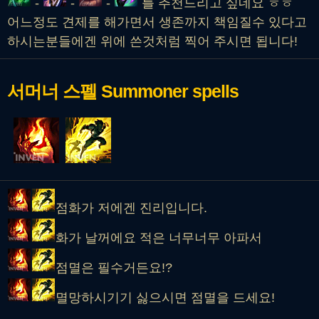
-
-
-
를 추천드리고 싶네요 ㅎㅎ
어느정도 견제를 해가면서 생존까지 책임질수 있다고
하시는분들에겐 위에 쓴것처럼 찍어 주시면 됩니다!
서머너 스펠
Summoner spells
점화가 저에겐 진리입니다.
화가 날꺼에요 적은 너무너무 아파서
점멸은 필수거든요!?
멸망하시기기 싫으시면 점멸을 드세요!