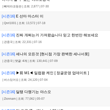
|
빼박라코등판
|
조회: 2,877
|
07-30
[시즌16]
E 선마 마스터 이
|
Qnrl1001
|
조회: 13,572
|
07-18
[시즌16]
진짜 개쩌는거 가져왔습니다 믿고 한번만 해보세요
|
관종국
|
조회: 22,331
|
07-16
[시즌16]
세나의 모든것 [현시점 가장 완벽한 세나서폿]
|
관종국
|
댓글: 4개
|
조회: 130,441
|
07-09
[시즌16]
▶前 M1◀ 밀렵왕 케인 [ 정글운영 업데이트 ]
|
버스있어요
|
조회: 24,120
|
07-04
[시즌16]
딜탱 다챙기는 야스오
|
Zionnam
|
조회: 77,062
|
05-07