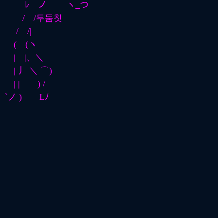
ﾚ ノ ヽ_つ
/ /두둠칫
/ /|
( (ヽ
| |、＼
| 丿 ＼ ⌒)
| | ) /
`ノ ) Lﾉ