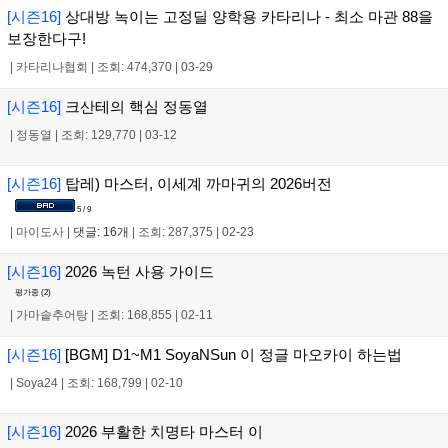
[시즌16]
상대방 녹이는 고정딜 양학용 카타리나 - 최소 마관 88을
보장한다구!
|
카타리나협회
|
조회: 474,370
|
03-29
[시즌16]
크산테의 핵심 정동열
|
정동열
|
조회: 129,770
|
03-12
[시즌16]
탑레) 마스터, 이세계 까마귀의 2026버전
5 / 9
|
마이도사
|
댓글: 16개
|
조회: 287,375
|
02-23
[시즌16]
2026 녹턴 사용 가이드
평가중 (
2
)
|
가마솥추어탕
|
조회: 168,855
|
02-11
[시즌16]
[BGM] D1~M1 SoyaNSun 이 정글 마오카이 하는법
|
Soya24
|
조회: 168,799
|
02-10
[시즌16]
2026 부활한 치명타 마스터 이