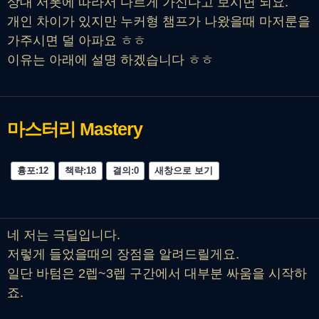
상대 서폿에 따라서 다르게 가신다고 보시면 되요.
개인 차이가 있지만 누커형 챔프가 나왔을때 마저룬을
가주시면 덜 아파요 ㅎㅎ
이유는 아래에 설명 하겠습니다 ㅎㅎ
마스터리
Mastery
흉포:12
책략:18
결의:0
새창으로 보기
네 저는 극딜입니다.
저렇게 들었을때의 장점을 알려드릴게요.
일단 바텀은 2렙~3렙 구간에서 대부분 싸움을 시작하
죠.