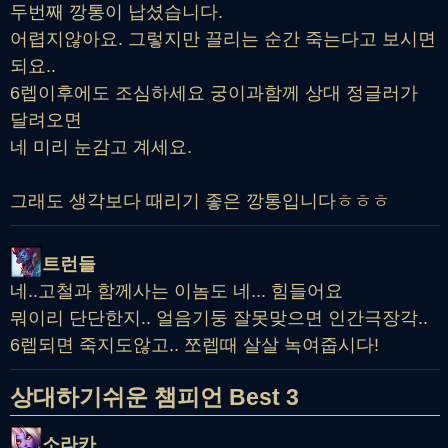
두번째 깡통이 납셨습니다.
어렵지않아요. 그렇지만 끌리는 순간 죽는다고 보시면
되요..
6렙이후에도 조심하세요 궁이과함께 상대 정글러가
달려오면
네 미리 눈감고 계세요.
그래도 생각보다 때리기 좋은 깡통입니다ㅎㅎㅎ
트런들
네..고철과 함께사는 이놈도 네... 힘들어요
뭐이리 단단한지.. 얼음기둥 잘못맞으면 인간극장각..
6렙되면 죽지도않고.. 쪼렙때 살살 녹여줍시다!
상대하기쉬운 챔피언 Best 3
소라카