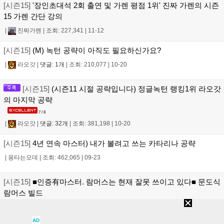
[시즌15]
'장인초대석 2회 출연 및 가렌 평점 1위' 진짜 가렌의 시즌
15 가렌 간단 강의
|
진짜가렌
|
조회: 227,341
|
11-12
[시즌15]
(M) 녹턴 공략이 아직도 필요하신가요?
|
라오갓
|
댓글: 1개
|
조회: 210,077
|
10-20
[시즌15]
(시즌11 시절 공략입니다) 정글녹턴 랭킹1위 라오갓
의 마지막 공략
7 / 8
|
라오갓
|
댓글: 32개
|
조회: 381,198
|
10-20
[시즌15]
4년 연속 마스터) 내가 볼려고 쓰는 카타리나 공략
|
용타는모데
|
조회: 462,065
|
09-23
[시즌15]
■인증有마스터. 람머스는 현재 잘못 쓰이고 있다■ 문도식
람머스 빌드
평가중 (
2
)
|
모래놀이
|
댓글: 1개
|
조회: 273,846
|
09-10
AD