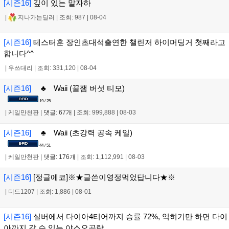
[시즌16]
깊이 있는 말자하
|
지나가는딜러
|
조회: 987
|
08-04
[시즌16]
테스터훈 장인초대석출연한 챌린저 하이머딩거 첫째라고
합니다^^
|
우쓰대리
|
조회: 331,120
|
08-04
[시즌16]
♣ Waii (꿀잼 버섯 티모)
19 / 25
|
케일만천판
|
댓글: 67개
|
조회: 999,888
|
08-03
[시즌16]
♣ Waii (초강력 공속 케일)
44 / 51
|
케일만천판
|
댓글: 176개
|
조회: 1,112,991
|
08-03
[시즌16]
[정글에코]※★글쓴이영정먹었답니다★※
|
디드1207
|
조회: 1,886
|
08-01
[시즌16]
실버에서 다이아4티어까지 승률 72%, 익히기만 하면 다이
아까지 갈 수 있는 야스오공략