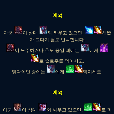
예 2)
아군
이 상대
와 싸우고 있으면,
해봤
자 그다지 딜도 안박힙니다.
이 도주하거나 추노 중일 때에는
에게
로 슬로우를 먹이시고,
맞다이인 중에는
에게
먹이세요.
예 3)
아군
이 상대
와 싸우고 있으면,
로 피