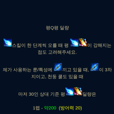
평Q평 딜량
스킬이 한 단계씩 오를 때 평
이 강해지는
점도 고려해주세요.
제가 사용하는 룬/특성에
끼고 있을 때,
이 3차
지이고, 천둥 쿨도 있을 때
마저 30인 상대 기준 평
딜량은
1렙 -
약200
(방어력 20)