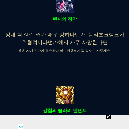
밴시의 장막
상대 팀 AP누커가 매우 강하다던가, 블리츠크랭크가
위협적이라던가해서 자주 사망한다면
혹은 자기 판단에 필요하다 싶으면 3코어 템 정도로 사주세요.
강철의 솔라리 펜던트
상대 팀에 강력한 광역 AP 딜러가 있던가, AP비중이
AD