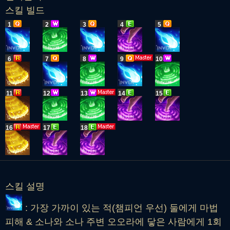
스킬 빌드
1
2
3
4
5
6
7
8
9
10
11
12
13
14
15
16
17
18
스킬 설명
: 가장 가까이 있는 적(챔피언 우선) 둘에게 마법
피해 & 소나와 소나 주변 오오라에 닿은 사람에게 1회