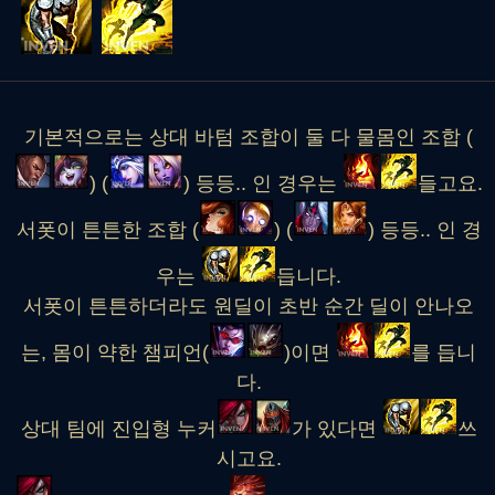
기본적으로는 상대 바텀 조합이 둘 다 물몸인 조합 (
) (
) 등등.. 인 경우는
들고요.
서폿이 튼튼한 조합 (
) (
) 등등.. 인 경
우는
듭니다.
서폿이 튼튼하더라도 원딜이 초반 순간 딜이 안나오
는, 몸이 약한 챔피언(
)이면
를 듭니
다.
상대 팀에 진입형 누커
가 있다면
쓰
시고요.