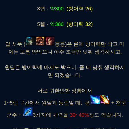
3렙 -
약300
(방어력 26)
5렙 -
약380
(방어력 32)
딜 서폿 (
등등)은 룬에 방어력만 박고 마
저는 보통 안박으니 아주 조금만 낮춰 생각하시고,
원딜은 방어력에 마저도 박으니, 좀 더 낮춰 생각하시
면 되겠습니다.
서로 귀환안한 상황에서
1~5렙 구간에서 원딜과 동렙일 때, 평
+ 천둥
군주 +
3차지에 체력을
30~40%
정도 깎습니다.