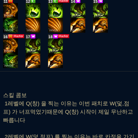
11
12
13
14
15
16
17
18
스킬 콤보
1레벨에 Q(창) 을 찍는 이유는 이번 패치로 W(덫,점
프) 가 너프먹었기때문에 Q(창) 시작이 제일 무난하고
빠릅니다
2레벨에 W(덫,점프) 를 찍는 이유는 바로 카정을 가기