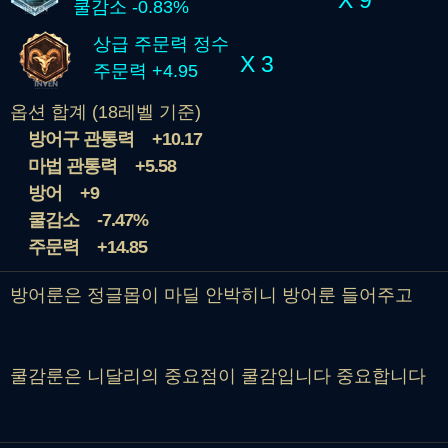
X 9
쿨감소 -0.83%
상급 주문력 정수
X 3
주문력 +4.95
옵션 합계 (18레벨 기준)
방어구 관통력
+10.17
마법 관통력
+5.58
방어
+9
쿨감소
-7.47%
주문력
+14.85
방어룬은 정글몹이 마딜 안박히니 방어룬 들어주고
쿨감룬은 니달리의 중요점이 쿨감입니다 중요합니다