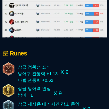
룬
Runes
상급 정확성 표식
X 9
방어구 관통력 +1.13
마법 관통력 +0.62
상급 방어력 인장
X 9
방어 +1
상급 재사용 대기시간 감소 문양