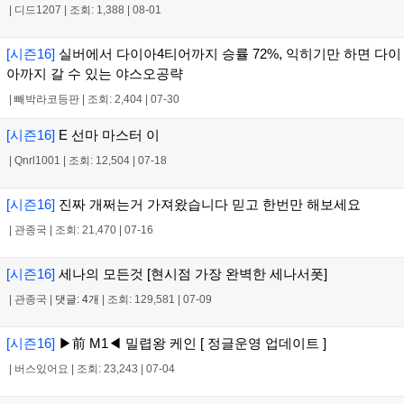
|
디드1207
|
조회: 1,388
|
08-01
[시즌16]
실버에서 다이아4티어까지 승률 72%, 익히기만 하면 다이
아까지 갈 수 있는 야스오공략
|
빼박라코등판
|
조회: 2,404
|
07-30
[시즌16]
E 선마 마스터 이
|
Qnrl1001
|
조회: 12,504
|
07-18
[시즌16]
진짜 개쩌는거 가져왔습니다 믿고 한번만 해보세요
|
관종국
|
조회: 21,470
|
07-16
[시즌16]
세나의 모든것 [현시점 가장 완벽한 세나서폿]
|
관종국
|
댓글: 4개
|
조회: 129,581
|
07-09
[시즌16]
▶前 M1◀ 밀렵왕 케인 [ 정글운영 업데이트 ]
|
버스있어요
|
조회: 23,243
|
07-04