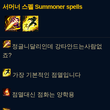
서머너 스펠
Summoner spells
정글니달리인데 강타안드는사람없
죠?
가장 기본적인 점멸입니다
점멸대신 점화는 양학용