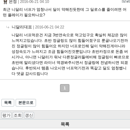
은정
[답글]
|
2016-06-21 04:10
최근 니달리 너프가 엄청나서 딜이 약해진듯한데 그 딜로스를 줄이려면 어
떤 플레이가 필요하나요?
니달리대표
|
2016-06-21 04:22
니달리 너프먹은건 지금 3번연속으로 먹고있구요 확실히 체감은 많이
느껴지고있습니다. 초반 정글링도 많이 힘들어졌구요 룬글나오기전까
진 정글링이 많이 힘들어요 하지만 너프로인해 딜이 약해진게아니라
성장속도가 느려지고 조금 힘들어진것뿐입니다 초반카정으로 돈좀 버
시거나, 아니면 니달리가 워낙 다른정글러들에비해 정글링이 빠르므로
초반에 말리셨다면 라이너 역갱봐주시면서 정글링에 전념하시면 되겠
습니다. 후반되서 템좀 나오시면 너프먹기전과 똑같고 딜도 엄청쌥니
다 댓글 감사드립니다
1
목록
본문으로
평가
조회
갱신
목록