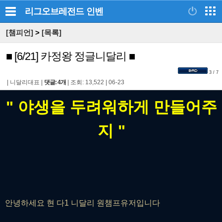
리그오브레전드
인벤
[챔피언]
>
[목록]
■ [6/21] 카정왕 정글니달리 ■
3 / 7
|
니달리대표
|
댓글: 4개
|
조회: 13,522
|
06-23
" 야생을 두려워하게 만들어주
지 "
안녕하세요 현 다1 니달리 원챔프유저입니다