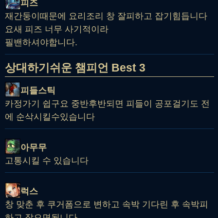
피즈
재간둥이때문에 요리조리 창 잘피하고 잡기힘듭니다
요새 피즈 너무 사기적이라
필밴하셔야합니다.
상대하기쉬운 챔피언 Best 3
피들스틱
카정가기 쉽구요 중반후반되면 피들이 공포걸기도 전
에 순삭시킬수있습니다
아무무
고통시킬 수 있습니다
럭스
창 맞춘 후 쿠거폼으로 변하고 속박 기다린 후 속박피
하고 잡으면됩니다