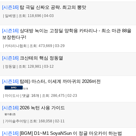
[시즌16]
탑 극딜 신짜오 공략. 최고의 뽕맛
|
일베엥
|
조회: 118,696
|
04-03
[시즌16]
상대방 녹이는 고정딜 양학용 카타리나 - 최소 마관 88을
보장한다구!
|
카타리나협회
|
조회: 473,669
|
03-29
[시즌16]
크산테의 핵심 정동열
|
정동열
|
조회: 128,981
|
03-12
[시즌16]
탑레) 마스터, 이세계 까마귀의 2026버전
5 / 9
|
마이도사
|
댓글: 16개
|
조회: 286,475
|
02-23
[시즌16]
2026 녹턴 사용 가이드
평가중 (
2
)
|
가마솥추어탕
|
조회: 168,058
|
02-11
[시즌16]
[BGM] D1~M1 SoyaNSun 이 정글 마오카이 하는법