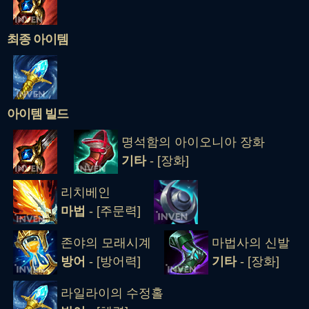
최종 아이템
아이템 빌드
명석함의 아이오니아 장화
기타
- [장화]
리치베인
마법
- [주문력]
존야의 모래시계
마법사의 신발
방어
- [방어력]
기타
- [장화]
라일라이의 수정홀