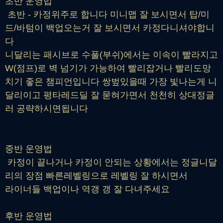
초반 운영법
초반 - 카정위주로 합니다 미니맵 잘 보시면서 탑/미
드/바텀이 백업오는거 잘 보시면서 카정다니셔야합니
다
니달리는 패시브로 수풀(부쉬)에서는 이속이 빨라지고
W(점프)로 벽 넘기가 가능하여 빨리잡거나 빨리도망
치기 좋은 챔피언입니다 쌍벞있을때 가장 빛나는게 니
달리이고 평타레드딜 잘 묻혀가면서 천천히 상대정글
러 공략하시면됩니다
중반 운영법
카정이 끝나거나 카정이 안되는 상황에서는 정글니달
리의 장점 빠른레벨링으로 레벨링 잘 하시면서
라이너들 백업이나 역갱 갱 잘 다녀주세요
후반 운영법