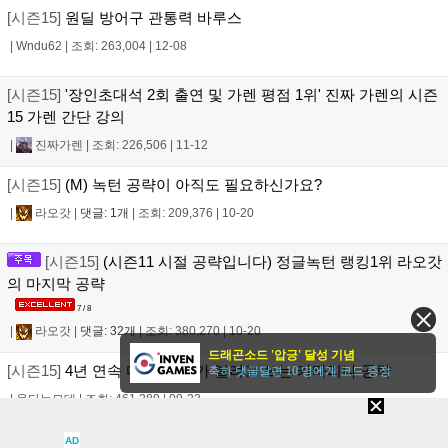
[시즌15]
원딜 방어구 관통력 바루스
|
Wndu62
|
조회: 263,004
|
12-08
[시즌15]
'장인초대석 2회 출연 및 가렌 평점 1위' 진짜 가렌의 시즌
15 가렌 간단 강의
|
진짜가렌
|
조회: 226,506
|
11-12
[시즌15]
(M) 녹턴 공략이 아직도 필요하신가요?
|
라오갓
|
댓글: 1개
|
조회: 209,376
|
10-20
[시즌15]
(시즌11 시절 공략입니다) 정글녹턴 랭킹1위 라오갓
의 마지막 공략
7 / 8
|
라오갓
|
댓글: 32개
|
조회: 380,270
|
10-20
드래곤소드 '압긍' 달성 기념
[시즌15]
4년 연속 마스터) 내가 볼려고 쓰는 카타리나 공략
축하 댓글달면 10 명에게 코드 증정
|
용타는모데
|
조회: 461,289
|
09-23
AD
[시즌15]
■인증有마스터. 람머스는 현재 잘못 쓰이고 있다■ 문도식