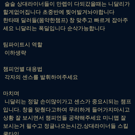
슬슬 상대라이너들이 만렙이 다되갔을때는 니달리가
할게없어집니다 초중반에 찢어발겨놔야합니다
한타때 딜러들(몸약한챔프) 창 맞추고 빠르게 잡아주
세요 니달리는 폭딜입니다 순삭가능합니다
팀파이트시 역할
이하생략
챔피언별 대응법
각자의 센스를 발휘하여주세요
마치며
니달리는 정말 손이많이가고 센스가 중요시되는 챔프
입니다. 창을 맞췄다고하여 무리하게 들어가지마시고
상황 잘 보시면서 챔피언들 공략해주세요 미니맵 잘
보시는거 필수고 정글나오는시간,상대라이너들 스킬
쿨타임