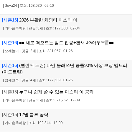
|
Soya24
|
조회: 168,030
|
02-10
[시즌16]
2026 부활한 치명타 마스터 이
|
가마솥추어탕
|
댓글: 3개
|
조회: 177,533
|
02-04
[시즌16]
■■ 새로 떠오르는 빌드 집공+황새 JG아무무▒■■
|
모래놀이
|
댓글: 2개
|
조회: 381,067
|
01-26
[시즌16]
(챌린저 트린) 나만 몰래쓰던 승률90% 이상 보장 템트리
(미드트린)
|
참새얀쿡
|
댓글: 4개
|
조회: 177,609
|
01-26
[시즌15]
누구나 쉽게 쓸 수 있는 마스터 이 공략
|
가마솥추어탕
|
댓글: 3개
|
조회: 371,252
|
12-09
[시즌15]
12월 룰루 공략
|
가마솥추어탕
|
조회: 192,344
|
12-09