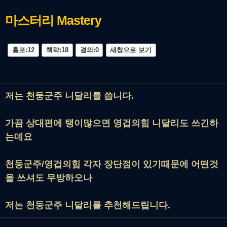
마스터리
Mastery
흉포:12
책략:18
결의:0
새창으로 보기
저는 천둥군주 니달리를 씁니다.
가끔 상대편에 탱이많으면 영겁의힘 니달리도 쓰긴하
는데요
천둥군주/영겁의힘 각자 장단점이 있기때문에 어떤것
을 쓰셔도 무방하오나
저는 천둥군주 니달리를 추천해드립니다.