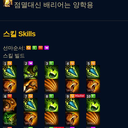
점멸대신 배리어는 양학용
스킬
Skills
선마순서:
스킬 빌드
1
2
3
4
5
6
7
8
9
10