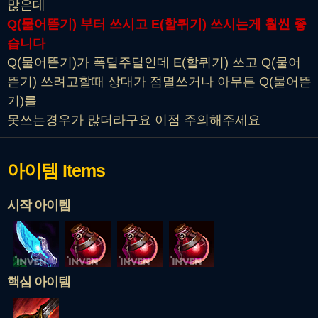
많은데
Q(물어뜯기) 부터 쓰시고 E(할퀴기) 쓰시는게 훨씬 좋
습니다
Q(물어뜯기)가 폭딜주딜인데 E(할퀴기) 쓰고 Q(물어
뜯기) 쓰려고할때 상대가 점멸쓰거나 아무튼 Q(물어뜯
기)를
못쓰는경우가 많더라구요 이점 주의해주세요
아이템
Items
시작 아이템
핵심 아이템