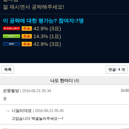
잘 재시면서 공략해주세요!
이 공략에 대한 평가는?
참여자:
7명
42.9% (3표)
14.3% (1표)
42.9% (3표)
목록
댓글: 4 개
나도 한마디
(4)
은똥삘방
[답글]
|
2016-06-21 05:34
굿
니달리대표
|
2016-06-21 05:45
고맙습니다 엑셀눌러주세요~~!