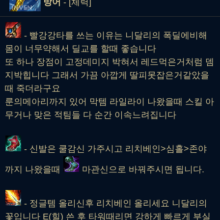
방어
- [체력]
- 빨강강타를 쓰는 이유는 니달리의 폭딜에비해
몸이 너무약해서 딜교를 할때 좋습니다
또 하나 장점이 고정데미지 박혀서 레드먹은거처럼 뎀
지박힙니다 그래서 가끔 아깝게 딸피못잡은거같았을
때 죽더라구요
룬의메아리까지 있어 막템 라일라이 나왔을때 스킬 아
무거나 맞은 적팀들 다 순간 이속느려집니다
- 신발은 쿨감신 가주시고 리치베인>심홀>존야
까지 나왔을때
마관신으로 바꿔주시면 됩니다.
- 정글템 올리신후 리치베인 올리세요 니달리의
꽃입니다 E(힐) 쓴 후 타워때리면 강하게 빠르게 부실