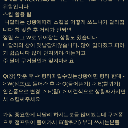
위함입니다
스킬 활용 팁
니달리는 상황에따라 스킬을 어떻게 쓰느냐가 달라집
니다 창 맞춘 후 거리가 안되면
점멸 쓰고 W로 뛰어잡는 상황도 있습니다
니달리의 창이 옛날같지않습니다. 많이 얇아졌고 피하
기 쉽습니다 많이 던져봐야 아는거고
주 딜이 쿠거딜인거 잊지마세요
Q(창) 맞춘 후 -> 평타때릴수있는상황이면 평타 한대 -
> W(점프)로 들어간 후 -> Q(물어뜯기) -> E(할퀴기)
인간폼으로 변경 -> E(힐) -> 이런식으로 상황봐가시면
서 스킬써주세요
가장 중요한게 니달리 하시는분들 많이봤는데 쿠거폼
으로 점프뛰어 들어가서 E(할퀴기) 부터 쓰시는분들