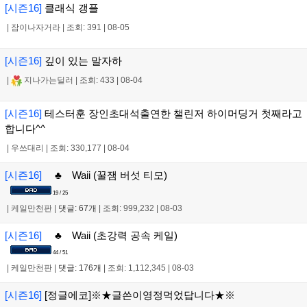
[시즌16]
클래식 갱플
|
잠이나자거라
|
조회: 391
|
08-05
[시즌16]
깊이 있는 말자하
|
지나가는딜러
|
조회: 433
|
08-04
[시즌16]
테스터훈 장인초대석출연한 챌린저 하이머딩거 첫째라고
합니다^^
|
우쓰대리
|
조회: 330,177
|
08-04
[시즌16]
♣ Waii (꿀잼 버섯 티모)
19 / 25
|
케일만천판
|
댓글: 67개
|
조회: 999,232
|
08-03
[시즌16]
♣ Waii (초강력 공속 케일)
44 / 51
|
케일만천판
|
댓글: 176개
|
조회: 1,112,345
|
08-03
[시즌16]
[정글에코]※★글쓴이영정먹었답니다★※