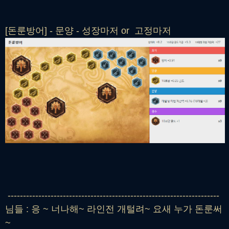
[돈룬방어] - 문양 - 성장마저 or 고정마저
---------------------------------------------------------------------
님들 : 응 ~ 너나해~ 라인전 개털려~ 요새 누가 돈룬써
~