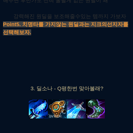
해주면 후반가도 전혀 꿀릴게 없는 원딜이 돼
강력해진 원딜을 보조해줄수있는 템까지 가보자
Point5. 치명타를 가지않는 원딜과는 지크의선지자를
선택해보자.
3. 딜소나 - Q평한번 맞아볼래?