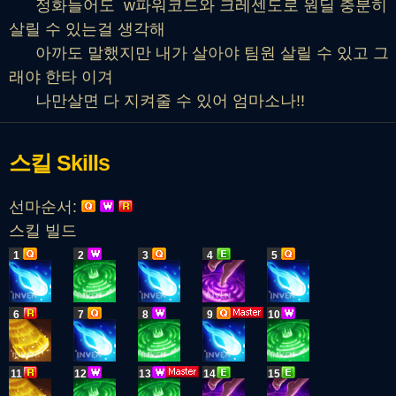
정화들어도 w파워코드와 크레센도로 원딜 충분히
살릴 수 있는걸 생각해
아까도 말했지만 내가 살아야 팀원 살릴 수 있고 그
래야 한타 이겨
나만살면 다 지켜줄 수 있어 엄마소나!!
스킬
Skills
선마순서:
스킬 빌드
1
2
3
4
5
6
7
8
9
10
11
12
13
14
15