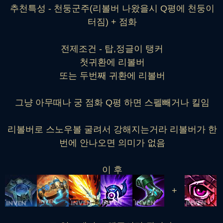
추천특성 - 천둥군주(리볼버 나왔을시 Q평에 천둥이
터짐) + 점화
전제조건 - 탑,정글이 탱커
첫귀환에 리볼버
또는 두번째 귀환에 리볼버
그냥 아무때나 궁 점화 Q평 하면 스펠빼거나 킬임
리볼버로 스노우볼 굴려서 강해지는거라 리볼버가 한
번에 안나오면 의미가 없음
이 후
+