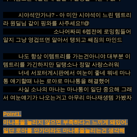
시야석안가냐? - 아 미안 시야석이 느린 템트리
라 원딜님 같이 핑와를 사주세요!!@
소나어짜피 6렙전에 로밍힘들어
알지 그냥 영겁뜨면 알아서 탱되고 쌔짐의 마인드
나도 항상 이템트리를 가는건아니야 대부분 이
템트리를 가긴하지만 딜탱소나 정말 사랑스러워
너네 서포터게시판에서 여눈이 좋네 뭐네 마나
통 얘기할때 나는 로아로 마나통을 해결했어
사실 소나의 마나는 마나통이 일단 중요해 그래
서 여눈얘기가 나오는거고 아무리 마나재생템 가봤자
Point1.
마나통을 늘리지 않으면 부족하다고 느끼게 돼있어.
일단 로아를 안가더라도 마나통을늘리는건 생각해