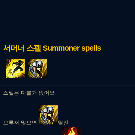
서머너 스펠
Summoner spells
스펠은 다를거 없어요
브루저 많으면
탈진