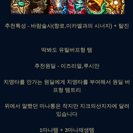
추천특성 - 바람술사(향로,미카엘과의 시너지) + 탈진
딱봐도 유틸버프형 템
추천원딜 - 이즈리얼,루시안
치명타를 안가는 원딜에게 치명타를 부여해서 원딜 버
프형 템트리
위에서 말했던 마나통은 작지만 지크의선지자에 달려
있습니다
1마나템 + 3마나재생템