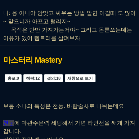
나: 응 아니야 안맞고 싸우는 방법 알면 이길때 도 많아
~ 맞으니까 아프고 털리지~
목적은 반반 가져가는거야~ 그리고 돈룬쓰는데는
이유가 있어 템트리를 살펴보자
마스터리
Mastery
흉포:0
책략:12
결의:18
새창으로 보기
보통 소나의 특성은 천둥. 바람술사로 나뉘는데요
천둥
에 마관주문력 세팅해서 가면 라인전을 쌔게 가져
갑니다.