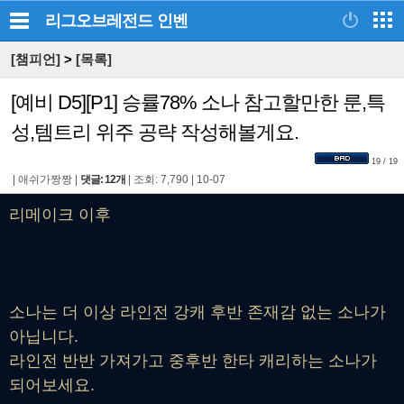
리그오브레전드
인벤
[챔피언]
>
[목록]
[예비 D5][P1] 승률78% 소나 참고할만한 룬,특
성,템트리 위주 공략 작성해볼게요.
19 / 19
|
애쉬가짱짱
|
댓글: 12개
|
조회: 7,790
|
10-07
리메이크 이후
소나는 더 이상 라인전 강캐 후반 존재감 없는 소나가
아닙니다.
라인전 반반 가져가고 중후반 한타 캐리하는 소나가
되어보세요.