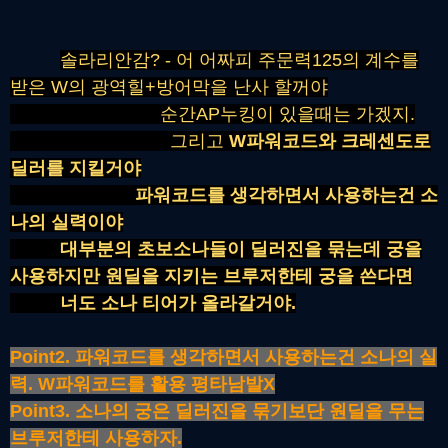
솔라리안감? - 어 어짜피 주문력125의 계수를
받은 W의 광역힐+방어막을 난사 할꺼야
순간AP누킹이 있을때는 가겠지.
그리고
W파워코드와 크레센도로
딜러를 지킬거야
파워코드를 생각하면서 사용하는건 소
나의 실력이야
대부분의 초보소나들이 딜러진을 묶는데 궁을
사용하지만 원딜을 지키는 브루저한테 궁을 쓴다면
너도 소나 티어가 올라갈거야.
Point2. 파워코드를 생각하면서 사용하는건 소나의 실
력. W파워코드를 활용 평타남발X
Point3. 소나의 궁은 딜러진을 묶기보단 원딜을 무는
브루저한테 사용하자.