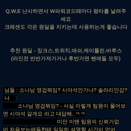
Q,W,E 난사하면서 W파워코드때마다 평타를 날려주
세요
크레센도 각은 원딜을 지키는데 사용하는게 좋습니다
추천 원딜 - 징크스,트위치,애쉬,케이틀린,바루스
(라인전 반반가져가거나 후반가면 쌘애들 모두)
님들 : 소나님 영겁뭐임? 시야석안가냐? 솔라리안감?
나 :
소나님 영겁뭐임? - 사실 이렇게 팀원이 물어보
면 시야석 갈게요 라고 대답해..ㅋㅋ
미안 이땐 팀원의 신뢰가없
어 처음보는애들한테 일일히 설명할 시간이 없어