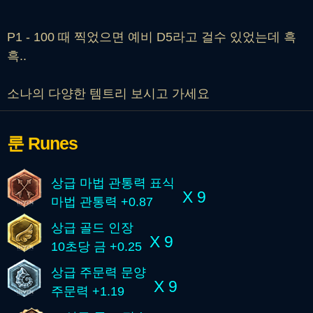
P1 - 100 때 찍었으면 예비 D5라고 걸수 있었는데 흑
흑..
소나의 다양한 템트리 보시고 가세요
룬
Runes
상급 마법 관통력 표식
X 9
마법 관통력 +0.87
상급 골드 인장
X 9
10초당 금 +0.25
상급 주문력 문양
X 9
주문력 +1.19