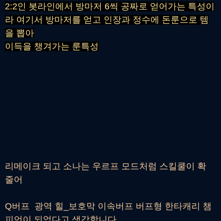
2:2인 봇라인에서 방마저 6씩 공짜로 얻어가는 특성이
라 여기서 방마저를 얻고 인장과 정수에 돈룬으로 템
을 뽑아
이득을 챙겨가는 룬특성
리메이크 되고 소나는 우르프 모드처럼 스킬쿨이 확
줄어
Q버프 광역 힐_보호막 이속버프 버프형 한타캐리 챔
피언이 되었다고 생각합니다.