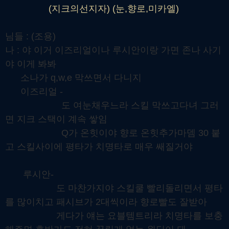
(지크의선지자) (눈,향로,미카엘)
님들 : (조용)
나 : 야 이거 이즈리얼이나 루시안이랑 가면 존나 사기
야 이게 봐봐
소나가 q,w,e 막쓰면서 다니지
이즈리얼 -
도 여눈채우느라 스킬 막쓰고다녀 그러
면 지크 스택이 계속 쌓임
Q가 온힛이야 향로 온힛추가마뎀 30 붙
고 스킬사이에 평타가 치명타로 매우 쌔질거야
루시안-
도 마찬가지야 스킬쿨 빨리돌리면서 평타
를 많이치고 패시브가 2대씩이라 향로빨도 잘받아
게다가 얘는 요블템트리라 치명타를 보충