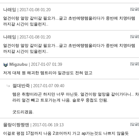
나래잉
[답글]
|
2017-01-08 01:20
얼건이랑 얼망 같이갈 필요가...글고 초반에탱템올리다가 중반에 치명타템
까지갈 시간이 있을런지..
나래잉
[답글]
|
2017-01-08 01:20
얼건이랑 얼망 같이갈 필요가...글고 초반에탱템올리다가 중반에 치명타템
까지갈 시간이 있을런지..
Migzubu
[답글]
|
2017-01-07 01:39
저게 대체 뭔 해괴한 템트리야 일관성도 전혀 없고
절대반죽
|
2017-01-07 09:40
템은 취향이라곤 하지만 너무 아닌듯. 얼건이랑 얼망을 같이가다니.. 차
라리 얼건 빼고 트포가는게 나음. 슬로우 중첩도 안됨.
굿드리겠음.
몰랑이짱짱맨
[답글]
|
2017-01-06 19:13
이걸로 평점 17점까지 나옴 2코어까지 가고 ap가는것도 나쁘지 않을듯