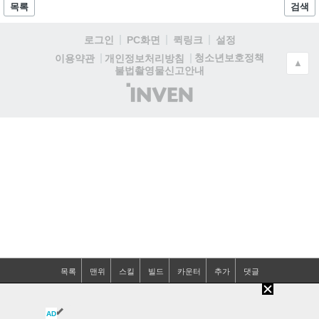
목록
검색
로그인
PC화면
퀵링크
설정
청소년보호정책
이용약관
개인정보처리방침
▲
불법촬영물신고안내
(주)
인
벤
목록
맨위
스킬
빌드
카운터
추가
댓글
AD