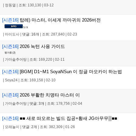
|
정동열
|
조회: 130,130
|
03-12
[시즌16]
탑레) 마스터, 이세계 까마귀의 2026버전
5 / 9
|
마이도사
|
댓글: 16개
|
조회: 287,840
|
02-23
[시즌16]
2026 녹턴 사용 가이드
평가중 (
2
)
|
가마솥추어탕
|
조회: 169,220
|
02-11
[시즌16]
[BGM] D1~M1 SoyaNSun 이 정글 마오카이 하는법
|
Soya24
|
조회: 169,158
|
02-10
[시즌16]
2026 부활한 치명타 마스터 이
|
가마솥추어탕
|
댓글: 3개
|
조회: 178,756
|
02-04
[시즌16]
■■ 새로 떠오르는 빌드 집공+황새 JG아무무▒■■
|
모래놀이
|
댓글: 2개
|
조회: 382,309
|
01-26