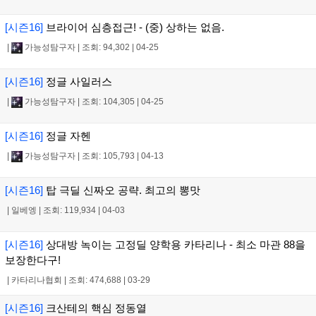
[시즌16]
브라이어 심층접근! - (중) 상하는 없음.
|
가능성탐구자
|
조회: 94,302
|
04-25
[시즌16]
정글 사일러스
|
가능성탐구자
|
조회: 104,305
|
04-25
[시즌16]
정글 자헨
|
가능성탐구자
|
조회: 105,793
|
04-13
[시즌16]
탑 극딜 신짜오 공략. 최고의 뽕맛
|
일베엥
|
조회: 119,934
|
04-03
[시즌16]
상대방 녹이는 고정딜 양학용 카타리나 - 최소 마관 88을
보장한다구!
|
카타리나협회
|
조회: 474,688
|
03-29
[시즌16]
크산테의 핵심 정동열