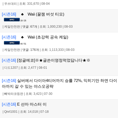
|
우쓰대리
|
조회: 331,670
|
08-04
[시즌16]
♣ Waii (꿀잼 버섯 티모)
19 / 25
|
케일만천판
|
댓글: 67개
|
조회: 1,000,230
|
08-03
[시즌16]
♣ Waii (초강력 공속 케일)
44 / 51
|
케일만천판
|
댓글: 176개
|
조회: 1,113,333
|
08-03
[시즌16]
[정글에코]※★글쓴이영정먹었답니다★※
|
디드1207
|
조회: 2,477
|
08-01
[시즌16]
실버에서 다이아4티어까지 승률 72%, 익히기만 하면 다이
아까지 갈 수 있는 야스오공략
|
빼박라코등판
|
조회: 3,423
|
07-30
[시즌16]
E 선마 마스터 이
|
Qnrl1001
|
조회: 14,018
|
07-18