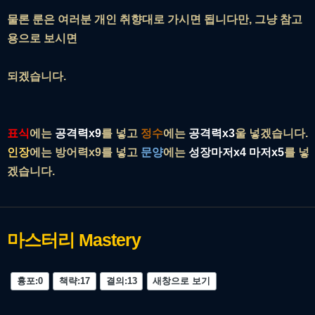
물론 룬은 여러분 개인 취향대로 가시면 됩니다만, 그냥 참고
용으로 보시면
되겠습니다.
표식
에는
공격력x9
를 넣고
정수
에는
공격력x3
울 넣겠습니다.
인장
에는 방어력x9를 넣고
문양
에는
성장마저x4 마저x5
를 넣
겠습니다.
마스터리
Mastery
흉포:0
책략:17
결의:13
새창으로 보기