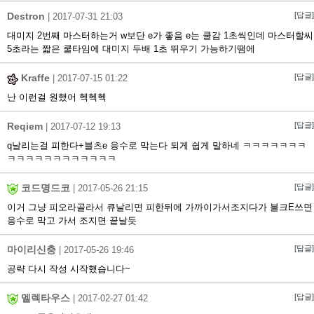
Destron
[답글]
|
2017-07-31 21:03
대미지 2번째 마스터하는거 w보단 e가 좋음 e는 쿨감 1초씩인데 마스터할씨
5초라는 짧은 쿨타임에 대미지 두배 1초 뛰우기 가능하기땜에
Kraffe
[답글]
|
2017-07-15 01:22
난 이런걸 원했어 헥헥헥
Reqiem
[답글]
|
2017-07-12 19:13
q날리는걸 피한다+블츠e 응수로 막는다 되게 쉽게 말하네 ㅋㅋㅋㅋㅋㅋㅋ
ㅋㅋㅋㅋㅋㅋㅋㅋㅋㅋㅋㅋ
코드명드코
[답글]
|
2017-05-26 21:15
이거 그냥 피오라골라서 큐날리면 피한뒤에 가까이가서조지다가 블크E쓰면
응수로 막고 가서 조지면 끝날듯
마이리신충
[답글]
|
2017-05-26 19:46
공략 다시 작성 시작했습니다~
멜렉타우스
[답글]
|
2017-02-27 01:42