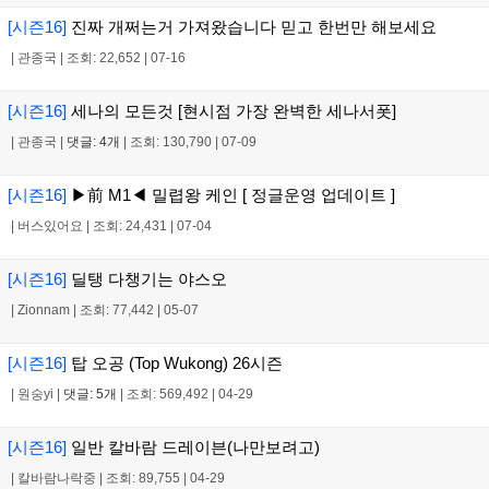
[시즌16]
진짜 개쩌는거 가져왔습니다 믿고 한번만 해보세요
|
관종국
|
조회: 22,652
|
07-16
[시즌16]
세나의 모든것 [현시점 가장 완벽한 세나서폿]
|
관종국
|
댓글: 4개
|
조회: 130,790
|
07-09
[시즌16]
▶前 M1◀ 밀렵왕 케인 [ 정글운영 업데이트 ]
|
버스있어요
|
조회: 24,431
|
07-04
[시즌16]
딜탱 다챙기는 야스오
|
Zionnam
|
조회: 77,442
|
05-07
[시즌16]
탑 오공 (Top Wukong) 26시즌
|
원숭yi
|
댓글: 5개
|
조회: 569,492
|
04-29
[시즌16]
일반 칼바람 드레이븐(나만보려고)
|
칼바람나락중
|
조회: 89,755
|
04-29