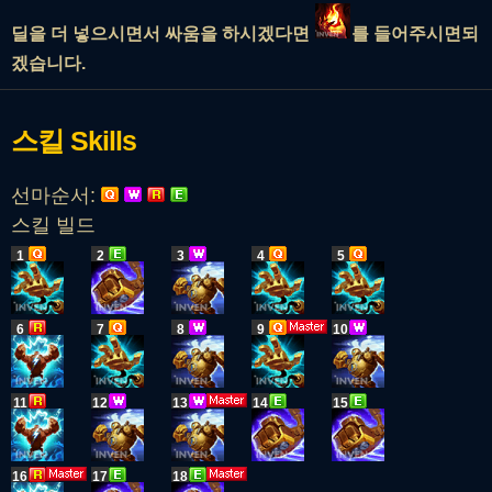
딜을 더 넣으시면서 싸움을 하시겠다면
를 들어주시면
되
겠습니다.
스킬
Skills
선마순서:
스킬 빌드
1
2
3
4
5
6
7
8
9
10
11
12
13
14
15
16
17
18