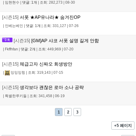
|
임현현수
|
댓글: 1개
|
조회: 282,273
|
08-30
[시즌15]
서폿 ★AP유나라★ 숨겨진OP
|
인베는베인
|
댓글: 1개
|
조회: 331,127
|
07-26
[시즌15]
[GM]AP 샤코 서폿 설명 길게 안함
|
Fkffhfan
|
댓글: 2개
|
조회: 449,969
|
07-20
[시즌15]
체급고자 신짜오 회생방안
|
잉잉잉힝
|
조회: 319,143
|
07-15
[시즌15]
생각보다 괜찮은 로아 소나 공략
|
특별한루키들
|
조회: 341,458
|
06-19
1
2
3
+5 페이지