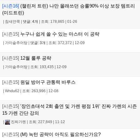
[시즌16]
(챌린저 트린) 나만 몰래쓰던 승률90% 이상 보장 템트리
(미드트린)
|
참새얀쿡
|
댓글: 4개
|
조회: 178,865
|
01-26
[시즌15]
누구나 쉽게 쓸 수 있는 마스터 이 공략
|
가마솥추어탕
|
댓글: 3개
|
조회: 372,372
|
12-09
[시즌15]
12월 룰루 공략
|
가마솥추어탕
|
조회: 193,435
|
12-09
[시즌15]
원딜 방어구 관통력 바루스
|
Wndu62
|
조회: 263,996
|
12-08
[시즌15]
'장인초대석 2회 출연 및 가렌 평점 1위' 진짜 가렌의 시즌
15 가렌 간단 강의
|
진짜가렌
|
조회: 227,849
|
11-12
[시즌15]
(M) 녹턴 공략이 아직도 필요하신가요?