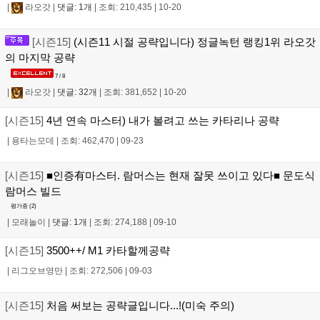
|
라오갓
|
댓글: 1개
|
조회: 210,435
|
10-20
[시즌15]
(시즌11 시절 공략입니다) 정글녹턴 랭킹1위 라오갓
의 마지막 공략
7 / 8
|
라오갓
|
댓글: 32개
|
조회: 381,652
|
10-20
[시즌15]
4년 연속 마스터) 내가 볼려고 쓰는 카타리나 공략
|
용타는모데
|
조회: 462,470
|
09-23
[시즌15]
■인증有마스터. 람머스는 현재 잘못 쓰이고 있다■ 문도식
람머스 빌드
평가중 (
2
)
|
모래놀이
|
댓글: 1개
|
조회: 274,188
|
09-10
[시즌15]
3500++/ M1 카타할께공략
|
리그오브영만
|
조회: 272,506
|
09-03
[시즌15]
처음 써보는 공략글입니다...!(미숙 주의)