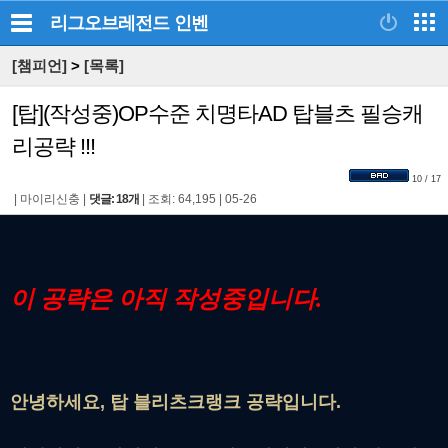
리그오브레전드
인벤
[챔피언]
>
[목록]
[탑](작성중)OP수준 치명타AD 탑블츠 필승캐
리공략 !!!
10 / 17
|
마이리신충
|
댓글: 18개
|
조회: 64,195
|
05-26
이 공략은 아직 작성중입니다.
안녕하세요, 탑 블리츠크랭크 공략입니다.