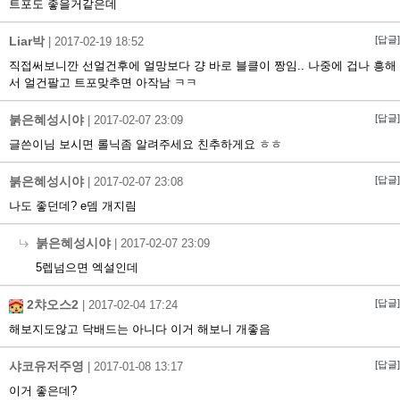
트포도 좋을거같은데
Liar박
[답글]
|
2017-02-19 18:52
직접써보니깐 선얼건후에 얼망보다 걍 바로 블클이 짱임.. 나중에 겁나 흥해
서 얼건팔고 트포맞추면 아작남 ㅋㅋ
붉은혜성시야
[답글]
|
2017-02-07 23:09
글쓴이님 보시면 롤닉좀 알려주세요 친추하게요 ㅎㅎ
붉은혜성시야
[답글]
|
2017-02-07 23:08
나도 좋던데? e뎀 개지림
붉은혜성시야
|
2017-02-07 23:09
5렙넘으면 엑설인데
2챠오스2
[답글]
|
2017-02-04 17:24
해보지도않고 닥배드는 아니다 이거 해보니 개좋음
샤코유저주영
[답글]
|
2017-01-08 13:17
이거 좋은데?