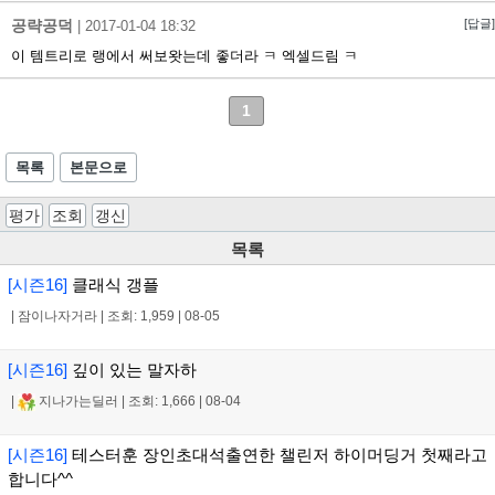
공략공덕
[답글]
|
2017-01-04 18:32
이 템트리로 랭에서 써보왓는데 좋더라 ㅋ 엑셀드림 ㅋ
1
목록
본문으로
평가
조회
갱신
목록
[시즌16]
클래식 갱플
|
잠이나자거라
|
조회: 1,959
|
08-05
[시즌16]
깊이 있는 말자하
|
지나가는딜러
|
조회: 1,666
|
08-04
[시즌16]
테스터훈 장인초대석출연한 챌린저 하이머딩거 첫째라고
합니다^^