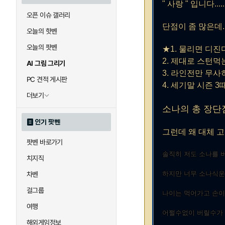
" 사랑 " 입니다......
오픈 이슈 갤러리
단점이 좀 많은데.
오늘의 핫벤
오늘의 팟벤
★1. 물리면 디진
2. 제대로 스턴먹
AI 그림 그리기
3. 라인전만 무사
PC 견적 게시판
4. 세기말 시즌 
더보기
소나의 총 장단
인기 팟벤
그런데 왜 대체 고인
팟벤 바로가기
솔직히 저도 소나를 
치지직
하지만 너무 소나식운
차벤
걸그룹
나이는 먹어가고 손이 x
여행
어쩔수없이 버릴수가 
해외게임정보