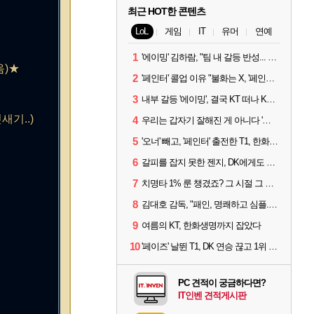
최근 HOT한 콘텐츠
LoL
게임
IT
유머
연예
1
'에이밍' 김하람, "팀 내 갈등 반성... 끝까지 뛰고 싶었다"
음)★
2
'페인터' 콜업 이유 "불화는 X, '페인터'는 부족한 콜을 채워줄 선수"
3
내부 갈등 '에이밍', 결국 KT 떠나 KRX로...'지우'와 트레이드
새기..)
4
우리는 갑자기 잘해진 게 아니다 '씨맥' 김대호 감독의 자신감
5
'오너' 빼고, '페인터' 출전한 T1, 한화생명에 패배
6
갈피를 잡지 못한 젠지, DK에게도 0:2 패배
7
치명타 1% 룬 챙겼죠? 그 시절 그 감성 '롤 클래식' 30일 출시
8
김대호 감독, "패인, 명쾌하고 심플...다시 힘낼 수 있어"
9
여름의 KT, 한화생명까지 잡았다
10
'페이즈' 날뛴 T1, DK 연승 끊고 1위 지켜
PC 견적이 궁금하다면?
IT인벤 견적게시판