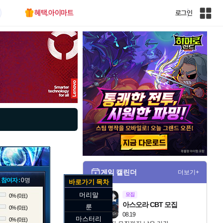
혜택.아이마트
로그인
인
벤
전
체
사
이
트
맵
게임 캘린더
더보기+
 참여자 :
0명
바로가기 목차
머리말
모집
0% (0표)
아스오라 CBT 모집
룬
0% (0표)
08.19
마스터리
0% (0표)