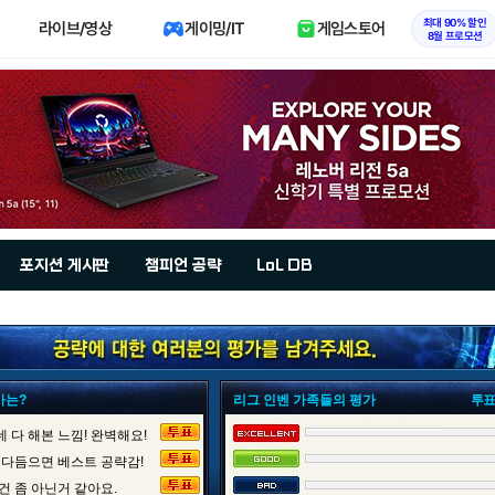
최대 90% 할인
라이브/영상
게이밍/IT
게임스토어
8월 프로모션
포지션 게시판
챔피언 공략
LoL DB
가는?
리그 인벤 가족들의 평가
투표
 다 해본 느낌! 완벽해요!
 다듬으면 베스트 공략감!
건 좀 아닌거 같아요.