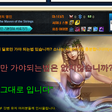
현의 명인
0
0
0
he Maven of the Strings
꼭 딜로만 가야 되는법 있습니까? 소나는 사랑하나면 충분합니다!!!(
- 어린망록
(2017-01-
딜로만 가야되는법은 없지않습니까?
 그대로 입니다"
 갓벤 유저 여러분들께 인사올립니다.