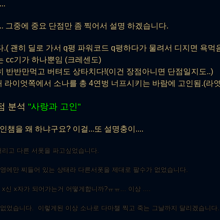
..
.. 그중에 중요 단점만 좀 찍어서 설명 하겠습니다.
다.( 괜히 딜로 가서 q평 파워코드 q평하다가 물려서 디지면 욕먹
는 cc기가 하나뿐임 (크레센도)
히 반반만먹고 버텨도 상타치다!(이건 장점아니면 단점일지도..)
3때 라이엇쪽에서 소나를 총 4연벙 너프시키는 바람에 고인됨.(라엿
점 분석
"사랑과 고인"
챔을 왜 하냐구요? 이걸...또 설명충이....
버리고 다른 서폿을 파고싶었습니다.
영에만 찌들어 있는 상태라 다른서폿을 제대로 팔수가 없었습니다.
신 x자가 되어가는거 어떻게합니까?ㅠㅠ... 이상 ....
없었습니다. 이렇게된 이상 소나로 다마챌 찍고 죽는 그날까지 달리겠습니다.