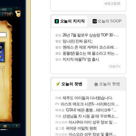
새로고침
오늘의 치지직
오늘의 SOOP
26년 7월 팔로우 상승량 TOP 30 - 월간 치지직
잡담
임나은) 진짜 음지;;
클립
젠레스 존 제로 캐릭터 코스프레한 꽁주
짤방
풍월량) 물소는 왜 물소라고 하는거야? 아! 그만 ㅋㅋ 알았어 ㅋㅋ
클립
치지직 애플TV 앱 출시
정보
더보기+
오늘의 팟벤
오늘의 핫벤
제주도 아이들과 다녀왔습니다.
여행
라스트 에포크 시즌5 - 서리화신의 분노 티저
PV
‘GTA 6’ 예판 흥행…테이크투 “내부 예상 크게 넘어”
해외겜
선생님들 차 시동 끌 때 꾸르륵소리나는데
차벤
아사쿠라 마이 성우 정보 및 주요 필모
아스오라
귀여운 아일릿 원희
걸그룹
아스오라 성우 정보 및 출연작 모음
아스오라