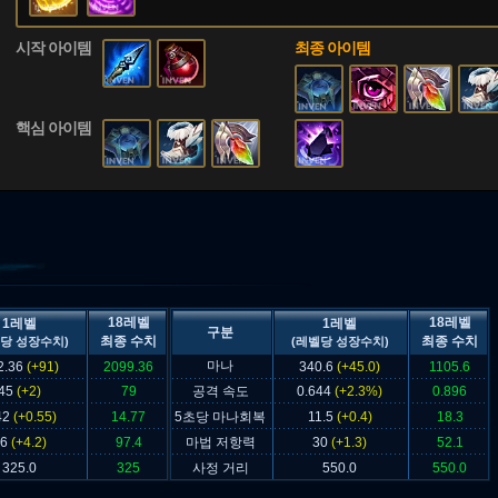
시작 아이템
최종 아이템
핵심 아이템
18레벨
18레벨
1레벨
1레벨
구분
최종 수치
최종 수치
당 성장수치)
(레벨당 성장수치)
마나
2.36
(+91)
2099.36
340.6
(+45.0)
1105.6
45
(+2)
79
공격 속도
0.644
(+2.3%)
0.896
42
(+0.55)
14.77
5초당 마나회복
11.5
(+0.4)
18.3
26
(+4.2)
97.4
마법 저항력
30
(+1.3)
52.1
325.0
325
사정 거리
550.0
550.0