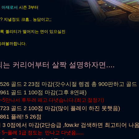
년 아재로서
시즌 3부터
? 지낼정도 크흠.. 농담이고;;
록 퀄리티가 떨어지는 면이 있으실진
올려볼까합니다.
되는 커리어부터 살짝 설명하자면....
1526 골드 2 23점 마감(갓수시절 렝겜 총 900판하고 골드 찍
1961 골드 1 100점 마감(그후 8연패)
 4~5만나서 후두려 패고 다녓습니다.(최고 절정기)
1723 골드 2 100점 마감(많이 플레이 하진 못햇음)
861 플레! 5 26점
 3 0점에서 마감(2단승급 ,fow.kr 검색하면 최고티어 나옴
 5~플레 1급 정도는 만나고 다녓음......