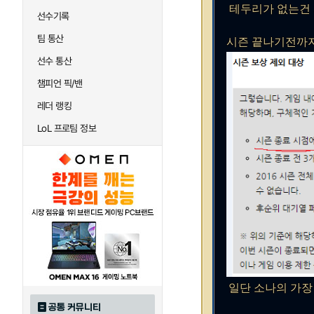
테두리가 없는건 기분
선수기록
팀 통산
시즌 끝나기전까
선수 통산
챔피언 픽/밴
레더 랭킹
LoL 프로팀 정보
일단 소나의 가장
공통 커뮤니티