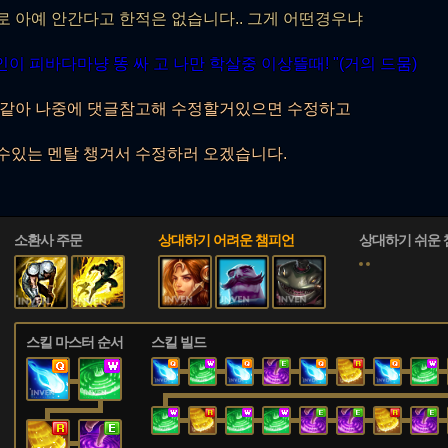
로 아예 안간다고 한적은 없습니다.. 그게 어떤경우냐
라인이 피바다마냥 똥 싸 고 나만 학살중 이상뜰때! "(거의 드뭄)
 같아 나중에 댓글참고해 수정할거있으면 수정하고
수있는 멘탈 챙겨서 수정하러 오겠습니다.
소환사 주문
상대하기 어려운 챔피언
상대하기 쉬운
스킬 마스터 순서
스킬 빌드