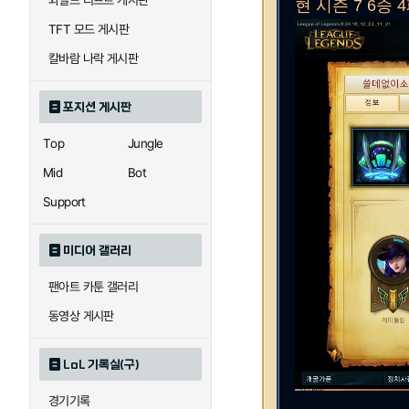
와일드 리프트 게시판
현 시즌 7 6승
TFT 모드 게시판
칼바람 나락 게시판
포지션 게시판
Top
Jungle
Mid
Bot
Support
미디어 갤러리
팬아트 카툰 갤러리
동영상 게시판
LoL 기록실(구)
경기기록