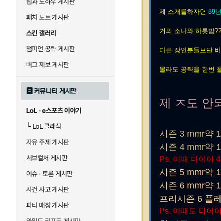
팁과 노하우 게시판
제 소개를하자면
89
패치 노트 게시판
거의 소나와 하룻밤??
스킨 갤러리
챔피언 공략 게시판
다른 장인분들보단 비
버그 제보 게시판
몰라도 공략을 한번 
커뮤니티 게시판
제 ㅈ도 안
LoL · e스포츠 이야기
└
LoL 클래식
시즌 3 mmr약 
자유 주제 게시판
시즌 4 mmr약 
서브컬처 게시판
Ps. 이때 다이아
시즌 5 mmr약 
이슈 · 토론 게시판
시즌 6 mmr약 1
사건 사고 게시판
프리시즌 6 플레
파티 매칭 게시판
Ps. 이때도 다이아