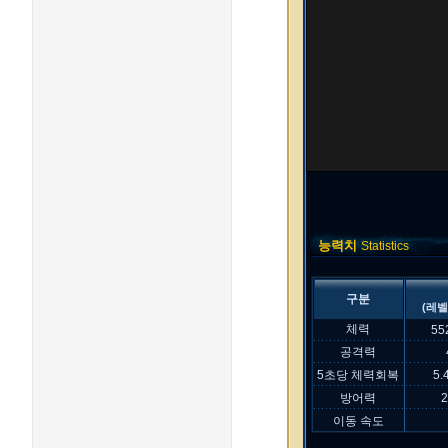
능력치
Statistics
구분
(레벨
체력
55
공격력
5초당 체력회복
5.
방어력
이동 속도