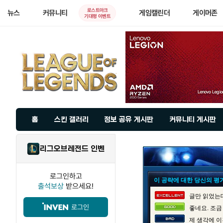
로스트아크
뉴스
커뮤니티
게임캘린더
게이머존
기대평 이벤트
홈
스킨 갤러리
정보 공유 게시판
커뮤니티 게시판
리그오브레전드 인벤
로그인하고
이 공략에 대한 당신의 평
출석보상
받으세요!
글만 읽었는데
로그인
좋네요. 조금
제 생각에 이