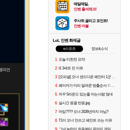
매일매일,
인벤 출석체크!
주사위 굴리고 포인트!
인벤 마블
LoL 인벤 화제글
e스포츠
정보&소식
1
오늘 티한전 요약
2
t1 3세트 진 이유
 챔피언
3
[오피셜] 오너 샌드다운 페인터 1군 콜업 출전
4
페이커가 미리 알려준 방출순서 ㄷㄷㄷㄷ
5
자꾸 5라운드 있는줄 아는사람 많네
6
실시간 응갤 반응.jpg
7
머임???? 오너 2028년까지 아님?
8
T1이 오너 안쓰고 페인트 쓰는 이유
9
그냥 녹턴이 처음부터 끝까지 게임 지게 굴려줬는데