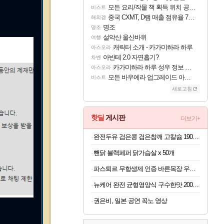
모든 요리/작물 책 획득 위치 공략 (36개) - 미식가 도전과제
비스트
중국 CXMT, D램 매출 점유율 7%…글로벌 4위로 부상
해외겜
명조
명조
설악산 울산바위
여행
캐릭터 소개 - 카가미하라 하루
아스오라
아반테 2.0 자연흡기?
차벤
카가미하라 하루 성우 정보 및 주요 필모
아스오라
모든 바우에라 업그레이드 아이템 획득 위치 공략 (89개)
비스트
새로고침
핫딜
게시판
더보기+
완전두유 검은콩 검은참깨 고칼슘 190ml x 60개
뺀닭 블랙페퍼 닭가슴살 x 50개
파스퇴르 무항생제 인증 바른목장 우유 125ml x 24개
뉴케어 완전 균형영양식 구수한맛 200ml x 24개
권은비, 일본 공연 꼭노 영상