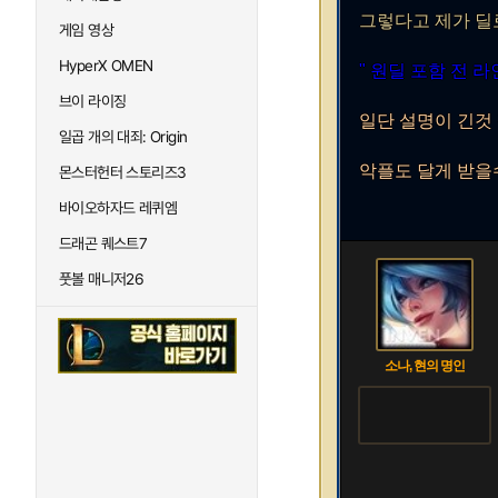
그렇다고 제가 딜
게임 영상
HyperX OMEN
" 원딜 포함 전 
브이 라이징
일단 설명이 긴것
일곱 개의 대죄: Origin
악플도 달게 받을
몬스터헌터 스토리즈3
바이오하자드 레퀴엠
드래곤 퀘스트7
풋볼 매니저26
소나, 현의 명인