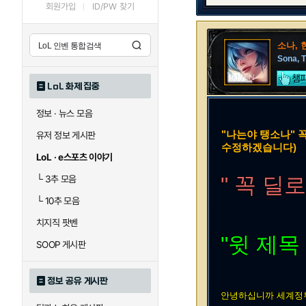
회원가입
ID/PW 찾기
소나, 
Sona, T
LoL 화제 집중
정보 · 뉴스 모음
"나는야 탱소나" 
유저 정보 게시판
수정하겠습니다)
LoL · e스포츠 이야기
" 꼭 
└
3추 모음
└
10추 모음
치지직 팟벤
"윗 제목
SOOP 게시판
정보 공유 게시판
안녕하십니까 세계정부