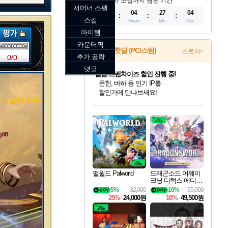
참가자 모집까지 남은 기간
서머너 스펠
10
04
27
03
스킬
Days
Hours
Min
Sec
아이템
카운터픽
게임 핫딜 (PC/스팀)
스토어+
추가 공략
0/0
댓글
캡콤 프렌차이즈 할인 진행 중!
몬헌, 바하 등 인기 IP를
할인가에 만나보세요!
시간날때 자주
인벤게임즈 8월 특별 할인!
드래곤소드: 어웨이크닝 입점!
문명 7 특별 할인!
마블 투혼 파이팅 소울즈 정식출시!
귀무자: 검의 길 예약 판매 중!
비스트 오브 리인카네이션 정식 출시!
커세어 코브 출시 기념 할인!
더 렐릭 퍼스트 가디언 정식 출시
베데스다 40주년 기념 할인 중!
캡콤 일부 상품 상시 할인
스타워즈 은하계 레이서
로블록스 기프트 카드 공식 입점
인기 퍼블리셔 모음!
스팀으로 만나는 드래곤소드!
조선&고려 DLC 출시 예정
마블 히어로 총 출동&화려한 격투!
10% 할인과
게임프릭 신작 IP
해적'섬'을 발전시키자!
설화x하드코어 액션!
베데스다의 명작들을
몬헌 와일즈 & 드래곤즈 도그마2
인벤게임즈에서 10% 추가 적립
Robux를 가장 안전하고
최대 90% 할인가를 만나보세요!
네이버혜택과 함께 만나보세요!
50%할인&추가 적립까지!
네이버 포인트 혜택까지!
이니&베니 혜택까지!
네이버 혜택가와 함께 예약하세요!
할인&네이버혜택으로 만나보세요!
네이버페이 혜택과 만나보세요!
40주년 프로모션으로 만나보세요!
일부 에디션 상시 할인!
혜택으로 예약 판매 중
편안하게 충전하세요
09, 조회수: 11045)
"
팰월드 Palworld
드래곤소드 어웨이
크닝 디럭스 에디션
DragonSword Awake
5%
32,000
10%
55,000
ning Deluxe Edition
25%
24,000원
10%
49,500원