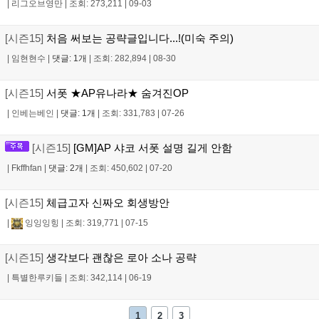
|
리그오브영만
|
조회: 273,211
|
09-03
[시즌15]
처음 써보는 공략글입니다...!(미숙 주의)
|
임현현수
|
댓글: 1개
|
조회: 282,894
|
08-30
[시즌15]
서폿 ★AP유나라★ 숨겨진OP
|
인베는베인
|
댓글: 1개
|
조회: 331,783
|
07-26
[시즌15]
[GM]AP 샤코 서폿 설명 길게 안함
|
Fkffhfan
|
댓글: 2개
|
조회: 450,602
|
07-20
[시즌15]
체급고자 신짜오 회생방안
|
잉잉잉힝
|
조회: 319,771
|
07-15
[시즌15]
생각보다 괜찮은 로아 소나 공략
|
특별한루키들
|
조회: 342,114
|
06-19
1
2
3