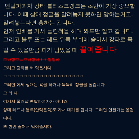
멘탈파괴자 강타 블리츠크랭크는 초반이 가장 중요합
니다. 이때 상대 정글을 말려놓지 못하면 망하는거고,
말려놓는다면 흥하는 겁니다.
먼저 인베를 가서 들킨척을 하며 와드만 깔고 갑니다.
그리고 블루 또는 레드 뒤쪽 부쉬에 숨어서 강타로 죽
끌어줍니다
일 수 있을만큼 피가 남았을 때
흐하핳흐ㅡ흐하핳하ㅏㅎ핳핳하
그리고 강타를 써 먹읍시다.
ㅋㅋㅋㅋㅋㅋㅋㅋㅋㅋㅋㅋㅋㅋㅋㅋㅋㅋㅋㅋ
그러면 이제 상대는 욕을 하거나 묵묵히 정글을 돌겁니다.
그.러.나
여기서 물러날 멘탈파괴자가 아니죠.
상대 레드나 블루(안먹은쪽)로 가서 대기를 탑니다. 그러면 언젠가는 올겁
니다.
또 한번 끌어서 먹어줍시다.