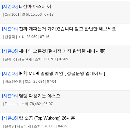
[시즌16]
E 선마 마스터 이
|
Qnrl1001
|
조회: 15,556
|
07-18
[시즌16]
진짜 개쩌는거 가져왔습니다 믿고 한번만 해보세요
|
관종국
|
조회: 23,950
|
07-16
[시즌16]
세나의 모든것 [현시점 가장 완벽한 세나서폿]
|
관종국
|
댓글: 4개
|
조회: 131,701
|
07-09
[시즌16]
▶前 M1◀ 밀렵왕 케인 [ 정글운영 업데이트 ]
|
버스있어요
|
조회: 25,684
|
07-04
[시즌16]
딜탱 다챙기는 야스오
|
Zionnam
|
조회: 78,482
|
05-07
[시즌16]
탑 오공 (Top Wukong) 26시즌
|
원숭yi
|
댓글: 5개
|
조회: 570,085
|
04-29