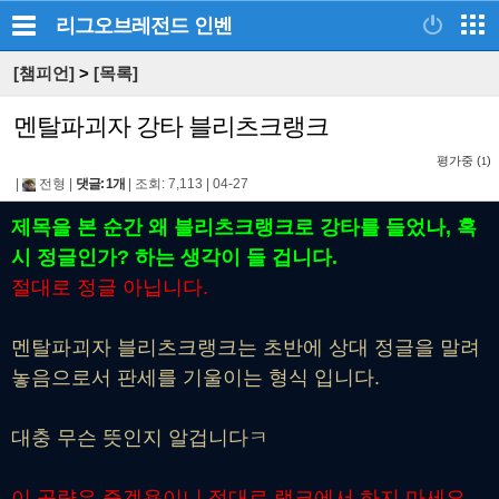
리그오브레전드
인벤
[챔피언]
>
[목록]
멘탈파괴자 강타 블리츠크랭크
평가중 (
)
1
|
전형
|
댓글: 1개
|
조회: 7,113
|
04-27
제목을 본 순간 왜 블리츠크랭크로 강타를 들었나, 혹
시 정글인가? 하는 생각이 들 겁니다.
절대로 정글 아닙니다.
멘탈파괴자 블리츠크랭크는 초반에 상대 정글을 말려
놓음으로서 판세를 기울이는 형식 입니다.
대충 무슨 뜻인지 알겁니다ㅋ
이 공략은 즐겜용이니 절대로 랭크에서 하지 마세요.