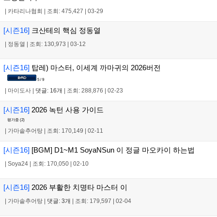
|
카타리나협회
|
조회: 475,427
|
03-29
[시즌16]
크산테의 핵심 정동열
|
정동열
|
조회: 130,973
|
03-12
[시즌16]
탑레) 마스터, 이세계 까마귀의 2026버전
5 / 9
|
마이도사
|
댓글: 16개
|
조회: 288,876
|
02-23
[시즌16]
2026 녹턴 사용 가이드
평가중 (
2
)
|
가마솥추어탕
|
조회: 170,149
|
02-11
[시즌16]
[BGM] D1~M1 SoyaNSun 이 정글 마오카이 하는법
|
Soya24
|
조회: 170,050
|
02-10
[시즌16]
2026 부활한 치명타 마스터 이
|
가마솥추어탕
|
댓글: 3개
|
조회: 179,597
|
02-04