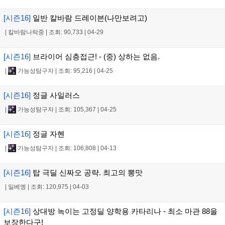
[시즌16]
일반 칼바람 드레이븐(나만보려고)
|
칼바람나락중
|
조회: 90,733
|
04-29
[시즌16]
브라이어 심층접근! - (중) 상하는 없음.
|
가능성탐구자
|
조회: 95,216
|
04-25
[시즌16]
정글 사일러스
|
가능성탐구자
|
조회: 105,367
|
04-25
[시즌16]
정글 자헨
|
가능성탐구자
|
조회: 106,808
|
04-13
[시즌16]
탑 극딜 신짜오 공략. 최고의 뽕맛
|
일베엥
|
조회: 120,975
|
04-03
[시즌16]
상대방 녹이는 고정딜 양학용 카타리나 - 최소 마관 88을
보장한다구!