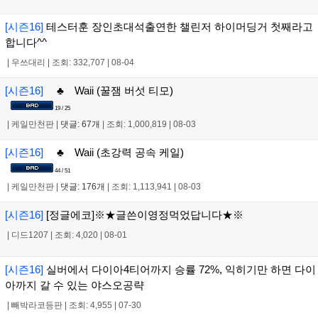
[시즌16]
테스터훈 장인초대석출연한 챌린저 하이머딩거 첫째라고
합니다^^
|
우쓰대리
|
조회: 332,707
|
08-04
[시즌16]
♣ Waii (꿀잼 버섯 티모)
19 / 25
|
케일만천판
|
댓글: 67개
|
조회: 1,000,819
|
08-03
[시즌16]
♣ Waii (초강력 공속 케일)
44 / 51
|
케일만천판
|
댓글: 176개
|
조회: 1,113,941
|
08-03
[시즌16]
[정글에코]※★글쓴이영정먹었답니다★※
|
디드1207
|
조회: 4,020
|
08-01
[시즌16]
실버에서 다이아4티어까지 승률 72%, 익히기만 하면 다이
아까지 갈 수 있는 야스오공략
|
빼박라코등판
|
조회: 4,955
|
07-30