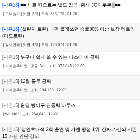
[시즌16]
■■ 새로 떠오르는 빌드 집공+황새 JG아무무▒■■
|
모래놀이
|
댓글: 2개
|
조회: 383,175
|
01-26
[시즌16]
(챌린저 트린) 나만 몰래쓰던 승률90% 이상 보장 템트리
(미드트린)
|
참새얀쿡
|
댓글: 4개
|
조회: 179,674
|
01-26
[시즌15]
누구나 쉽게 쓸 수 있는 마스터 이 공략
|
가마솥추어탕
|
댓글: 3개
|
조회: 373,045
|
12-09
[시즌15]
12월 룰루 공략
|
가마솥추어탕
|
조회: 194,198
|
12-09
[시즌15]
원딜 방어구 관통력 바루스
|
Wndu62
|
조회: 264,643
|
12-08
[시즌15]
'장인초대석 2회 출연 및 가렌 평점 1위' 진짜 가렌의 시즌
15 가렌 간단 강의