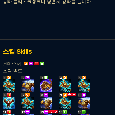
강타 블리츠크랭크니 당연히 강타를 듭니다.
스킬
Skills
선마순서:
스킬 빌드
1
2
3
4
5
6
7
8
9
10
11
12
13
14
15