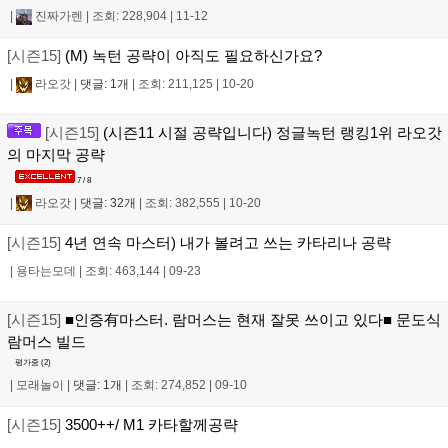
|
진짜가렌
|
조회: 228,904
|
11-12
[시즌15]
(M) 녹턴 공략이 아직도 필요하신가요?
|
라오갓
|
댓글: 1개
|
조회: 211,125
|
10-20
[시즌15]
(시즌11 시절 공략입니다) 정글녹턴 랭킹1위 라오갓
의 마지막 공략
7 / 8
|
라오갓
|
댓글: 32개
|
조회: 382,555
|
10-20
[시즌15]
4년 연속 마스터) 내가 볼려고 쓰는 카타리나 공략
|
용타는모데
|
조회: 463,144
|
09-23
[시즌15]
■인증有마스터. 람머스는 현재 잘못 쓰이고 있다■ 문도식
람머스 빌드
평가중 (
2
)
|
모래놀이
|
댓글: 1개
|
조회: 274,852
|
09-10
[시즌15]
3500++/ M1 카타할께공략