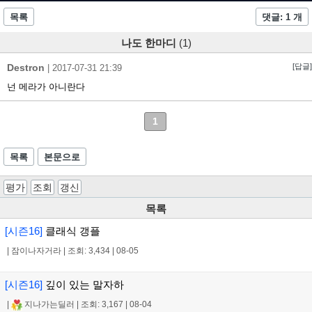
목록
댓글: 1 개
나도 한마디
(1)
Destron
[답글]
|
2017-07-31 21:39
넌 메라가 아니란다
1
목록
본문으로
평가
조회
갱신
목록
[시즌16]
클래식 갱플
|
잠이나자거라
|
조회: 3,434
|
08-05
[시즌16]
깊이 있는 말자하
|
지나가는딜러
|
조회: 3,167
|
08-04