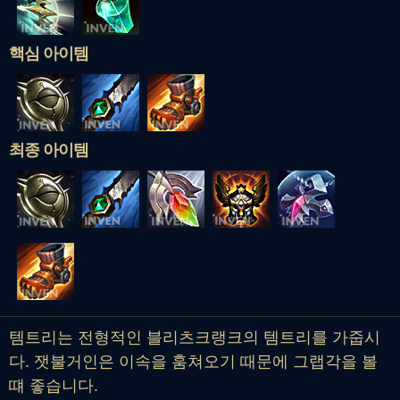
핵심 아이템
최종 아이템
템트리는 전형적인 블리츠크랭크의 템트리를 가줍시
다. 잿불거인은 이속을 훔쳐오기 때문에 그랩각을 볼
떄 좋습니다.