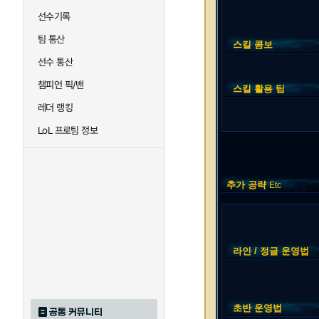
선수기록
팀 통산
스킬 콤보
선수 통산
챔피언 픽/밴
스킬 활용 팁
레더 랭킹
LoL 프로팀 정보
추가 공략
Etc
라인 / 정글 운영법
초반 운영법
공통 커뮤니티