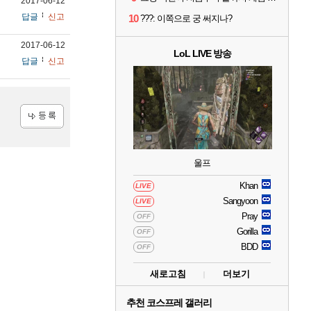
2017-06-12
답글
신고
10
???: 이쪽으로 궁 써지나?
2017-06-12
LoL LIVE 방송
답글
신고
등록
울프
Khan
LIVE
Sangyoon
LIVE
Pray
OFF
Gorilla
OFF
BDD
OFF
새로고침
더보기
추천 코스프레 갤러리