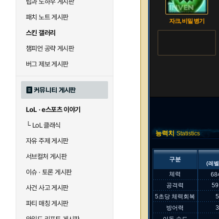
팁과 노하우 게시판
패치 노트 게시판
자크, 비밀 병기
스킨 갤러리
챔피언 공략 게시판
버그 제보 게시판
커뮤니티 게시판
LoL · e스포츠 이야기
└
LoL 클래식
능력치
Statistics
자유 주제 게시판
서브컬처 게시판
구분
(레벨
이슈 · 토론 게시판
체력
68
공격력
59
사건 사고 게시판
5초당 체력회복
파티 매칭 게시판
방어력