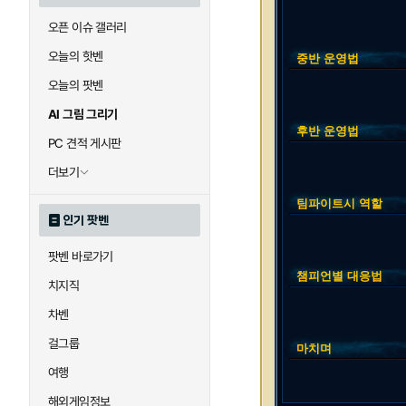
오픈 이슈 갤러리
오늘의 핫벤
중반 운영법
오늘의 팟벤
AI 그림 그리기
후반 운영법
PC 견적 게시판
더보기
팀파이트시 역할
인기 팟벤
팟벤 바로가기
챔피언별 대응법
치지직
차벤
걸그룹
마치며
여행
해외게임정보