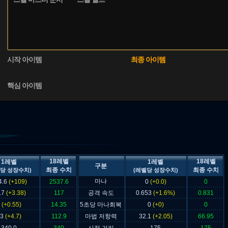
시작 아이템
최종 아이템
핵심 아이템
18레벨
18레벨
1레벨
1레벨
구분
최종 수치
최종 수치
당 성장수치)
(레벨당 성장수치)
마나
4.6
(+109)
2537.6
0
(+0.0)
0
.7
(+3.38)
117
공격 속도
0.653
(+1.6%)
0.831
5
(+0.55)
14.35
5초당 마나회복
0
(+0)
0
33
(+4.7)
112.9
마법 저항력
32.1
(+2.05)
66.95