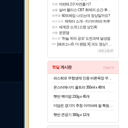
아반테 2.0 자연흡기?
차벤
실버 팰리스 CBT 화제의 순간·후기 모음
실팰
60프레임 나오는데 정상일까요?
레퀴엠
캐릭터 소개 - 카가미하라 하루
아스오라
세계관 소개 | 소명 상인회
명조
운문댐
여행
'하늘 위의 공포' 도전과제 달성법
비스트
[페르소나5: 더 팬텀 X] 괴도 영상 l 타카마키 안·댄싱 스타
PV
새로고침
핫딜
게시판
더보기+
파스퇴르 무항생제 인증 바른목장 우유 125ml x 24개
몬스터에너지 울트라 355ml x 48개
햇반 백미밥 210g x 45개
더담은 경기미 추청 아끼바레 쌀 특등급 10kg
햇반 큰공기 300g x 12개