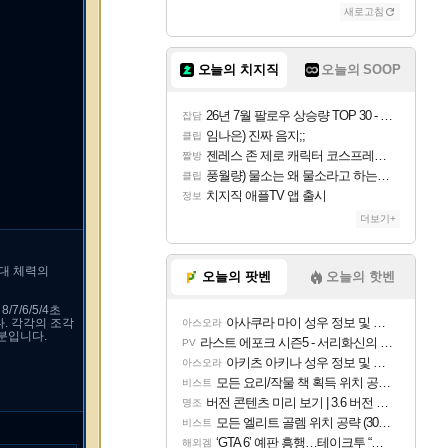
새로고침
오늘의 치지직
오늘의 SOOP
26년 7월 팔로우 상승량 TOP 30 - 월간 치지직
잡담
임나은) 진짜 음지;;
클립
젠레스 존 제로 캐릭터 코스프레한 꽁주
짤방
풍월량) 물소는 왜 물소라고 하는거야? 아! 그만 ㅋㅋ 알았어 ㅋㅋ
클립
치지직 애플TV 앱 출시
정보
더보기+
최대 체력의
오늘의 팟벤
오늘의 핫벤
/6/5/4초
아사쿠라 마이 성우 정보 및 주요 필모
다. 각각의 조각
아스오라
분입니다.
라스트 에포크 시즌5 - 서리화신의 분노 티저
PV
아키츠 아키나 성우 정보 및 주요 필모
아스오라
모든 요리/작물 책 획득 위치 공략 (36개) - 미식가 도전과제
비스트
버전 콘텐츠 미리 보기 | 3.6 버전 「신기루 속 등불 그림자, 속세에 깃든 검의 결심」이 8월 20일에 업데이트됩니다!
명조
모든 엘리트 골렘 위치 공략 (30개) - 방랑 결투가
비스트
‘GTA 6’ 예판 흥행…테이크투 “내부 예상 크게 넘어”
해외겜