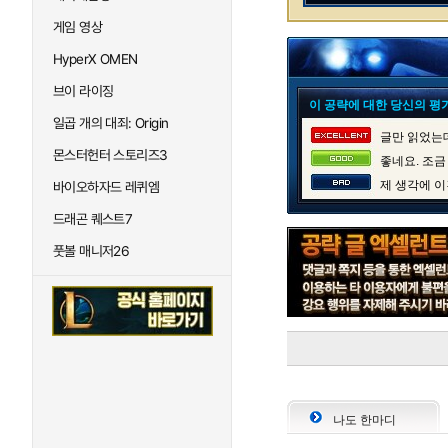
게임 영상
HyperX OMEN
브이 라이징
이 공략에 대한 당신의 평
일곱 개의 대죄: Origin
글만 읽었는데
몬스터헌터 스토리즈3
좋네요. 조금
제 생각에 이
바이오하자드 레퀴엠
드래곤 퀘스트7
풋볼 매니저26
나도 한마디