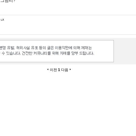
그님티?
ㄵ
이전
1
다음