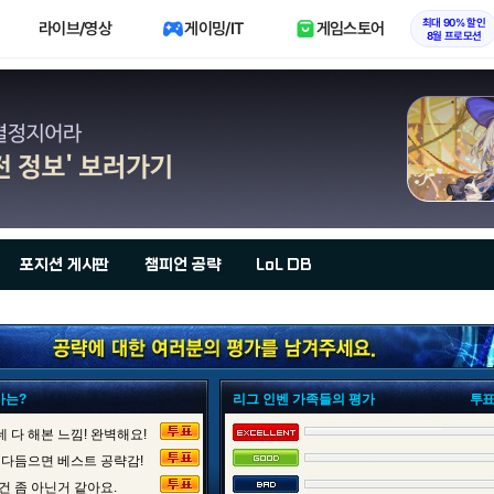
최대 90% 할인
라이브/영상
게이밍/IT
게임스토어
8월 프로모션
포지션 게시판
챔피언 공략
LoL DB
가는?
리그 인벤 가족들의 평가
투표
 다 해본 느낌! 완벽해요!
 다듬으면 베스트 공략감!
건 좀 아닌거 같아요.