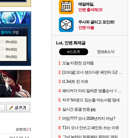
매일매일,
인벤 출석체크!
주사위 굴리고 포인트!
인벤 마블
 참여자 :
0명
0% (0표)
LoL 인벤 화제글
0% (0표)
e스포츠
정보&소식
0% (0표)
1
오늘 티한전 요약뜸
2
[오피셜] 오너 샌드다운 페인터 1군 콜업 출전
3
t1 3세트 진 이유
4
페이커가 미리 알려준 방출순서 ㄷㄷㄷㄷ
5
자꾸 5라운드 있는줄 아는사람 많네
록
6
실시간 응갤 반응.jpg
7
머임???? 오너 2028년까지 아님?
8
T1이 오너 안쓰고 페인트 쓰는 이유
코멘트(
2
)
9
그냥 녹턴이 처음부터 끝까지 게임 지게 굴려줬는데