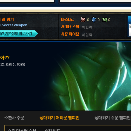
비밀 병기
0
0
0
he Secret Weapon
미입력
미입력
아??
-12, 조회수: 8025)
소환사 주문
상대하기 어려운 챔피언
상대하기 쉬운 챔피언
스킬 마스터 순서
스킬 빌드