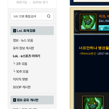
회원가입
ID/PW 찾기
자크, 
Zac, t
LoL 화제 집중
정보 · 뉴스 모음
너프안하냐 병싄들
유저 정보 게시판
- Afreeca벤인
(2017-06
LoL · e스포츠 이야기
└
3추 모음
└
10추 모음
치지직 팟벤
SOOP 게시판
정보 공유 게시판