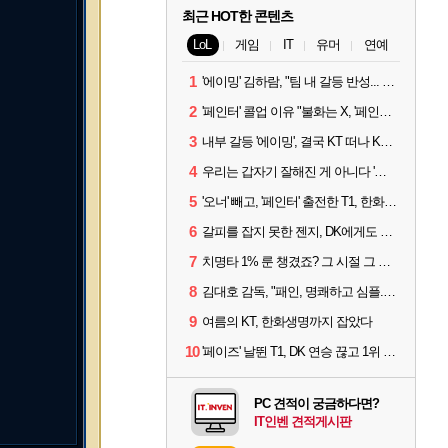
최근 HOT한 콘텐츠
LoL
게임
IT
유머
연예
1
'에이밍' 김하람, "팀 내 갈등 반성... 끝까지 뛰고 싶었다"
2
'페인터' 콜업 이유 "불화는 X, '페인터'는 부족한 콜을 채워줄 선수"
3
내부 갈등 '에이밍', 결국 KT 떠나 KRX로...'지우'와 트레이드
4
우리는 갑자기 잘해진 게 아니다 '씨맥' 김대호 감독의 자신감
5
'오너' 빼고, '페인터' 출전한 T1, 한화생명에 패배
6
갈피를 잡지 못한 젠지, DK에게도 0:2 패배
7
치명타 1% 룬 챙겼죠? 그 시절 그 감성 '롤 클래식' 30일 출시
8
김대호 감독, "패인, 명쾌하고 심플...다시 힘낼 수 있어"
9
여름의 KT, 한화생명까지 잡았다
10
'페이즈' 날뛴 T1, DK 연승 끊고 1위 지켜
PC 견적이 궁금하다면?
IT인벤 견적게시판