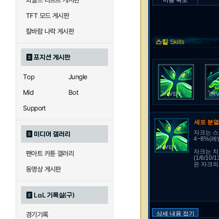
와일드 리프트 게시판
이동 속도
TFT 모드 게시판
칼바람 나락 게시판
스킬
Skills
포지션 게시판
Top
Jungle
Mid
Bot
Support
세포 분
자크는 스
미디어 갤러리
4~8%(
자크는 치
팬아트 카툰 갤러리
(1/6/
은 자크의
동영상 게시판
LoL 기록실(구)
상세 내용 접기
경기기록