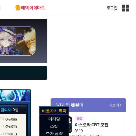
혜택.아이마트
로그인
인
벤
전
체
사
이
트
맵
게임 캘린더
더보기+
 참여자 :
0명
바로가기 목차
머리말
모집
0% (0표)
아스오라 CBT 모집
스킬
0% (0표)
08.19
추가 공략
0% (0표)