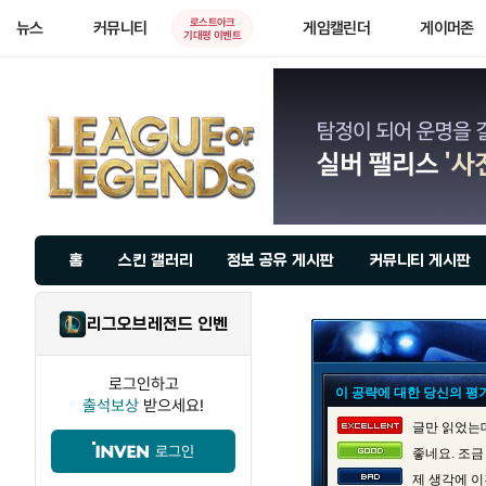
로스트아크
뉴스
커뮤니티
게임캘린더
게이머존
기대평 이벤트
홈
스킨 갤러리
정보 공유 게시판
커뮤니티 게시판
리그오브레전드 인벤
로그인하고
이 공략에 대한 당신의 평
출석보상
받으세요!
글만 읽었는데
로그인
좋네요. 조금
제 생각에 이