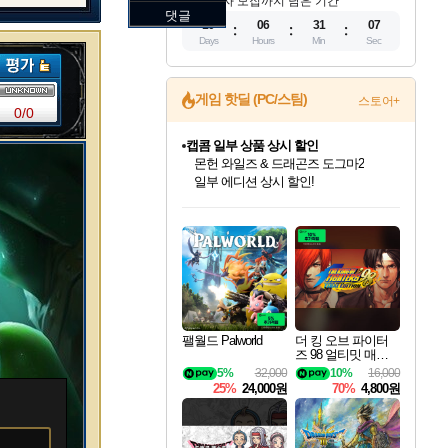
참가자 모집까지 남은 기간
댓글
10
06
31
06
Days
Hours
Min
Sec
게임 핫딜 (PC/스팀)
스토어+
0/0
캡콤 일부 상품 상시 할인
몬헌 와일즈 & 드래곤즈 도그마2
일부 에디션 상시 할인!
인벤게임즈 8월 특별 할인!
드래곤소드: 어웨이크닝 입점!
문명 7 특별 할인!
마블 투혼 파이팅 소울즈 정식출시!
귀무자: 검의 길 예약 판매 중!
비스트 오브 리인카네이션 정식 출시!
커세어 코브 출시 기념 할인!
더 렐릭 퍼스트 가디언 정식 출시
베데스다 40주년 기념 할인 중!
캡콤 프렌차이즈 할인 진행 중!
스타워즈 은하계 레이서
로블록스 기프트 카드 공식 입점
인기 퍼블리셔 모음!
스팀으로 만나는 드래곤소드!
조선&고려 DLC 출시 예정
마블 히어로 총 출동&화려한 격투!
10% 할인과
게임프릭 신작 IP
해적'섬'을 발전시키자!
설화x하드코어 액션!
베데스다의 명작들을
몬헌, 바하 등 인기 IP를
인벤게임즈에서 10% 추가 적립
Robux를 가장 안전하고
최대 90% 할인가를 만나보세요!
네이버혜택과 함께 만나보세요!
50%할인&추가 적립까지!
네이버 포인트 혜택까지!
이니&베니 혜택까지!
네이버 혜택가와 함께 예약하세요!
할인&네이버혜택으로 만나보세요!
네이버페이 혜택과 만나보세요!
40주년 프로모션으로 만나보세요!
할인가에 만나보세요!
혜택으로 예약 판매 중
편안하게 충전하세요
팰월드 Palworld
더 킹 오브 파이터
즈 98 얼티밋 매치
파이널 에디션 THE
5%
32,000
10%
16,000
KING OF FIGHTER
25%
24,000원
70%
4,800원
S 98 ULTIMATE MA
TCH FINAL EDITIO
N