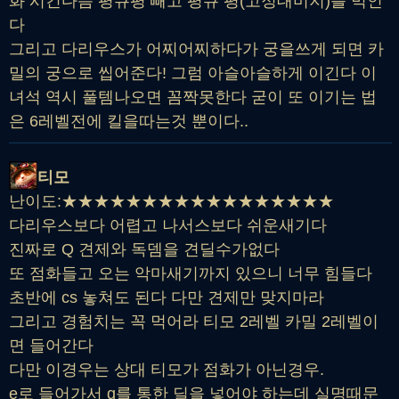
화 시킨다음 평큐평 빼고 평큐 평(고정대미지)를 먹인
다
그리고 다리우스가 어찌어찌하다가 궁을쓰게 되면 카
밀의 궁으로 씹어준다! 그럼 아슬아슬하게 이긴다 이
녀석 역시 풀템나오면 꼼짝못한다 굳이 또 이기는 법
은 6레벨전에 킬을따는것 뿐이다..
티모
난이도:★★★★★★★★★★★★★★★★★
다리우스보다 어렵고 나서스보다 쉬운새기다
진짜로 Q 견제와 독뎀을 견딜수가없다
또 점화들고 오는 악마새기까지 있으니 너무 힘들다
초반에 cs 놓쳐도 된다 다만 견제만 맞지마라
그리고 경험치는 꼭 먹어라 티모 2레벨 카밀 2레벨이
면 들어간다
다만 이경우는 상대 티모가 점화가 아닌경우.
e로 들어가서 q를 통한 딜을 넣어야 하는데 실명때문