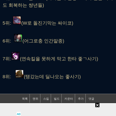
도 회복하는 썅년들)
5위:
(W로 돌진기막는 싸이코)
6위:
(어그로충 인간말종)
7위:
(연속킬을 못하게 막고 한타 좋ㄱ사기)
8위:
(탱갔는데 딜나오는 좋사기)
목록
맨위
스킬
빌드
카운터
추가
댓글
9위:
( 이새기 안써봐서 무슨 스킬인지는 모르겠
지만 하늘로 날라가서 내궁이나 E 씹음)
AD