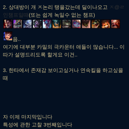
2. 상대방이 개 ㅈ논리 탱을갔는데 딜이나오고
ㅈ@ㄹ
인챔프일때
(또는 쉽게 녹일수 없는 챔프)
음..
여기에 대부분 카밀의 극카운터 애들이 많습니다... 이
따가 설명드리도록 할게요 이건..
3. 한타에서 존재감 보이고싶거나 연속킬을 하고싶을
때
자 이제 마지막입니다
특성에 관한 고찰 3번째입니다