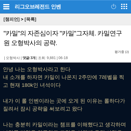
리그오브레전드
인벤
[챔피언]
>
[목록]
"카밀"의 자존심이자 "카밀"그자체. 카밀연구
원 오형박사의 공략.
평가중 (
)
2
|
오형박사
|
댓글: 3개
|
조회: 9,881
|
06-18
안녕 나는 오형박사라고 한다
내 소개를 하자면 카밀이 나온지 2주만에 7레벨을 찍
고 현재 180k인 녀석이다
내가 이 롤 인벤이라는 곳에 오게 된 이유는 롤하다가
질려서 잠시 공략을 써보려고 왔다
나는 충분히 카밀이라는 챔프를 이해했다고 생각하며