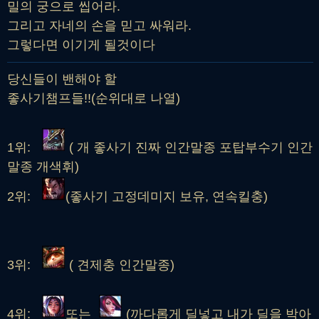
밀의 궁으로 씹어라.
그리고 자네의 손을 믿고 싸워라.
그렇다면 이기게 될것이다
당신들이 밴해야 할
좋사기챔프들!!(순위대로 나열)
1위:
( 개 좋사기 진짜 인간말종 포탑부수기 인간
말종 개색휘)
2위:
(좋사기 고정데미지 보유, 연속킬충)
3위:
( 견제충 인간말종)
4위:
또는
(까다롭게 딜넣고 내가 딜을 박아