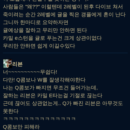
사람들은 "왜??" 이럴텐데 2레벨이 된후 다이브 쳐서
죽이려는 순간 2레벨에 귤을 찍은 갱플에게 혼이 난다
그니까 한마디로 요약하자면
귤예상을 잘하고 무리만 안하면 된다
카밀 e스턴을 귤로 푸는건 크게 상관이없다
무리만 안하면 쉽게 이길수있다
리븐
너~~~~~~~~~~무쉽다!
다만! Q콤보나 W를 잘생각해야한다
나는 Q콤보가 빠지면 무조건 들어가는데,
잘하는 리븐은 카밀 E타는걸 기절로 끊는다
근데 끊어도 상관없는게.. Q가 빠진 리븐은 아무것도
못한다
ㅋㅋㅋㅋㅋㅋㅋㅋㅋㅋㅋㅋㅋㅋ
Q콤보만 피해라