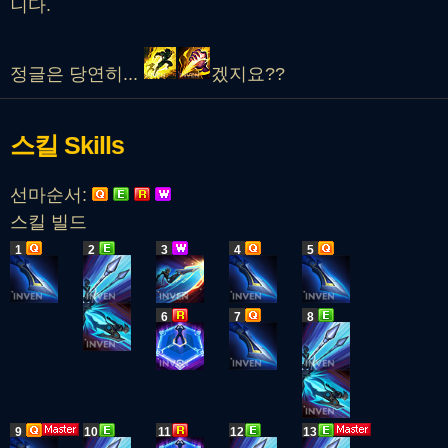
니다.
정글은 당연히...
겠지요??
스킬
Skills
선마순서:
스킬 빌드
1
2
3
4
5
6
7
8
9
10
11
12
13