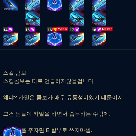
14
15
16
17
18
스킬 콤보
스킬콤보는 따로 언급하지않을겁니다
왜냐? 카밀은 콤보가 매우 유동성이있기 때문이지
그건 님들이 카밀을 하면서 습득하는 수밖에;
굳이 팁을 주자면 E 함부로 쓰지마셈.