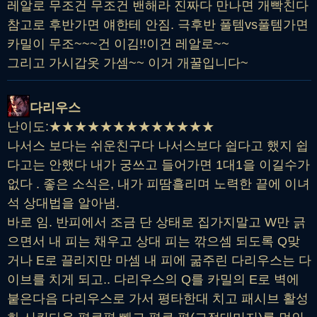
레알로 무조건 무조건 밴해라 진짜다 만나면 개빡친다
참고로 후반가면 얘한테 안짐. 극후반 풀템vs풀템가면
카밀이 무조~~~건 이김!!이건 레알로~~
그리고 가시갑옷 가셈~~ 이거 개꿀입니다~
다리우스
난이도:★★★★★★★★★★★★★
나서스 보다는 쉬운친구다 나서스보다 쉽다고 했지 쉽
다고는 안했다 내가 궁쓰고 들어가면 1대1을 이길수가
없다 . 좋은 소식은, 내가 피땀흘리며 노력한 끝에 이녀
석 상대법을 알아냄.
바로 임. 반피에서 조금 단 상태로 집가지말고 W만 긁
으면서 내 피는 채우고 상대 피는 깎으셈 되도록 Q맞
거나 E로 끌리지만 마셈 내 피에 굶주린 다리우스는 다
이브를 치게 되고.. 다리우스의 Q를 카밀의 E로 벽에
붙은다음 다리우스로 가서 평타한대 치고 패시브 활성