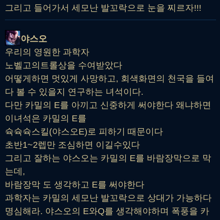
그리고 들어가서 세모난 발꼬락으로 눈을 찌르자!!!
야스오
우리의 영원한 과학자
노벨고의트롤상을 수여받았다
어떻게하면 멋있게 사망하고, 회색화면의 천국을 들여
다 볼 수 있을지 연구하는 녀석이다.
다만 카밀의 E를 아끼고 신중하게 써야한다 왜냐하면
이녀석은 카밀의 E를
슉슉슉스킬(야스오E)로 피하기 때문이다
초반1~2렙만 조심하면 이길수있다
그리고 잘하는 야스오는 카밀의 E를 바람장막으로 막
는데,
바람장막 도 생각하고 E를 써야한다
과학자는 카밀의 세모난 발꼬락으로 상대가 가능하다
명심해라. 야스오의 E와Q를 생각해야하며 폭풍을 카