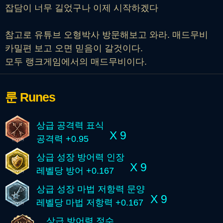
잡담이 너무 길었구나 이제 시작하겠다
참고로 유튜브 오형박사 방문해보고 와라. 매드무비
카밀편 보고 오면 믿음이 갈것이다.
모두 랭크게임에서의 매드무비이다.
룬
Runes
상급 공격력 표식
X 9
공격력 +0.95
상급 성장 방어력 인장
X 9
레벨당 방어 +0.167
상급 성장 마법 저항력 문양
X 9
레벨당 마법 저항력 +0.167
상급 방어력 정수