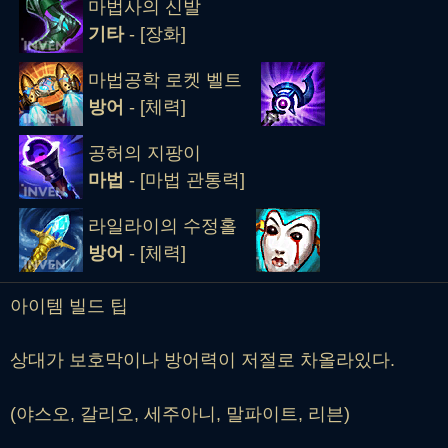
마법사의 신발
기타
- [장화]
마법공학 로켓 벨트
방어
- [체력]
공허의 지팡이
마법
- [마법 관통력]
라일라이의 수정홀
방어
- [체력]
아이템 빌드 팁
상대가 보호막이나 방어력이 저절로 차올라있다.
(야스오, 갈리오, 세주아니, 말파이트, 리븐)