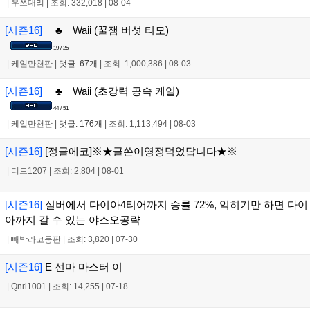
|
우쓰대리
|
조회: 332,018
|
08-04
[시즌16]
♣ Waii (꿀잼 버섯 티모)
19 / 25
|
케일만천판
|
댓글: 67개
|
조회: 1,000,386
|
08-03
[시즌16]
♣ Waii (초강력 공속 케일)
44 / 51
|
케일만천판
|
댓글: 176개
|
조회: 1,113,494
|
08-03
[시즌16]
[정글에코]※★글쓴이영정먹었답니다★※
|
디드1207
|
조회: 2,804
|
08-01
[시즌16]
실버에서 다이아4티어까지 승률 72%, 익히기만 하면 다이
아까지 갈 수 있는 야스오공략
|
빼박라코등판
|
조회: 3,820
|
07-30
[시즌16]
E 선마 마스터 이
|
Qnrl1001
|
조회: 14,255
|
07-18