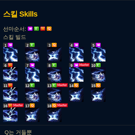
스킬
Skills
선마순서:
스킬 빌드
1
2
3
4
5
6
7
8
9
10
11
12
13
14
15
16
17
18
Q는 거들뿐