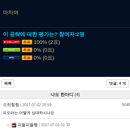
마치며
이 공략에 대한 평가는?
참여자:
2명
100% (2표)
0% (0표)
0% (0표)
목록
댓글: 4 개
나도 한마디
(4)
으히힝힝
[답글]
|
2017-07-02 20:59
피오라는 어떻게 상대하시나요
피들피들행
|
2017-07-03 01:30