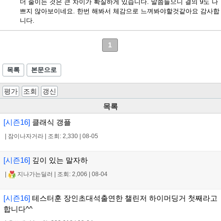
더 줄이는 것은 큰 차이가 확실하게 있습니다. 말씀들으니 결의 9도 나
쁘지 않아보이네요. 한번 해봐서 체감으로 느껴봐야할것같아요 감사합
니다.
1
목록
본문으로
평가
조회
갱신
목록
[시즌16]
클래식 갱플
|
잠이나자거라
|
조회: 2,330
|
08-05
[시즌16]
깊이 있는 말자하
|
지나가는딜러
|
조회: 2,006
|
08-04
[시즌16]
테스터훈 장인초대석출연한 챌린저 하이머딩거 첫째라고
합니다^^