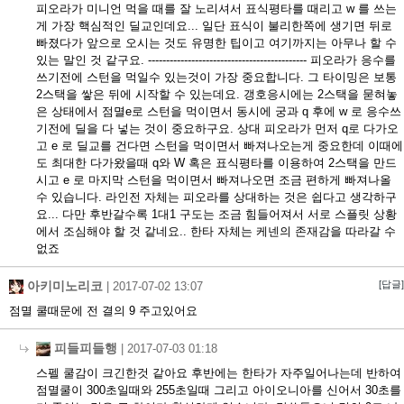
피오라가 미니언 먹을 때를 잘 노리셔서 표식평타를 때리고 w 를 쓰는
게 가장 핵심적인 딜교인데요... 일단 표식이 불리한쪽에 생기면 뒤로
빠졌다가 앞으로 오시는 것도 유명한 팁이고 여기까지는 아무나 할 수
있는 말인 것 같구요. -------------------------------------------- 피오라가 응수를
쓰기전에 스턴을 먹일수 있는것이 가장 중요합니다. 그 타이밍은 보통
2스택을 쌓은 뒤에 시작할 수 있는데요. 갱호응시에는 2스택을 묻혀놓
은 상태에서 점멸e로 스턴을 먹이면서 동시에 궁과 q 후에 w 로 응수쓰
기전에 딜을 다 넣는 것이 중요하구요. 상대 피오라가 먼저 q로 다가오
고 e 로 딜교를 건다면 스턴을 먹이면서 빠져나오는게 중요한데 이때에
도 최대한 다가왔을때 q와 W 혹은 표식평타를 이용하여 2스택을 만드
시고 e 로 마지막 스턴을 먹이면서 빠져나오면 조금 편하게 빠져나올
수 있습니다. 라인전 자체는 피오라를 상대하는 것은 쉽다고 생각하구
요... 다만 후반갈수록 1대1 구도는 조금 힘들어져서 서로 스플릿 상황
에서 조심해야 할 것 같네요.. 한타 자체는 케넨의 존재감을 따라갈 수
없죠
아키미노리코
[답글]
|
2017-07-02 13:07
점멸 쿨때문에 전 결의 9 주고있어요
피들피들행
|
2017-07-03 01:18
스펠 쿨감이 크긴한것 같아요 후반에는 한타가 자주일어나는데 반하여
점멸쿨이 300초일때와 255초일때 그리고 아이오니아를 신어서 30초를