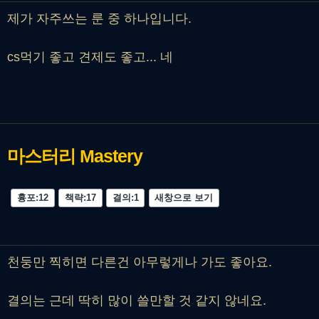
제가 자주쓰는 룬 중 하나입니다.
cs먹기 좋고 견제도 좋고... 네
마스터리
Mastery
흉포:12
책략:17
결의:1
새창으로 보기
천둥만 찍히면 다른건 아무렇게나 가도 좋아요.
결의는 근데 딱히 많이 쓸만할 것 같지 않네요.