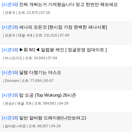
[시즌16]
진짜 개쩌는거 가져왔습니다 믿고 한번만 해보세요
|
관종국
|
조회: 22,870
|
07-16
[시즌16]
세나의 모든것 [현시점 가장 완벽한 세나서폿]
|
관종국
|
댓글: 4개
|
조회: 131,016
|
07-09
[시즌16]
▶前 M1◀ 밀렵왕 케인 [ 정글운영 업데이트 ]
|
버스있어요
|
조회: 24,644
|
07-04
[시즌16]
딜탱 다챙기는 야스오
|
Zionnam
|
조회: 77,656
|
05-07
[시즌16]
탑 오공 (Top Wukong) 26시즌
|
원숭yi
|
댓글: 5개
|
조회: 569,661
|
04-29
[시즌16]
일반 칼바람 드레이븐(나만보려고)
|
칼바람나락중
|
조회: 89,957
|
04-29