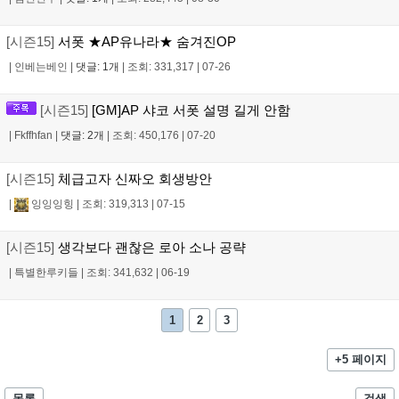
[시즌15]
서폿 ★AP유나라★ 숨겨진OP
|
인베는베인
|
댓글: 1개
|
조회: 331,317
|
07-26
[시즌15]
[GM]AP 샤코 서폿 설명 길게 안함
|
Fkffhfan
|
댓글: 2개
|
조회: 450,176
|
07-20
[시즌15]
체급고자 신짜오 회생방안
|
잉잉잉힝
|
조회: 319,313
|
07-15
[시즌15]
생각보다 괜찮은 로아 소나 공략
|
특별한루키들
|
조회: 341,632
|
06-19
1
2
3
+5 페이지
목록
검색