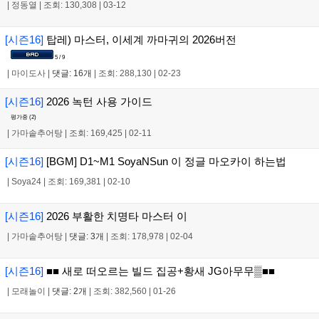
|
정동열
|
조회: 130,308
|
03-12
[시즌16]
탑레) 마스터, 이세계 까마귀의 2026버전
5 / 9
|
마이도사
|
댓글: 16개
|
조회: 288,130
|
02-23
[시즌16]
2026 녹턴 사용 가이드
평가중 (
2
)
|
가마솥추어탕
|
조회: 169,425
|
02-11
[시즌16]
[BGM] D1~M1 SoyaNSun 이 정글 마오카이 하는법
|
Soya24
|
조회: 169,381
|
02-10
[시즌16]
2026 부활한 치명타 마스터 이
|
가마솥추어탕
|
댓글: 3개
|
조회: 178,978
|
02-04
[시즌16]
■■ 새로 떠오르는 빌드 집공+황새 JG아무무▒■■
|
모래놀이
|
댓글: 2개
|
조회: 382,560
|
01-26