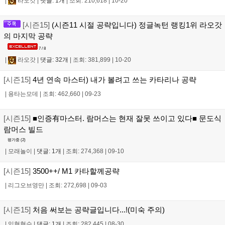
|
라오갓
|
댓글: 1개
|
조회: 210,618
|
10-20
[시즌15]
(시즌11 시절 공략입니다) 정글녹턴 랭킹1위 라오갓
의 마지막 공략
7 / 8
|
라오갓
|
댓글: 32개
|
조회: 381,899
|
10-20
[시즌15]
4년 연속 마스터) 내가 볼려고 쓰는 카타리나 공략
|
용타는모데
|
조회: 462,660
|
09-23
[시즌15]
■인증有마스터. 람머스는 현재 잘못 쓰이고 있다■ 문도식
람머스 빌드
평가중 (
2
)
|
모래놀이
|
댓글: 1개
|
조회: 274,368
|
09-10
[시즌15]
3500++/ M1 카타할께공략
|
리그오브영만
|
조회: 272,698
|
09-03
[시즌15]
처음 써보는 공략글입니다...!(미숙 주의)
|
임현현수
|
댓글: 1개
|
조회: 282,445
|
08-30