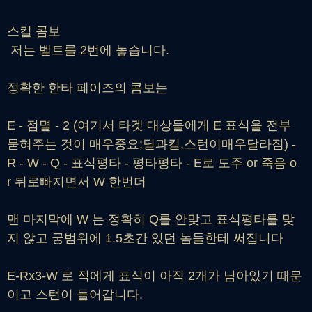
스킬 콤보
저는 벨트를 2번에 놓습니다.
정확한 한타 페이즈의 콤보는
E - 점멸 - 2 (여기서 타겟 대상들에게 E 표식을 전부
묻혀주는 것이 매우중요;딜과킬,스턴이매우달라짐) -
R - W - Q - 표식평타 - 평타평타 - E로 도주 or
죽음
o
r 뒤로빠지면서 W 한번더
맨 마지막에 W 는 정확히 Q를 안맞고 표식평타를 맞
지 않고 궁범위에 1.5초간 있던 놈들한테 써집니다
E-Rx3-W 로 적에게 표식이 아직 2개가 남아있기 때문
이고 스턴이 들어갑니다.