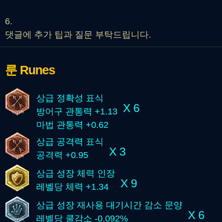
6.
댓글에 추가 팁과 질문 부탁드립니다.
룬
Runes
상급 정확성 표식
X 6
방어구 관통력 +1.13
마법 관통력 +0.62
상급 공격력 표식
X 3
공격력 +0.95
상급 성장 체력 인장
X 9
레벨당 체력 +1.34
상급 성장 재사용 대기시간 감소 문양
X 6
레벨당 쿨감소 -0.092%