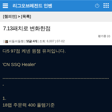
리그오브레전드
인벤
[챔피언]
>
[목록]
7.13패치로 변화한점
평가중 (
)
2
|
피들피들행
|
댓글: 4개
|
조회: 6,007
|
07-02
다5 97점 케넨 원챔 유저입니다.
'CN SSQ Healer'
-----------------------------------------------------------------------
-
1.
18랩 주문력 400 풀템기준