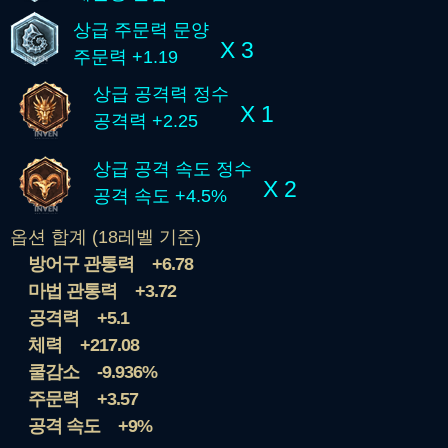
상급 주문력 문양
X 3
주문력 +1.19
상급 공격력 정수
X 1
공격력 +2.25
상급 공격 속도 정수
X 2
공격 속도 +4.5%
옵션 합계 (18레벨 기준)
방어구 관통력
+6.78
마법 관통력
+3.72
공격력
+5.1
체력
+217.08
쿨감소
-9.936%
주문력
+3.57
공격 속도
+9%