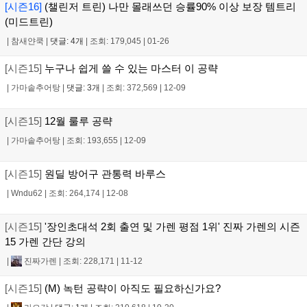
[시즌16]
(챌린저 트린) 나만 몰래쓰던 승률90% 이상 보장 템트리
(미드트린)
|
참새얀쿡
|
댓글: 4개
|
조회: 179,045
|
01-26
[시즌15]
누구나 쉽게 쓸 수 있는 마스터 이 공략
|
가마솥추어탕
|
댓글: 3개
|
조회: 372,569
|
12-09
[시즌15]
12월 룰루 공략
|
가마솥추어탕
|
조회: 193,655
|
12-09
[시즌15]
원딜 방어구 관통력 바루스
|
Wndu62
|
조회: 264,174
|
12-08
[시즌15]
'장인초대석 2회 출연 및 가렌 평점 1위' 진짜 가렌의 시즌
15 가렌 간단 강의
|
진짜가렌
|
조회: 228,171
|
11-12
[시즌15]
(M) 녹턴 공략이 아직도 필요하신가요?