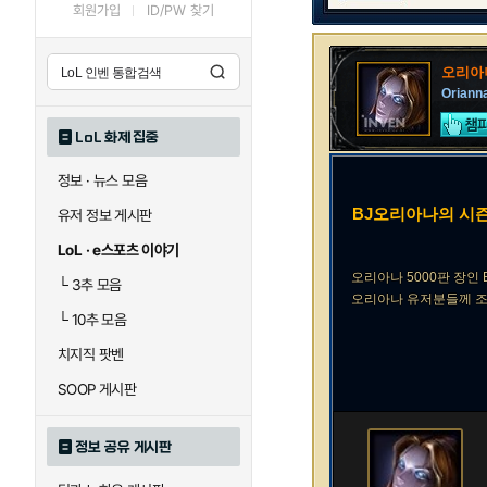
회원가입
ID/PW 찾기
오리아
Oriann
LoL 화제 집중
정보 · 뉴스 모음
BJ오리아나의 시즌
유저 정보 게시판
LoL · e스포츠 이야기
오리아나 5000판 장인 BJ
└
3추 모음
오리아나 유저분들께 조
└
10추 모음
치지직 팟벤
SOOP 게시판
정보 공유 게시판