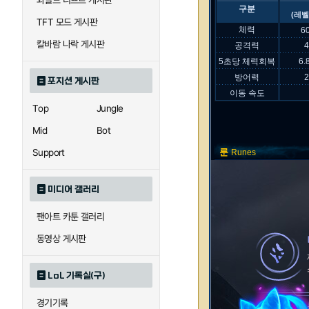
와일드 리프트 게시판
구분
(레벨
TFT 모드 게시판
체력
6
칼바람 나락 게시판
공격력
5초당 체력회복
6.
방어력
포지션 게시판
이동 속도
Top
Jungle
Mid
Bot
Support
룬
Runes
미디어 갤러리
팬아트 카툰 갤러리
동영상 게시판
LoL 기록실(구)
경기기록