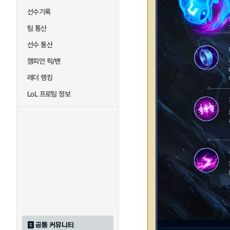
선수기록
팀 통산
선수 통산
챔피언 픽/밴
레더 랭킹
LoL 프로팀 정보
공통 커뮤니티