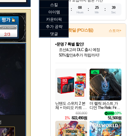
참가자 모집까지 남은 기간
스킬
10
08
25
37
아이템
Days
Hours
Min
Sec
카운터픽
추가 공략
게임 핫딜 (PC/스팀)
스토어+
댓글
2/3
문명 7 특별 할인!
조선&고려 DLC 출시 예정
50%할인&추가 적립까지!
인벤게임즈 8월 특별 할인!
드래곤소드: 어웨이크닝 입점!
마블 투혼 파이팅 소울즈 정식출시!
귀무자: 검의 길 예약 판매 중!
비스트 오브 리인카네이션 정식 출시!
커세어 코브 출시 기념 할인!
더 렐릭 퍼스트 가디언 정식 출시
베데스다 40주년 기념 할인 중!
캡콤 프렌차이즈 할인 진행 중!
캡콤 일부 상품 상시 할인
스타워즈 은하계 레이서
로블록스 기프트 카드 공식 입점
인기 퍼블리셔 모음!
스팀으로 만나는 드래곤소드!
마블 히어로 총 출동&화려한 격투!
10% 할인과
게임프릭 신작 IP
해적'섬'을 발전시키자!
설화x하드코어 액션!
베데스다의 명작들을
몬헌, 바하 등 인기 IP를
몬헌 와일즈 & 드래곤즈 도그마2
인벤게임즈에서 10% 추가 적립
Robux를 가장 안전하고
최대 90% 할인가를 만나보세요!
네이버혜택과 함께 만나보세요!
네이버 포인트 혜택까지!
이니&베니 혜택까지!
네이버 혜택가와 함께 예약하세요!
할인&네이버혜택으로 만나보세요!
네이버페이 혜택과 만나보세요!
40주년 프로모션으로 만나보세요!
할인가에 만나보세요!
일부 에디션 상시 할인!
혜택으로 예약 판매 중
편안하게 충전하세요
닌텐도 스위치 2 본
더 렐릭 퍼스트 가
체 + 마리오 카트 월
디언 The Relic First
드 + 슈퍼 마리오 파
Guardian
830,800
10%
티 잼버리 닌텐도
1%
822,490원
51,500원
스위치 2 에디션 +
언
잼버리 TV 번들