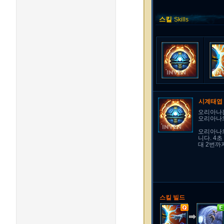
스킬
Skills
시계태엽
오리아나는
오리아나와
오리아나의
니다. 4
대 2번까
스킬 빌드