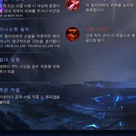
적 챔피언에게 피해를 입히면
공격 또는 스킬 사용 시 대상에 콩콩이
회복합니다.
를 보내 적에게 피해를 주거나 아군에
게 보호막 생성
마나순환 팔찌
보물 사냥꾼
고유 처치 관여 시 처음으로 
적 챔피언에게 스킬을 적중하면 최대
골드량 증가
마나가 영구적으로 25만큼 증가합니
다. (최대 마나량: 250)최대 마나량 250
에 도달하면 5초마다 잃은 마나의 1%
를 회복합니다.
절대 집중
체력이 70% 이상일 경우 적응형 피해
추가 적용
주문 작열
10초마다 공격 스킬 적중 시 챔피언을
불태움