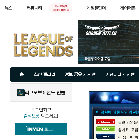
로스트아크
뉴스
커뮤니티
게임캘린더
게이머존
기대평 이벤트
홈
스킨 갤러리
정보 공유 게시판
커뮤니티 게시판
리그오브레전드 인벤
로그인하고
이 공략에 대한 당신의 평
출석보상
받으세요!
글만 읽었는데
로그인
좋네요. 조금
제 생각에 이