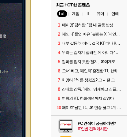
최근 HOT한 콘텐츠
LoL
게임
IT
유머
연예
1
'에이밍' 김하람, "팀 내 갈등 반성... 끝까지 뛰고 싶었다"
2
'페인터' 콜업 이유 "불화는 X, '페인터'는 부족한 콜을 채워줄 선수"
3
내부 갈등 '에이밍', 결국 KT 떠나 KRX로...'지우'와 트레이드
4
우리는 갑자기 잘해진 게 아니다 '씨맥' 김대호 감독의 자신감
5
갈피를 잡지 못한 젠지, DK에게도 0:2 패배
6
'오너' 빼고, '페인터' 출전한 T1, 한화생명에 패배
7
치명타 1% 룬 챙겼죠? 그 시절 그 감성 '롤 클래식' 30일 출시
8
김대호 감독, "패인, 명쾌하고 심플...다시 힘낼 수 있어"
9
여름의 KT, 한화생명까지 잡았다
10
'페이즈' 날뛴 T1, DK 연승 끊고 1위 지켜
PC 견적이 궁금하다면?
IT인벤 견적게시판