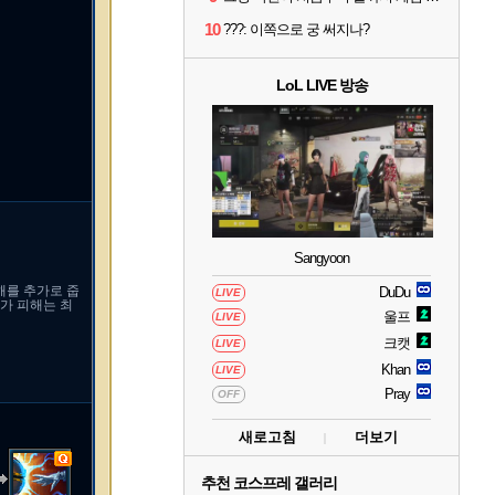
10
???: 이쪽으로 궁 써지나?
LoL LIVE 방송
Sangyoon
해를 추가로 줍
DuDu
LIVE
추가 피해는 최
울프
LIVE
크캣
LIVE
Khan
LIVE
Pray
OFF
새로고침
더보기
추천 코스프레 갤러리