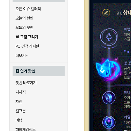
오픈 이슈 갤러리
오늘의 핫벤
오늘의 팟벤
AI 그림 그리기
PC 견적 게시판
더보기
인기 팟벤
팟벤 바로가기
치지직
차벤
걸그룹
여행
해외게임정보