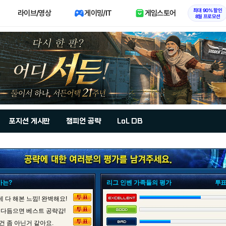
최대 90% 할인
라이브/영상
게이밍/IT
게임스토어
8월 프로모션
포지션 게시판
챔피언 공략
LoL DB
가는?
리그 인벤 가족들의 평가
투표
 다 해본 느낌! 완벽해요!
 다듬으면 베스트 공략감!
건 좀 아닌거 같아요.