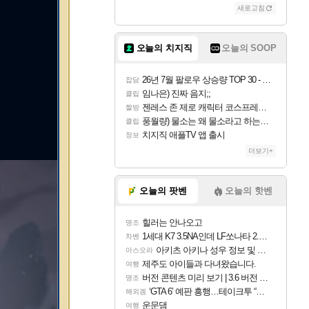
새로고침
오늘의 치지직
오늘의 SOOP
26년 7월 팔로우 상승량 TOP 30 - 월간 치지직
잡담
임나은) 진짜 음지;;
클립
젠레스 존 제로 캐릭터 코스프레한 꽁주
짤방
풍월량) 물소는 왜 물소라고 하는거야? 아! 그만 ㅋㅋ 알았어 ㅋㅋ
클립
치지직 애플TV 앱 출시
정보
더보기+
오늘의 팟벤
오늘의 핫벤
힐러는 안나오고
명조
1세대 K7 3.5NA인데 LF쏘나타 2.0NA 기변하면 유류비 절약이 얼마나 될까요..?
차벤
아키츠 아키나 성우 정보 및 주요 필모
아스오라
제주도 아이들과 다녀왔습니다.
여행
버전 콘텐츠 미리 보기 | 3.6 버전 「신기루 속 등불 그림자, 속세에 깃든 검의 결심」이 8월 20일에 업데이트됩니다!
명조
‘GTA 6’ 예판 흥행…테이크투 “내부 예상 크게 넘어”
해외겜
운문댐
여행