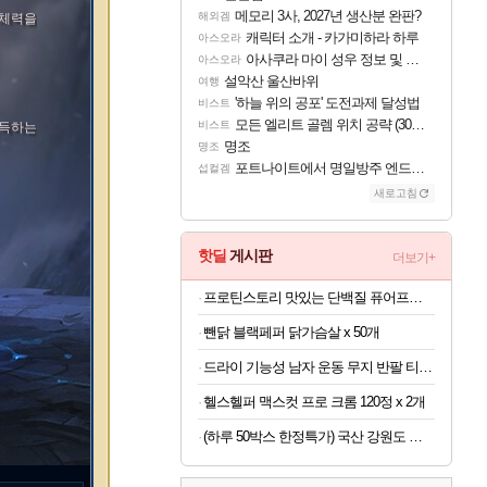
메모리 3사, 2027년 생산분 완판?
해외겜
 체력을
캐릭터 소개 - 카가미하라 하루
아스오라
아사쿠라 마이 성우 정보 및 주요 필모
아스오라
설악산 울산바위
여행
'하늘 위의 공포' 도전과제 달성법
비스트
모든 엘리트 골렘 위치 공략 (30개) - 방랑 결투가
비스트
획득하는
명조
명조
포트나이트에서 명일방주 엔드필드 [펠리카] 판매 예정
섭컬겜
새로고침
핫딜
게시판
더보기+
프로틴스토리 맛있는 단백질 퓨어프로틴7 3kg
뺀닭 블랙페퍼 닭가슴살 x 50개
드라이 기능성 남자 운동 무지 반팔 티셔츠 빅사이즈
헬스헬퍼 맥스컷 프로 크롬 120정 x 2개
(하루 50박스 한정특가) 국산 강원도 흑찰옥수수 특품 30개