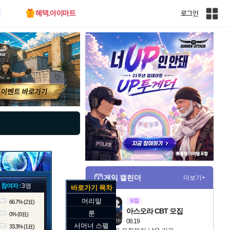
혜택.아이마트
로그인
인
벤
전
체
사
이
트
맵
게임 캘린더
더보기+
 참여자 :
3명
바로가기 목차
머리말
모집
66.7% (2표)
아스오라 CBT 모집
룬
0% (0표)
08.19
서머너 스펠
33.3% (1표)