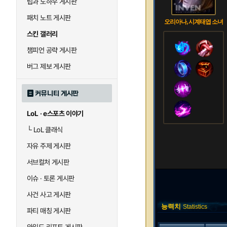
팁과 노하우 게시판
패치 노트 게시판
오리아나, 시계태엽 소녀
스킨 갤러리
챔피언 공략 게시판
버그 제보 게시판
커뮤니티 게시판
LoL · e스포츠 이야기
└
LoL 클래식
자유 주제 게시판
서브컬처 게시판
이슈 · 토론 게시판
사건 사고 게시판
능력치
Statistics
파티 매칭 게시판