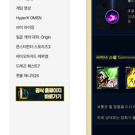
게임 영상
HyperX OMEN
브이 라이징
일곱 개의 대죄: Origin
몬스터헌터 스토리즈3
바이오하자드 레퀴엠
서머너 스펠
Summoner 
드래곤 퀘스트7
풋볼 매니저26
보통은 힐 점멸을 드시구
트페 상대로는 정화가 좋