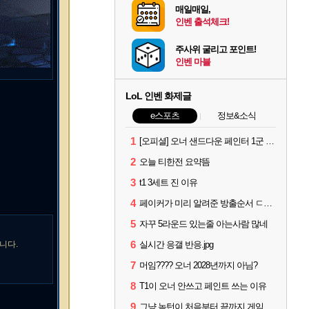
매일매일,
인벤 출석체크!
주사위 굴리고 포인트!
인벤 마블
LoL 인벤 화제글
e스포츠
정보&소식
1
[오피셜] 오너 샌드다운 페인터 1군 콜업 출전
2
오늘 티한전 요약뜸
3
t1 3세트 진 이유
4
페이커가 미리 알려준 방출순서 ㄷㄷㄷㄷ
5
자꾸 5라운드 있는줄 아는사람 많네
6
니다.
실시간 응갤 반응.jpg
7
머임???? 오너 2028년까지 아님?
8
T1이 오너 안쓰고 페인트 쓰는 이유
9
그냥 녹턴이 처음부터 끝까지 게임 지게 굴려줬는데