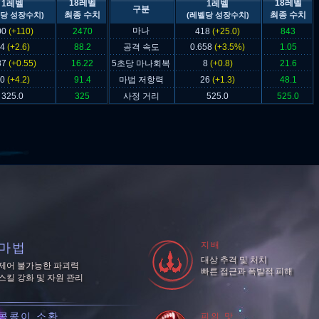
18레벨
18레벨
1레벨
1레벨
구분
최종 수치
최종 수치
당 성장수치)
(레벨당 성장수치)
마나
00
(+110)
2470
418
(+25.0)
843
44
(+2.6)
88.2
공격 속도
0.658
(+3.5%)
1.05
87
(+0.55)
16.22
5초당 마나회복
8
(+0.8)
21.6
20
(+4.2)
91.4
마법 저항력
26
(+1.3)
48.1
325.0
325
사정 거리
525.0
525.0
지배
마법
대상 추격 및 처치
제어 불가능한 파괴력
빠른 접근과 폭발적 피해
스킬 강화 및 자원 관리
콩콩이 소환
피의 맛