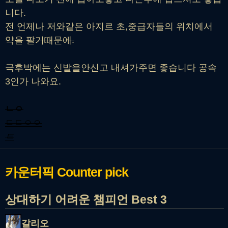
니다.
전 언제나 저와같은 아지르 초,중급자들의 위치에서
약을 팔기때문에.
극후박에는 신발을안신고 내셔가주면 좋습니다 공속
3인가 나와요.
ㄴㅇ
ㄷㄷㅇㅇ
ㅌ
카운터픽
Counter pick
상대하기 어려운 챔피언 Best 3
갈리오