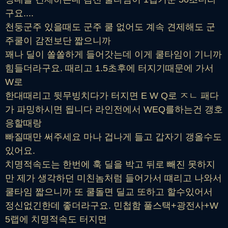
구요....
천둥군주 있을때도 군주 쿨 없어도 계속 견제해도 군
주쿨이 감전보단 짧으니까
꽤나 딜이 쏠쏠하게 들어갓는데 이게 쿨타임이 기니까
힘들더라구요. 때리고 1.5초후에 터지기때문에 가서
W로
한대때리고 뒷무빙치다가 터지면 E W Q로 ㅈㄴ 패다
가 파밍하시면 됩니다 라인전에서 WEQ를하는건 갱호
응할때랑
빠질때만 써주세요 마나 겁나게 들고 갑자기 갱올수도
있어요.
치명적속도는 한번에 훅 딜을 박고 뒤로 빼진 못하지
만 제가 생각하던 미친놈처럼 들어가서 떄리고 나와서
쿨타임 짧으니까 또 쿨돌면 딜교 또하고 할수있어서
정신없긴한데 좋더라구요. 민첩함 풀스택+광전사+W
5랩에 치명적속도 터지면