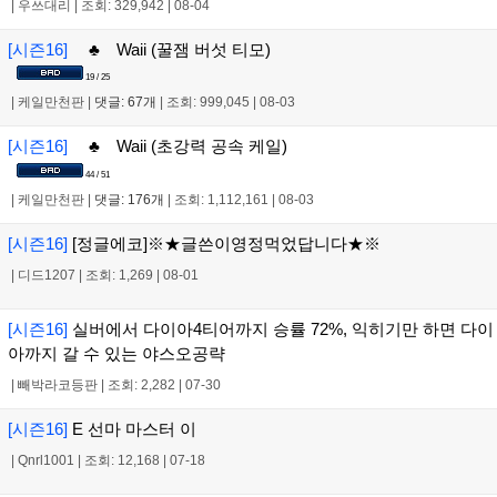
|
우쓰대리
|
조회: 329,942
|
08-04
[시즌16]
♣ Waii (꿀잼 버섯 티모)
19 / 25
|
케일만천판
|
댓글: 67개
|
조회: 999,045
|
08-03
[시즌16]
♣ Waii (초강력 공속 케일)
44 / 51
|
케일만천판
|
댓글: 176개
|
조회: 1,112,161
|
08-03
[시즌16]
[정글에코]※★글쓴이영정먹었답니다★※
|
디드1207
|
조회: 1,269
|
08-01
[시즌16]
실버에서 다이아4티어까지 승률 72%, 익히기만 하면 다이
아까지 갈 수 있는 야스오공략
|
빼박라코등판
|
조회: 2,282
|
07-30
[시즌16]
E 선마 마스터 이
|
Qnrl1001
|
조회: 12,168
|
07-18