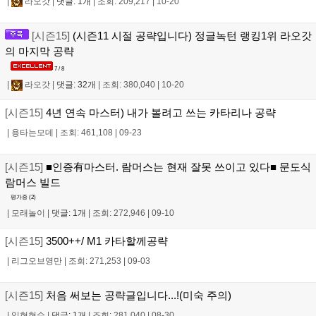
|
라오갓
|
댓글: 1개
|
조회: 209,217
|
10-20
[시즌15]
(시즌11 시절 공략입니다) 정글녹턴 랭킹1위 라오갓
의 마지막 공략
7 / 8
|
라오갓
|
댓글: 32개
|
조회: 380,040
|
10-20
[시즌15]
4년 연속 마스터) 내가 볼려고 쓰는 카타리나 공략
|
용타는모데
|
조회: 461,108
|
09-23
[시즌15]
■인증有마스터. 람머스는 현재 잘못 쓰이고 있다■ 문도식
람머스 빌드
평가중 (
2
)
|
모래놀이
|
댓글: 1개
|
조회: 272,946
|
09-10
[시즌15]
3500++/ M1 카타할께공략
|
리그오브영만
|
조회: 271,253
|
09-03
[시즌15]
처음 써보는 공략글입니다...!(미숙 주의)
|
임현현수
|
댓글: 1개
|
조회: 281,040
|
08-30