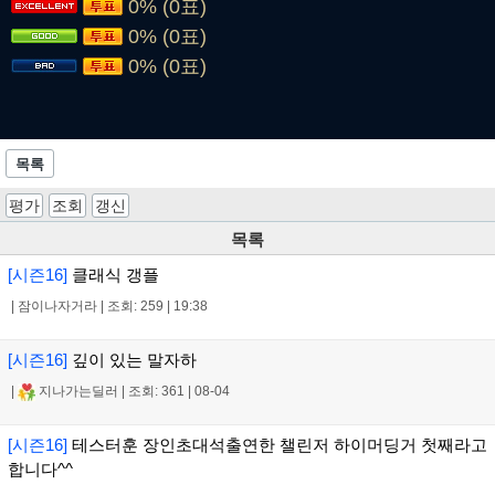
0% (0표)
0% (0표)
0% (0표)
목록
평가
조회
갱신
목록
[시즌16]
클래식 갱플
|
잠이나자거라
|
조회: 259
|
19:38
[시즌16]
깊이 있는 말자하
|
지나가는딜러
|
조회: 361
|
08-04
[시즌16]
테스터훈 장인초대석출연한 챌린저 하이머딩거 첫째라고
합니다^^