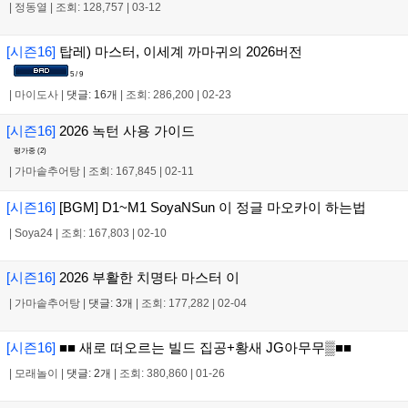
|
정동열
|
조회: 128,757
|
03-12
[시즌16]
탑레) 마스터, 이세계 까마귀의 2026버전
5 / 9
|
마이도사
|
댓글: 16개
|
조회: 286,200
|
02-23
[시즌16]
2026 녹턴 사용 가이드
평가중 (
2
)
|
가마솥추어탕
|
조회: 167,845
|
02-11
[시즌16]
[BGM] D1~M1 SoyaNSun 이 정글 마오카이 하는법
|
Soya24
|
조회: 167,803
|
02-10
[시즌16]
2026 부활한 치명타 마스터 이
|
가마솥추어탕
|
댓글: 3개
|
조회: 177,282
|
02-04
[시즌16]
■■ 새로 떠오르는 빌드 집공+황새 JG아무무▒■■
|
모래놀이
|
댓글: 2개
|
조회: 380,860
|
01-26