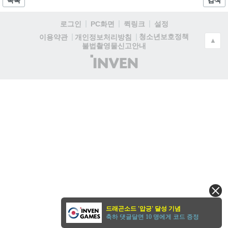
목록
검색
로그인
PC화면
퀵링크
설정
청소년보호정책
이용약관
개인정보처리방침
▲
불법촬영물신고안내
(주)
인
벤
드래곤소드 '압긍' 달성 기념
축하 댓글달면 10 명에게 코드 증정