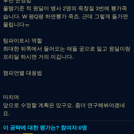
후반 운영법
풀탬기준 적 원딜이 병사 2명의 죽창질 3번에 뿅가죽
습니다. W 평Q평 하면뿅가 죽죠. 근데 그렇게 들가면
물립니다ㅠ
팀파이트시 역할
최대한 뒤쪽에서 들어오는 애들 궁으로 밀고 원딜이랑
프리딜 하시면 거의 이깁니다.
챔피언별 대응법
마치며
앞으로 수정할 계획은 있구요. 좀더 연구해봐야겠네
요.
이 공략에 대한 평가는?
참여자:
0명