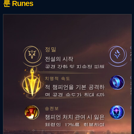
룬
Runes
정밀
전설의 시작
공격 강화 및 지속적 피해
마
치명적 속도
적 챔피언을 기본 공격하
면 공격 속도가 최대 6까
다
지 증가. 최대 중첩 시 기
승전보
본 공격을 하면 추가 적응
챔피언 처치 관여 시 잃은
형 피해를 입힘
체력의 12%를 회복하며
추가로 20골드 획득