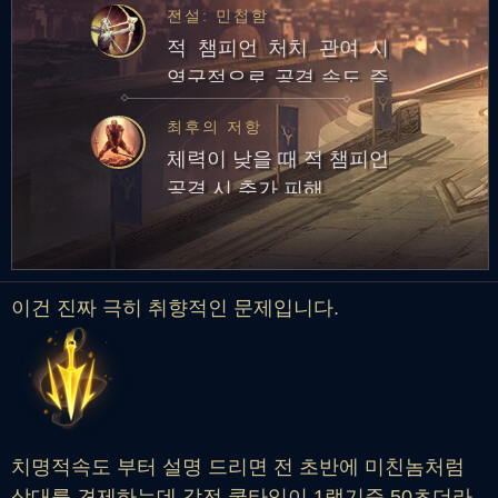
전설: 민첩함
적 챔피언 처치 관여 시
영구적으로 공격 속도 증
가
최후의 저항
체력이 낮을 때 적 챔피언
공격 시 추가 피해
이건 진짜 극히 취향적인 문제입니다.
치명적속도 부터 설명 드리면 전 초반에 미친놈처럼
상대를 견제하는데 감전 쿨타임이 1랩기준 50초더라