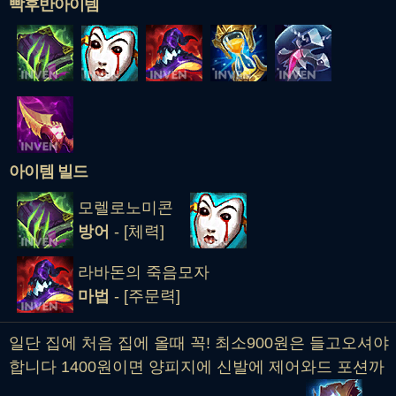
빡후반아이템
아이템 빌드
모렐로노미콘
방어
- [체력]
라바돈의 죽음모자
마법
- [주문력]
일단 집에 처음 집에 올때 꼭! 최소900원은 들고오셔야
합니다 1400원이면 양피지에 신발에 제어와드 포션까