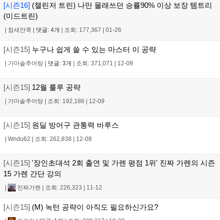
[시즌16]
(챌린저 트린) 나만 몰래쓰던 승률90% 이상 보장 템트리
(미드트린)
|
참새얀쿡
|
댓글: 4개
|
조회: 177,367
|
01-26
[시즌15]
누구나 쉽게 쓸 수 있는 마스터 이 공략
|
가마솥추어탕
|
댓글: 3개
|
조회: 371,071
|
12-09
[시즌15]
12월 룰루 공략
|
가마솥추어탕
|
조회: 192,186
|
12-09
[시즌15]
원딜 방어구 관통력 바루스
|
Wndu62
|
조회: 262,838
|
12-08
[시즌15]
'장인초대석 2회 출연 및 가렌 평점 1위' 진짜 가렌의 시즌
15 가렌 간단 강의
|
진짜가렌
|
조회: 226,323
|
11-12
[시즌15]
(M) 녹턴 공략이 아직도 필요하신가요?