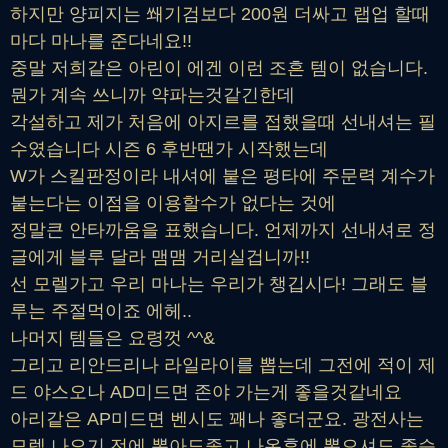
하지만 양피지는 쐐기검보다 200원 더싸고 랩업 할때
마다 마나를 준다네요!!
중말 저희같은 아린이 에겐 이런 조흔 템이 없습니다.
뭔가 계속 쓰니까 약파는것같긴한데
각설하고 제가 처음에 아지르를 접했을때 선내셔는 필
수였습니다 시즌 6 후반땐가 시작했는데
W가 스킬판정이라 내셔에 붙은 평타에 주문력 계수가
붙는다는 이점을 이용할수가 없다는 것에
정말큰 안타까움을 표했습니다. 언제까지 선내셔로 정
글에게 블루 달라 맴맴 거리실겁니까!!
선 모렐가고 우리 마나는 우리가 챙깁시다! 그래도 블
루는 주절먹이죠 에헤..
나머지 템들은 요령껏 ^^&
그리고 리안드리나 라일라이를 뽑는데 그전에 적이 제
드 야스오나 AD미드면 존야 가는게 좋을것같네요
아리같은 AP미드면 벤시도 꽤나 좋더군요. 광전사는
모렐 나오기 전에 뽑아도좋고 나온후에 뽑으셔도 좋습