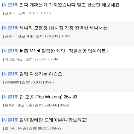
[시즌16]
진짜 개쩌는거 가져왔습니다 믿고 한번만 해보세요
|
관종국
|
조회: 21,132
|
07-16
[시즌16]
세나의 모든것 [현시점 가장 완벽한 세나서폿]
|
관종국
|
댓글: 4개
|
조회: 129,285
|
07-09
[시즌16]
▶前 M1◀ 밀렵왕 케인 [ 정글운영 업데이트 ]
|
버스있어요
|
조회: 22,894
|
07-04
[시즌16]
딜탱 다챙기는 야스오
|
Zionnam
|
조회: 75,933
|
05-07
[시즌16]
탑 오공 (Top Wukong) 26시즌
|
원숭yi
|
댓글: 5개
|
조회: 568,466
|
04-29
[시즌16]
일반 칼바람 드레이븐(나만보려고)
|
칼바람나락중
|
조회: 88,355
|
04-29