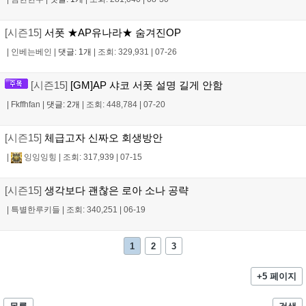
[시즌15]
서폿 ★AP유나라★ 숨겨진OP
|
인베는베인
|
댓글: 1개
|
조회: 329,931
|
07-26
[시즌15]
[GM]AP 샤코 서폿 설명 길게 안함
|
Fkffhfan
|
댓글: 2개
|
조회: 448,784
|
07-20
[시즌15]
체급고자 신짜오 회생방안
|
잉잉잉힝
|
조회: 317,939
|
07-15
[시즌15]
생각보다 괜찮은 로아 소나 공략
|
특별한루키들
|
조회: 340,251
|
06-19
1
2
3
+5 페이지