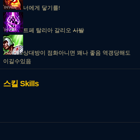
너에게 닿기를!
트페 탈리아 갈리오
시발
상대방이 점화아니면 꽤나 좋음 역갱당해도
이길수있음
스킬
Skills