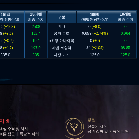
18레벨
18레벨
1레벨
1레벨
구분
최종 수치
최종 수치
당 성장수치)
(레벨당 성장수치)
마나
72
(+108)
2508
0
(+0.0)
0
58
(+3.2)
112.4
공격 속도
0.658
(+2.74%)
0.964
.5
(+0.7)
19.4
5초당 마나회복
0
(+0)
0
28
(+4.7)
107.9
마법 저항력
34
(+2.05)
68.85
335.0
335
사정 거리
125.0
125.0
정밀
지배
전설의 시작
대상 추격 및 처치
공격 강화 및 지속적 피해
빠른 접근과 폭발적 피해