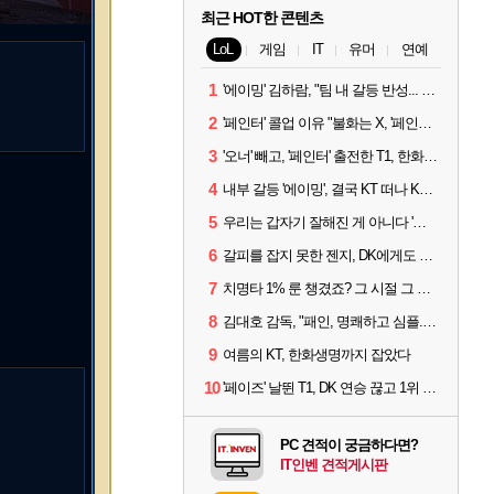
최근 HOT한 콘텐츠
LoL
게임
IT
유머
연예
1
'에이밍' 김하람, "팀 내 갈등 반성... 끝까지 뛰고 싶었다"
2
'페인터' 콜업 이유 "불화는 X, '페인터'는 부족한 콜을 채워줄 선수"
3
'오너' 빼고, '페인터' 출전한 T1, 한화생명에 패배
4
내부 갈등 '에이밍', 결국 KT 떠나 KRX로...'지우'와 트레이드
5
우리는 갑자기 잘해진 게 아니다 '씨맥' 김대호 감독의 자신감
6
갈피를 잡지 못한 젠지, DK에게도 0:2 패배
7
치명타 1% 룬 챙겼죠? 그 시절 그 감성 '롤 클래식' 30일 출시
8
김대호 감독, "패인, 명쾌하고 심플...다시 힘낼 수 있어"
9
여름의 KT, 한화생명까지 잡았다
10
'페이즈' 날뛴 T1, DK 연승 끊고 1위 지켜
PC 견적이 궁금하다면?
IT인벤 견적게시판