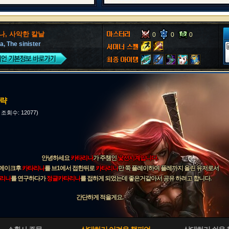
나, 사악한 칼날
0
0
0
a, The sinister
공략
, 조회수: 12077)
안녕하세요
카타리나
가 주챔인
낯선시계
입니다.
리메이크후
카타리나
를 브1에서 접한뒤로
카타리나
만 쭉 플레이하여 플레까지 올린 유저로서
리나
를 연구하다가
정글카타리나
를 접하게 되었는데 좋은거같아서 공유 하려고 합니다.
간단하게 적을게요.