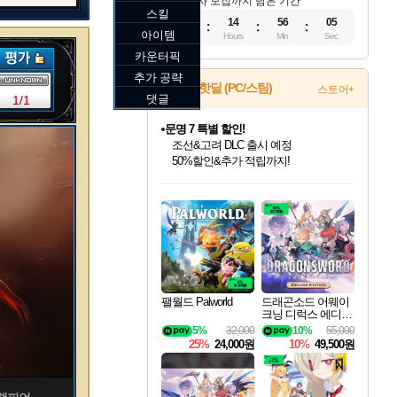
참가자 모집까지 남은 기간
스킬
09
14
56
04
아이템
Days
Hours
Min
Sec
카운터픽
추가 공략
게임 핫딜 (PC/스팀)
스토어+
댓글
1/1
문명 7 특별 할인!
조선&고려 DLC 출시 예정
50%할인&추가 적립까지!
인벤게임즈 8월 특별 할인!
드래곤소드: 어웨이크닝 입점!
마블 투혼 파이팅 소울즈 정식출시!
귀무자: 검의 길 예약 판매 중!
비스트 오브 리인카네이션 정식 출시!
커세어 코브 출시 기념 할인!
더 렐릭 퍼스트 가디언 정식 출시
베데스다 40주년 기념 할인 중!
캡콤 프렌차이즈 할인 진행 중!
캡콤 일부 상품 상시 할인
스타워즈 은하계 레이서
로블록스 기프트 카드 공식 입점
인기 퍼블리셔 모음!
스팀으로 만나는 드래곤소드!
마블 히어로 총 출동&화려한 격투!
10% 할인과
게임프릭 신작 IP
해적'섬'을 발전시키자!
설화x하드코어 액션!
베데스다의 명작들을
몬헌, 바하 등 인기 IP를
몬헌 와일즈 & 드래곤즈 도그마2
인벤게임즈에서 10% 추가 적립
Robux를 가장 안전하고
최대 90% 할인가를 만나보세요!
네이버혜택과 함께 만나보세요!
네이버 포인트 혜택까지!
이니&베니 혜택까지!
네이버 혜택가와 함께 예약하세요!
할인&네이버혜택으로 만나보세요!
네이버페이 혜택과 만나보세요!
40주년 프로모션으로 만나보세요!
할인가에 만나보세요!
일부 에디션 상시 할인!
혜택으로 예약 판매 중
편안하게 충전하세요
팰월드 Palworld
드래곤소드 어웨이
크닝 디럭스 에디션
DragonSword Awake
5%
32,000
10%
55,000
ning Deluxe Edition
25%
24,000원
10%
49,500원