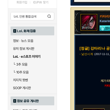
회원가입
ID/PW 찾기
카타리
Katarin
LoL 화제 집중
정보 · 뉴스 모음
[정글] 강타리나 
유저 정보 게시판
- 낯선시계
(2017-11-11
LoL · e스포츠 이야기
└
3추 모음
└
10추 모음
치지직 팟벤
제가 
카타
SOOP 게시판
정보 공유 게시판