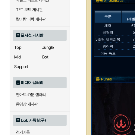
와일드 리프트 게시판
능력치
Statistics
TFT 모드 게시판
구분
칼바람 나락 게시판
(레벨
체력
6
공격력
포지션 게시판
5초당 체력회복
7
방어력
Top
Jungle
이동 속도
Mid
Bot
Support
룬
Runes
미디어 갤러리
팬아트 카툰 갤러리
동영상 게시판
LoL 기록실(구)
경기기록