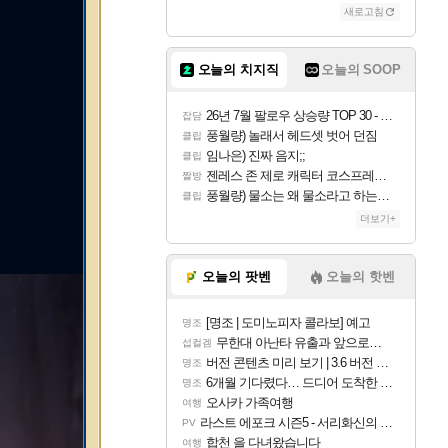
새로고침
오늘의 치지직
오늘의 SOOP
26년 7월 팔로우 상승량 TOP 30 - 월간 치지직
잡담
풍월량) 놀래서 헤드셋 벗어 던짐
클립
임나은) 진짜 음지;;
클립
젠레스 존 제로 캐릭터 코스프레한 꽁주
짤방
풍월량) 물소는 왜 물소라고 하는거야? 아! 그만 ㅋㅋ 알았어 ㅋㅋ
클립
더보기+
오늘의 팟벤
오늘의 핫벤
[명조 | 도미노피자 콜라보] 예고
명조
무한대 아난타 유출과 앞으로의 예상 (루머)
섭컬겜
버전 콘텐츠 미리 보기 | 3.6 버전 「신기루 속 등불 그림자, 속세에 깃든 검의 결심」이 8월 20일에 업데이트됩니다!
명조
6개월 기다렸다… 드디어 도착한 치사 메신저백! 실물 후기
명조
오사카 가족여행
여행
라스트 에포크 시즌5 - 서리화신의 분노 티저
PV
합천 을 다녀왔습니다
여행