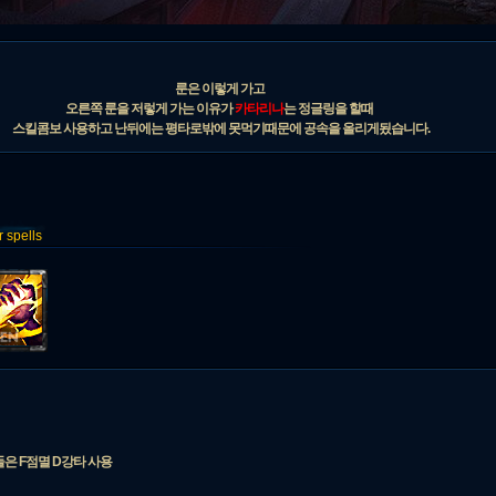
룬은 이렇게 가고
오른쪽 룬을 저렇게 가는 이유가
카타리나
는 정글링을 할때
스킬콤보 사용하고 난뒤에는 평타로밖에 못먹기때문에 공속을 올리게됬습니다.
spells
은 F점멸 D강타 사용