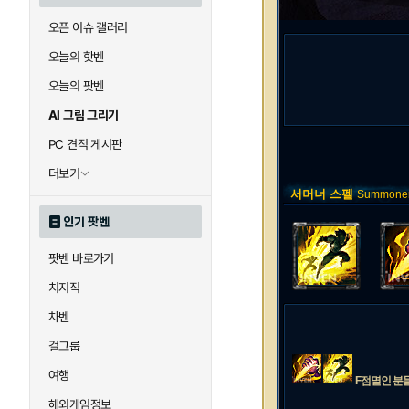
오픈 이슈 갤러리
오늘의 핫벤
오늘의 팟벤
AI 그림 그리기
PC 견적 게시판
더보기
서머너 스펠
Summoner 
인기 팟벤
팟벤 바로가기
치지직
차벤
걸그룹
여행
F점멸인 분들
해외게임정보