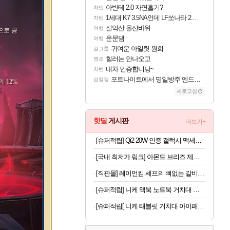
아반테 2.0 자연흡기?
차벤
1세대 K7 3.5NA인데 LF쏘나타 2.0NA 기변하면 유류비 절약이 얼마나 될까요..?
차벤
설악산 울산바위
여행
으로 공
운문댐
여행
귀여운 아일릿 원희
걸그룹
힐러는 안나오고
명조
내차 인증합니당~
차벤
포트나이트에서 명일방주 엔드필드 [펠리카] 판매 예정
섭컬겜
 12%
득
새로고침
핫딜
게시판
더보기+
[슈퍼적립] Qi2 20W 인증 갤럭시 맥세이프 케이스 에어핏프로 맥핏 블랙, 갤럭시Z 폴드8 울트라
[국내 최저가 링크] 아몬드 브리즈 제로슈가, 초콜릿, 190ml, 24팩
[직판몰] 레이먼킴 셰프의 뼈없는 갈비탕 정석 500g*4팩
[슈퍼적립] 니케 맥북 노트북 거치대 수직 스탠드 클램쉘 맥미니 꽂이 세로 알루미늄 1슬롯 The Vertical
[슈퍼적립[ 니케 태블릿 거치대 아이패드 거치대 침대 갤럭시탭 패드 The Comfy