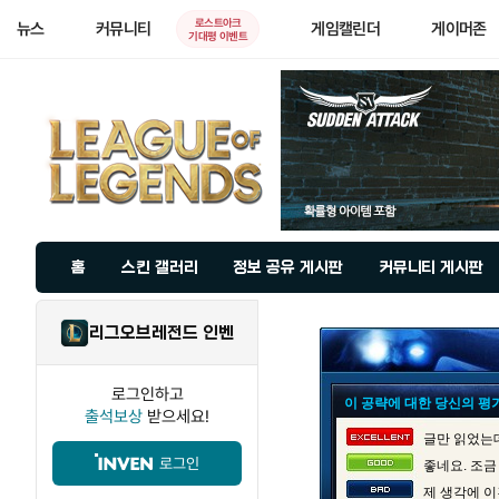
로스트아크
뉴스
커뮤니티
게임캘린더
게이머존
기대평 이벤트
홈
스킨 갤러리
정보 공유 게시판
커뮤니티 게시판
리그오브레전드 인벤
로그인하고
이 공략에 대한 당신의 평
출석보상
받으세요!
글만 읽었는데
로그인
좋네요. 조금
제 생각에 이