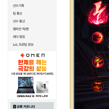
선수기록
팀 통산
선수 통산
챔피언 픽/밴
레더 랭킹
LoL 프로팀 정보
공통 커뮤니티