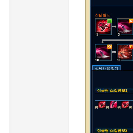
스킬 빌드
1
2
10
11
상세 내용 접기
정글링 스킬콤보1
평
평
평
평
정글링 스킬콤보2