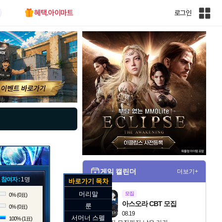
혜택.아이마트
로그인
인
벤
전
체
사
이
트
맵
게임 캘린더
더보기+
 참여자 :
1명
바로가기 목차
머리말
모집
0% (0표)
아스오라 CBT 모집
룬
0% (0표)
08.19
서머너 스펠
100% (1표)