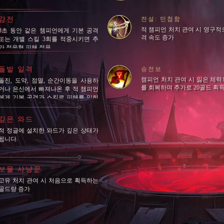
감전
전설: 민첩함
적 챔피언 처치 관여 시 영구적
3초 동안 같은 챔피언에게 기본 공격
격 속도 증가
또는 개별 스킬 3회를 적중시키면 추
가 적응형 피해 적용
돌발 일격
승전보
챔피언 처치 관여 시 잃은 체력의
돌진, 도약, 점멸, 순간이동을 사용하
를 회복하며 추가로 20골드 획
거나 은신에서 빠져나온 후 적 챔피언
에게 기본 공격과 스킬로 피해를 입히
면 추…
깊은 와드
적 정글에 설치한 와드가 깊은 상태가
됩니다.
보물 사냥꾼
고유 처치 관여 시 처음으로 획득하는
골드량 증가