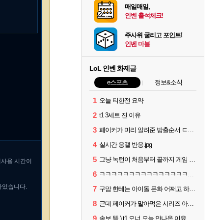
매일매일,
인벤 출석체크!
주사위 굴리고 포인트!
인벤 마블
LoL 인벤 화제글
e스포츠
정보&소식
1
오늘 티한전 요약
2
t1 3세트 진 이유
3
페이커가 미리 알려준 방출순서 ㄷㄷㄷㄷ
4
실시간 응갤 반응.jpg
5
그냥 녹턴이 처음부터 끝까지 게임 지게 굴려줬는데
재사용 시간이
6
ㅋㅋㅋㅋㅋㅋㅋㅋㅋㅋㅋㅋㅋㅋㅋㅋㅋㅋ
남아있습니다.
7
구맘 한테는 아이돌 문화 어쩌고 하더니 티원 팬이 제일 역겨움 그냥
8
근데 페이커가 말아먹은 시리즈 아님?
9
속보 뜸 ) t1 오너 오늘 안나온 이유