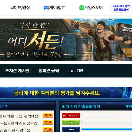
최대 90% 할인
라이브/영상
게이밍/IT
게임스토어
8월 프로모션
포지션 게시판
챔피언 공략
LoL DB
가는?
리그 인벤 가족들의 평가
투표
 다 해본 느낌! 완벽해요!
 다듬으면 베스트 공략감!
건 좀 아닌거 같아요.