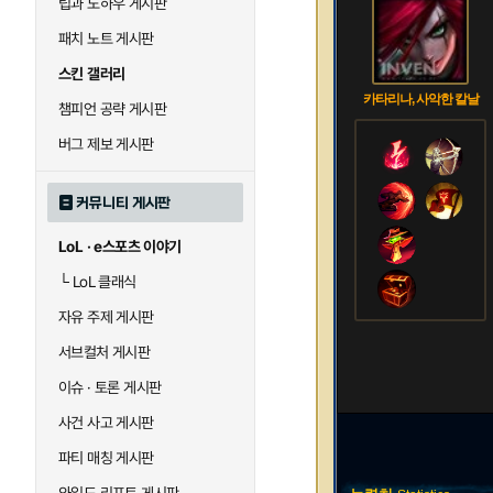
팁과 노하우 게시판
패치 노트 게시판
스킨 갤러리
카타리나, 사악한 칼날
챔피언 공략 게시판
버그 제보 게시판
커뮤니티 게시판
LoL · e스포츠 이야기
└
LoL 클래식
자유 주제 게시판
서브컬처 게시판
이슈 · 토론 게시판
사건 사고 게시판
파티 매칭 게시판