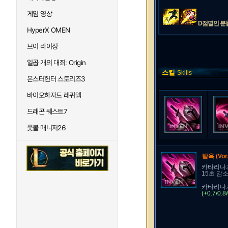
게임 영상
D점멸인 분들
HyperX OMEN
브이 라이징
일곱 개의 대죄: Origin
스킬
Skills
몬스터헌터 스토리즈3
바이오하자드 레퀴엠
드래곤 퀘스트7
풋볼 매니저26
탐욕
(Vor
카타리나가
15초 감
카타리나가
(+0.7/0.8