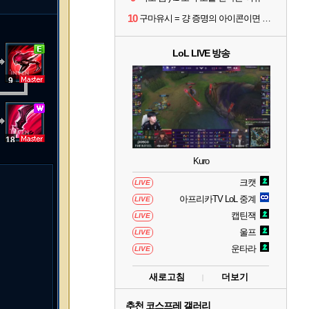
10
구마유시 = 걍 증명의 아이콘이면 개추 ㅋㅋㅋㅋㅋㅋㅋㅋㅋ
LoL LIVE 방송
9
18
Kuro
크캣
LIVE
아프리카TV LoL 중계
LIVE
캡틴잭
LIVE
울프
LIVE
운타라
LIVE
새로고침
더보기
추천 코스프레 갤러리