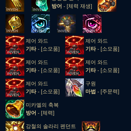
방어
- [체력 재생]
제어 와드
제어 와드
기타
- [소모품]
기타
- [소모품]
제어 와드
제어 와드
기타
- [소모품]
기타
- [소모품]
제어 와드
구원
기타
- [소모품]
마법
- [주문력]
미카엘의 축복
방어
- [체력]
강철의 솔라리 펜던트