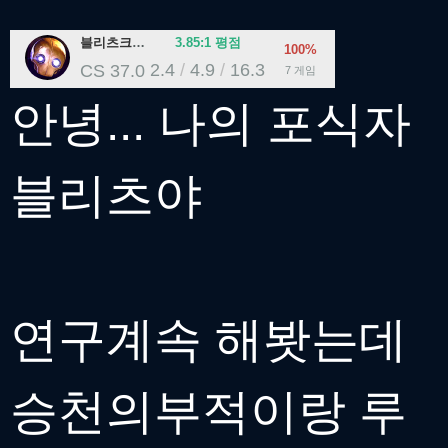
블리츠크랭크
3.85:1
평점
100%
2.4
/
4.9
/
16.3
CS
37.0
7 게임
안녕... 나의 포식자
블리츠야
연구계속 해봣는데
승천의부적이랑 루