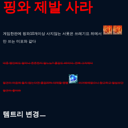
핑와 제발 사라
게임한판에 핑와10개이상 사지않는 서폿은 쓰레기요.뒤에서
만 쓰는 미포와 같다
대충 템만봐도 얼마나 튼튼한지 알느뇨? 쿨감도 40이다. 완벽 그자체다
얼건이 마음에 들지 않는다면 쿨감20% 대체할 탱템
이거밖에없으니 참고하고 얼심보단
얼건이 좋더라
템트리 변경ㅡ