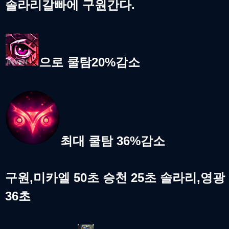
솔라리갈빠에 구원간다.
으로 쿨탐20%감소
최대 쿨탐 36%감소
구원,미카엘 50초 승천 25초 솔라리,영광
36초