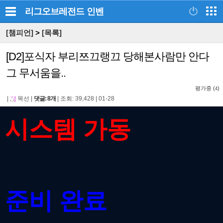
리그오브레전드
인벤
[챔피언]
>
[목록]
[D2]포식자 부리쯔끄랭끄 당해본사람만 안다
그 무서움을..
평가중 (
)
4
|
목선
|
댓글: 8개
|
조회: 39,428
|
01-28
시스템 가동
준비 완료