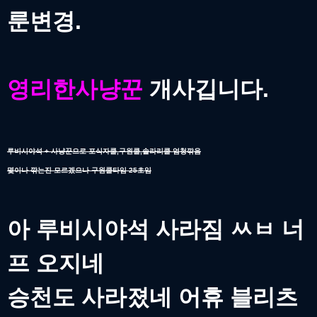
룬변경.
영리한사냥꾼
개사깁니다.
루비시야석 + 사냥꾼으로 포식자쿨,구원쿨,솔라리쿨 엄청깎음
몇이나 깎는진 모르겠으나 구원쿨타임 25초임
아 루비시야석 사라짐 ㅆㅂ 너
프 오지네
승천도 사라졌네 어휴 블리츠