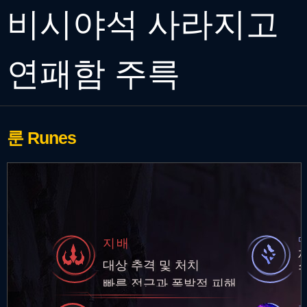
비시야석 사라지고
연패함 주륵
룬
Runes
지배
대상 추격 및 처치
빠른 접근과 폭발적 피해