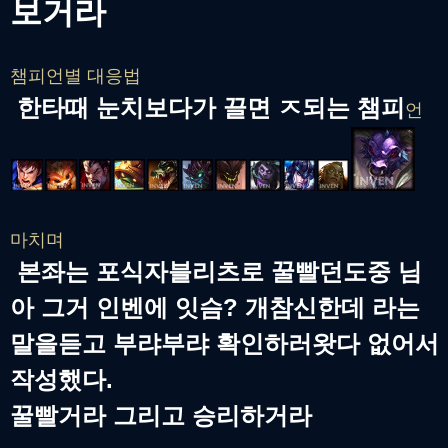
보거라
챔피언별 대응법
한타때 눈치보다가 끌면 ㅈ되는 챔피
언
마치며
본좌는 포식자블리츠로 꿀빨던도중 님
아 그거 인벤에 잇슴? 개참신한데 라는
말을듣고 부랴부랴 확인하러왓다 없어서
작성했다.
꿀빨거라 그리고 승리하거라