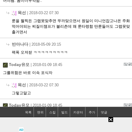
어야됌. 몸이너무약함..
목선
|
2018-03-22 07:30
룬을 뭘찍든 그랩못맞추면 뚜까맞으면서 원딜이 미니언잡고나온 주화
먹어야되는 찌질이챔프가 블리츤데 왜 룬타령함 딴룬들어도 그랩못맞
출거면서
반아나다
|
2018-05-09 20:15
팩폭 오져싿 ㅋㅋㅋㅋㅋㅋㅋㅋㅋ
Today유모
[답글]
|
2018-01-09 18:45
그를위함은 바로 이속 포식자
목선
|
2018-03-22 07:30
그렇고말고
Today유모
[답글]
|
2018-01-09 18:45
인정 또인정이다 선그랩보다 선E 가 무엇보다 중요하도다.
목선
|
2018-03-22 07:29
AD