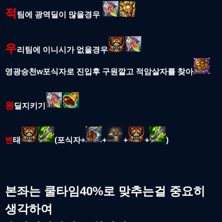
적
팀에 광역딜이 많을경우
우
리팀에 이니시가 없을경우
영광승천w포식자로 진입후 구원깔고 적암살자를 찾아
원
딜지키기
변
태
(포식자+
+
+
+
)
본좌는 쿨타임40%로 맞추는걸 중요히
생각하여