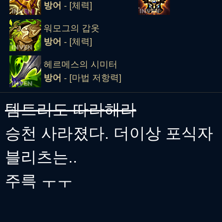
방어
- [체력]
워모그의 갑옷
방어
- [체력]
헤르메스의 시미터
방어
- [마법 저항력]
템트리도 따라해라
승천 사라졌다. 더이상 포식자
블리츠는..
주륵 ㅜㅜ