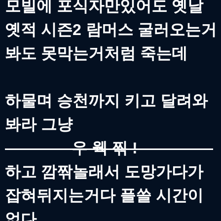
모빌에 포식자만있어도 옛날
옛적 시즌2 람머스 굴러오는거
봐도 못막는거처럼 죽는데
하물며 승천까지 키고 달려와
봐라 그냥
우 웩 찎 !
하고 깜짞놀래서 도망가다가
잡혀뒤지는거다 플쓸 시간이
없다