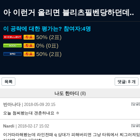
아 이런거 올리면 블리츠필벤당하던데..
이 공략에 대한 평가는?
참여자:
4명
50% (2표)
0% (0표)
50% (2표)
목록
댓글: 8 개
나도 한마디
(8)
반아나다
[답글]
|
2018-05-09 20:15
오늘 첨써봤는대 갠춘하내요 ㅎ
Nardi
[답글]
|
2018-02-17 15:02
이거따라해봤는데 라인전때 q 상대가 피해버리면 그냥 타워에서 찌그러져있