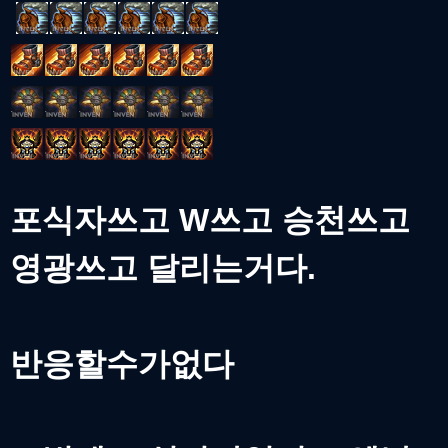
포식자쓰고 W쓰고 승천쓰고
영광쓰고 달리는거다.
반응할수가없다