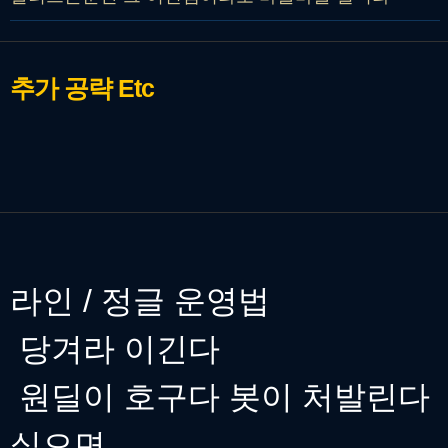
추가 공략
Etc
라인 / 정글 운영법
당겨라 이긴다
원딜이 호구다 봇이 처발린다
싶으면