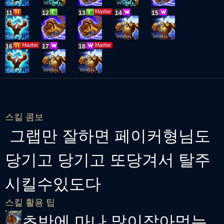
11
12
13
14
15
16
17
18
스킬 콤보
그랩만 잘하면 페이커형님도
당기고 당기고 또당겨서 탈주
시킬수있도다
스킬 활용 팁
초반에 마나 많이잡아먹는