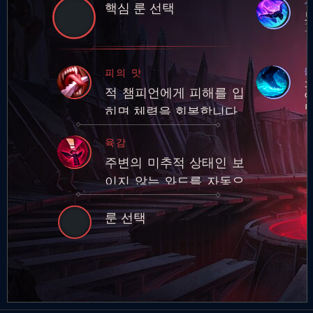
핵심 룬 선택
1
물
피의 맛
적 챔피언에게 피해를 입
히면 체력을 회복합니다.
육감
주변의 미추적 상태인 보
이지 않는 와드를 자동으
로 감지하여 추적합니다.
룬 선택