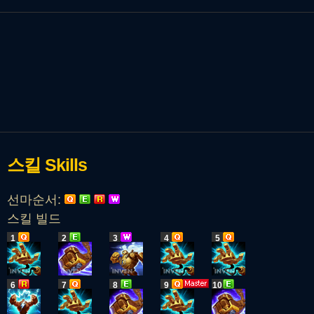
스킬
Skills
선마순서:
스킬 빌드
1
2
3
4
5
6
7
8
9
10