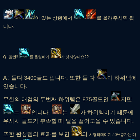
이 있는 상황에서
-
를 올려주시면 됩
니다.
Q : 잠깐!!
를 올릴바에
가 낫지않나요??
A : 둘다 3400골드 입니다. 또한 둘 다
이 하위템에
있습니다.
무한의 대검의 두번째 하위템은 875골드인
지만
는
입니다.
는
가 하위템이기 때문에
유사시 골드가 부족할 때 딜을 끌어모을 수 있습니다.
또한 완성템의 효과를 보면
의
치명타데미지 50%증가는 매