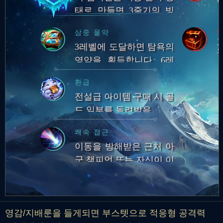
태로 만들면 3줄기의 빙
결 광선이 뻗어 나와 근처
보
삼중 물약
적들을 둔화하고 아군에
3레벨에 도달하면 탐욕의
게 입히는 피해
영약을 획득합니다. 6레
벨에 도달하면 힘의 영약
환급
을 획득합니다. 9레벨에
전설급 아이템 구매 시 골
도달하면 숙련의 영약을
드 일부를 돌려받음
획득합니다.
쾌속 접근
이동을 방해받은 근처 아
군 챔피언 또는 자신이 이
동 방해기를 맞힌 적에게
이동할 때 이동 속도 증가
영감/지배룬을 들게되면 부스텟으로 적응형 공격력