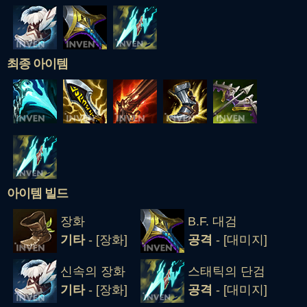
최종 아이템
아이템 빌드
장화
B.F. 대검
기타
- [장화]
공격
- [대미지]
신속의 장화
스태틱의 단검
기타
- [장화]
공격
- [대미지]