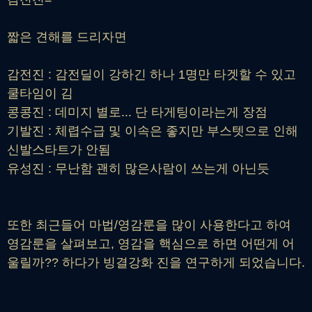
짧은 견해를 드리자면
감전진 : 감전딜이 강하긴 하나 1명만 타겟할 수 있고
쿨타임이 김
콩콩진 : 데미지 별로... 단 타게팅이라는게 장점
기발진 : 체렵수급 및 이속은 좋지만 부스텟으로 인해
신발스타트가 안됨
유성진 : 무난함 괜히 많은사람이 쓰는게 아닌듯
또한 최근들어 마법/영감룬을 많이 사용한다고 하여
영감룬을 살펴보고, 영감을 핵심으로 하면 어떤게 어
울릴까?? 하다가 빙결강화 진을 연구하게 되었습니다.