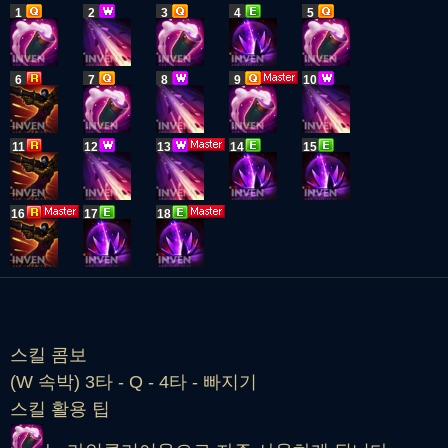
1
2
3
4
5
6
7
8
9
10
11
12
13
14
15
16
17
18
스킬 콤보
(W 속박) 3타 - Q - 4타 - 빠지기
스킬 활용 팁