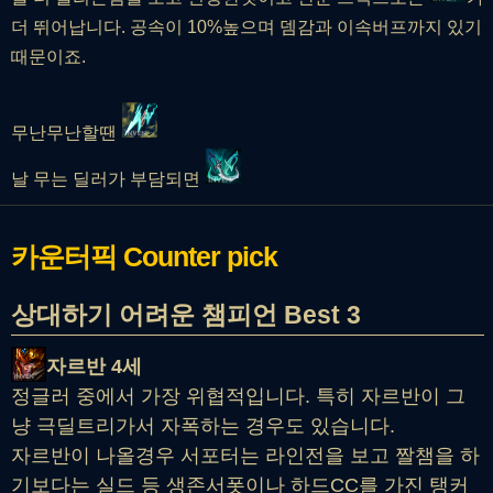
더 뛰어납니다. 공속이 10%높으며 뎀감과 이속버프까지 있기
때문이죠.
무난무난할땐
날 무는 딜러가 부담되면
카운터픽
Counter pick
상대하기 어려운 챔피언 Best 3
자르반 4세
정글러 중에서 가장 위협적입니다. 특히 자르반이 그
냥 극딜트리가서 자폭하는 경우도 있습니다.
자르반이 나올경우 서포터는 라인전을 보고 짤챔을 하
기보다는 실드 등 생존서폿이나 하드CC를 가진 탱커