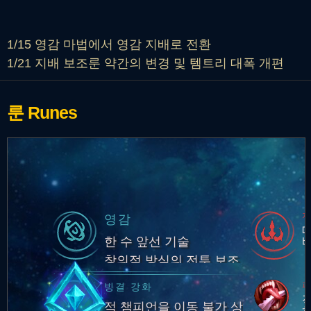
1/15 영감 마법에서 영감 지배로 전환
1/21 지배 보조룬 약간의 변경 및 템트리 대폭 개편
룬
Runes
영감
한 수 앞선 기술
창의적 방식의 전투 보조
피
빙결 강화
적 챔피언을 이동 불가 상