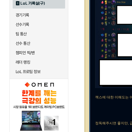
LoL 기록실(구)
경기기록
선수기록
팀 통산
선수 통산
챔피언 픽/밴
레더 랭킹
LoL 프로팀 정보
잭스에 대한 이해도는 어
정독해주시면 좋지만, 