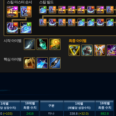
스킬 마스터 순서
스킬 빌드
시작 아이템
최종 아이템
핵심 아이템
18레벨
18레벨
1레벨
1레벨
구분
최종 수치
최종 수치
당 성장수치)
(레벨당 성장수치)
마나
65
(+103)
2416
338.8
(+32.0)
882.8