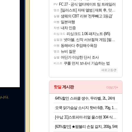
FC 27 - 공식 얼티메이트 팀 트레일러
PV
[일러스트] 자매 앨범 | 재회 후, 맛집에서
명조
샘웨의 CBT 리뷰 '전투빼고 1등급'
실팰
일본여행
여행
내차 인증
차벤
리싱크드 1.06 패치노트 (8/5)
리싱크드
넷마블, 신작 서브컬쳐 게임 [펄 인 블루] 티저 사이트 오픈
섭컬겜
동해바다 추암해수욕장
여행
뉴비 질문
명조
어딘가 이상한 단서 조사
실팰
쿠를 먼저 보내서 기습하는 법
비스트
새로고침
핫딜
게시판
더보기+
습니다.
64%할인 스파클 생수, 무라벨, 2L, 24개
오쿡 닭가슴살 소시지 핫바 6종, 70g, 12개
[수납 王]스토피아 리얼 올스텐 304 식기건조대, 중형, 2단, 1개
[63%할인] ★팜블리 손질 갈치, 200g, 5팩