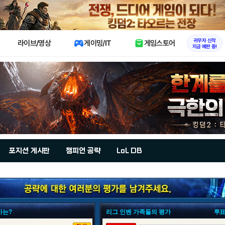
X
귀무자 신작
라이브/영상
게이밍/IT
게임스토어
지금 예판 중!
포지션 게시판
챔피언 공략
LoL DB
가는?
리그 인벤 가족들의 평가
투표