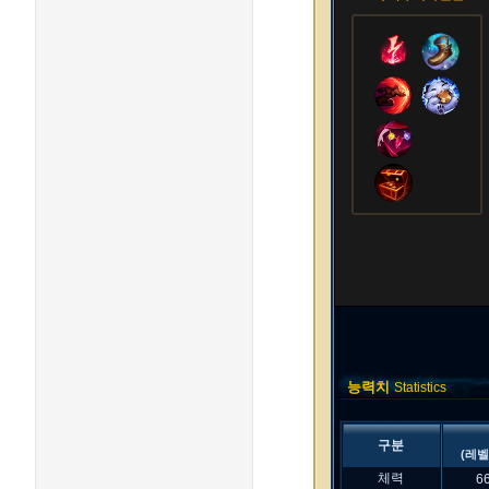
능력치
Statistics
구분
(레벨
체력
6