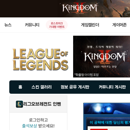
로스트아크
뉴스
커뮤니티
게임캘린더
게이머존
기대평 이벤트
홈
스킨 갤러리
정보 공유 게시판
커뮤니티 게시판
리그오브레전드 인벤
로그인하고
이 공략에 대한 당신의 평
출석보상
받으세요!