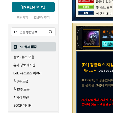
글만 읽었는데
로그인
좋네요. 조금
제 생각에 이
회원가입
ID/PW 찾기
잭스, 
Jax, T
LoL 화제 집중
정보 · 뉴스 모음
[D1] 정글잭스 지침서
유저 정보 게시판
- Fiora블서
(2018-10-1
LoL · e스포츠 이야기
[8.19패치]
작성중입니다
└
3추 모음
본 공략은 크롬에 최적화
└
10추 모음
치지직 팟벤
제가 작성한지 오래 된 댓
습니다. 댓글의 내용을 읽
SOOP 게시판