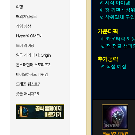
⊙ 시작 아이템
여행
⊙ 첫 귀환 ~ 삼
해외게임정보
⊙ 삼위일체 구입
게임 영상
카운터픽
HyperX OMEN
⊙ 카운터픽 & 
브이 라이징
⊙ 적 정글 챔피언
일곱 개의 대죄: Origin
추가공략
몬스터헌터 스토리즈3
⊙ 작성 예정
바이오하자드 레퀴엠
드래곤 퀘스트7
풋볼 매니저26
잭스, 무기의 달인