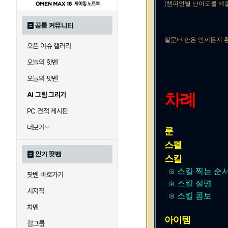
(챔피언별 난이도를 색
공통 커뮤니티
질문/비판은 언제든지 
오픈 이슈 갤러리
오늘의 핫벤
오늘의 팟벤
AI 그림 그리기
차례
PC 견적 게시판
더보기
룬
스펠
인기 팟벤
스킬
⊙ 스킬 찍는 순
팟벤 바로가기
⊙ 스킬 설명
치지직
⊙ 스킬 콤보
차벤
아이템
걸그룹