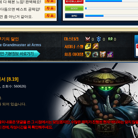
 다 해본 느낌! 완벽해요!
 다듬으면 베스트 공략감!
건 좀 아닌거 같아요.
무기의 달인
0
0
0
he Grandmaster at Arms
 [8.19]
3, 조회수: 560626)
.
 되어 있습니다.
글의 내용은 댓글을 쓴 그 시점에서는 맞았겠지만, 수많은 패치가 진행된 현재 메타와는 맞지 않
기 전에, 작성시간을 꼭 확인해주세요.