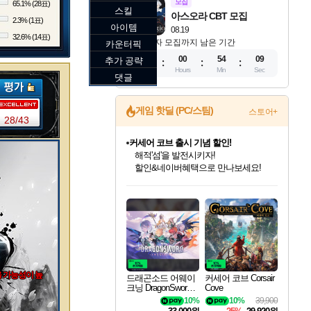
모집
65.1% (28표)
스킬
아스오라 CBT 모집
2.3% (1표)
아이템
08.19
32.6% (14표)
참가자 모집까지 남은 기간
카운터픽
13
00
54
08
추가 공략
Days
Hours
Min
Sec
댓글
게임 핫딜 (PC/스팀)
스토어+
28/43
더 렐릭 퍼스트 가디언 정식 출시
설화x하드코어 액션!
네이버페이 혜택과 만나보세요!
드래곤소드: 어웨이크닝 입점!
문명 7 특별 할인!
귀무자: 검의 길 예약 판매 중!
비스트 오브 리인카네이션 정식 출시!
커세어 코브 출시 기념 할인!
베데스다 40주년 기념 할인 중!
마블 투혼 파이팅 소울즈 예약 판매 중!
캡콤 프렌차이즈 할인 진행 중!
캡콤 일부 상품 상시 할인
스타워즈 은하계 레이서
로블록스 기프트 카드 공식 입점
스팀으로 만나는 드래곤소드!
조선&고려 DLC 출시 예정
10% 할인과
게임프릭 신작 IP
해적'섬'을 발전시키자!
베데스다의 명작들을
마블 히어로 총 출동&화려한 격투!
몬헌, 바하 등 인기 IP를
몬헌 와일즈 & 드래곤즈 도그마2
인벤게임즈에서 10% 추가 적립
Robux를 가장 안전하고
네이버혜택과 함께 만나보세요!
50%할인&추가 적립까지!
이니&베니 혜택까지!
네이버 혜택가와 함께 예약하세요!
할인&네이버혜택으로 만나보세요!
40주년 프로모션으로 만나보세요!
네이버 포인트 혜택까지!
할인가에 만나보세요!
일부 에디션 상시 할인!
혜택으로 예약 판매 중
편안하게 충전하세요
을 가능성이 높
드래곤소드 어웨이
커세어 코브 Corsair
크닝 DragonSword A
Cove
wakening
10%
10%
39,900