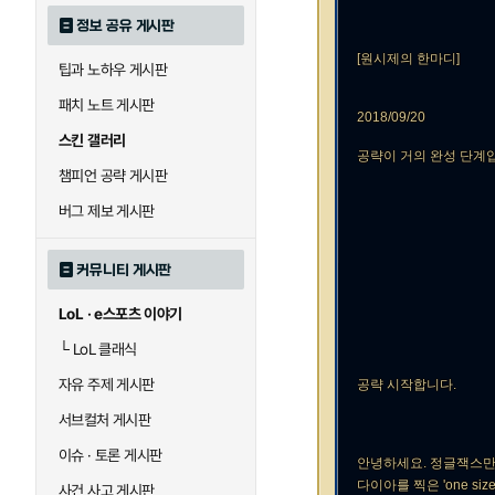
정보 공유 게시판
[원시제의 한마디]
팁과 노하우 게시판
패치 노트 게시판
2018/09/20
스킨 갤러리
공략이 거의 완성 단계입
챔피언 공략 게시판
버그 제보 게시판
커뮤니티 게시판
LoL · e스포츠 이야기
└
LoL 클래식
자유 주제 게시판
공략 시작합니다.
서브컬처 게시판
이슈 · 토론 게시판
안녕하세요. 정글잭스
다이아를 찍은 'one siz
사건 사고 게시판