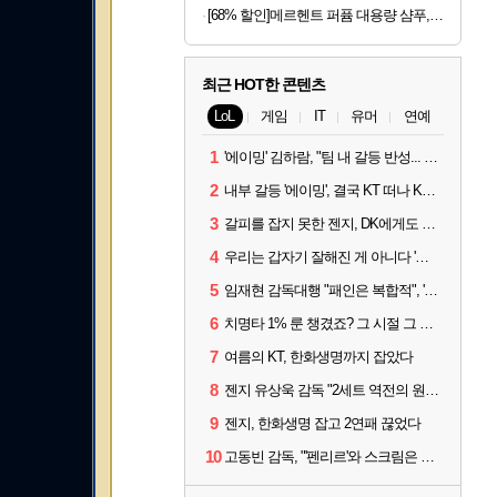
[68% 할인]메르헨트 퍼퓸 대용량 샴푸, 호텔 딥 우드향, 1L, 2개
최근 HOT한 콘텐츠
LoL
게임
IT
유머
연예
1
'에이밍' 김하람, "팀 내 갈등 반성... 끝까지 뛰고 싶었다"
2
내부 갈등 '에이밍', 결국 KT 떠나 KRX로...'지우'와 트레이드
3
갈피를 잡지 못한 젠지, DK에게도 0:2 패배
4
우리는 갑자기 잘해진 게 아니다 '씨맥' 김대호 감독의 자신감
5
임재현 감독대행 "패인은 복합적", '도란' "팀에 과부하 왔다"
6
치명타 1% 룬 챙겼죠? 그 시절 그 감성 '롤 클래식' 30일 출시
7
여름의 KT, 한화생명까지 잡았다
8
젠지 유상욱 감독 "2세트 역전의 원인...너무 급했다"
9
젠지, 한화생명 잡고 2연패 끊었다
10
고동빈 감독, "'펜리르'와 스크림은 못 해봤다...선발 고정할 듯"