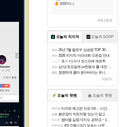
1000이니
새로고침
오늘의 치지직
오늘의 SOOP
26년 7월 팔로우 상승량 TOP 30 - 월간 치지직
잡담
2026 치지직 이리대회 오픈컵 안내
정보
초ㅇㅎ) 수녀 코스프레 제로투
ㅗㅜㅑ
삼식) 토요일에 vs한동숙 롤 내전 예정
잡담
청량하게 콜라 쏟아버리는 유니 ㅋㅋㅋ
클립
더보기+
오늘의 팟벤
오늘의 핫벤
티저로 예고편 지표 1위…‘시간의 오카리나’
해외겜
붉은장미 히든처형 있는거 알고 있었음?
실팰
챕터별 길찾기/지도 공략 (1 ~ 12장)
비스트
4컷 만화 | 야간 보초는 너무 힘들어
아주프로