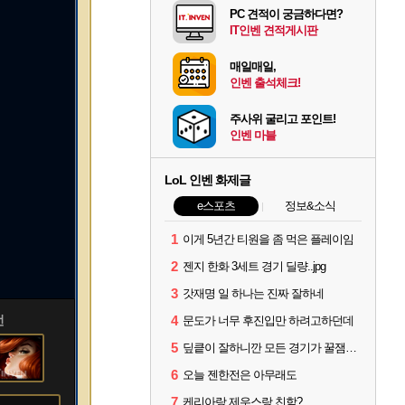
PC 견적이 궁금하다면?
IT인벤 견적게시판
매일매일,
인벤 출석체크!
주사위 굴리고 포인트!
인벤 마블
LoL 인벤 화제글
e스포츠
정보&소식
1
이게 5년간 티원을 좀 먹은 플레이임
2
젠지 한화 3세트 경기 딜량..jpg
3
갓재명 일 하나는 진짜 잘하네
4
언
문도가 너무 후진입만 하려고하던데
5
딮킅이 잘하니깐 모든 경기가 꿀잼이 됨
6
오늘 젠한전은 아무래도
7
케리아랑 제우스랑 친함?