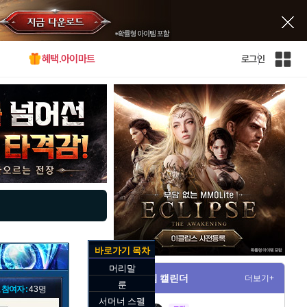
혜택.아이마트
로그인
인
벤
전
체
사
이
트
맵
바로가기 목차
머리말
게임 캘린더
더보기+
룬
 참여자 :
43명
서머너 스펠