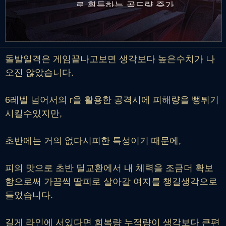
로 획득하는 골드량 증가
돌발일격은 게임끝나고보면 생각보다 높은수치가 나
오진 않았습니다.
6레벨 넘어서의 r을 활용한 공격시에 피해량을 뻥튀기
시킬수있지만,
초반에는 거의 없다시피한 특성이기 때문에,
피의 맛으로 초반 딜교환에서 내 체력을 조금더 확보
함으로써 가끔씩 딸피로 살아갈 여지를 챙길생각으로
들었습니다.
길게 라인에 서있다면 회복량 누적량이 생각보다 큰편