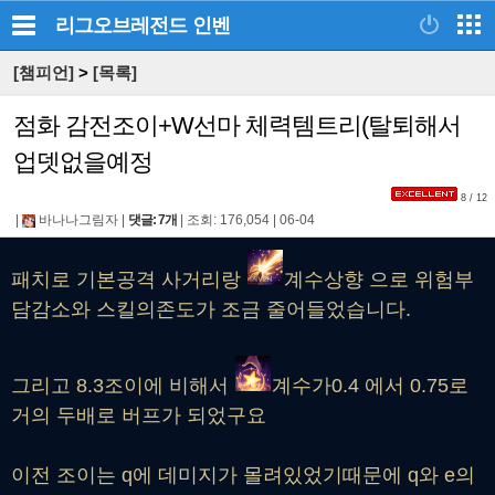
리그오브레전드
인벤
[챔피언]
>
[목록]
점화 감전조이+W선마 체력템트리(탈퇴해서
업뎃없을예정
8 / 12
|
바나나그림자
|
댓글: 7개
|
조회: 176,054
|
06-04
패치로 기본공격 사거리랑
계수상향 으로 위험부
담감소와 스킬의존도가 조금 줄어들었습니다.
그리고 8.3조이에 비해서
계수가0.4 에서 0.75로
거의 두배로 버프가 되었구요
이전 조이는 q에 데미지가 몰려있었기때문에 q와 e의