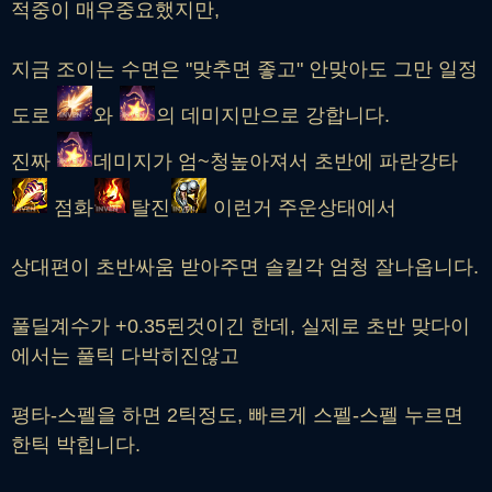
적중이 매우중요했지만,
지금 조이는 수면은 "맞추면 좋고" 안맞아도 그만 일정
도로
와
의 데미지만으로 강합니다.
진짜
데미지가 엄~청높아져서 초반에 파란강타
점화
탈진
이런거 주운상태에서
상대편이 초반싸움 받아주면 솔킬각 엄청 잘나옵니다.
풀딜계수가 +0.35된것이긴 한데, 실제로 초반 맞다이
에서는 풀틱 다박히진않고
평타-스펠을 하면 2틱정도, 빠르게 스펠-스펠 누르면
한틱 박힙니다.