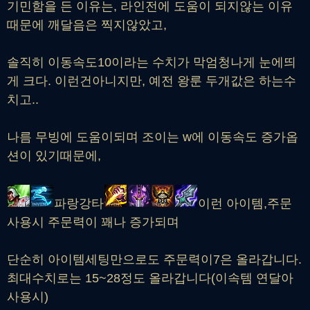
기민함을 든 이유는, 라인전에 도움이 되지않는 이유
때문에 깨달음은 찍지않았고,
솔직히 이동속도10이라는 수치가 막엄청나게 눈에띄
게 크다. 이런건아니지만, 예전 왕룬 두개값은 하는수
치고..
나름 무빙에 도움이되며 조이는 w에 이동속도 증가옵
션이 있기때문에,
파랑강타
이런 아이템,주문
사용시 주문력이 꽤나 증가되며
단순히 아이템세팅만으로도 주문력이7은 올라갑니다.
최대수치로는 15~28정도 올라갑니다(이속템 연달아
사용시)