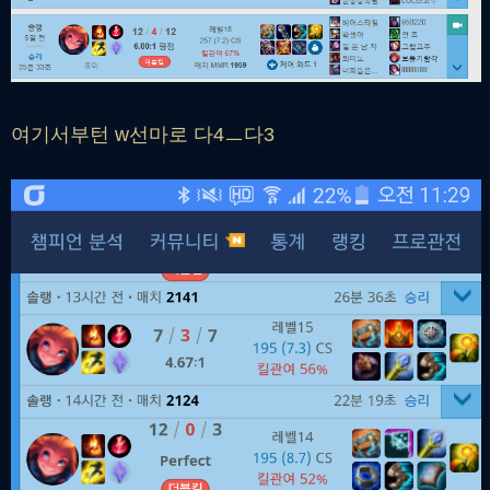
여기서부턴 w선마로 다4ㅡ다3