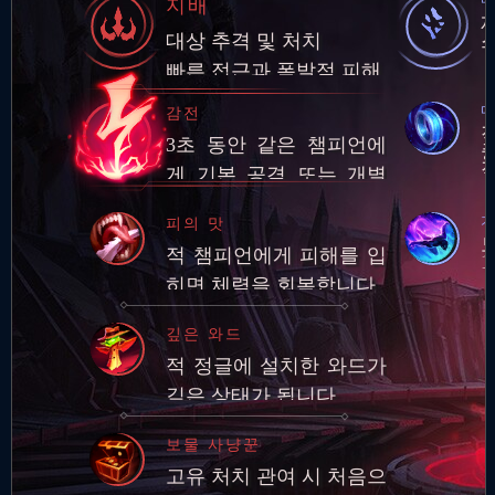
지배
대상 추격 및 처치
빠른 접근과 폭발적 피해
마
감전
3초 동안 같은 챔피언에
게 기본 공격 또는 개별
다
스킬 3회를 적중시키면
피의 맛
추가 적응형 피해 적용
적 챔피언에게 피해를 입
1
히면 체력을 회복합니다.
깊은 와드
적 정글에 설치한 와드가
깊은 상태가 됩니다.
보물 사냥꾼
고유 처치 관여 시 처음으