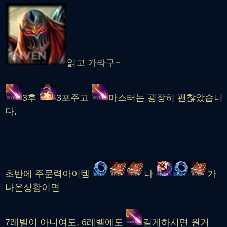
읽고 가라구~
3후
3포주고
마스터는 굉장히 괜찮았습니
다.
초반에 주문력아이템
나
가
나온상황이면
7레벨이 아니여도, 6레벨에도
길게하시면 원거