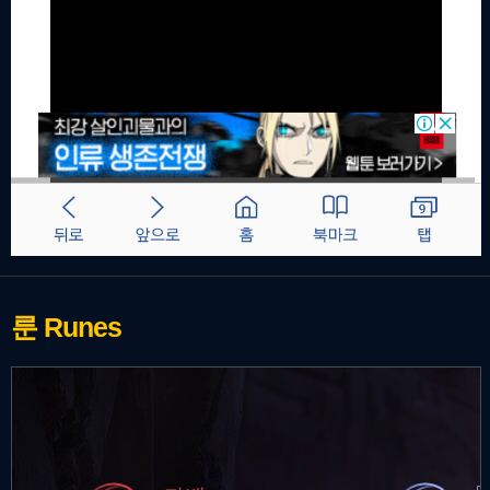
룬
Runes