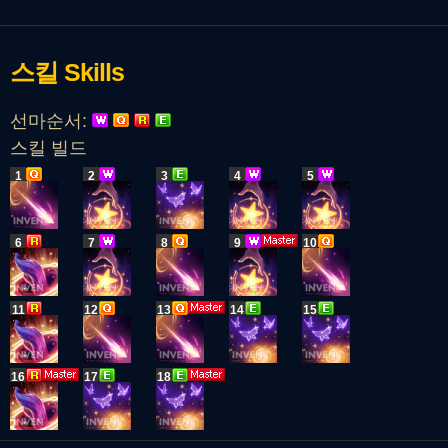
스킬
Skills
선마순서:
스킬 빌드
1
2
3
4
5
6
7
8
9
10
11
12
13
14
15
16
17
18