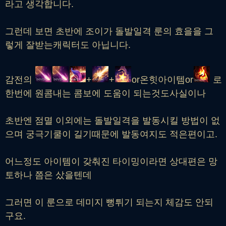
라고 생각합니다.
그런데 보면 초반에 조이가 돌발일격 룬의 효을을 그
렇게 잘받는캐릭터도 아닙니다.
감전의
+
+
or온힛아이템or
로
한번에 원콤내는 콤보에 도움이 되는것도사실이나
초반엔 점멸 이외에는 돌발일격을 발동시킬 방법이 없
으며 궁극기쿨이 길기때문에 발동여지도 적은편이고.
어느정도 아이템이 갖춰진 타이밍이라면 상대편은 망
토하나 쯤은 샀을텐데
그러면 이 룬으로 데미지 뻥튀기 되는지 체감도 안되
구요.