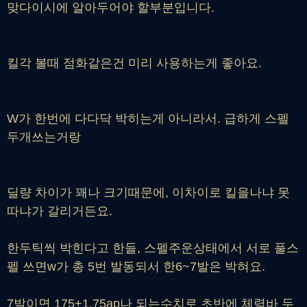
맞다이시에 알아두어야 할부분입니다.
킬각 볼때 점화같은건 미리 사용하는게 좋아요.
W가 한번에 다다닥 박히는게 아니라서. 급하게 스펠
두개쓰는거랑
딜량 차이가 꽤나 크기때문에, 이차이로 킬을나냐 못
따냐가 갈리거든요.
한두틱씩 박힌다고 한들, 스펠주운상태에서 서로 풀스
펠 쓰면w가 총 5번 발동되서 한6~7발은 박혀요.
7발이면 175+1.75ap나 되는수치로 초반에 체력바 두