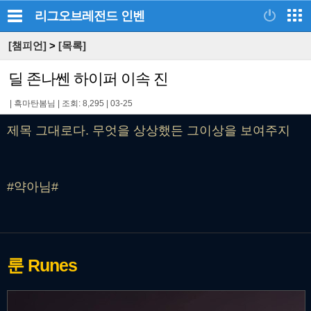
리그오브레전드
인벤
[챔피언]
>
[목록]
딜 존나쎈 하이퍼 이속 진
|
흑마탄봄님
|
조회: 8,295
|
03-25
제목 그대로다. 무엇을 상상했든 그이상을 보여주지
#약아님#
룬
Runes