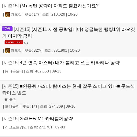
[시즌15]
(M) 녹턴 공략이 아직도 필요하신가요?
|
라오갓
|
댓글: 1개
|
조회: 210,620
|
10-20
[시즌15]
(시즌11 시절 공략입니다) 정글녹턴 랭킹1위 라오갓
의 마지막 공략
7 / 8
|
라오갓
|
댓글: 32개
|
조회: 381,901
|
10-20
[시즌15]
4년 연속 마스터) 내가 볼려고 쓰는 카타리나 공략
|
용타는모데
|
조회: 462,663
|
09-23
[시즌15]
■인증有마스터. 람머스는 현재 잘못 쓰이고 있다■ 문도식
람머스 빌드
평가중 (
2
)
|
모래놀이
|
댓글: 1개
|
조회: 274,369
|
09-10
[시즌15]
3500++/ M1 카타할께공략
|
리그오브영만
|
조회: 272,701
|
09-03