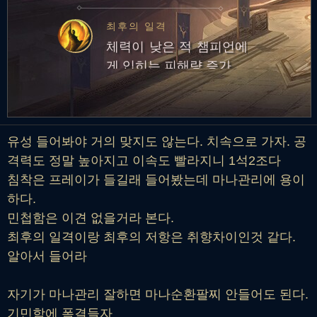
가
최후의 일격
체력이 낮은 적 챔피언에
게 입히는 피해량 증가
유성 들어봐야 거의 맞지도 않는다. 치속으로 가자. 공
격력도 정말 높아지고 이속도 빨라지니 1석2조다
침착은 프레이가 들길래 들어봤는데 마나관리에 용이
하다.
민첩함은 이견 없을거라 본다.
최후의 일격이랑 최후의 저항은 취향차이인것 같다.
알아서 들어라
자기가 마나관리 잘하면 마나순환팔찌 안들어도 된다.
기민함에 폭결들자