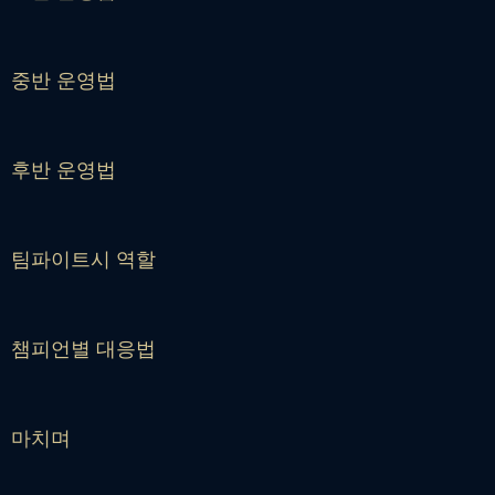
중반 운영법
후반 운영법
팀파이트시 역할
챔피언별 대응법
마치며