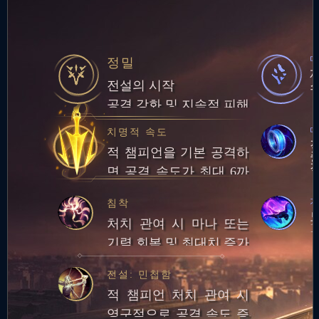
정밀
전설의 시작
공격 강화 및 지속적 피해
마
치명적 속도
적 챔피언을 기본 공격하
면 공격 속도가 최대 6까
다
지 증가. 최대 중첩 시 기
침착
본 공격을 하면 추가 적응
처치 관여 시 마나 또는
1
형 피해를 입힘
기력 회복 및 최대치 증가
전설: 민첩함
적 챔피언 처치 관여 시
영구적으로 공격 속도 증