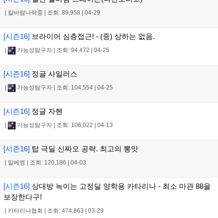
|
칼바람나락중
|
조회: 89,958
|
04-29
[시즌16]
브라이어 심층접근! - (중) 상하는 없음.
|
가능성탐구자
|
조회: 94,472
|
04-25
[시즌16]
정글 사일러스
|
가능성탐구자
|
조회: 104,554
|
04-25
[시즌16]
정글 자헨
|
가능성탐구자
|
조회: 106,022
|
04-13
[시즌16]
탑 극딜 신짜오 공략. 최고의 뽕맛
|
일베엥
|
조회: 120,186
|
04-03
[시즌16]
상대방 녹이는 고정딜 양학용 카타리나 - 최소 마관 88을
보장한다구!
|
카타리나협회
|
조회: 474,863
|
03-29