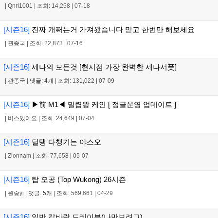
|
Qnrl1001
|
조회: 14,258
|
07-18
[시즌16]
진짜 개쩌는거 가져왔습니다 믿고 한번만 해보세요
|
관종국
|
조회: 22,873
|
07-16
[시즌16]
세나의 모든것 [현시점 가장 완벽한 세나서폿]
|
관종국
|
댓글: 4개
|
조회: 131,022
|
07-09
[시즌16]
▶前 M1◀ 밀렵왕 케인 [ 정글운영 업데이트 ]
|
버스있어요
|
조회: 24,649
|
07-04
[시즌16]
딜탱 다챙기는 야스오
|
Zionnam
|
조회: 77,658
|
05-07
[시즌16]
탑 오공 (Top Wukong) 26시즌
|
원숭yi
|
댓글: 5개
|
조회: 569,661
|
04-29
[시즌16]
일반 칼바람 드레이븐(나만보려고)