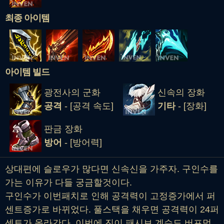
최종 아이템
아이템 빌드
광전사의 군화
신속의 장화
공격
- [공격 속도]
기타
- [장화]
판금 장화
방어
- [방어력]
상대편에 슬로우가 많다면 신속신을 가주자. 구인수를
가는 이유가 다들 궁금할것이다.
구인수가 이번패치로 인해 공격력이 고정증가에서 퍼
센트증가로 바뀌었다. 풀스택을 채우면 공격력이 24퍼
센트가 올라간다. 이번에 진이 패시브 계수도 버프먹