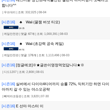
합니다^^
|
우쓰대리
|
조회: 332,025
|
08-04
[시즌16]
♣ Waii (꿀잼 버섯 티모)
19 / 25
|
케일만천판
|
댓글: 67개
|
조회: 1,000,391
|
08-03
[시즌16]
♣ Waii (초강력 공속 케일)
44 / 51
|
케일만천판
|
댓글: 176개
|
조회: 1,113,496
|
08-03
[시즌16]
[정글에코]※★글쓴이영정먹었답니다★※
|
디드1207
|
조회: 2,808
|
08-01
[시즌16]
실버에서 다이아4티어까지 승률 72%, 익히기만 하면 다이
아까지 갈 수 있는 야스오공략
|
빼박라코등판
|
조회: 3,820
|
07-30
[시즌16]
E 선마 마스터 이