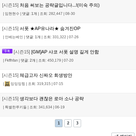
[시즌15]
처음 써보는 공략글입니다...!(미숙 주의)
|
임현현수
|
댓글: 1개
|
조회: 282,447
|
08-30
[시즌15]
서폿 ★AP유나라★ 숨겨진OP
|
인베는베인
|
댓글: 1개
|
조회: 331,322
|
07-26
[시즌15]
[GM]AP 샤코 서폿 설명 길게 안함
|
Fkffhfan
|
댓글: 2개
|
조회: 450,179
|
07-20
[시즌15]
체급고자 신짜오 회생방안
|
잉잉잉힝
|
조회: 319,315
|
07-15
[시즌15]
생각보다 괜찮은 로아 소나 공략
|
특별한루키들
|
조회: 341,634
|
06-19
1
2
3