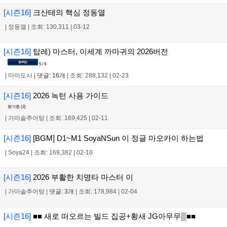
[시즌16]
크산테의 핵심 정동열
|
정동열
|
조회: 130,311
|
03-12
[시즌16]
탑레) 마스터, 이세계 까마귀의 2026버전
5 / 9
|
마이도사
|
댓글: 16개
|
조회: 288,132
|
02-23
[시즌16]
2026 녹턴 사용 가이드
평가중 (
2
)
|
가마솥추어탕
|
조회: 169,425
|
02-11
[시즌16]
[BGM] D1~M1 SoyaNSun 이 정글 마오카이 하는법
|
Soya24
|
조회: 169,382
|
02-10
[시즌16]
2026 부활한 치명타 마스터 이
|
가마솥추어탕
|
댓글: 3개
|
조회: 178,984
|
02-04
[시즌16]
■■ 새로 떠오르는 빌드 집공+황새 JG아무무▒■■