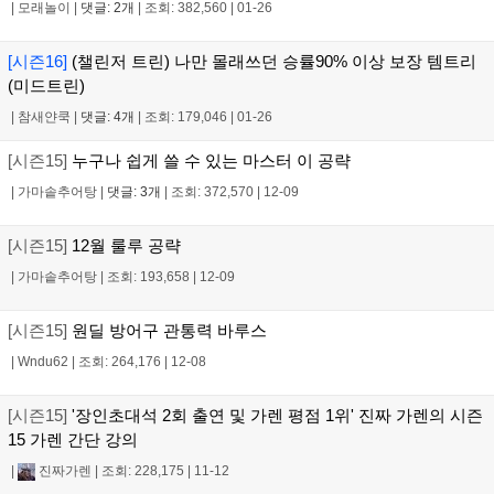
|
모래놀이
|
댓글: 2개
|
조회: 382,560
|
01-26
[시즌16]
(챌린저 트린) 나만 몰래쓰던 승률90% 이상 보장 템트리
(미드트린)
|
참새얀쿡
|
댓글: 4개
|
조회: 179,046
|
01-26
[시즌15]
누구나 쉽게 쓸 수 있는 마스터 이 공략
|
가마솥추어탕
|
댓글: 3개
|
조회: 372,570
|
12-09
[시즌15]
12월 룰루 공략
|
가마솥추어탕
|
조회: 193,658
|
12-09
[시즌15]
원딜 방어구 관통력 바루스
|
Wndu62
|
조회: 264,176
|
12-08
[시즌15]
'장인초대석 2회 출연 및 가렌 평점 1위' 진짜 가렌의 시즌
15 가렌 간단 강의
|
진짜가렌
|
조회: 228,175
|
11-12