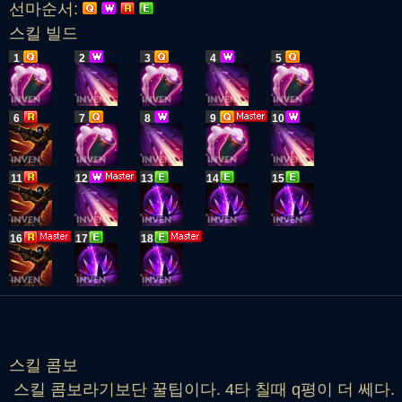
선마순서:
스킬 빌드
1
2
3
4
5
6
7
8
9
10
11
12
13
14
15
16
17
18
스킬 콤보
스킬 콤보라기보단 꿀팁이다. 4타 칠때 q평이 더 쎄다.