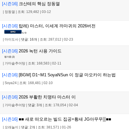
[시즌16]
크산테의 핵심 정동열
|
정동열
|
조회: 129,482
|
03-12
[시즌16]
탑레) 마스터, 이세계 까마귀의 2026버전
5 / 9
|
마이도사
|
댓글: 16개
|
조회: 287,012
|
02-23
[시즌16]
2026 녹턴 사용 가이드
평가중 (
2
)
|
가마솥추어탕
|
조회: 168,583
|
02-11
[시즌16]
[BGM] D1~M1 SoyaNSun 이 정글 마오카이 하는법
|
Soya24
|
조회: 168,481
|
02-10
[시즌16]
2026 부활한 치명타 마스터 이
|
가마솥추어탕
|
댓글: 3개
|
조회: 178,054
|
02-04
[시즌16]
■■ 새로 떠오르는 빌드 집공+황새 JG아무무▒■■
|
모래놀이
|
댓글: 2개
|
조회: 381,571
|
01-26