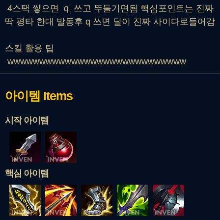
4스택 쌓으면 q 쓰고 뚜둘기면됨 핵심포인트는 진짜
딱 평타 한대 발동후 q 쓰면 딜이 진짜 사이다로들어감
스킬 활용 팁
wwwwwwwwwwwwwwwwwwwwwwwwwwww
아이템
Items
시작 아이템
핵심 아이템