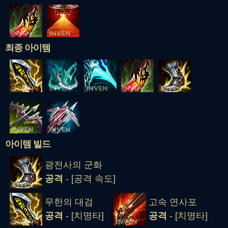
최종 아이템
아이템 빌드
광전사의 군화
공격
- [공격 속도]
무한의 대검
고속 연사포
공격
- [치명타]
공격
- [치명타]