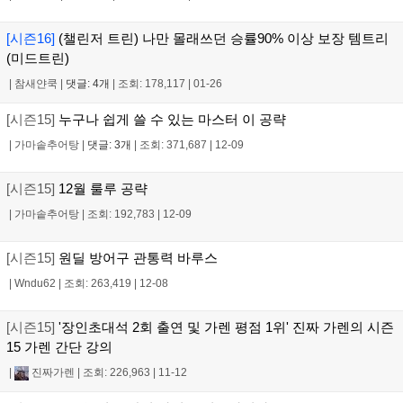
[시즌16]
(챌린저 트린) 나만 몰래쓰던 승률90% 이상 보장 템트리
(미드트린)
|
참새얀쿡
|
댓글: 4개
|
조회: 178,117
|
01-26
[시즌15]
누구나 쉽게 쓸 수 있는 마스터 이 공략
|
가마솥추어탕
|
댓글: 3개
|
조회: 371,687
|
12-09
[시즌15]
12월 룰루 공략
|
가마솥추어탕
|
조회: 192,783
|
12-09
[시즌15]
원딜 방어구 관통력 바루스
|
Wndu62
|
조회: 263,419
|
12-08
[시즌15]
'장인초대석 2회 출연 및 가렌 평점 1위' 진짜 가렌의 시즌
15 가렌 간단 강의
|
진짜가렌
|
조회: 226,963
|
11-12