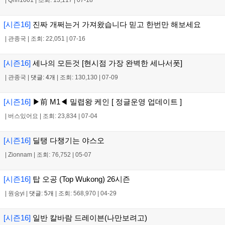
[시즌16]
진짜 개쩌는거 가져왔습니다 믿고 한번만 해보세요
|
관종국
|
조회: 22,051
|
07-16
[시즌16]
세나의 모든것 [현시점 가장 완벽한 세나서폿]
|
관종국
|
댓글: 4개
|
조회: 130,130
|
07-09
[시즌16]
▶前 M1◀ 밀렵왕 케인 [ 정글운영 업데이트 ]
|
버스있어요
|
조회: 23,834
|
07-04
[시즌16]
딜탱 다챙기는 야스오
|
Zionnam
|
조회: 76,752
|
05-07
[시즌16]
탑 오공 (Top Wukong) 26시즌
|
원숭yi
|
댓글: 5개
|
조회: 568,970
|
04-29
[시즌16]
일반 칼바람 드레이븐(나만보려고)