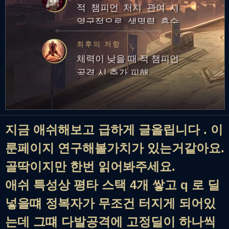
적 챔피언 처치 관여 시
영구적으로 생명력 흡수
효과 획득. 다른 전설 룬
최후의 저항
에 비해 게임 초반에 약하
체력이 낮을 때 적 챔피언
고 후반에 강한 룬
공격 시 추가 피해
지금 애쉬해보고 급하게 글올립니다 . 이
룬페이지 연구해볼가치가 있는거같아요.
골딱이지만 한번 읽어봐주세요.
애쉬 특성상 평타 스택 4개 쌓고 q 로 딜
넣을떄 정복자가 무조건 터지게 되어있
는데 그떄 다발공격에 고정딜이 하나씩