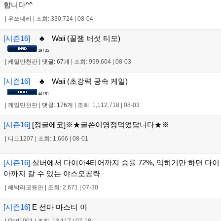
합니다^^
|
우쓰대리
|
조회: 330,724
|
08-04
[시즌16]
♣ Waii (꿀잼 버섯 티모)
19 / 25
|
케일만천판
|
댓글: 67개
|
조회: 999,604
|
08-03
[시즌16]
♣ Waii (초강력 공속 케일)
44 / 51
|
케일만천판
|
댓글: 176개
|
조회: 1,112,718
|
08-03
[시즌16]
[정글에코]※★글쓴이영정먹었답니다★※
|
디드1207
|
조회: 1,666
|
08-01
[시즌16]
실버에서 다이아4티어까지 승률 72%, 익히기만 하면 다이
아까지 갈 수 있는 야스오공략
|
빼박라코등판
|
조회: 2,671
|
07-30
[시즌16]
E 선마 마스터 이
|
Qnrl1001
|
조회: 13,117
|
07-18