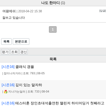
나도 한마디
(1)
여왕에쉬
[답글]
|
2018-04-22 15:38
잘쓰고 있습니다
1
목록
본문으로
평가
조회
갱신
목록
[시즌16]
클래식 갱플
|
잠이나자거라
|
조회: 793
|
08-05
[시즌16]
깊이 있는 말자하
|
지나가는딜러
|
조회: 733
|
08-04
[시즌16]
테스터훈 장인초대석출연한 챌린저 하이머딩거 첫째라고