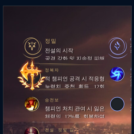
정밀
전설의 시작
공격 강화 및 지속적 피해
폭
정복자
적 챔피언 공격 시 적응형
능력치 중첩 획득. 12회
중첩 시 챔피언 대상 피해
승전보
량의 일부만큼 체력 회복
챔피언 처치 관여 시 잃은
체력의 12%를 회복하며
추가로 20골드 획득
전설: 핏빛 길