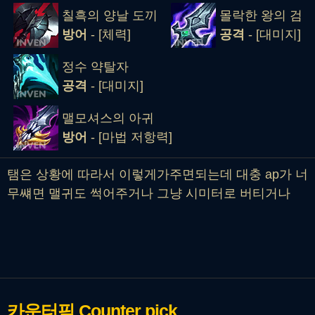
칠흑의 양날 도끼
몰락한 왕의 검
방어
- [체력]
공격
- [대미지]
정수 약탈자
공격
- [대미지]
맬모셔스의 아귀
방어
- [마법 저항력]
탬은 상황에 따라서 이렇게가주면되는데 대충 ap가 너
무썌면 맬귀도 썩어주거나 그냥 시미터로 버티거나
카운터픽
Counter pick