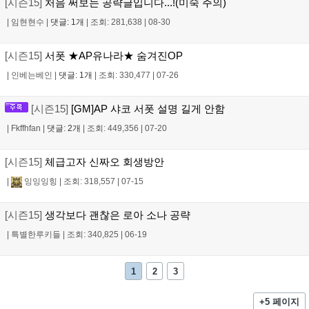
[시즌15]
처음 써보는 공략글입니다...!(미숙 주의)
|
임현현수
|
댓글: 1개
|
조회: 281,638
|
08-30
[시즌15]
서폿 ★AP유나라★ 숨겨진OP
|
인베는베인
|
댓글: 1개
|
조회: 330,477
|
07-26
[시즌15]
[GM]AP 샤코 서폿 설명 길게 안함
|
Fkffhfan
|
댓글: 2개
|
조회: 449,356
|
07-20
[시즌15]
체급고자 신짜오 회생방안
|
잉잉잉힝
|
조회: 318,557
|
07-15
[시즌15]
생각보다 괜찮은 로아 소나 공략
|
특별한루키들
|
조회: 340,825
|
06-19
1
2
3
+5 페이지