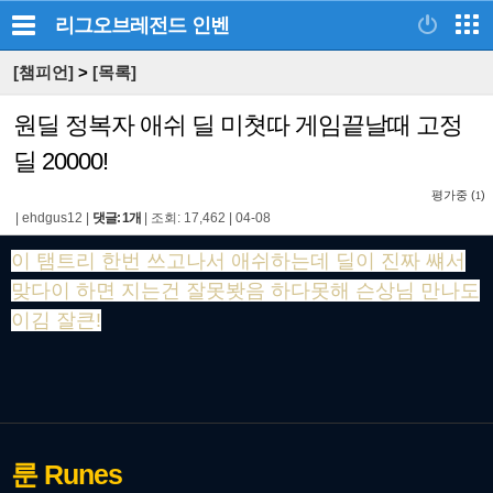
리그오브레전드
인벤
[챔피언]
>
[목록]
원딜 정복자 애쉬 딜 미쳣따 게임끝날때 고정
딜 20000!
평가중 (
)
1
|
ehdgus12
|
댓글: 1개
|
조회: 17,462
|
04-08
이 탬트리 한번 쓰고나서 애쉬하는데 딜이 진짜 썌서
맞다이 하면 지는건 잘못봣음 하다못해 슨상님 만나도
이김 잘큰!
룬
Runes