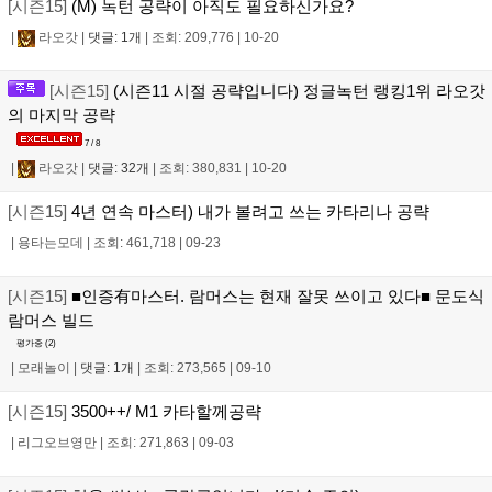
[시즌15]
(M) 녹턴 공략이 아직도 필요하신가요?
|
라오갓
|
댓글: 1개
|
조회: 209,776
|
10-20
[시즌15]
(시즌11 시절 공략입니다) 정글녹턴 랭킹1위 라오갓
의 마지막 공략
7 / 8
|
라오갓
|
댓글: 32개
|
조회: 380,831
|
10-20
[시즌15]
4년 연속 마스터) 내가 볼려고 쓰는 카타리나 공략
|
용타는모데
|
조회: 461,718
|
09-23
[시즌15]
■인증有마스터. 람머스는 현재 잘못 쓰이고 있다■ 문도식
람머스 빌드
평가중 (
2
)
|
모래놀이
|
댓글: 1개
|
조회: 273,565
|
09-10
[시즌15]
3500++/ M1 카타할께공략
|
리그오브영만
|
조회: 271,863
|
09-03