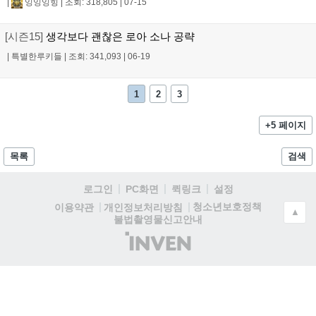
|
잉잉잉힝
|
조회: 318,805
|
07-15
[시즌15]
생각보다 괜찮은 로아 소나 공략
|
특별한루키들
|
조회: 341,093
|
06-19
1
2
3
+5 페이지
목록
검색
로그인
PC화면
퀵링크
설정
청소년보호정책
이용약관
개인정보처리방침
▲
불법촬영물신고안내
(주)
인
벤