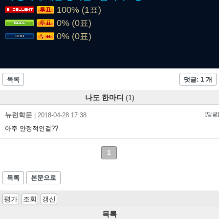
100% (1표)
0% (0표)
0% (0표)
목록
댓글: 1 개
나도 한마디
(1)
뉴런학문
[답글]
|
2018-04-28 17:38
아주 안정적인걸??
1
목록
본문으로
평가
조회
갱신
목록