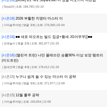
|
Soya24
|
조회: 168,785
|
02-10
[시즌16]
2026 부활한 치명타 마스터 이
|
가마솥추어탕
|
댓글: 3개
|
조회: 178,368
|
02-04
[시즌16]
■■ 새로 떠오르는 빌드 집공+황새 JG아무무▒■■
|
모래놀이
|
댓글: 2개
|
조회: 381,877
|
01-26
[시즌16]
(챌린저 트린) 나만 몰래쓰던 승률90% 이상 보장 템트리
(미드트린)
|
참새얀쿡
|
댓글: 4개
|
조회: 178,412
|
01-26
[시즌15]
누구나 쉽게 쓸 수 있는 마스터 이 공략
|
가마솥추어탕
|
댓글: 3개
|
조회: 371,977
|
12-09
[시즌15]
12월 룰루 공략
|
가마솥추어탕
|
조회: 193,054
|
12-09