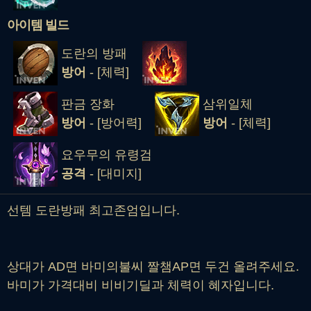
아이템 빌드
도란의 방패
방어
- [체력]
판금 장화
삼위일체
방어
- [방어력]
방어
- [체력]
요우무의 유령검
공격
- [대미지]
선템 도란방패 최고존엄입니다.
상대가 AD면 바미의불씨 짤챔AP면 두건 올려주세요.
바미가 가격대비 비비기딜과 체력이 혜자입니다.