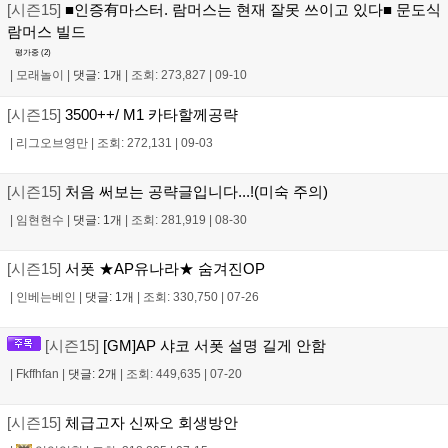
[시즌15]
■인증有마스터. 람머스는 현재 잘못 쓰이고 있다■ 문도식
람머스 빌드
평가중 (
2
)
|
모래놀이
|
댓글: 1개
|
조회: 273,827
|
09-10
[시즌15]
3500++/ M1 카타할께공략
|
리그오브영만
|
조회: 272,131
|
09-03
[시즌15]
처음 써보는 공략글입니다...!(미숙 주의)
|
임현현수
|
댓글: 1개
|
조회: 281,919
|
08-30
[시즌15]
서폿 ★AP유나라★ 숨겨진OP
|
인베는베인
|
댓글: 1개
|
조회: 330,750
|
07-26
[시즌15]
[GM]AP 샤코 서폿 설명 길게 안함
|
Fkffhfan
|
댓글: 2개
|
조회: 449,635
|
07-20
[시즌15]
체급고자 신짜오 회생방안