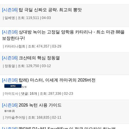
[시즌16]
탑 극딜 신짜오 공략. 최고의 뽕맛
|
일베엥
|
조회: 119,511
|
04-03
[시즌16]
상대방 녹이는 고정딜 양학용 카타리나 - 최소 마관 88을
보장한다구!
|
카타리나협회
|
조회: 474,357
|
03-29
[시즌16]
크산테의 핵심 정동열
|
정동열
|
조회: 129,750
|
03-12
[시즌16]
탑레) 마스터, 이세계 까마귀의 2026버전
5 / 9
|
마이도사
|
댓글: 16개
|
조회: 287,336
|
02-23
[시즌16]
2026 녹턴 사용 가이드
평가중 (
2
)
|
가마솥추어탕
|
조회: 168,835
|
02-11
[시즌16]
[BGM] D1~M1 SoyaNSun 이 정글 마오카이 하는법