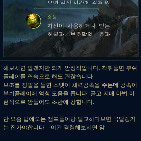
으면 일정 시간에 걸쳐 잃
시간: 1.5초재사용 대기시
은 체력의 일부 회복
간: 45초
소생
자신이 사용하거나 받는
회복과 보호막의 효과
5% 강화. 체력이 낮은 대
상에게는 효과가 10% 증
가
해보시면 알겠지만 되게 안정적입니다. 착취들면 부쉬
플레이를 연속으로 해도 괜찮습니다.
보조를 정밀을 들면 스텟이 체력공속을 주는데 공속이
부쉬플레이에 엄청 도움을 줍니다. 글고 지배 마법 이
런식으로 안들어도 초반에 강합니다.
단 요즘 탑에오는 챔프들이랑 딜교하다보면 극딜렝가
는 집가야합니다... 이건 경험해보시면 암