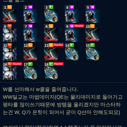
1
2
3
4
5
6
7
8
9
10
11
12
13
14
15
16
17
18
W를 선마해서 w쿨을 줄여줍니다.
WW딜교는 마법데미지(QE는 물리데미지로 들어가고
평타를 많이쓰기때문에 방템을 올리겠지만 마스터하
는건 W, Q가 온힛이 되어서 굳이 Q선마 안해도되요)