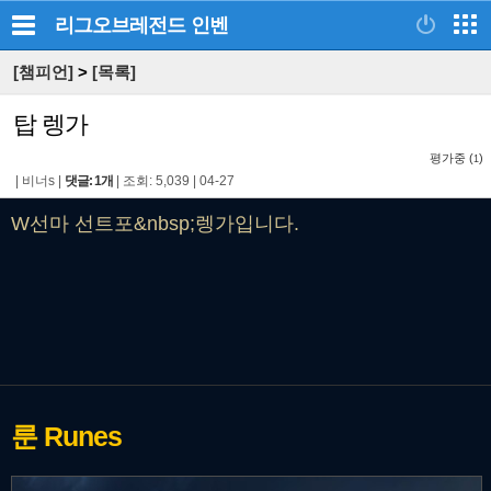
리그오브레전드
인벤
[챔피언]
>
[목록]
탑 렝가
평가중 (
)
1
|
비너s
|
댓글: 1개
|
조회: 5,039
|
04-27
W선마 선트포&nbsp;렝가입니다.
룬
Runes