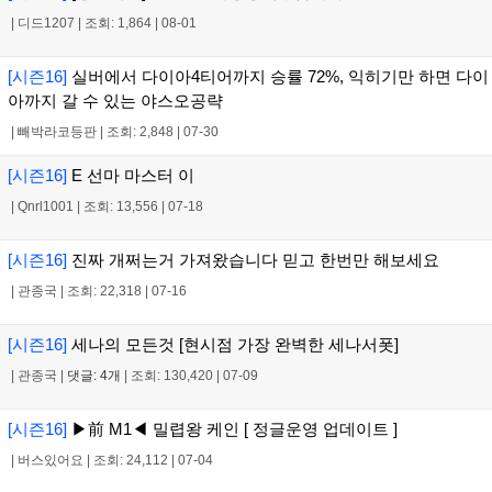
|
디드1207
|
조회: 1,864
|
08-01
[시즌16]
실버에서 다이아4티어까지 승률 72%, 익히기만 하면 다이
아까지 갈 수 있는 야스오공략
|
빼박라코등판
|
조회: 2,848
|
07-30
[시즌16]
E 선마 마스터 이
|
Qnrl1001
|
조회: 13,556
|
07-18
[시즌16]
진짜 개쩌는거 가져왔습니다 믿고 한번만 해보세요
|
관종국
|
조회: 22,318
|
07-16
[시즌16]
세나의 모든것 [현시점 가장 완벽한 세나서폿]
|
관종국
|
댓글: 4개
|
조회: 130,420
|
07-09
[시즌16]
▶前 M1◀ 밀렵왕 케인 [ 정글운영 업데이트 ]
|
버스있어요
|
조회: 24,112
|
07-04