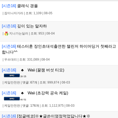
[시즌16]
클래식 갱플
|
잠이나자거라
|
조회: 1,109
|
08-05
[시즌16]
깊이 있는 말자하
|
지나가는딜러
|
조회: 953
|
08-04
[시즌16]
테스터훈 장인초대석출연한 챌린저 하이머딩거 첫째라고
합니다^^
|
우쓰대리
|
조회: 331,089
|
08-04
[시즌16]
♣ Waii (꿀잼 버섯 티모)
19 / 25
|
케일만천판
|
댓글: 67개
|
조회: 999,874
|
08-03
[시즌16]
♣ Waii (초강력 공속 케일)
44 / 51
|
케일만천판
|
댓글: 176개
|
조회: 1,112,975
|
08-03
[시즌16]
[정글에코]※★글쓴이영정먹었답니다★※