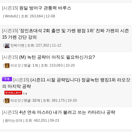
[시즌15]
원딜 방어구 관통력 바루스
|
Wndu62
|
조회: 263,664
|
12-08
[시즌15]
'장인초대석 2회 출연 및 가렌 평점 1위' 진짜 가렌의 시즌
15 가렌 간단 강의
|
진짜가렌
|
조회: 227,302
|
11-12
[시즌15]
(M) 녹턴 공략이 아직도 필요하신가요?
|
라오갓
|
댓글: 1개
|
조회: 210,063
|
10-20
[시즌15]
(시즌11 시절 공략입니다) 정글녹턴 랭킹1위 라오갓
의 마지막 공략
7 / 8
|
라오갓
|
댓글: 32개
|
조회: 381,175
|
10-20
[시즌15]
4년 연속 마스터) 내가 볼려고 쓰는 카타리나 공략
|
용타는모데
|
조회: 462,051
|
09-23