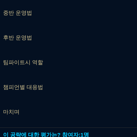
중반 운영법
후반 운영법
팀파이트시 역할
챔피언별 대응법
마치며
이 공략에 대한 평가는?
참여자:
1명