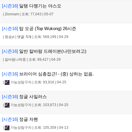
[시즌16]
딜탱 다챙기는 야스오
|
Zionnam
|
조회: 77,043
|
05-07
[시즌16]
탑 오공 (Top Wukong) 26시즌
|
원숭yi
|
댓글: 5개
|
조회: 569,199
|
04-29
[시즌16]
일반 칼바람 드레이븐(나만보려고)
|
칼바람나락중
|
조회: 89,427
|
04-29
[시즌16]
브라이어 심층접근! - (중) 상하는 없음.
|
가능성탐구자
|
조회: 93,916
|
04-25
[시즌16]
정글 사일러스
|
가능성탐구자
|
조회: 103,873
|
04-25
[시즌16]
정글 자헨
|
가능성탐구자
|
조회: 105,359
|
04-13