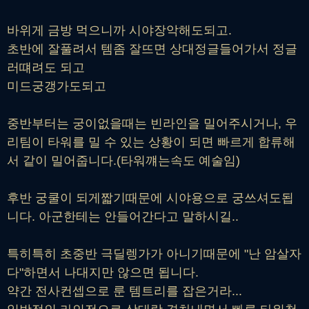
바위게 금방 먹으니까 시야장악해도되고.
초반에 잘풀려서 템좀 잘뜨면 상대정글들어가서 정글
러떄려도 되고
미드궁갱가도되고
중반부터는 궁이없을때는 빈라인을 밀어주시거나, 우
리팀이 타워를 밀 수 있는 상황이 되면 빠르게 합류해
서 같이 밀어줍니다.(타워꺠는속도 예술임)
후반 궁쿨이 되게짧기때문에 시야용으로 궁쓰셔도됩
니다. 아군한테는 안들어간다고 말하시길..
특히특히 초중반 극딜렝가가 아니기때문에 "난 암살자
다"하면서 나대지만 않으면 됩니다.
약간 전사컨셉으로 룬 템트리를 잡은거라...