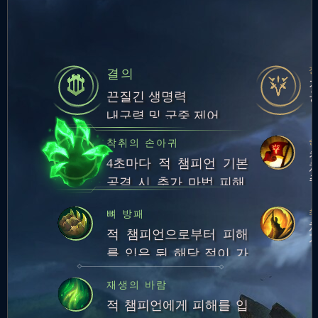
결의
끈질긴 생명력
내구력 및 군중 제어
착취의 손아귀
4초마다 적 챔피언 기본
공격 시 추가 마법 피해,
체력 회복, 체력 영구 증
최
뼈 방패
가
적 챔피언으로부터 피해
를 입은 뒤 해당 적이 가
하는 3회의 스킬 및 기본
재생의 바람
공격으로부터 25~50만큼
적 챔피언에게 피해를 입
피해를 덜 받습니다.지속