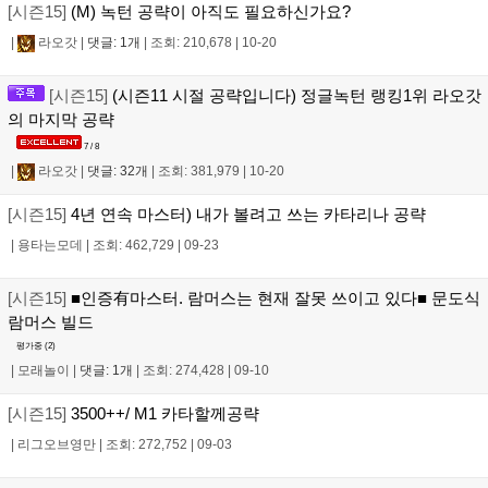
[시즌15]
(M) 녹턴 공략이 아직도 필요하신가요?
|
라오갓
|
댓글: 1개
|
조회: 210,678
|
10-20
[시즌15]
(시즌11 시절 공략입니다) 정글녹턴 랭킹1위 라오갓
의 마지막 공략
7 / 8
|
라오갓
|
댓글: 32개
|
조회: 381,979
|
10-20
[시즌15]
4년 연속 마스터) 내가 볼려고 쓰는 카타리나 공략
|
용타는모데
|
조회: 462,729
|
09-23
[시즌15]
■인증有마스터. 람머스는 현재 잘못 쓰이고 있다■ 문도식
람머스 빌드
평가중 (
2
)
|
모래놀이
|
댓글: 1개
|
조회: 274,428
|
09-10
[시즌15]
3500++/ M1 카타할께공략
|
리그오브영만
|
조회: 272,752
|
09-03