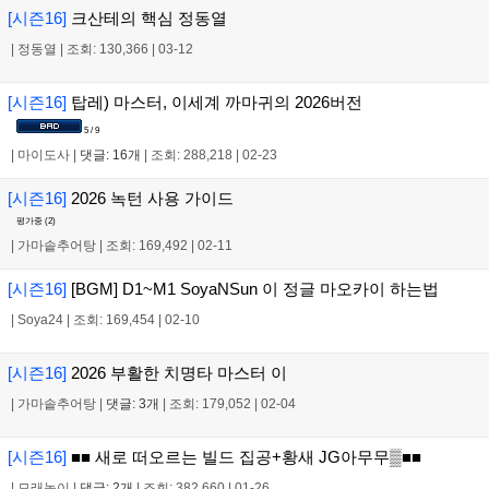
[시즌16]
크산테의 핵심 정동열
|
정동열
|
조회: 130,366
|
03-12
[시즌16]
탑레) 마스터, 이세계 까마귀의 2026버전
5 / 9
|
마이도사
|
댓글: 16개
|
조회: 288,218
|
02-23
[시즌16]
2026 녹턴 사용 가이드
평가중 (
2
)
|
가마솥추어탕
|
조회: 169,492
|
02-11
[시즌16]
[BGM] D1~M1 SoyaNSun 이 정글 마오카이 하는법
|
Soya24
|
조회: 169,454
|
02-10
[시즌16]
2026 부활한 치명타 마스터 이
|
가마솥추어탕
|
댓글: 3개
|
조회: 179,052
|
02-04
[시즌16]
■■ 새로 떠오르는 빌드 집공+황새 JG아무무▒■■
|
모래놀이
|
댓글: 2개
|
조회: 382,660
|
01-26