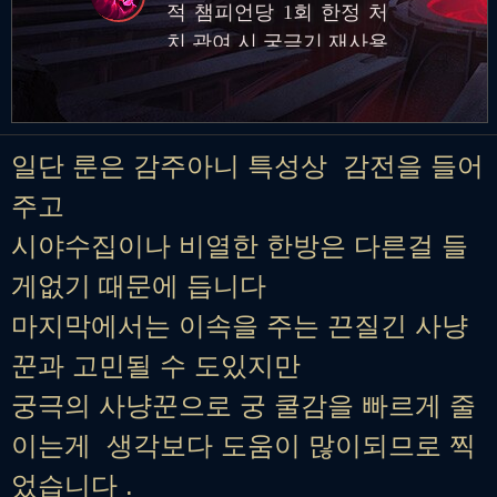
적 챔피언당 1회 한정 처
치 관여 시 궁극기 재사용
대기시간 영구 감소
일단 룬은 감주아니 특성상 감전을 들어
주고
시야수집이나 비열한 한방은 다른걸 들
게없기 때문에 듭니다
마지막에서는 이속을 주는 끈질긴 사냥
꾼과 고민될 수 도있지만
궁극의 사냥꾼으로 궁 쿨감을 빠르게 줄
이는게 생각보다 도움이 많이되므로 찍
었습니다 .