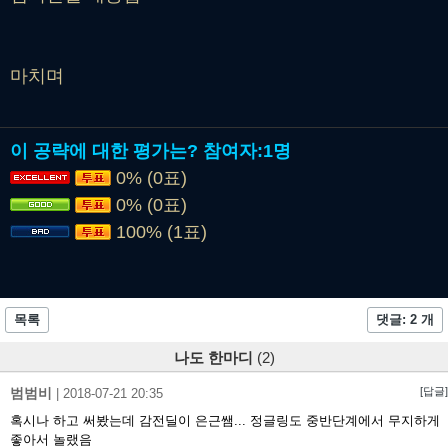
마치며
이 공략에 대한 평가는?
참여자:
1명
0% (0표)
0% (0표)
100% (1표)
목록
댓글: 2 개
나도 한마디
(2)
범범비
[답글]
|
2018-07-21 20:35
혹시나 하고 써봤는데 감전딜이 은근쌤... 정글링도 중반단계에서 무지하게
좋아서 놀랬음