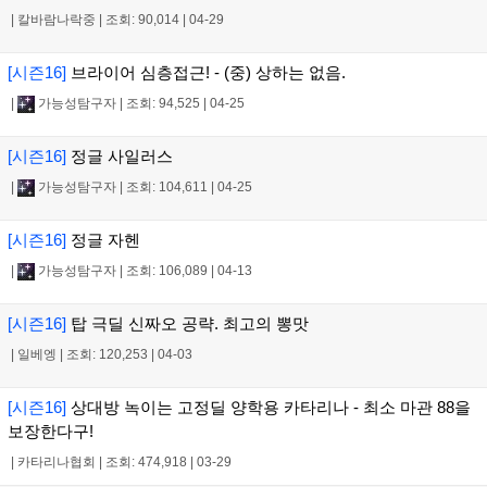
|
칼바람나락중
|
조회: 90,014
|
04-29
[시즌16]
브라이어 심층접근! - (중) 상하는 없음.
|
가능성탐구자
|
조회: 94,525
|
04-25
[시즌16]
정글 사일러스
|
가능성탐구자
|
조회: 104,611
|
04-25
[시즌16]
정글 자헨
|
가능성탐구자
|
조회: 106,089
|
04-13
[시즌16]
탑 극딜 신짜오 공략. 최고의 뽕맛
|
일베엥
|
조회: 120,253
|
04-03
[시즌16]
상대방 녹이는 고정딜 양학용 카타리나 - 최소 마관 88을
보장한다구!
|
카타리나협회
|
조회: 474,918
|
03-29