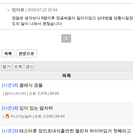
민다르
|
2018-07-22 15:54
정말로 생각보다 6렙이후 정글싸움이 밀리지않고 상대방을 당황시킬정
도의 딜이 나와서 괜찮습니다
1
목록
본문으로
평가
조회
갱신
목록
[시즌16]
클래식 갱플
|
잠이나자거라
|
조회: 2,478
|
08-05
[시즌16]
깊이 있는 말자하
|
지나가는딜러
|
조회: 2,108
|
08-04
[시즌16]
테스터훈 장인초대석출연한 챌린저 하이머딩거 첫째라고