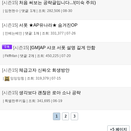
[시즌15]
처음 써보는 공략글입니다...!(미숙 주의)
|
임현현수
|
댓글: 1개
|
조회: 282,506
|
08-30
[시즌15]
서폿 ★AP유나라★ 숨겨진OP
|
인베는베인
|
댓글: 1개
|
조회: 331,377
|
07-26
[시즌15]
[GM]AP 샤코 서폿 설명 길게 안함
|
Fkffhfan
|
댓글: 2개
|
조회: 450,225
|
07-20
[시즌15]
체급고자 신짜오 회생방안
|
잉잉잉힝
|
조회: 319,379
|
07-15
[시즌15]
생각보다 괜찮은 로아 소나 공략
|
특별한루키들
|
조회: 341,695
|
06-19
1
2
3
+5 페이지