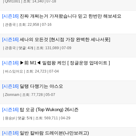
|
Qnrl1001
|
조회: 14,340
|
07-18
[시즌16]
진짜 개쩌는거 가져왔습니다 믿고 한번만 해보세요
|
관종국
|
조회: 22,958
|
07-16
[시즌16]
세나의 모든것 [현시점 가장 완벽한 세나서폿]
|
관종국
|
댓글: 4개
|
조회: 131,089
|
07-09
[시즌16]
▶前 M1◀ 밀렵왕 케인 [ 정글운영 업데이트 ]
|
버스있어요
|
조회: 24,723
|
07-04
[시즌16]
딜탱 다챙기는 야스오
|
Zionnam
|
조회: 77,728
|
05-07
[시즌16]
탑 오공 (Top Wukong) 26시즌
|
원숭yi
|
댓글: 5개
|
조회: 569,711
|
04-29
[시즌16]
일반 칼바람 드레이븐(나만보려고)