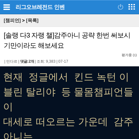
리그오브레전드
인벤
[챔피언]
>
[목록]
[솔랭 다3 자랭 챌]감주아니 공략 한번 써보시
기만이라도 해보세요
평가중 (
)
1
|
민다르
|
댓글: 2개
|
조회: 9,383
|
07-17
현재 정글에서 킨드 녹턴 이
블린 탈리야 등 물몸챔피언들
이
대세로 떠오르는 가운데 감주
아니는