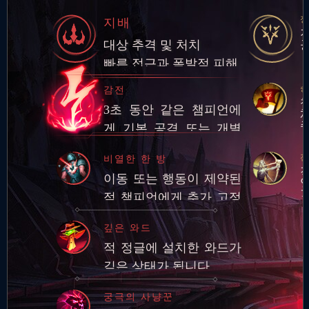
지배
대상 추격 및 처치
빠른 접근과 폭발적 피해
감전
3초 동안 같은 챔피언에
게 기본 공격 또는 개별
스킬 3회를 적중시키면
전
비열한 한 방
추가 적응형 피해 적용
이동 또는 행동이 제약된
적 챔피언에게 추가 고정
피해
깊은 와드
적 정글에 설치한 와드가
깊은 상태가 됩니다.
궁극의 사냥꾼