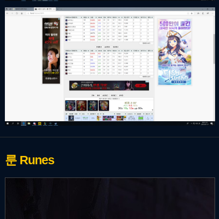
룬
Runes