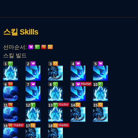
스킬
Skills
선마순서:
스킬 빌드
1
2
3
4
5
6
7
8
9
10
11
12
13
14
15
16
17
18