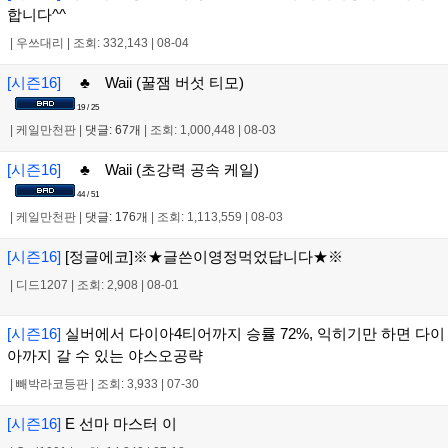
합니다^^
|
우쓰대리
|
조회: 332,143
|
08-04
[시즌16]
♣ Waii (꿀잼 버섯 티모)
19 / 25
|
케일만천판
|
댓글: 67개
|
조회: 1,000,448
|
08-03
[시즌16]
♣ Waii (초강력 공속 케일)
44 / 51
|
케일만천판
|
댓글: 176개
|
조회: 1,113,559
|
08-03
[시즌16]
[정글에코]※★글쓴이영정먹었답니다★※
|
디드1207
|
조회: 2,908
|
08-01
[시즌16]
실버에서 다이아4티어까지 승률 72%, 익히기만 하면 다이
아까지 갈 수 있는 야스오공략
|
빼박라코등판
|
조회: 3,933
|
07-30
[시즌16]
E 선마 마스터 이