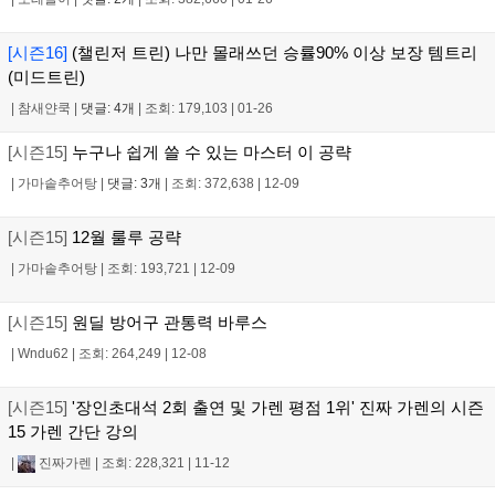
[시즌16]
(챌린저 트린) 나만 몰래쓰던 승률90% 이상 보장 템트리
(미드트린)
|
참새얀쿡
|
댓글: 4개
|
조회: 179,103
|
01-26
[시즌15]
누구나 쉽게 쓸 수 있는 마스터 이 공략
|
가마솥추어탕
|
댓글: 3개
|
조회: 372,638
|
12-09
[시즌15]
12월 룰루 공략
|
가마솥추어탕
|
조회: 193,721
|
12-09
[시즌15]
원딜 방어구 관통력 바루스
|
Wndu62
|
조회: 264,249
|
12-08
[시즌15]
'장인초대석 2회 출연 및 가렌 평점 1위' 진짜 가렌의 시즌
15 가렌 간단 강의
|
진짜가렌
|
조회: 228,321
|
11-12